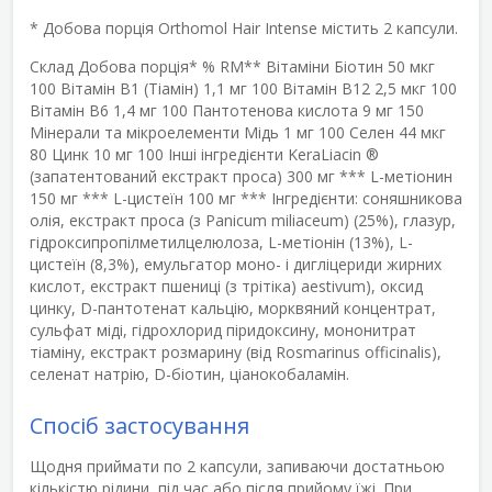
* Добова порція Orthomol Hair Intense містить 2 капсули.
Склад Добова порція* % RM** Вітаміни Біотин 50 мкг
100 Вітамін B1 (Тіамін) 1,1 мг 100 Вітамін B12 2,5 мкг 100
Вітамін В6 1,4 мг 100 Пантотенова кислота 9 мг 150
Мінерали та мікроелементи Мідь 1 мг 100 Селен 44 мкг
80 Цинк 10 мг 100 Інші інгредієнти KeraLiacin ®
(запатентований екстракт проса) 300 мг *** L-метіонин
150 мг *** L-цистеїн 100 мг *** Інгредієнти: соняшникова
олія, екстракт проса (з Panicum miliaceum) (25%), глазур,
гідроксипропілметилцелюлоза, L-метіонін (13%), L-
цистеїн (8,3%), емульгатор моно- і дигліцериди жирних
кислот, екстракт пшениці (з трітіка) aestivum), оксид
цинку, D-пантотенат кальцію, морквяний концентрат,
сульфат міді, гідрохлорид піридоксину, мононитрат
тіаміну, екстракт розмарину (від Rosmarinus officinalis),
селенат натрію, D-біотин, ціанокобаламін.
Спосіб застосування
Щодня приймати по 2 капсули, запиваючи достатньою
кількістю рідини, під час або після прийому їжі. При