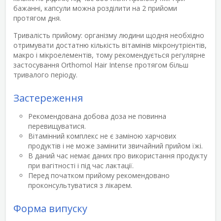
бажанні, капсули можна розділити на 2 прийоми
протягом дня.
Тривалість прийому:
організму людини щодня необхідно
отримувати достатню кількість вітамінів мікронутрієнтів,
макро і мікроелементів, тому рекомендується регулярне
застосування Orthomol Hair Intense протягом більш
тривалого періоду.
Застереження
Рекомендована добова доза не повинна
перевищуватися.
Вітамінний комплекс не є заміною харчових
продуктів і не може замінити звичайний прийом їжі.
В даний час немає даних про використання продукту
при вагітності і під час лактації.
Перед початком прийому рекомендовано
проконсультуватися з лікарем.
Форма випуску