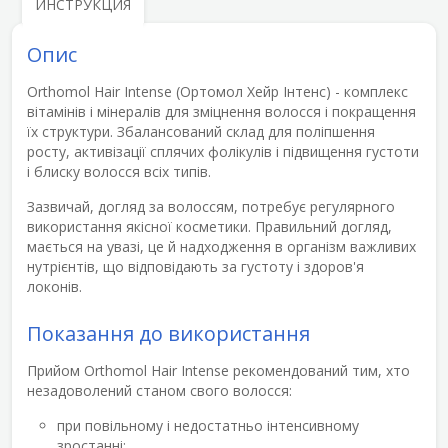
ИНСТРУКЦИЯ
Опис
Orthomol Hair Intense (Ортомол Хейр Інтенс)
- комплекс
вітамінів і мінералів для зміцнення волосся і покращення
їх структури. Збалансований склад для поліпшення
росту, активізації сплячих фолікулів і підвищення густоти
і блиску волосся всіх типів.
Зазвичай, догляд за волоссям, потребує регулярного
використання якісної косметики. Правильний догляд,
мається на увазі, це й надходження в організм важливих
нутрієнтів, що відповідають за густоту і здоров'я
локонів.
Показання до використання
Прийом Orthomol Hair Intense рекомендований тим, хто
незадоволений станом свого волосся:
при повільному і недостатньо інтенсивному
зростанні;