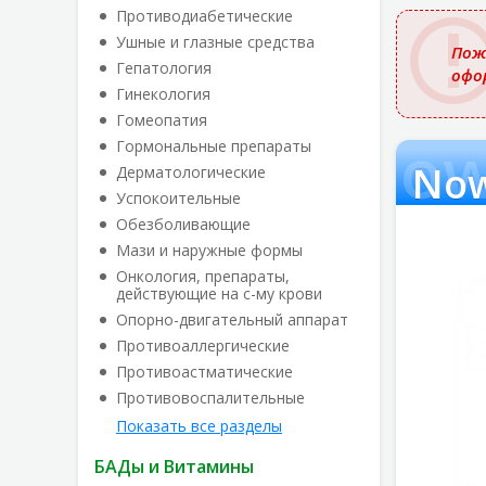
названи
Противодиабетические
Ушные и глазные средства
Пож
Гепатология
офо
Гинекология
Гомеопатия
Now
Гормональные препараты
Now
Дерматологические
Успокоительные
Обезболивающие
Мази и наружные формы
Онкология, препараты,
действующие на с-му крови
Опорно-двигательный аппарат
Противоаллергические
Противоастматические
Противовоспалительные
Показать все разделы
БАДы и Витамины