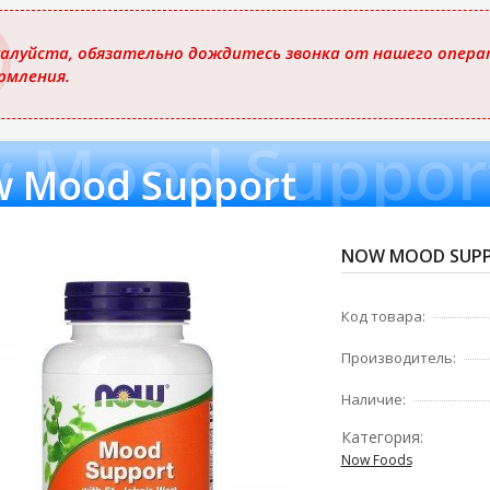
ю
алуйста, обязательно дождитесь звонка от нашего операт
рмления.
 Mood Suppor
 Mood Support
NOW MOOD SUPP
Код товара:
Производитель:
Наличие:
Категория:
Now Foods