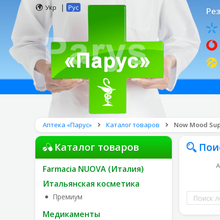
|
Укр
Рус
Рез
Аптека «Парус»
Каталог товаров
Now Mood Sup
Каталог товаров
Пои
А
Farmacia NUOVA (Италия)
Итальянская косметика
Поиск
Премиум
лекарств
Медикаменты
по