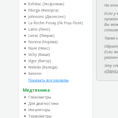
Exfoliac (Эксфолиак)
На это
Filorga (Филорга)
Если у
Johnsons (Джонсонс)
прокон
La Roche-Posay (Ля Рош-Позе)
Вы мож
Laino (Лено)
стоимо
Lierac (Лиерак)
Также 
Noreva (Норева)
Обрати
Nuxe (Нюкс)
Если ж
Vichy (Виши)
указан
Vigor (Вигор)
Эту ст
Weleda (Веледа)
«Парус
Биокон
Показать все разделы
Медтехника
Глюкометры
Для диагностики
Ингаляторы
Термометры