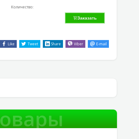
Количество:
Заказать
Like
Tweet
Share
Viber
E-mail
товары