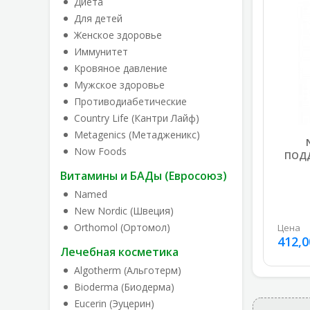
Диета
Для детей
Женское здоровье
Иммунитет
Кровяное давление
Мужское здоровье
Противодиабетические
Country Life (Кантри Лайф)
Metagenics (Метадженикс)
Now Foods
ПОДД
Витамины и БАДы (Евросоюз)
Named
New Nordic (Швеция)
Orthomol (Ортомол)
Цена
412,0
Лечебная косметика
Algotherm (Альготерм)
Bioderma (Биодерма)
Eucerin (Эуцерин)