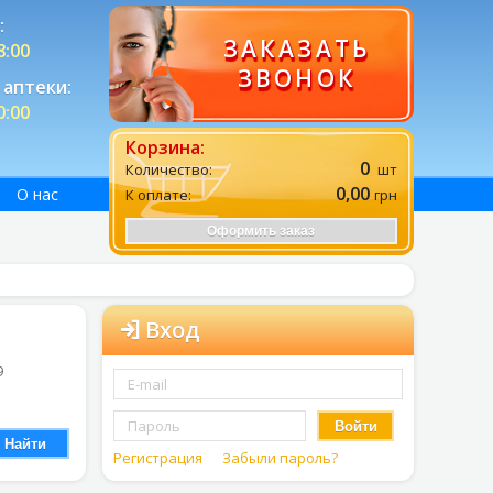
:
ЗАКАЗАТЬ
8:00
ЗВОНОК
аптеки:
0:00
Корзина:
0
Количество:
шт
0,00
О нас
К оплате:
грн
Оформить заказ
Вход
9
Войти
Найти
Регистрация
Забыли пароль?