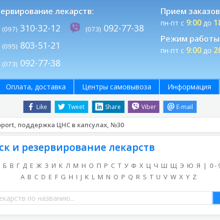
ервирование лекарств:
Прием заказов
9:00
1
пн-пт с
до
310-32-12
092-77-38
(097)
(073)
Режим работы 
803-51-21
(095)
9:00
2
пн-пт с
до
092-77-38
(073)
Оплата, доставка
Центры самовывоза
Информация
Like
Tweet
Share
Viber
E-mail
port, поддержка ЦНС в капсулах, №30
ск и резервирование лекарств
Б
В
Г
Д
Е
Ж
З
И
К
Л
М
Н
О
П
Р
С
Т
У
Ф
Х
Ц
Ч
Ш
Щ
Э
Ю
Я
|
0 - 
A
B
C
D
E
F
G
H
I
J
K
L
M
N
O
P
Q
R
S
T
U
V
W
X
Y
Z