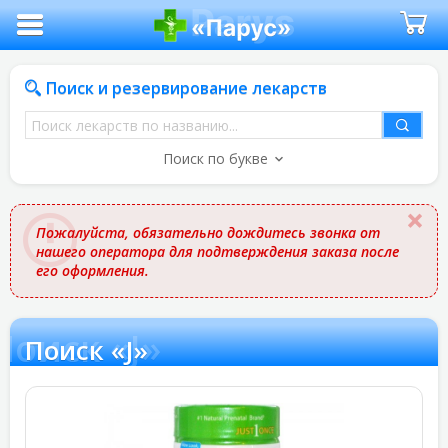
Поиск и резервирование лекарств
Поиск
лекарств
Поиск по букве
по
названию
Пожалуйста, обязательно дождитесь звонка от
нашего оператора для подтверждения заказа после
его оформления.
Поиск «J»
Поиск «J»