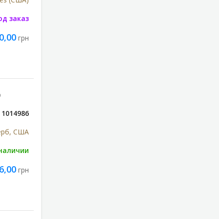
од заказ
0,00
грн
0
1014986
ерб, США
 наличии
6,00
грн