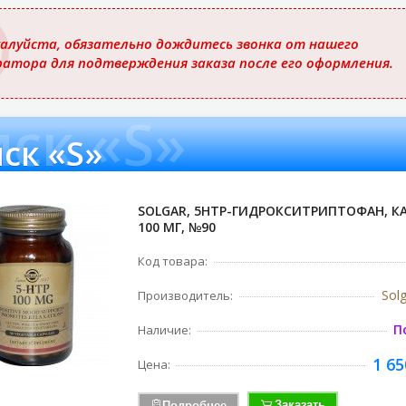
ю
алуйста, обязательно дождитесь звонка от нашего
ратора для подтверждения заказа после его оформления.
ск «S»
ск «S»
SOLGAR, 5HTP-ГИДРОКСИТРИПТОФАН, КА
100 МГ, №90
Код товара:
Sol
Производитель:
П
Наличие:
1 65
Цена:
Заказать
Подробнее