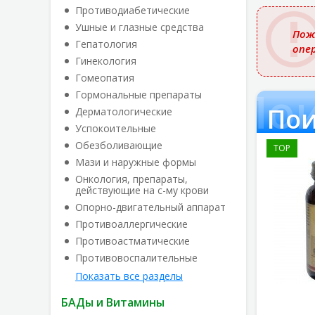
названи
Противодиабетические
Ушные и глазные средства
Пож
Гепатология
опе
Гинекология
Гомеопатия
Пои
Гормональные препараты
Пои
Дерматологические
Успокоительные
Обезболивающие
TOP
Мази и наружные формы
Онкология, препараты,
действующие на с-му крови
Опорно-двигательный аппарат
Противоаллергические
Противоастматические
Противовоспалительные
Показать все разделы
БАДы и Витамины