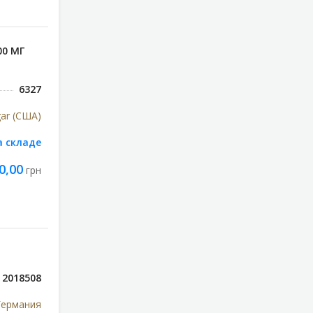
00 МГ
6327
gar (США)
а складе
0,00
грн
2018508
 Германия