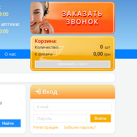
:
ЗАКАЗАТЬ
8:00
ЗВОНОК
аптеки:
0:00
Корзина:
0
Количество:
шт
0,00
О нас
К оплате:
грн
Оформить заказ
Вход
 9
Войти
Найти
Регистрация
Забыли пароль?