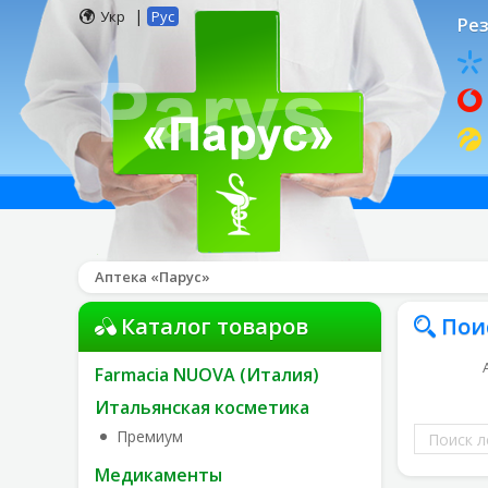
|
Укр
Рус
Рез
Аптека «Парус»
Каталог товаров
Пои
Farmacia NUOVA (Италия)
Итальянская косметика
Поиск
Премиум
лекарств
Медикаменты
по