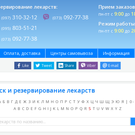
ервирование лекарств:
Прием заказов
9:00
1
пн-пт с
до
310-32-12
092-77-38
(097)
(073)
Режим работы 
803-51-21
(095)
9:00
2
пн-пт с
до
092-77-38
(073)
Оплата, доставка
Центры самовывоза
Информация
Like
Tweet
Share
Viber
E-mail
ск и резервирование лекарств
А
Б
В
Г
Д
Е
Ж
З
И
К
Л
М
Н
О
П
Р
С
Т
У
Ф
Х
Ц
Ч
Ш
Щ
Э
Ю
Я
|
0 -
A
B
C
D
E
F
G
H
I
J
K
L
M
N
O
P
Q
R
S
T
U
V
W
X
Y
Z