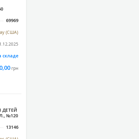
60
69969
ray (США)
1.12.2025
а складе
0,00
грн
 ДЕТЕЙ
., №120
13146
tes (США)