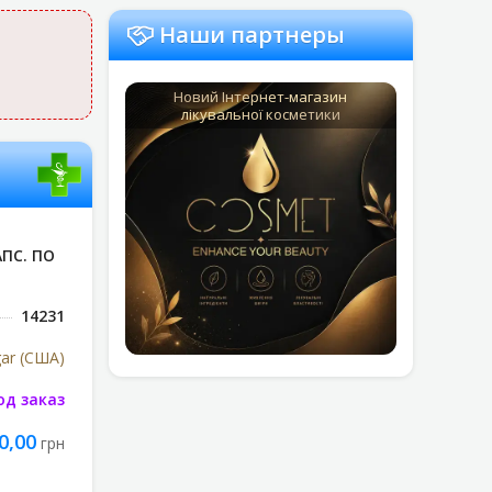
Наши партнеры
Новий Інтернет-магазин
лікувальної косметики
ПС. ПО
14231
gar (США)
од заказ
0,00
грн