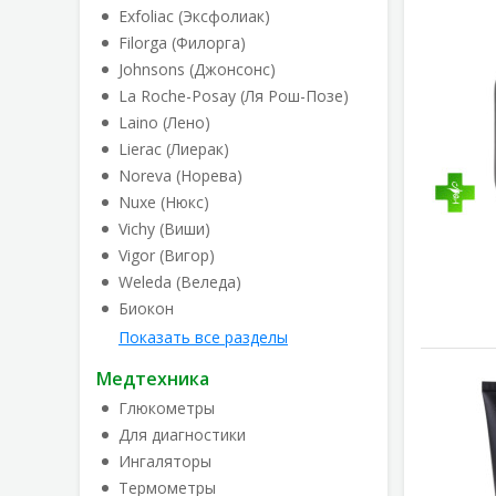
Exfoliac (Эксфолиак)
Filorga (Филорга)
Johnsons (Джонсонс)
La Roche-Posay (Ля Рош-Позе)
Laino (Лено)
Lierac (Лиерак)
Noreva (Норева)
Nuxe (Нюкс)
Vichy (Виши)
Vigor (Вигор)
Weleda (Веледа)
Биокон
Показать все разделы
Медтехника
Глюкометры
Для диагностики
Ингаляторы
Термометры