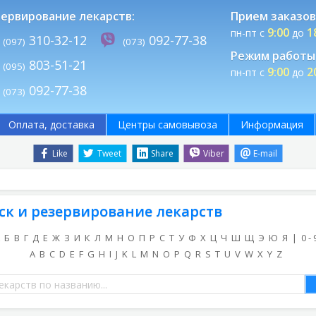
ервирование лекарств:
Прием заказов
9:00
1
пн-пт с
до
310-32-12
092-77-38
(097)
(073)
Режим работы 
803-51-21
(095)
9:00
2
пн-пт с
до
092-77-38
(073)
Оплата, доставка
Центры самовывоза
Информация
Like
Tweet
Share
Viber
E-mail
ск и резервирование лекарств
Б
В
Г
Д
Е
Ж
З
И
К
Л
М
Н
О
П
Р
С
Т
У
Ф
Х
Ц
Ч
Ш
Щ
Э
Ю
Я
|
0 - 
A
B
C
D
E
F
G
H
I
J
K
L
M
N
O
P
Q
R
S
T
U
V
W
X
Y
Z