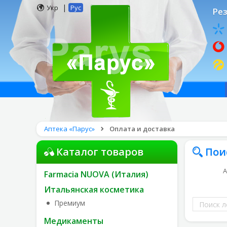
|
Укр
Рус
Рез
Аптека «Парус»
Оплата и доставка
Каталог товаров
Пои
А
Farmacia NUOVA (Италия)
Итальянская косметика
Поиск
Премиум
лекарств
Медикаменты
по