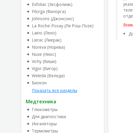
указ
Exfoliac (Эксфолиак)
теле
Filorga (Филорга)
отде
Johnsons (Джонсонс)
Вним
La Roche-Posay (Ля Рош-Позе)
Laino (Лено)
До
Lierac (Лиерак)
Noreva (Норева)
Nuxe (Нюкс)
Vichy (Виши)
Vigor (Вигор)
Weleda (Веледа)
Биокон
Показать все разделы
Медтехника
Глюкометры
Для диагностики
Ингаляторы
Термометры