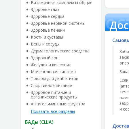
Витаминные комплексы общие
Здоровье глаз
Дос
Здоровье сердца
Дос
Здоровье нервной системы
Здоровье печени
Кости и суставы
Самовы
Вены и сосуды
Дерматологические средства
Забр
зака
Здоровый сон
опер
Желудок и кишечник
Мочеполовая система
Зака
Товары для диабетиков
Если
Спортивное питание
(апт
тече
Здоровое питание и
органические продукты
номе
забр
Антигельминтные средства
и со
Показать все разделы
БАДы (США)
Достав