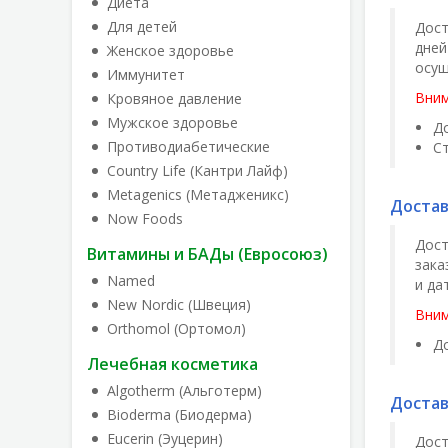
Диета
Для детей
Дост
дней
Женское здоровье
осущ
Иммунитет
Вним
Кровяное давление
Мужское здоровье
До
Противодиабетические
С
Country Life (Кантри Лайф)
Metagenics (Метадженикс)
Достав
Now Foods
Дост
Витамины и БАДы (Евросоюз)
зака
Named
и да
New Nordic (Швеция)
Вним
Orthomol (Ортомол)
До
Лечебная косметика
Algotherm (Альготерм)
Достав
Bioderma (Биодерма)
Eucerin (Эуцерин)
Дост