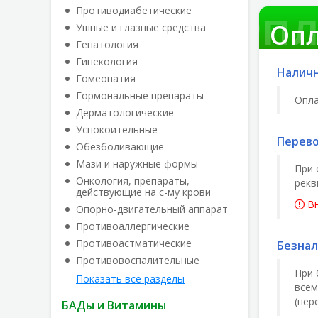
Опл
названи
Противодиабетические
Опл
Ушные и глазные средства
Гепатология
Гинекология
Налич
Гомеопатия
Гормональные препараты
Опла
Дерматологические
Успокоительные
Перево
Обезболивающие
Мази и наружные формы
При 
Онкология, препараты,
рекв
действующие на с-му крови
Вн
Опорно-двигательный аппарат
Противоаллергические
Противоастматические
Безнал
Противовоспалительные
При 
Показать все разделы
всем
(пер
БАДы и Витамины