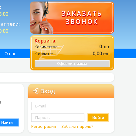
:
ЗАКАЗАТЬ
8:00
ЗВОНОК
аптеки:
0:00
Корзина:
0
Количество:
шт
0,00
О нас
К оплате:
грн
Оформить заказ
Вход
9
Войти
Найти
Регистрация
Забыли пароль?