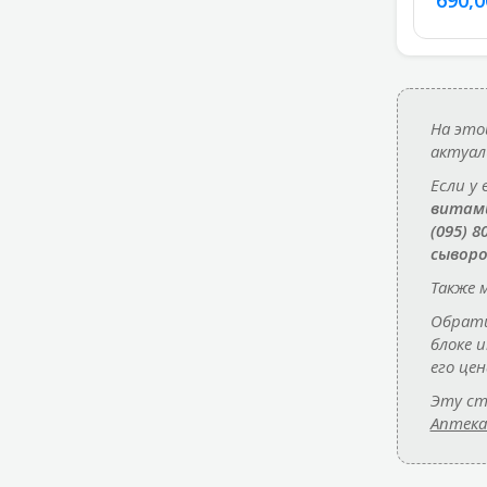
На это
актуал
Если у
витам
(095) 8
сыворо
Также 
Обрати
блоке 
его це
Эту ст
Аптека