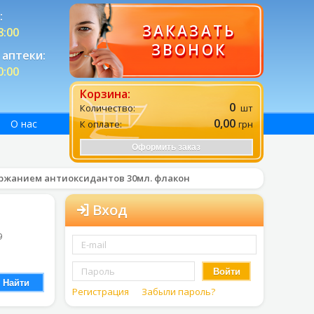
:
ЗАКАЗАТЬ
8:00
ЗВОНОК
аптеки:
0:00
Корзина:
0
Количество:
шт
0,00
О нас
К оплате:
грн
Оформить заказ
держанием антиоксидантов 30мл. флакон
Вход
9
Войти
Найти
Регистрация
Забыли пароль?