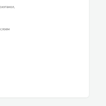
сиэтанол,
 слоем