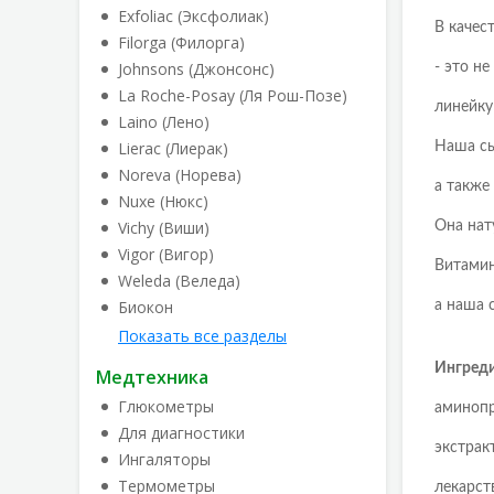
Exfoliac (Эксфолиак)
В качес
Filorga (Филорга)
Johnsons (Джонсонс)
- это н
La Roche-Posay (Ля Рош-Позе)
линейку
Laino (Лено)
Lierac (Лиерак)
Наша сы
Noreva (Норева)
а также
Nuxe (Нюкс)
Vichy (Виши)
Она нат
Vigor (Вигор)
Витамин
Weleda (Веледа)
Биокон
а наша 
Показать все разделы
Ингреди
Медтехника
Глюкометры
аминопр
Для диагностики
экстрак
Ингаляторы
Термометры
лекарст