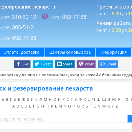
ервирование лекарств:
Прием заказов
9:00
1
пн-пт с
до
310-32-12
092-77-38
(097)
(073)
Режим работы 
803-51-21
(095)
9:00
2
пн-пт с
до
092-77-38
(073)
Оплата, доставка
Центры самовывоза
Информация
Like
Tweet
Share
Viber
E-mail
сыворотка для лица с витамином C, уход за кожей с большим со
ск и резервирование лекарств
Б
В
Г
Д
Е
Ж
З
И
К
Л
М
Н
О
П
Р
С
Т
У
Ф
Х
Ц
Ч
Ш
Щ
Э
Ю
Я
|
0 - 
A
B
C
D
E
F
G
H
I
J
K
L
M
N
O
P
Q
R
S
T
U
V
W
X
Y
Z