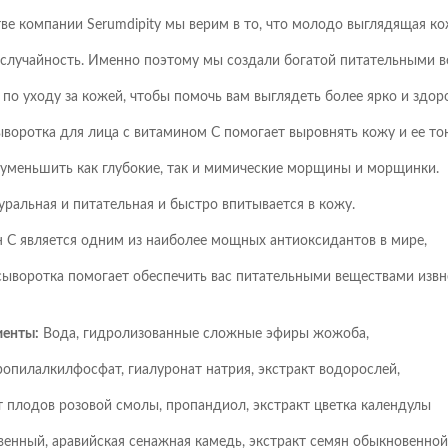
тве компании Serumdipity мы верим в то, что молодо выглядящая к
е случайность. Именно поэтому мы создали богатой питательными 
 по уходу за кожей, чтобы помочь вам выглядеть более ярко и здор
воротка для лица с витамином C помогает выровнять кожу и ее тон
 уменьшить как глубокие, так и мимические морщины и морщинки.
уральная и питательная и быстро впитывается в кожу.
 C является одним из наиболее мощных антиоксидантов в мире,
сыворотка помогает обеспечить вас питательными веществами извн
енты:
Вода, гидролизованные сложные эфиры жожоба,
опилалкилфосфат, гиалуронат натрия, экстракт водорослей,
т плодов розовой смолы, пропандиол, экстракт цветка календулы
венный, аравийская сенажная камедь, экстракт семян обыкновенной