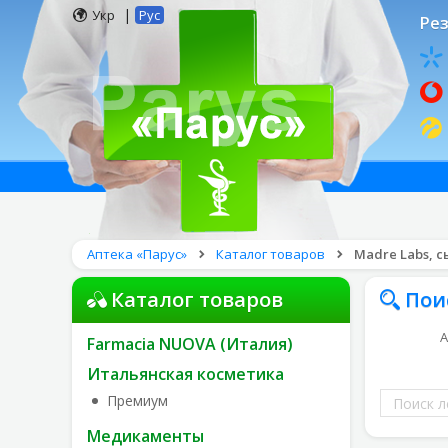
|
Укр
Рус
Рез
Аптека «Парус»
Каталог товаров
Madre Labs, 
Каталог товаров
Пои
А
Farmacia NUOVA (Италия)
Итальянская косметика
Поиск
Премиум
лекарств
Медикаменты
по