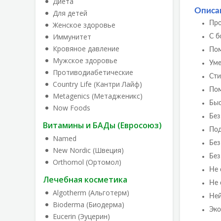
Диета
Описа
Для детей
Про
Женское здоровье
Иммунитет
С б
Кровяное давление
Пом
Мужское здоровье
Уме
Противодиабетические
Сти
Country Life (Кантри Лайф)
Пом
Metagenics (Метадженикс)
Быс
Now Foods
Без
Витамины и БАДы (Евросоюз)
Под
Named
Без
New Nordic (Швеция)
Бе
Orthomol (Ортомол)
Не 
Лечебная косметика
Не 
Algotherm (Альготерм)
Ней
Bioderma (Биодерма)
Эко
Eucerin (Эуцерин)