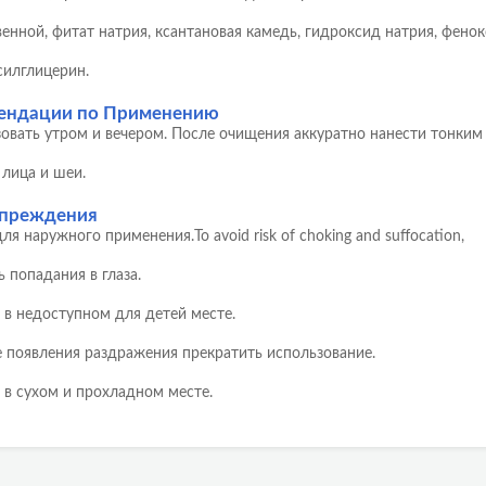
енной, фитат натрия, ксантановая камедь, гидроксид натрия, фенок
силглицерин.
ендации по Применению
овать утром и вечером. После очищения аккуратно нанести тонким
 лица и шеи.
преждения
ля наружного применения.To avoid risk of choking and suffocation,
ь попадания в глаза.
 в недоступном для детей месте.
е появления раздражения прекратить использование.
 в сухом и прохладном месте.