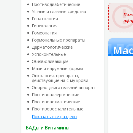
названи
Противодиабетические
Ушные и глазные средства
Пож
Гепатология
офо
Гинекология
Гомеопатия
 сыворотка дл
Гормональные препараты
Дерматологические
Успокоительные
Обезболивающие
Мази и наружные формы
Онкология, препараты,
действующие на с-му крови
Опорно-двигательный аппарат
Противоаллергические
Противоастматические
Противовоспалительные
Показать все разделы
БАДы и Витамины