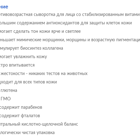
ние
тивовозрастная сыворотка для лица со стабилизированным витам
ольшим содержанием антиоксидантов для защиты клеток кожи
огает сделать тон кожи ярче и светлее
ньшает мимические морщинки, морщины и возрастную пигментац
мулирует биосинтез коллагена
огает увлажнить кожу
тро впитывается
 жестокости - никаких тестов на животных
ходит для всех типов кожи
 глютена
з ГМО
содержит парабенов
содержит фталатов
тральный кислотно-щелочной баланс
логически чистая упаковка