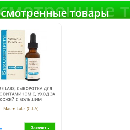
смотренные 
смотренные товары
E LABS, СЫВОРОТКА ДЛЯ
С ВИТАМИНОМ C, УХОД ЗА
КОЖЕЙ С БОЛЬШИМ
СОДЕРЖАНИЕМ
Madre Labs (США)
ТИОКСИДАНТОВ 30МЛ.
ФЛАКОН
Заказать
0