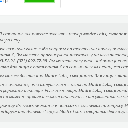
грн
й странице Вы можете заказать товар
Madre Labs, сыворот
ьную цену.
 вас возникли какие-либо вопросы по товару или поиску аналог
ином C
, Вы можете проконсультироваться у нашего операто
03-51-21, (073) 092-77-38
. Вы можете получить информацию по
тка для лица с витамином C
по самым низким ценам, его ст
мы можем доставить
Madre Labs, сыворотка для лица с вит
те внимание, что актуальность цены на
Madre Labs, сывор
информации о товаре. Если же товара
Madre Labs, сыворотка
на на момент продажи может отличаться от указанной на на
раницу Вы можете найти в поисковых системах по запросу
M
 «Парус»
или
Аптека «Парус» Madre Labs, сыворотка для лица