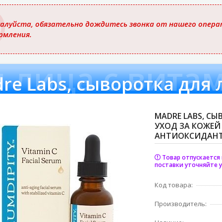
ю
алуйста, обязательно дождитесь звонка от нашего операт
рмления.
я лица с вита
MADRE LABS, С
УХОД ЗА КОЖЕ
АНТИОКСИДАНТ
Товар отпускается 
поставки уточняйте у
Код товара:
Производитель: