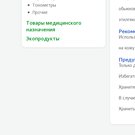
Тонометры
обыкнов
Прочие
этилгек
Товары медицинского
назначения
Реком
Экопродукты
Использ
на кожу
Преду
Только д
Избегат
Храните
В случа
Хранить