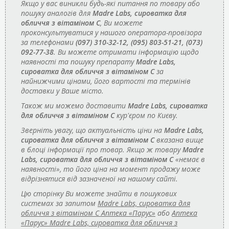
Якщо у вас виникли будь-які питання по товару або
пошуку аналогів для
Madre Labs, сироватка для
обличчя з вітаміном C
, Ви можете
проконсультуватися у нашого оператора-провізора
за телефонами
(097) 310-32-12, (095) 803-51-21, (073)
092-77-38
. Ви можете отримати інформацію щодо
наявності та пошуку препарату
Madre Labs,
сироватка для обличчя з вітаміном C
за
найнижчими цінами, його вартості та термінів
доставки у Ваше місто.
Також ми можемо доставити
Madre Labs, сироватка
для обличчя з вітаміном C
кур'єром по Києву.
Зверніть увагу, що актуальність ціни на
Madre Labs,
сироватка для обличчя з вітаміном C
вказана вище
в блоці інформації про товар. Якщо ж товару
Madre
Labs, сироватка для обличчя з вітаміном C
«немає в
наявності», то його ціна на момент продажу може
відрізнятися від зазначеної на нашому сайті.
Цю сторінку Ви можете знайти в пошукових
системах за запитом
Madre Labs, сироватка для
обличчя з вітаміном C Аптека «Парус»
або
Аптека
«Парус» Madre Labs, сироватка для обличчя з