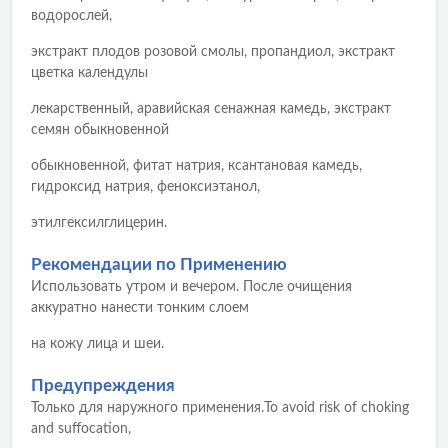
водорослей,
экстракт плодов розовой смолы, пропандиол, экстракт
цветка календулы
лекарственный, аравийская сенажная камедь, экстракт
семян обыкновенной
обыкновенной, фитат натрия, ксантановая камедь,
гидроксид натрия, феноксиэтанол,
этилгексилглицерин.
Рекомендации по Применению
Использовать утром и вечером. После очищения
аккуратно нанести тонким слоем
на кожу лица и шеи.
Предупреждения
Только для наружного применения.To avoid risk of choking
and suffocation,