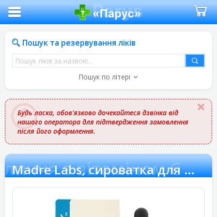
Пошук та резервування ліків
Пошук
ліків
Пошук по літері
за
назвою
Будь ласка, обов'язково дочекайтеся дзвінка від
нашого оператора для підтвердження замовлення
після його оформлення.
бличчя з вітаміном C
Madre Labs, сироватка для обличчя з вітаміном C