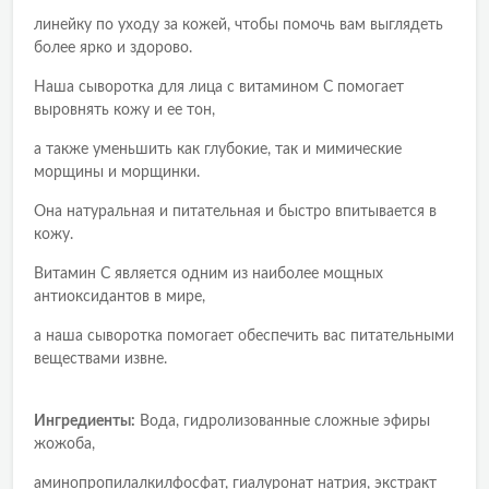
линейку по уходу за кожей, чтобы помочь вам выглядеть
более ярко и здорово.
Наша сыворотка для лица с витамином C помогает
выровнять кожу и ее тон,
а также уменьшить как глубокие, так и мимические
морщины и морщинки.
Она натуральная и питательная и быстро впитывается в
кожу.
Витамин C является одним из наиболее мощных
антиоксидантов в мире,
а наша сыворотка помогает обеспечить вас питательными
веществами извне.
Ингредиенты:
Вода, гидролизованные сложные эфиры
жожоба,
аминопропилалкилфосфат, гиалуронат натрия, экстракт