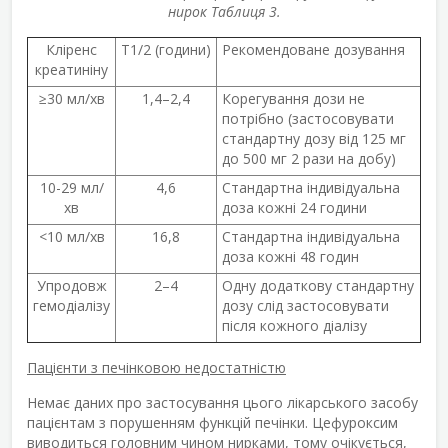
нирок Таблиця 3.
Кліренс
T
1/2
(години)
Рекомендоване дозування
креатиніну
≥30 мл/хв
1,4–2,4
Корегування дози не
потрібно (застосовувати
стандартну дозу від 125 мг
до 500 мг 2 рази на добу)
10-29 мл/
4,6
Стандартна індивідуальна
хв
доза кожні 24 години
<10 мл/хв
16,8
Стандартна індивідуальна
доза кожні 48 годин
Упродовж
2–4
Одну додаткову стандартну
гемодіалізу
дозу слід застосовувати
після кожного діалізу
Пацієнти з печінковою недостатністю
Немає даних про застосування цього лікарського засобу
пацієнтам з порушенням функцій печінки. Цефуроксим
виводиться головним чином нирками, тому очікується,