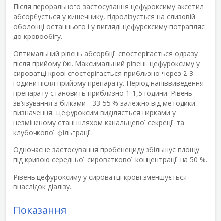
Після перорального застосування цефуроксиму аксетил
абсорбується у кишечнику, гідролізується на слизовій
оболонці останнього і у вигляді цефуроксиму потрапляє
до кровообігу.
Оптимальний рівень абсорбції спостерігається одразу
після прийому їжі. Максимальний рівень цефуроксиму у
сироватці крові спостерігається приблизно через 2-3
години після прийому препарату. Період напіввиведення
препарату становить приблизно 1-1,5 години. Рівень
зв’язування з білками - 33-55 % залежно від методики
визначення. Цефуроксим виділяється нирками у
незміненому стані шляхом канальцевої секреції та
клубочкової фільтрації.
Одночасне застосування пробенециду збільшує площу
під кривою середньої сироваткової концентрації на 50 %.
Рівень цефуроксиму у сироватці крові зменшується
внаслідок діалізу.
Показання