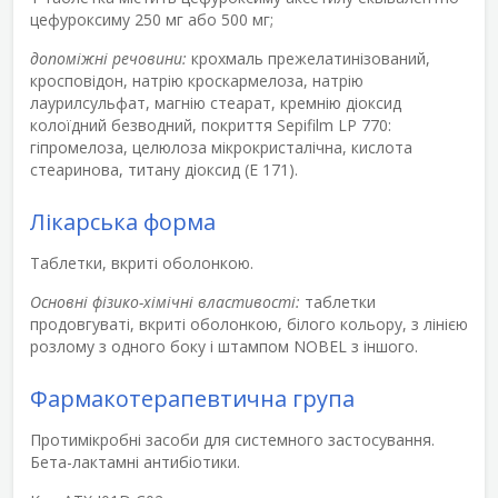
цефуроксиму 250 мг або 500 мг;
допоміжні речовини:
крохмаль прежелатинізований,
кросповідон, натрію кроскармелоза, натрію
лаурилсульфат, магнію стеарат, кремнію діоксид
колоїдний безводний, покриття Sepifilm LP 770:
гіпромелоза, целюлоза мікрокристалічна, кислота
стеаринова, титану діоксид (Е 171).
Лікарська форма
Таблетки, вкриті оболонкою.
Основні фізико-хімічні властивості:
таблетки
продовгуваті, вкриті оболонкою, білого кольору, з лінією
розлому з одного боку і штампом NOBEL з іншого.
Фармакотерапевтична група
Протимікробні засоби для системного застосування.
Бета-лактамні антибіотики.