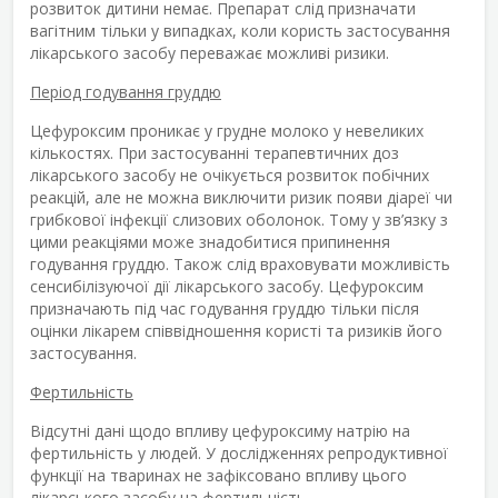
розвиток дитини немає. Препарат слід призначати
вагітним тільки у випадках, коли користь застосування
лікарського засобу переважає можливі ризики.
Період годування груддю
Цефуроксим проникає у грудне молоко у невеликих
кількостях. При застосуванні терапевтичних доз
лікарського засобу не очікується розвиток побічних
реакцій, але не можна виключити ризик появи діареї чи
грибкової інфекції слизових оболонок. Тому у зв’язку з
цими реакціями може знадобитися припинення
годування груддю. Також слід враховувати можливість
сенсибілізуючої дії лікарського засобу. Цефуроксим
призначають під час годування груддю тільки після
оцінки лікарем співвідношення користі та ризиків його
застосування.
Фертильність
Відсутні дані щодо впливу цефуроксиму натрію на
фертильність у людей. У дослідженнях репродуктивної
функції на тваринах не зафіксовано впливу цього
лікарського засобу на фертильність.