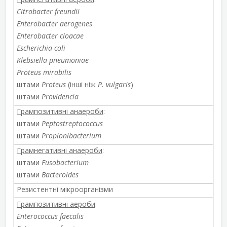
Citrobacter freundii
Enterobacter aerogenes
Enterobacter cloacae
Escherichia coli
Klebsiella pneumoniae
Proteus mirabilis
штами
Proteus
(інші ніж
P. vulgaris
)
штами
Providencia
Грампозитивні анаероби
:
штами
Peptostreptococcus
штами
Propionibacterium
Грамнегативні анаероби
:
штами
Fusobacterium
штами
Bacteroides
Резистентні мікроорганізми
Грампозитивні аероби
:
Enterococcus faecalis