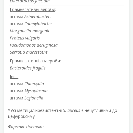
Enterococcus faecium
Грамнегативні аероби
:
штами
Acinetobacter
.
штами
Campylobacter
Morganella morganii
Proteus vulgaris
Pseudomonas aeruginosa
Serratia marcescens
Грамнегативні анаероби:
Bacteroides fragilis
Інші:
штами
Chlamydia
штами
Mycoplasma
штами
Legionella
*Усі метицилінрезистентні
S. aureus
є нечутливими до
цефуроксиму.
Фармакокінетика.