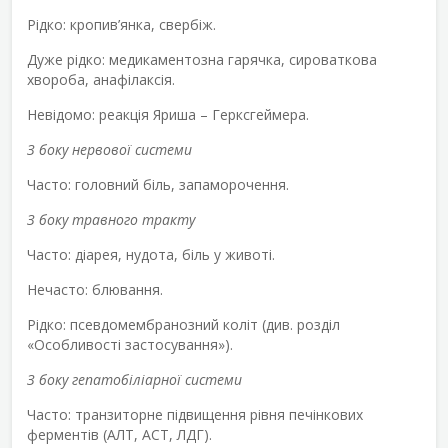
Рідко: кропив’янка, свербіж.
Дуже рідко: медикаментозна гарячка, сироваткова
хвороба, анафілаксія.
Невідомо: реакція Яриша – Герксгеймера.
З боку нервової системи
Часто: головний біль, запаморочення.
З боку травного тракту
Часто: діарея, нудота, біль у животі.
Нечасто: блювання.
Рідко: псевдомембранозний коліт (див. розділ
«Особливості застосування»).
З боку гепатобіліарної системи
Часто: транзиторне підвищення рівня печінкових
ферментів (АЛТ, АСТ, ЛДГ).