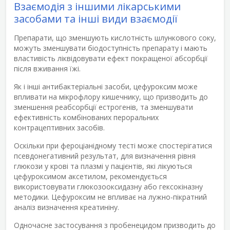
Взаємодія з іншими лікарськими
засобами та інші види взаємодії
Препарати, що зменшують кислотність шлункового соку,
можуть зменшувати біодоступність препарату і мають
властивість ліквідовувати ефект покращеної абсорбції
після вживання їжі.
Як і інші антибактеріальні засоби, цефуроксим може
впливати на мікрофлору кишечнику, що призводить до
зменшення реабсорбції естрогенів, та зменшувати
ефективність комбінованих пероральних
контрацептивних засобів.
Оскільки при фероціанідному тесті може спостерігатися
псевдонегативний результат, для визначення рівня
глюкози у крові та плазмі у пацієнтів, які лікуються
цефуроксимом аксетилом, рекомендується
використовувати глюкозооксидазну або гексокіназну
методики. Цефуроксим не впливає на лужно-пікратний
аналіз визначення креатиніну.
Одночасне застосування з пробенецидом призводить до