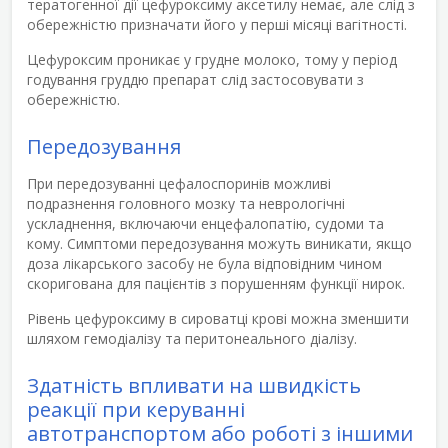
тератогенної дії цефуроксиму аксетилу немає, але слід з
обережністю призначати його у перші місяці вагітності.
Цефуроксим проникає у грудне молоко, тому у період
годування груддю препарат слід застосовувати з
обережністю.
Передозування
При передозуванні цефалоспоринів можливі
подразнення головного мозку та неврологічні
ускладнення, включаючи енцефалопатію, судоми та
кому. Симптоми передозування можуть виникати, якщо
доза лікарського засобу не була відповідним чином
скоригована для пацієнтів з порушенням функції нирок.
Рівень цефуроксиму в сироватці крові можна зменшити
шляхом гемодіалізу та перитонеального діалізу.
Здатність впливати на швидкість
реакції при керуванні
автотранспортом або роботі з іншими