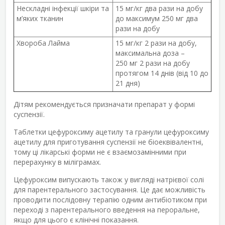
Нескладні інфекції шкіри та
15 мг/кг два рази на добу
м’яких тканин
до максимум 250 мг два
рази на добу
Хвороба Лайма
15 мг/кг 2 рази на добу,
максимальна доза –
250 мг 2 рази на добу
протягом 14 днів (від 10 до
21 дня)
Дітям рекомендується призначати препарат у формі
суспензії.
Таблетки цефуроксиму ацетилу та гранули цефуроксиму
ацетилу для приготування суспензії не біоеквівалентні,
тому ці лікарські форми не є взаємозамінними при
перерахунку в міліграмах.
Цефуроксим випускають також у вигляді натрієвої солі
для парентерального застосування. Це дає можливість
проводити послідовну терапію одним антибіотиком при
переході з парентерального введення на пероральне,
якщо для цього є клінічні показання.