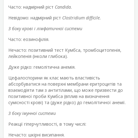
Часто: надмірний ріст
Candida.
Невідомо: надмірний ріст
Clostridium difficile.
З боку крові і лімфатичної системи
Часто: еозинофілія.
Нечасто: позитивний тест Кумбса, тромбоцитопенія,
лейкопенія (інколи глибока).
Дуже рідко: гемолітична анемія.
Цефалоспорини як клас мають властивість
абсорбуватися на поверхні мембрани еритроцитів та
взаємодіяти там з антитілами, що може призвести до
позитивної проби Кумбса (вплив на визначення
сумісності крові) та (дуже рідко) до гемолітичної анемії.
З боку імунної системи
Реакції гіперчутливості, в тому числі:
Нечасто: шкірні висипання.