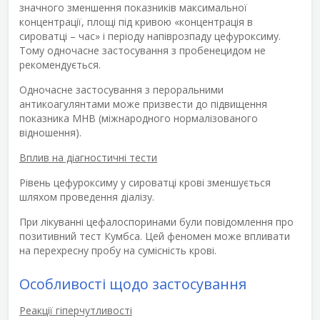
значного зменшення показників максимальної
концентрації, площі під кривою «концентрація в
сироватці – час» і періоду напіврозпаду цефуроксиму.
Тому одночасне застосування з пробенецидом не
рекомендується.
Одночасне застосування з пероральними
антикоагулянтами може призвести до підвищення
показника МНВ (міжнародного нормалізованого
відношення).
Вплив на діагностичні тести
Рівень цефуроксиму у сироватці крові зменшується
шляхом проведення діалізу.
При лікуванні цефалоспоринами були повідомлення про
позитивний тест Кумбса. Цей феномен може впливати
на перехресну пробу на сумісність крові.
Особливості щодо застосування
Реакції гіперчутливості