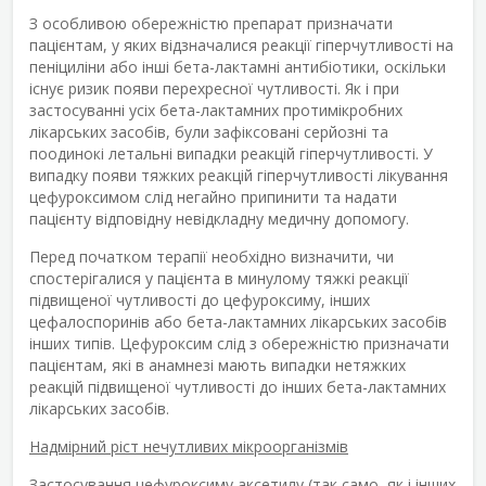
З особливою обережністю препарат призначати
пацієнтам, у яких відзначалися реакції гіперчутливості на
пеніциліни або інші бета-лактамні антибіотики, оскільки
існує ризик появи перехресної чутливості. Як і при
застосуванні усіх бета-лактамних протимікробних
лікарських засобів, були зафіксовані серйозні та
поодинокі летальні випадки реакцій гіперчутливості. У
випадку появи тяжких реакцій гіперчутливості лікування
цефуроксимом слід негайно припинити та надати
пацієнту відповідну невідкладну медичну допомогу.
Перед початком терапії необхідно визначити, чи
спостерігалися у пацієнта в минулому тяжкі реакції
підвищеної чутливості до цефуроксиму, інших
цефалоспоринів або бета-лактамних лікарських засобів
інших типів. Цефуроксим слід з обережністю призначати
пацієнтам, які в анамнезі мають випадки нетяжких
реакцій підвищеної чутливості до інших бета-лактамних
лікарських засобів.
Надмірний ріст нечутливих мікроорганізмів
Застосування цефуроксиму аксетилу (так само, як і інших