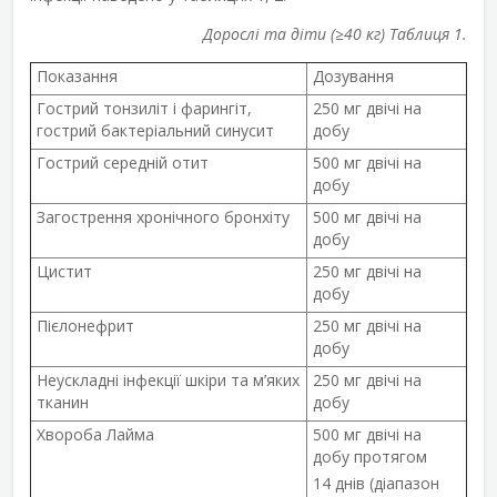
Дорослі та діти (≥40 кг) Таблиця 1.
Показання
Дозування
Гострий тонзиліт і фарингіт,
250 мг двічі на
гострий бактеріальний синусит
добу
Гострий середній отит
500 мг двічі на
добу
Загострення хронічного бронхіту
500 мг двічі на
добу
Цистит
250 мг двічі на
добу
Пієлонефрит
250 мг двічі на
добу
Неускладні інфекції шкіри та м’яких
250 мг двічі на
тканин
добу
Хвороба Лайма
500 мг двічі на
добу протягом
14 днів (діапазон