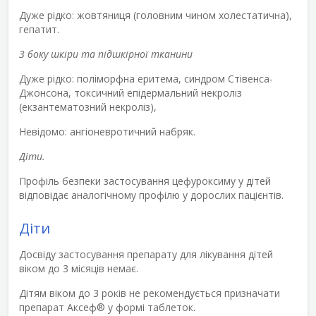
Дуже рідко: жовтяниця (головним чином холестатична),
гепатит.
З боку шкіри та підшкірної тканини
Дуже рідко: поліморфна еритема, синдром Стівенса-
Джонсона, токсичний епідермальний некроліз
(екзантематозний некроліз),
Невідомо: ангіоневротичний набряк.
Діти.
Профіль безпеки застосування цефуроксиму у дітей
відповідає аналогічному профілю у дорослих пацієнтів.
Діти
Досвіду застосування препарату для лікування дітей
віком до 3 місяців немає.
Дітям віком до 3 років не рекомендується призначати
препарат Аксеф
®
у формі таблеток.