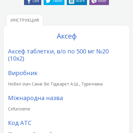
Like
Tweet
Share
Viber
ИНСТРУКЦИЯ
Аксеф
Аксеф таблетки, в/о по 500 мг №20
(10х2)
Виробник
Нобел Ілач Санаї Ве Тіджарет А.Ш., Туреччина
Міжнародна назва
Cefuroxime
Код АТС