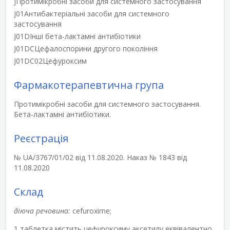
J
Протимікробні засоби для системного застосування
J01
Антибактеріальні засоби для системного
застосування
J01D
Інші бета-лактамні антибіотики
J01DC
Цефалоспорини другого покоління
J01DC02
Цефуроксим
Фармакотерапевтична група
Протимікробні засоби для системного застосування.
Бета-лактамні антибіотики.
Реєстрація
№ UA/3767/01/02 від 11.08.2020. Наказ № 1843 від
11.08.2020
Склад
діюча речовина:
cefuroxime;
1 таблетка містить цефуроксиму аксетилу еквівалентно