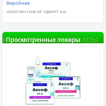
Виробник
НОБЕЛ ІЛАЧ САНАЇ ВЕ ТІДЖАРЕТ А.Ш.
росмотренные товары
Просмотренные товары