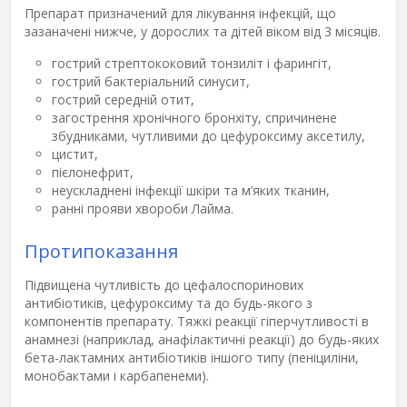
Препарат призначений для лікування інфекцій, що
зазаначені нижче, у дорослих та дітей віком від 3 місяців.
гострий стрептококовий тонзиліт і фарингіт,
гострий бактеріальний синусит,
гострий середній отит,
загострення хронічного бронхіту, спричинене
збудниками, чутливими до цефуроксиму аксетилу,
цистит,
пієлонефрит,
неускладнені інфекції шкіри та м’яких тканин,
ранні прояви хвороби Лайма.
Протипоказання
Підвищена чутливість до цефалоспоринових
антибіотиків, цефуроксиму та до будь-якого з
компонентів препарату. Тяжкі реакції гіперчутливості в
анамнезі (наприклад, анафілактичні реакції) до будь-яких
бета-лактамних антибіотиків іншого типу (пеніциліни,
монобактами і карбапенеми).