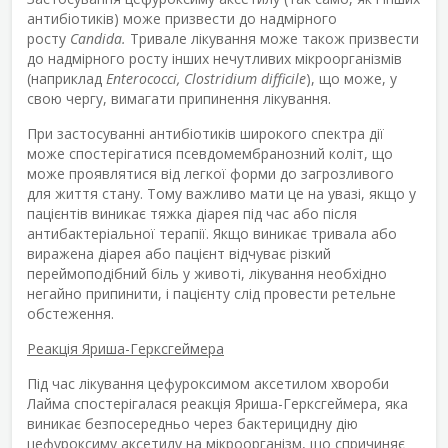
антибіотиків) може призвести до надмірного
росту
Candida.
Тривале лікування може також призвести
до надмірного росту інших нечутливих мікроорганізмів
(наприклад
Enterococci, Clostridium difficile
), що може, у
свою чергу, вимагати припинення лікування.
При застосуванні антибіотиків широкого спектра дії
може спостерігатися псевдомембранозний коліт, що
може проявлятися від легкої форми до загрозливого
для життя стану. Тому важливо мати це на увазі, якщо у
пацієнтів виникає тяжка діарея під час або після
антибактеріальної терапії. Якщо виникає тривала або
виражена діарея або пацієнт відчуває різкий
переймоподібний біль у животі, лікування необхідно
негайно припинити, і пацієнту слід провести ретельне
обстеження.
Реакція Яриша-Герксгеймера
Під час лікування цефуроксимом аксетилом хвороби
Лайма спостерігалася реакція Яриша-Герксгеймера, яка
виникає безпосередньо через бактерицидну дію
цефуроксиму аксетилу на мікроорганізм, що спричиняє