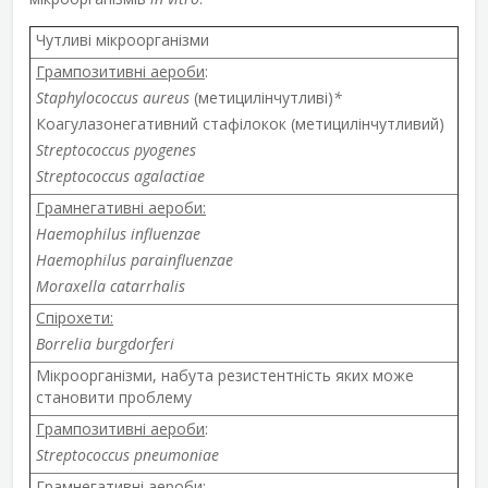
Чутливі мікроорганізми
Грампозитивні аероби
:
Staphylococcus aureus
(метицилінчутливі)
*
Коагулазонегативний стафілокок (метицилінчутливий)
Streptococcus pyogenes
Streptococcus agalactiae
Грамнегативні аероби:
Haemophilus influenzae
Haemophilus parainfluenzae
Moraxella catarrhalis
Спірохети:
Borrelia burgdorferi
Мікроорганізми, набута резистентність яких може
становити проблему
Грампозитивні аероби
:
Streptococcus pneumoniae
Грамнегативні аероби
: