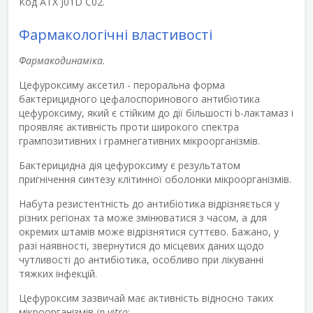
Код АТХ J01D С02.
Фармакологічні властивості
Фармакодинаміка.
Цефуроксиму аксетил - пероральна форма
бактерицидного цефалоспоринового антибіотика
цефуроксиму, який є стійким до дії більшості b-лактамаз і
проявляє активність проти широкого спектра
грампозитивних і грамнегативних мікроорганізмів.
Бактерицидна дія цефуроксиму є результатом
пригнічення синтезу клітинної оболонки мікроорганізмів.
Набута резистентність до антибіотика відрізняється у
різних регіонах та може змінюватися з часом, а для
окремих штамів може відрізнятися суттєво. Бажано, у
разі наявності, звернутися до місцевих даних щодо
чутливості до антибіотика, особливо при лікуванні
тяжких інфекцій.
Цефуроксим зазвичай має активність відносно таких
мікроорганізмів
in vitro
: