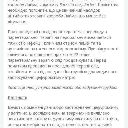
хворобу Лайма, спірохету
Borrelia burgdorferi
. Пацієнтам
необхідно пояснити, що це звичайний наслідок
антибіотикотерапії хвороби Лайма, що минає без
лікування.
При проведенні послідовної терапії час переходу з
парентеральної терапії на пероральну визначається
тяжкістю інфекції, клінічним станом пацієнта та
чутливістю патогенного мікроорганізму. При відсутності
клінічного покращення протягом 72 годин
парентеральну терапію слід продовжувати. Перед
початком проведення послідовної терапії слід
ознайомитися з відповідною Інструкцією для медичного
застосування цефуроксиму натрію.
Застосування у період вагітності або годування груддю.
Вагітність
Існують обмежені дані щодо застосування цефуроксиму
у вагітних. В дослідженнях на тваринах не виявлено
негативного впливу цефуроксиму аксетилу на вагітність,
розвиток ембріона та плода, пологи, постнатальний