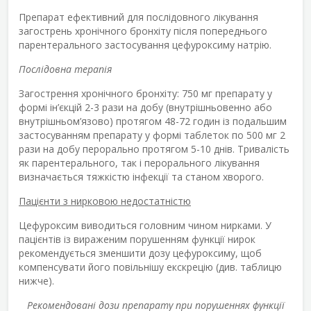
Препарат ефективний для послідовного лікування
загострень хронічного бронхіту після попереднього
парентерального застосування цефуроксиму натрію.
Послідовна терапія
Загострення хронічного бронхіту: 750 мг препарату у
формі ін’єкцій
2-3 рази на добу (внутрішньовенно або
внутрішньом’язово) протягом 48-72 годин із подальшим
застосуванням препарату у формі таблеток по 500 мг 2
рази на добу перорально протягом 5-10 днів. Тривалість
як парентерального, так і перорального лікування
визначається тяжкістю інфекції та станом хворого.
Пацієнти з нирковою недостатністю
Цефуроксим виводиться головним чином нирками. У
пацієнтів із вираженим порушенням функції нирок
рекомендується зменшити дозу цефуроксиму, щоб
компенсувати його повільнішу екскрецію (див. таблицю
нижче).
Рекомендовані дози препарату при порушеннях функції