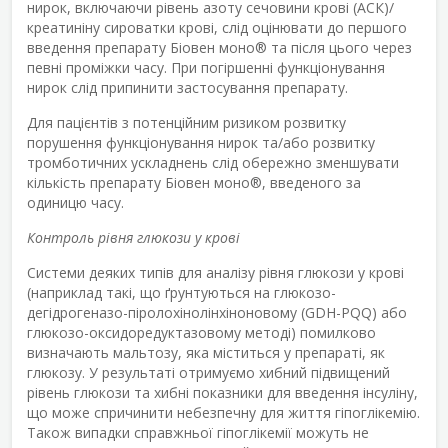
нирок, включаючи рівень азоту сечовини крові (АСК)/
креатиніну сироватки крові, слід оцінювати до першого
введення препарату Біовен моно
®
та після цього через
певні проміжки часу. При погіршенні функціонування
нирок слід припинити застосування препарату.
Для пацієнтів з потенційним ризиком розвитку
порушення функціонування нирок та/або розвитку
тромботичних ускладнень слід обережно зменшувати
кількість препарату Біовен моно
®
, введеного за
одиницю часу.
Контроль рівня глюкози у крові
Системи деяких типів для аналізу рівня глюкози у крові
(наприклад такі, що ґрунтуються на глюкозо-
дегідрогеназо-піролохінолінхіноновому (GDH-PQQ) або
глюкозо-оксидоредуктазовому методі) помилково
визначають мальтозу, яка міститься у препараті, як
глюкозу. У результаті отримуємо хибний підвищений
рівень глюкози та хибні показники для введення інсуліну,
що може спричинити небезпечну для життя гіпоглікемію.
Також випадки справжньої гіпоглікемії можуть не