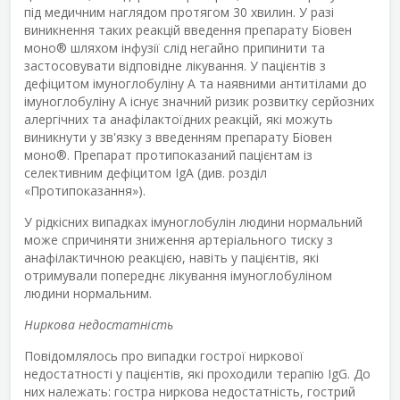
під медичним наглядом протягом 30 хвилин. У разі
виникнення таких реакцій введення препарату Біовен
моно
®
шляхом інфузії слід негайно припинити та
застосовувати відповідне лікування. У пацієнтів з
дефіцитом імуноглобуліну А та наявними антитілами до
імуноглобуліну А існує значний ризик розвитку серйозних
алергічних та анафілактоїдних реакцій, які можуть
виникнути у зв'язку з введенням препарату Біовен
моно
®
. Препарат протипоказаний пацієнтам із
селективним дефіцитом ІgА (див. розділ
«Протипоказання»).
У рідкісних випадках імуноглобулін людини нормальний
може спричиняти зниження артеріального тиску з
анафілактичною реакцією, навіть у пацієнтів, які
отримували попереднє лікування імуноглобуліном
людини нормальним.
Ниркова недостатність
Повідомлялось про випадки гострої ниркової
недостатності у пацієнтів, які проходили терапію IgG. До
них належать: гостра ниркова недостатність, гострий