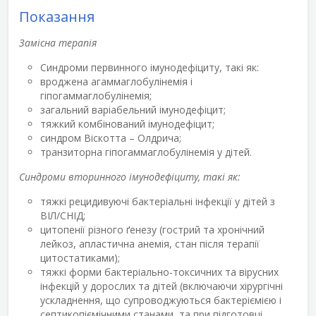
Показання
Замісна терапія
Синдроми первинного імунодефіциту, такі як:
вроджена агаммаглобулінемія і
гіпогаммаглобулінемія;
загальний варіабельний імунодефіцит;
тяжкий комбінований імунодефіцит;
синдром Віскотта – Олдрича;
транзиторна гіпогаммаглобулінемія у дітей.
Синдроми вторинного імунодефіциту, такі як:
тяжкі рецидивуючі бактеріальні інфекції у дітей з
ВІЛ/СНІД;
цитопенії різного ґенезу (гострий та хронічний
лейкоз, апластична анемія, стан після терапії
цитостатиками);
тяжкі форми бактеріально-токсичних та вірусних
інфекцій у дорослих та дітей (включаючи хірургічні
ускладнення, що супроводжуються бактеріємією і
септикопіємічними станами, та при підготовці