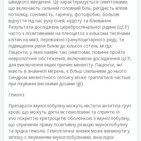
швидкого введення. Це характеризується симптомами,
що включають сильний головний біль, ригідність м’язів
потилиці, сонливість, гарячку, фотофобію, больові
відчуття під час руху очей, нудоту та блювання.
Результати досліджень цереброспінальної рідини (ЦСР)
часто є позитивними на плеоцитоз з кількома тисячами
клітин на мм
3
, переважно гранулоцитарного ряду, та
підвищення рівня білків до кількох сотень мг/дл.
Пацієнти, у яких наявні такі симптоми, повинні пройти
неврологічне обстеження, включаючи дослідження ЦСР,
для виключення інших причин менінгіту. Пацієнти, які
мають в анамнезі мігрень, є більш схильними до нього.
Синдром менінгітного сепсису може траплятися частіше
при лікуванні високими дозами IgG.
Гемоліз
Препарати імуноглобуліну можуть містити антитіла груп
крові, що можуть діяти як гемолізини та сприяти
in
vivo
покриттю еритроцитів оболонкою з імуноглобуліну,
що спричиняє пряму позитивну реакцію імуноглобуліну
та зрідка гемоліз. Гемолітична анемія може виникнути у
зв’язку з лікуванням імуноглобулінами, внаслідок