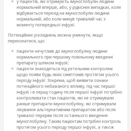
у пацієнтів, які отримують імуноглобулін людини
нормальний вперше, або, у рідкісних випадках, коли
відбувається перехід на імуноглобулін людини
нормальний, або коли минув тривалий час з
моменту попередньої інфузії.
Потенційних ускладнень можна уникнути, якщо
переконатися, що:
пацієнти нечутливі до імуноглобуліну людини
нормального при першому повільному введенні
препарату шляхом інфузії;
пацієнти знаходяться під ретельним контролем
щодо появи будь-яких симптомів протягом усього
періоду інфузії. Зокрема, щоб виявити ознаки
потенційного небажаного впливу, під час першої
інфузії і в першу годину після першої інфузії потрібно
контролювати стан пацієнтів, які не отримували
раніше препарати імуноглобуліну, які отримували
лікування альтернативним препаратом або після
тривалої перерви після останнього введення
імуноглобуліну. Таким пацієнтам потрібен контроль
протягом усього періоду першої інфузії, а також