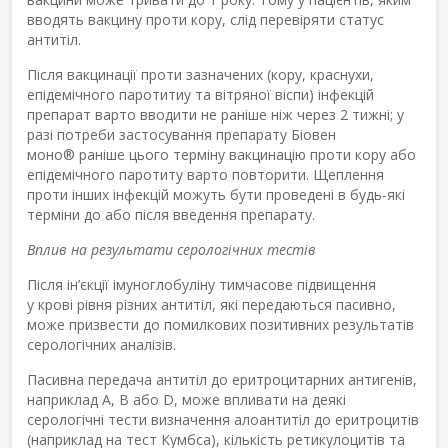
вводять вакцину проти кору, слід перевіряти статус
антитіл.
Після вакцинації проти зазначених (кору, краснухи,
епідемічного паротитиу та вітряної віспи) інфекцій
препарат варто вводити не раніше ніж через 2 тижні; у
разі потреби застосування препарату Біовен
моно
®
раніше цього терміну вакцинацію проти кору або
епідемічного паротиту варто повторити. Щеплення
проти інших інфекцій можуть бути проведені в будь-які
терміни до або після введення препарату.
Вплив на результати серологічних тестів
Після ін’єкції імуноглобуліну тимчасове підвищення
у крові рівня різних антитіл, які передаються пасивно,
може призвести до помилкових позитивних результатів
серологічних аналізів.
Пасивна передача антитіл до еритроцитарних антигенів,
наприклад A, B або D, може впливати на деякі
серологічні тести визначення алоантитіл до еритроцитів
(наприклад на тест Кумбса), кількість ретикулоцитів та