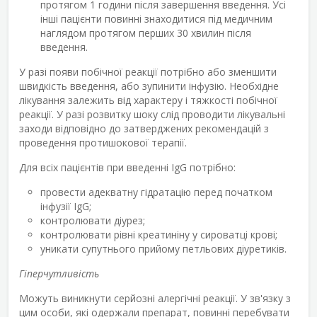
протягом 1 години після завершення введення. Усі
інші пацієнти повинні знаходитися під медичним
наглядом протягом перших 30 хвилин після
введення.
У разі появи побічної реакції потрібно або зменшити
швидкість введення, або зупинити інфузію. Необхідне
лікування залежить від характеру і тяжкості побічної
реакції. У разі розвитку шоку слід проводити лікувальні
заходи відповідно до затверджених рекомендацій з
проведення протишокової терапії.
Для всіх пацієнтів при введенні IgG потрібно:
провести адекватну гідратацію перед початком
інфузії IgG;
контролювати діурез;
контролювати рівні креатиніну у сироватці крові;
уникати супутнього прийому петльових діуретиків.
Гіперчутливість
Можуть виникнути серйозні алергічні реакції. У зв'язку з
цим особи, які одержали препарат, повинні перебувати