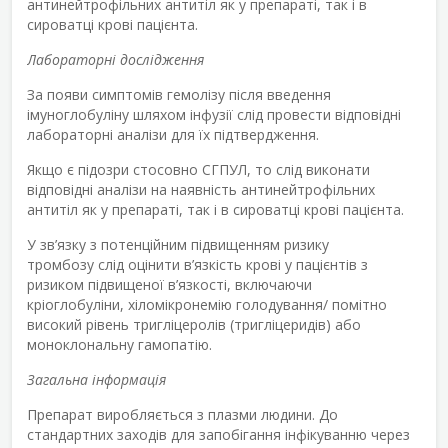
антинейтрофільних антитіл як у препараті, так і в
сироватці крові пацієнта.
Лабораторні дослідження
За появи симптомів гемолізу після введення
імуноглобуліну шляхом інфузії слід провести відповідні
лабораторні аналізи для їх підтвердження.
Якщо є підозри стосовно СГПУЛ, то слід виконати
відповідні аналізи на наявність антинейтрофільних
антитіл як у препараті, так і в сироватці крові пацієнта.
У зв’язку з потенційним підвищенням ризику
тромбозу слід оцінити в’язкість крові у пацієнтів з
ризиком підвищеної в’язкості, включаючи
кріоглобуліни, хіломікронемію голодування/ помітно
високий рівень тригліцеролів (тригліцеридів) або
моноклональну гамопатію.
Загальна інформація
Препарат виробляється з плазми людини. До
стандартних заходів для запобігання інфікуванню через