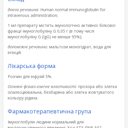
діюча речовина:
Human normal immunoglobulin for
intravenous administration;
1 мл препарату містить імунологічно активної білкової
фракції імуноглобуліну G 0,05 г (в тому числі
імуноглобуліну G (IgG) не менше 95%);
допоміжні речовини:
мальтози моногідрат, вода для
ін’єкцій.
Лікарська форма
Розчин для інфузій 5%.
Основні фізико-хімічні властивості:
прозора або злегка
опалесціювальна, безбарвна або злегка жовтуватого
кольору рідина.
Фармакотерапевтична група
Імуноглобулін людини нормальний для
внутрішньовенного введення. Код АТХ J06B A02.