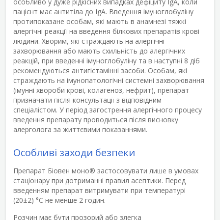
особливо у дуже рідкісних випадках дефіциту IgA, коли
пацієнт має антитіла до IgA. Введення імуноглобуліну
протипоказане особам, які мають в анамнезі тяжкі
алергічні реакції на введення білкових препаратів крові
людини. Хворим, які страждають на алергічні
захворювання або мають схильність до алергічних
реакцій, при введенні імуноглобуліну та в наступні 8 діб
рекомендуються антигістамінні засоби. Особам, які
страждають на імунопатологічні системні захворювання
(імунні хвороби крові, колагеноз, нефрит), препарат
призначати після консультації з відповідним
спеціалістом. У період загострення алергічного процесу
введення препарату проводиться після висновку
алерголога за життєвими показаннями.
Особливі заходи безпеки
Препарат Біовен моно
®
застосовувати лише в умовах
стаціонару при дотриманні правил асептики. Перед
введенням препарат витримувати при температурі
(20±2) °С не менше 2 годин.
Розчин має бути прозорий або злегка