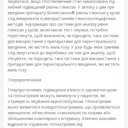
лікуватися, якщо гіпоглікемічний стан замасковано під
хибний підвищений рівень глюкози. У зв’язку з цим при
введенні препарату Біовен моно
®
рівень глюкози у крові
слід вимірювати із використанням глюкозоспецифічних
методів. Інформацію про системи для аналізу рівня
глюкози у крові, включаючи тест-смужки, потрібно
переглянути, щоб визначити, чи підходить така система
для використання з препаратами для парентерального
введення, які містять мальтозу. У разі будь-яких сумнівів
слід звертатися до виробника систем для аналізу, щоб
з’ясувати, чи підходить така система для використання з
препаратами для парентерального введення, які містять
мальтозу.
Гіперпротеїнемія
Гіперпротеїнемія, підвищення в’язкості сироватки крові
та гіпонатріємія можуть виникнути у пацієнтів, які
отримують лікування імуноглобуліном. Гіпонатріємія
може виявитися псевдогіпонатріємією, що проявляється
зменшеною обчисленою осмоляльністю плазми або
збільшенням осмолярного інтервалу. Клінічно важливо
відрізнити справжню гіпонатріємію від