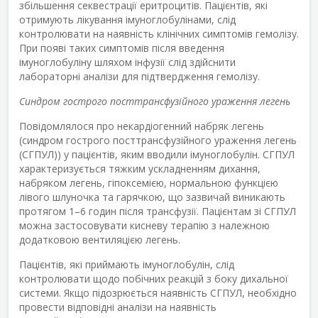
збільшення секвестрації еритроцитів. Пацієнтів, які
отримують лікування імуноглобулінами, слід
контролювати на наявність клінічних симптомів гемолізу.
При появі таких симптомів після введення
імуноглобуліну шляхом інфузії слід здійснити
лабораторні аналізи для підтвердження гемолізу.
Синдром гострого посттрансфузійного ураження легень
Повідомлялося про некардіогенний набряк легень
(синдром гострого посттрансфузійного ураження легень
(СГПУЛ)) у пацієнтів, яким вводили імуноглобулін. СГПУЛ
характеризується тяжким ускладненням дихання,
набряком легень, гіпоксемією, нормальною функцією
лівого шлуночка та гарячкою, що зазвичай виникають
протягом 1–6 годин після трансфузії. Пацієнтам зі СГПУЛ
можна застосовувати кисневу терапію з належною
додатковою вентиляцією легень.
Пацієнтів, які приймають імуноглобулін, слід
контролювати щодо побічних реакцій з боку дихальної
системи. Якщо підозрюється наявність СГПУЛ, необхідно
провести відповідні аналізи на наявність