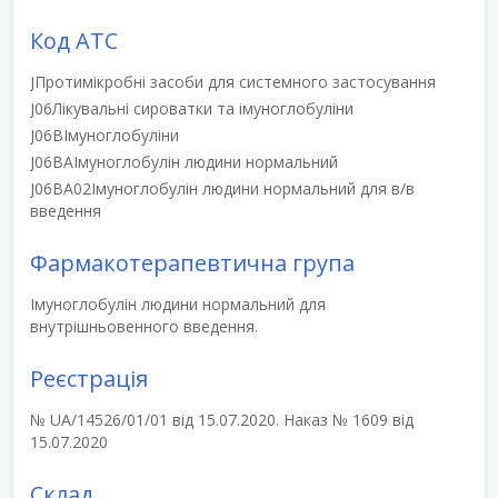
Код АТС
J
Протимікробні засоби для системного застосування
J06
Лікувальні сироватки та імуноглобуліни
J06B
Імуноглобуліни
J06BA
Імуноглобулін людини нормальний
J06BA02
Імуноглобулін людини нормальний для в/в
введення
Фармакотерапевтична група
Імуноглобулін людини нормальний для
внутрішньовенного введення.
Реєстрація
№ UA/14526/01/01 від 15.07.2020. Наказ № 1609 від
15.07.2020
Склад