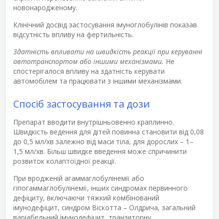
новонародженому.
Клінічний досвід застосування імуноглобулінів показав
відсутність впливу на фертильність.
Здатність впливати на швидкість реакції при керуванні
автотранспортом або іншими механізмами.
Не
спостерігалося впливу на здатність керувати
автомобілем та працювати з іншими механізмами.
Спосіб застосування та дози
Препарат вводити внутрішньовенно краплинно.
Швидкість ведення для дітей повинна становити від 0,08
до 0,5 мл/хв залежно від маси тіла, для дорослих – 1–
1,5 мл/хв. Більш швидке введення може спричинити
розвиток колаптоїдної реакції.
При вродженій агаммаглобулінемії або
гіпогаммаглобулінемії, інших синдромах первинного
дефіциту, включаючи тяжкий комбінований
імунодефіцит, синдром Віскотта – Олдрича, загальний
варіабельний імунодефіцит, транзиторну