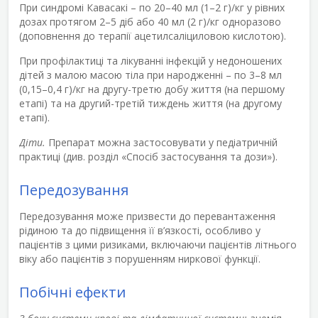
При синдромі Кавасакі – по 20–40 мл (1–2 г)/кг у рівних
дозах протягом 2–5 діб або 40 мл (2 г)/кг одноразово
(доповнення до терапії ацетилсаліциловою кислотою).
При профілактиці та лікуванні інфекцій у недоношених
дітей з малою масою тіла при народженні – по 3–8 мл
(0,15–0,4 г)/кг на другу-третю добу життя (на першому
етапі) та на другий-третій тиждень життя (на другому
етапі).
Діти.
Препарат можна застосовувати у педіатричній
практиці (див. розділ «Спосіб застосування та дози»).
Передозування
Передозування може призвести до перевантаження
рідиною та до підвищення її в’язкості, особливо у
пацієнтів з цими ризиками, включаючи пацієнтів літнього
віку або пацієнтів з порушенням ниркової функції.
Побічні ефекти