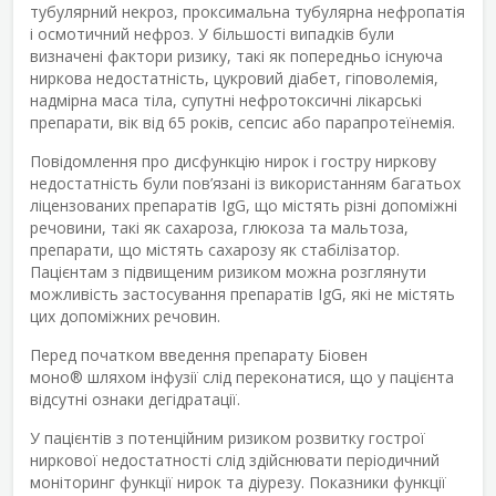
тубулярний некроз, проксимальна тубулярна нефропатія
і осмотичний нефроз. У більшості випадків були
визначені фактори ризику, такі як попередньо існуюча
ниркова недостатність, цукровий діабет, гіповолемія,
надмірна маса тіла, супутні нефротоксичні лікарські
препарати, вік від 65 років, сепсис або парапротеїнемія.
Повідомлення про дисфункцію нирок і гостру ниркову
недостатність були пов’язані із використанням багатьох
ліцензованих препаратів IgG, що містять різні допоміжні
речовини, такі як сахароза, глюкоза та мальтоза,
препарати, що містять сахарозу як стабілізатор.
Пацієнтам з підвищеним ризиком можна розглянути
можливість застосування препаратів IgG, які не містять
цих допоміжних речовин.
Перед початком введення препарату Біовен
моно
®
шляхом інфузії слід переконатися, що у пацієнта
відсутні ознаки дегідратації.
У пацієнтів з потенційним ризиком розвитку гострої
ниркової недостатності слід здійснювати періодичний
моніторинг функції нирок та діурезу. Показники функції