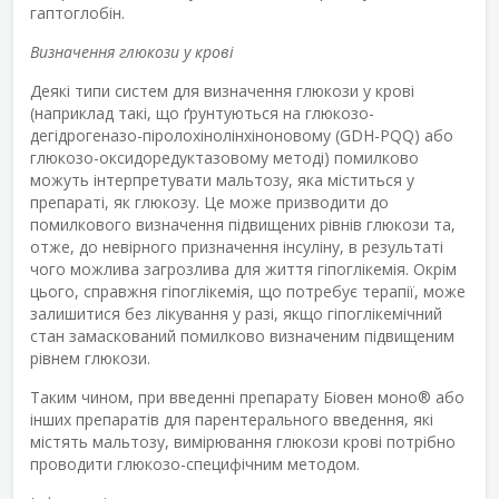
гаптоглобін.
Визначення глюкози у крові
Деякі типи систем для визначення глюкози у крові
(наприклад такі, що ґрунтуються на глюкозо-
дегідрогеназо-піролохінолінхіноновому (GDH-PQQ) або
глюкозо-оксидоредуктазовому методі) помилково
можуть інтерпретувати мальтозу, яка міститься у
препараті, як глюкозу. Це може призводити до
помилкового визначення підвищених рівнів глюкози та,
отже, до невірного призначення інсуліну, в результаті
чого можлива загрозлива для життя гіпоглікемія. Окрім
цього, справжня гіпоглікемія, що потребує терапії, може
залишитися без лікування у разі, якщо гіпоглікемічний
стан замаскований помилково визначеним підвищеним
рівнем глюкози.
Таким чином, при введенні препарату Біовен моно
®
або
інших препаратів для парентерального введення, які
містять мальтозу, вимірювання глюкози крові потрібно
проводити глюкозо-специфічним методом.