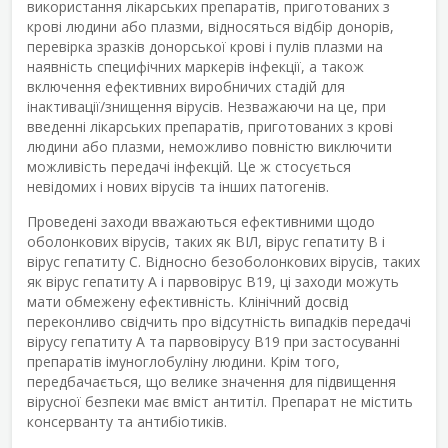
використання лікарських препаратів, приготованих з
крові людини або плазми, відносяться відбір донорів,
перевірка зразків донорської крові і пулів плазми на
наявність специфічних маркерів інфекції, а також
включення ефективних виробничих стадій для
інактивації/знищення вірусів. Незважаючи на це, при
введенні лікарських препаратів, приготованих з крові
людини або плазми, неможливо повністю виключити
можливість передачі інфекцій. Це ж стосується
невідомих і нових вірусів та інших патогенів.
Проведені заходи вважаються ефективними щодо
оболонкових вірусів, таких як ВІЛ, вірус гепатиту В і
вірус гепатиту С. Відносно безоболонкових вірусів, таких
як вірус гепатиту А і парвовірус В19, ці заходи можуть
мати обмежену ефективність. Клінічний досвід
переконливо свідчить про відсутність випадків передачі
вірусу гепатиту А та парвовірусу В19 при застосуванні
препаратів імуноглобуліну людини. Крім того,
передбачається, що велике значення для підвищення
вірусної безпеки має вміст антитіл. Препарат не містить
консерванту та антибіотиків.