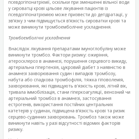
псевдогіпонатріємії, оскільки при зменшенні вільної води
у сироватці крові цільове лікування пацієнтів із
псевдогіпонатріємією може призвести до дегідратації, у
зв’язку з чим підвищується в’язкість сироватки крові та
може виникнути тромбоемболічне ускладнення.
Тромбоемболічні ускладнення
Внаслідок лікування препаратами імуноглобуліну може
виникнути тромбоз. Фактори ризику: ожиріння,
атеросклероз в анамнезі, порушення серцевого викиду,
артеріальна гіпертензія, цукровий діабет з наявністю в
анамнезі захворювання судин і випадків тромбозу,
набута або спадкова тромбофілія, тяжка гіповолемія,
захворювання, які підвищують в'язкість крові, літній вік,
тривала іммобілізація, стани гіперкоагуляції, венозний чи
артеріальний тромбоз в анамнезі, застосування
естрогенів, використання постійних центральних
катетерів у судинах, підвищена в’язкість крові та ризик
серцево-судинних захворювань. Тромбоз також може
виникнути навіть у разі відсутності відомих факторів
ризику.