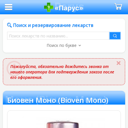
Поиск и резервирование лекарств
Поиск
лекарств
Поиск по букве
по
названию
Пожалуйста, обязательно дождитесь звонка от
нашего оператора для подтверждения заказа после
его оформления.
 Моно (Bioven Mono)
Биовен Моно (Bioven Mono)