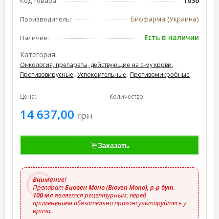
1636
Код товара:
Биофарма (Украина)
Производитель:
Есть в наличии
Наличие:
Категория:
,
Онкология, препараты, действующие на с-му крови
,
,
Противовирусные
Успокоительные
Противомикробные
Цена:
Количество:
14 637,00
грн
Заказать
Внимание!
Препарат
Биовен Моно (Bioven Mono), р-р бут.
100 мл
является рецептурным, перед
применением обязательно проконсультируйтесь у
врача.