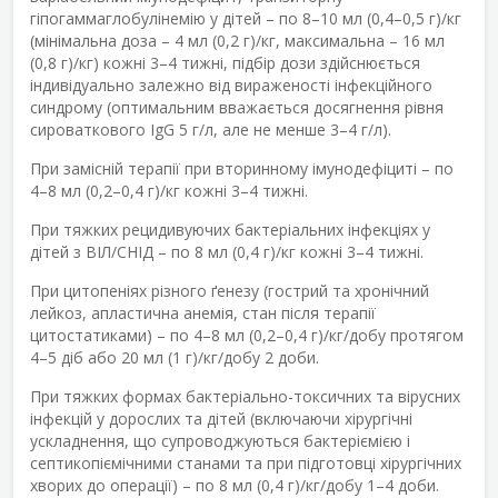
гіпогаммаглобулінемію у дітей – по 8–10 мл (0,4–0,5 г)/кг
(мінімальна доза – 4 мл (0,2 г)/кг, максимальна – 16 мл
(0,8 г)/кг) кожні 3–4 тижні, підбір дози здійснюється
індивідуально залежно від вираженості інфекційного
синдрому (оптимальним вважається досягнення рівня
сироваткового IgG 5 г/л, але не менше 3–4 г/л).
При замісній терапії при вторинному імунодефіциті – по
4–8 мл (0,2–0,4 г)/кг кожні 3–4 тижні.
При тяжких рецидивуючих бактеріальних інфекціях у
дітей з ВІЛ/СНІД – по 8 мл (0,4 г)/кг кожні 3–4 тижні.
При цитопеніях різного ґенезу (гострий та хронічний
лейкоз, апластична анемія, стан після терапії
цитостатиками) – по 4–8 мл (0,2–0,4 г)/кг/добу протягом
4–5 діб або 20 мл (1 г)/кг/добу 2 доби.
При тяжких формах бактеріально-токсичних та вірусних
інфекцій у дорослих та дітей (включаючи хірургічні
ускладнення, що супроводжуються бактеріємією і
септикопіємічними станами та при підготовці хірургічних
хворих до операції) – по 8 мл (0,4 г)/кг/добу 1–4 доби.