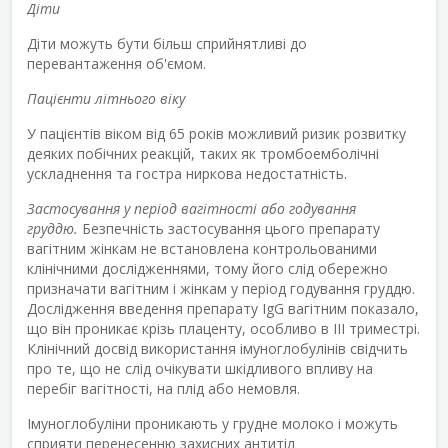
Діти
Діти можуть бути більш сприйнятливі до
перевантаження об'ємом.
Пацієнти літнього віку
У пацієнтів віком від 65 років можливий ризик розвитку
деяких побічних реакцій, таких як тромбоемболічні
ускладнення та гостра ниркова недостатність.
Застосування у період вагітності або годування
груддю.
Безпечність застосування цього препарату
вагітним жінкам не встановлена контрольованими
клінічними дослідженнями, тому його слід обережно
призначати вагітним і жінкам у період годування груддю.
Дослідження введення препарату IgG вагітним показало,
що він проникає крізь плаценту, особливо в ІІІ триместрі.
Клінічний досвід використання імуноглобулінів свідчить
про те, що не слід очікувати шкідливого впливу на
перебіг вагітності, на плід або немовля.
Імуноглобуліни проникають у грудне молоко і можуть
сприяти перенесенню захисних антитіл