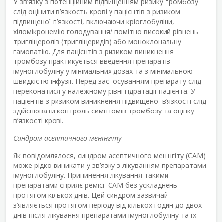
У зв’язку з потенційним підвищенням ризику тромбозу
слід оцінити в’язкость крові у пацієнтів з ризиком
підвищеної в’язкості, включаючи кріоглобуліни,
хіломікронемію голодування/ помітно високий рівнень
тригліцеролів (тригліцеридів) або моноклональну
гамопатію. Для пацієнтів з ризиком виникнення
тромбозу практикується введення препаратів
імуноглобуліну у мінімальних дозах та з мінімальною
швидкістю інфузії. Перед застосуванням препарату слід
переконатися у належному рівні гідратації пацієнта. У
пацієнтів з ризиком виникнення підвищеної в’язкості слід
здійснювати контроль симптомів тромбозу та оцінку
в’язкості крові.
Синдром асептичного менінгіту
Як повідомлялося, синдром асептичного менінгіту (САМ)
може рідко виникати у зв’язку з лікуванням препаратами
імуноглобуліну. Припинення лікування такими
препаратами сприяє ремісії САМ без ускладнень
протягом кількох днів. Цей синдром зазвичай
з’являється протягом періоду від кількох годин до двох
днів після лікування препаратами імуноглобуліну та їх