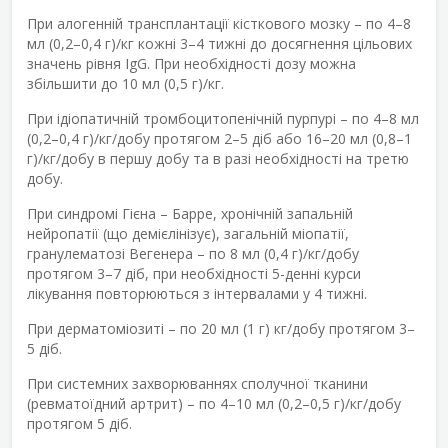
При алогенній трансплантації кісткового мозку – по 4–8
мл (0,2–0,4 г)/кг кожні 3–4 тижні до досягнення цільових
значень рівня IgG. При необхідності дозу можна
збільшити до 10 мл (0,5 г)/кг.
При ідіопатичній тромбоцитопенічній пурпурі – по 4–8 мл
(0,2–0,4 г)/кг/добу протягом 2–5 діб або 16–20 мл (0,8–1
г)/кг/добу в першу добу та в разі необхідності на третю
добу.
При синдромі Гієна – Барре, хронічній запальній
нейропатії (що демієлінізує), загальній міопатії,
гранулематозі Вегенера – по 8 мл (0,4 г)/кг/добу
протягом 3–7 діб, при необхідності 5-денні курси
лікування повторюються з інтервалами у 4 тижні.
При дерматоміозиті – по 20 мл (1 г) кг/добу протягом 3–
5 діб.
При системних захворюваннях сполучної тканини
(ревматоїдний артрит) – по 4–10 мл (0,2–0,5 г)/кг/добу
протягом 5 діб.