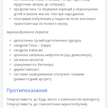
хірургічних хворих до операції);
профілактика та лікування інфекцій у недоношених
дітей із малою масою тіла при народженні;
гіпогаммаглобулінемія у пацієнтів після алогенної
трансплантації кісткового мозку.
Імуномодулююча терапія:
ідіопатична тромбоцитопенічна пурпура;
синдром Гієна – Барре;
синдром Кавасакі;
хронічна запальна нейропатія (що демієлінізує);
загальна міопатія;
гранулематоз Вегенера;
дерматоміозит;
системні захворювання сполучної тканини
(ревматоїдний артрит).
Протипоказання
Гіперчутливість до будь-якого з компонентів препарату.
Гіперчутливість до гомологічних імуноглобулінів,