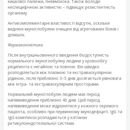
кишкової палички, пневмокока. Також володіє
неспецифічною активністю – підвищує резистентність
організму.
Антикомплементарні властивості відсутні, оскільки
виділені імуноглобуліни очищені від агрегованих білків і
домішок.
Фармакокінетика.
Після внутрішньовенного введення біодоступність
нормального імуноглобуліну людини у кровообігу
реципієнта є негайною та повною. Він швидко
розподіляється між плазмою та екстраваскулярною
рідиною, після приблизно 3–5 днів досягається рівновага
між інтра- та екстраваскулярним просторами.
Нормальний імуноглобулін людини має період
напіввиведення приблизно 40 днів. Цей період
напіввиведення може відрізнятися у кожного окремого
пацієнта, особливо при первинному імунодефіциті. IgG та
IgG-комплекси розпадаються у клітинах
ретикулоендотеліальної системи.