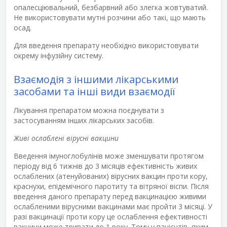
опалесціювальний, безбарвний або злегка жовтуватий.
Не використовувати мутні розчини або такі, що мають
осад.
Для введення препарату необхідно використовувати
окрему інфузійну систему.
Взаємодія з іншими лікарськими
засобами та інші види взаємодії
Лікування препаратом можна поєднувати з
застосуванням інших лікарських засобів.
Живі ослаблені вірусні вакцини
Введення імуноглобулінів може зменшувати протягом
періоду від 6 тижнів до 3 місяців ефективність живих
ослаблених (атенуйованих) вірусних вакцин проти кору,
краснухи, епідемічного паротиту та вітряної віспи. Після
введення даного препарату перед вакцинацією живими
ослабленими вірусними вакцинами має пройти 3 місяці. У
разі вакцинації проти кору це ослаблення ефективності
вакцини може тривати до 1 року. Тому у пацієнтів, яким