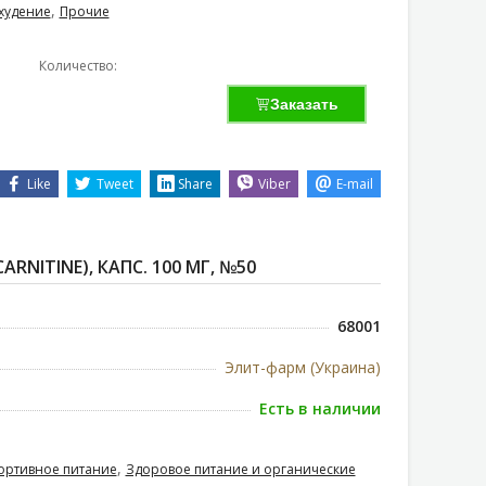
,
худение
Прочие
Количество:
Заказать
Like
Tweet
Share
Viber
E-mail
ARNITINE), КАПС. 100 МГ, №50
68001
Элит-фарм (Украина)
Есть в наличии
,
ортивное питание
Здоровое питание и органические