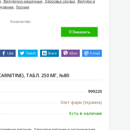
,
,
,
я
Желудочно-кишечные
Здоровье сердца
Желудок и
,
худение
Прочие
Количество:
Заказать
Like
Tweet
Share
Viber
E-mail
ARNITINE), ТАБЛ. 250 МГ, №80
999220
Элит-фарм (Украина)
Есть в наличии
,
ортивное питание
Здоровое питание и органические