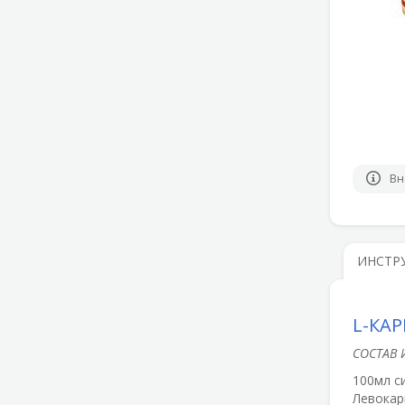
Вн
ИНСТР
L-КАР
СОСТАВ 
100мл с
Левокарн