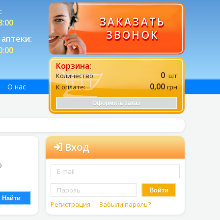
:
ЗАКАЗАТЬ
8:00
ЗВОНОК
аптеки:
0:00
Корзина:
0
Количество:
шт
0,00
О нас
К оплате:
грн
Оформить заказ
Вход
9
Войти
Найти
Регистрация
Забыли пароль?