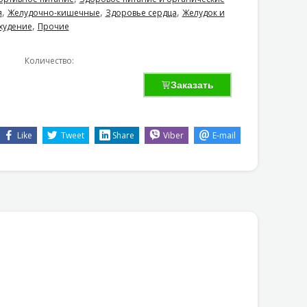
,
,
,
я
Желудочно-кишечные
Здоровье сердца
Желудок и
,
худение
Прочие
Количество:
Заказать
Like
Tweet
Share
Viber
E-mail