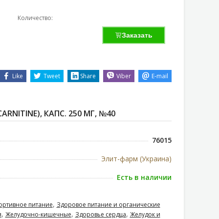
Количество:
Заказать
Like
Tweet
Share
Viber
E-mail
ARNITINE), КАПС. 250 МГ, №40
76015
Элит-фарм (Украина)
Есть в наличии
,
ортивное питание
Здоровое питание и органические
,
,
,
я
Желудочно-кишечные
Здоровье сердца
Желудок и