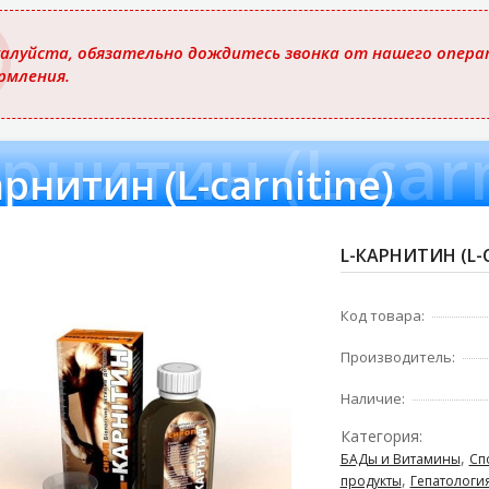
ю
алуйста, обязательно дождитесь звонка от нашего операт
рмления.
рнитин (L-carn
арнитин (L-carnitine)
L-КАРНИТИН (L-C
Код товара:
Производитель:
Наличие:
Категория:
,
БАДы и Витамины
Сп
,
продукты
Гепатологи