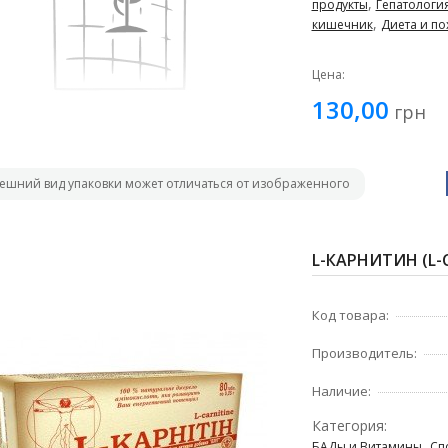
,
продукты
Гепатологи
,
кишечник
Диета и по
Цена:
130,00
грн
ешний вид упаковки может отличаться от изображенного
L-КАРНИТИН (L-C
Код товара:
Производитель:
Наличие:
Категория:
,
БАДы и Витамины
Сп