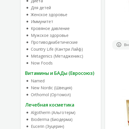
Диета
Для детей
Женское здоровье
Иммунитет
Кровяное давление
Мужское здоровье
Противодиабетические
Вн
Country Life (Кантри Лайф)
Metagenics (Метадженикс)
Now Foods
Витамины и БАДы (Евросоюз)
Named
New Nordic (Швеция)
Orthomol (Ортомол)
Лечебная косметика
Algotherm (Альготерм)
Bioderma (Биодерма)
Eucerin (Эуцерин)