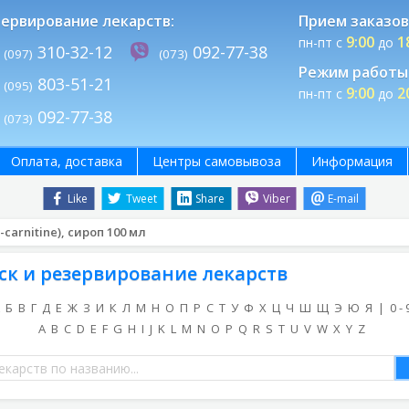
ервирование лекарств:
Прием заказов
9:00
1
пн-пт с
до
310-32-12
092-77-38
(097)
(073)
Режим работы 
803-51-21
(095)
9:00
2
пн-пт с
до
092-77-38
(073)
Оплата, доставка
Центры самовывоза
Информация
Like
Tweet
Share
Viber
E-mail
carnitine), сироп 100 мл
ск и резервирование лекарств
Б
В
Г
Д
Е
Ж
З
И
К
Л
М
Н
О
П
Р
С
Т
У
Ф
Х
Ц
Ч
Ш
Щ
Э
Ю
Я
|
0 - 
A
B
C
D
E
F
G
H
I
J
K
L
M
N
O
P
Q
R
S
T
U
V
W
X
Y
Z