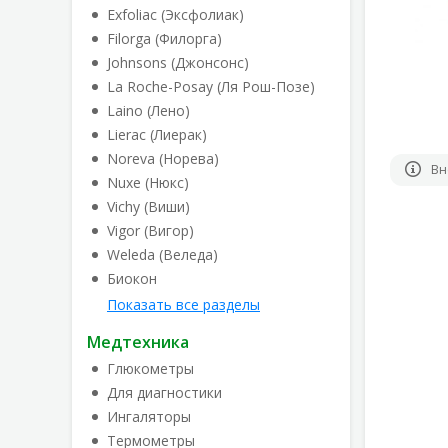
Exfoliac (Эксфолиак)
Filorga (Филорга)
Johnsons (Джонсонс)
La Roche-Posay (Ля Рош-Позе)
Laino (Лено)
Lierac (Лиерак)
Noreva (Норева)
Вн
Nuxe (Нюкс)
Vichy (Виши)
Vigor (Вигор)
Weleda (Веледа)
Биокон
Показать все разделы
Медтехника
Глюкометры
Для диагностики
Ингаляторы
Термометры