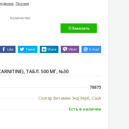
,
худение
Прочие
Количество:
Заказать
Like
Tweet
Share
Viber
E-mail
ARNITINE), ТАБЛ. 500 МГ, №30
78875
Солгар Витамин Энд Херб, США
Есть в наличии