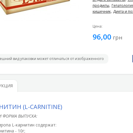
,
продукты
Гепатологи
,
кишечник
Диета и по
Цена:
96,00
грн
ешний вид упаковки может отличаться от изображенного
УКЦИЯ
НИТИН (L-CARNITINE)
И ФОРМА ВЫПУСКА:
иропа L-карнитин содержат:
итина - 10г;