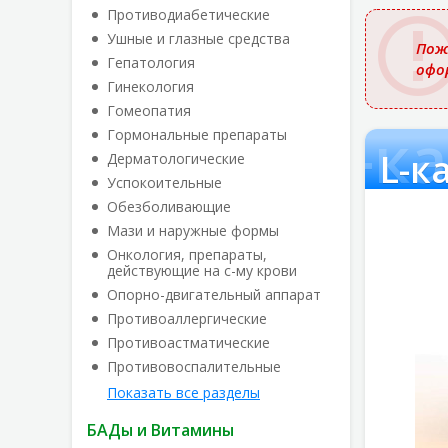
названи
Противодиабетические
Ушные и глазные средства
Пож
Гепатология
офо
Гинекология
Гомеопатия
L-ка
Гормональные препараты
L-к
Дерматологические
Успокоительные
Обезболивающие
Мази и наружные формы
Онкология, препараты,
действующие на с-му крови
Опорно-двигательный аппарат
Противоаллергические
Противоастматические
Противовоспалительные
Показать все разделы
БАДы и Витамины