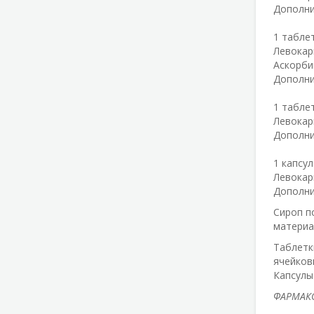
Дополни
1 табле
Левокар
Аскорби
Дополни
1 табле
Левокар
Дополни
1 капсу
Левокарн
Дополни
Сироп п
материа
Таблетк
ячейков
Капсулы
ФАРМАКО