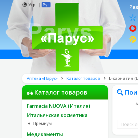
|
Укр
Рус
Рез
Аптека «Парус»
Каталог товаров
L-карнитин (L-
Каталог товаров
Пои
А
Farmacia NUOVA (Италия)
Итальянская косметика
Поиск
Премиум
лекарств
Медикаменты
по