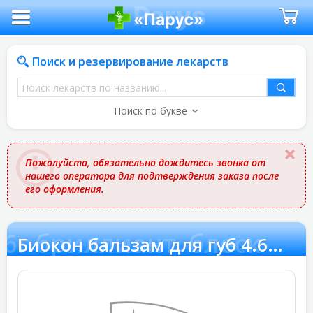
Поиск и резервирование лекарств
Поиск
лекарств
Поиск по букве
по
названию
Пожалуйста, обязательно дождитесь звонка от
нашего оператора для подтверждения заказа после
его оформления.
.6г бриллиант. блеск
Биокон бальзам для губ 4.6г бриллиант. блеск