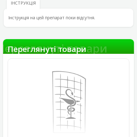
ІНСТРУКЦІЯ
Інструкція на цей препарат поки відсутня.
Переглянуті товари
Переглянуті товари