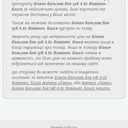
препарату
Біокон бальзам для губ 4.6г діамант.
блиск
за найнижчими цінами, його вартості та
термінів доставки у Ваше місто.
Також ми можемо доставити
Біокон бальзам для
губ 4.6г діамант. блиск
кур'єром по Києву.
Зверніть увагу, що актуальність ціни на
Біокон
бальзам для губ 4.6г діамант. блиск
вказана вище в
блоці інформації про товар. Якщо ж товару
Біокон
бальзам для губ 4.6г діамант. блиск
«немає в
наявності», то його ціна на момент продажу може
відрізнятися від зазначеної на нашому сайті.
Цю сторінку Ви можете знайти в пошукових
системах за запитом
Біокон бальзам для губ 4.6г
діамант. блиск Аптека «Парус»
або
Аптека «Парус»
Біокон бальзам для губ 4.6г діамант. блиск купити
.
Режим роботи: