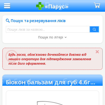
Пошук та резервування ліків
Пошук
ліків
Пошук по літері
за
назвою
Будь ласка, обов'язково дочекайтеся дзвінка від
нашого оператора для підтвердження замовлення
після його оформлення.
б 4.6г діамант. блиск
Біокон бальзам для губ 4.6г діамант. блиск