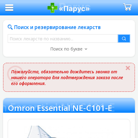
Поиск и резервирование лекарств
Поиск
лекарств
Поиск по букве
по
названию
Пожалуйста, обязательно дождитесь звонка от
нашего оператора для подтверждения заказа после
его оформления.
 Essential NE-C101-E
Omron Essential NE-C101-E