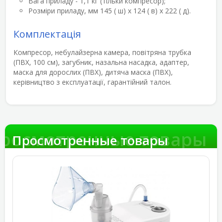
Вага приладу - 1,1 кг (тільки компресор);
Розміри приладу, мм 145 ( ш) х 124 ( в) х 222 ( д).
Комплектація
Компресор, небулайзерна камера, повітряна трубка
(ПВХ, 100 см), загубник, назальна насадка, адаптер,
маска для дорослих (ПВХ), дитяча маска (ПВХ),
керівництво з експлуатації, гарантійний талон.
росмотренные товары
Просмотренные товары