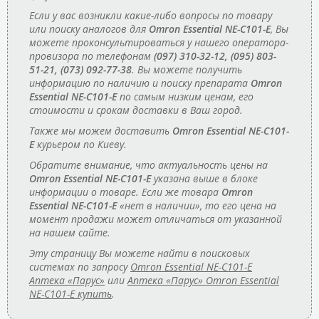
Если у вас возникли какие-либо вопросы по товару
или поиску аналогов для
Omron Essential NE-C101-E
, Вы
можете проконсультироваться у нашего оператора-
провизора по телефонам
(097) 310-32-12, (095) 803-
51-21, (073) 092-77-38
. Вы можете получить
информацию по наличию и поиску препарата
Omron
Essential NE-C101-E
по самым низким ценам, его
стоимости и срокам доставки в Ваш город.
Также мы можем доставить
Omron Essential NE-C101-
E
курьером по Киеву.
Обратите внимание, что актуальность цены на
Omron Essential NE-C101-E
указана выше в блоке
информации о товаре. Если же товара
Omron
Essential NE-C101-E
«нет в наличии», то его цена на
момент продажи может отличаться от указанной
на нашем сайте.
Эту страницу Вы можете найти в поисковых
системах по запросу
Omron Essential NE-C101-E
Аптека «Парус»
или
Аптека «Парус» Omron Essential
NE-C101-E купить
.