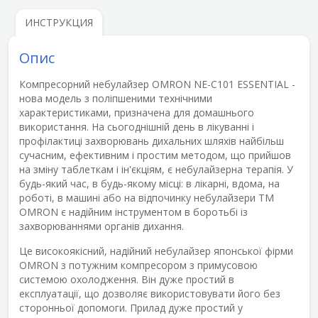
ИНСТРУКЦИЯ
Опис
Компресорний небулайзер
OMRON NE-C101 ESSENTIAL
-
нова модель з поліпшеними технічними
характеристиками, призначена для домашнього
використання. На сьогоднішній день в лікуванні і
профілактиці захворювань дихальних шляхів найбільш
сучасним, ефективним і простим методом, що прийшов
на зміну таблеткам і ін'єкціям, є небулайзерна терапія. У
будь-який час, в будь-якому місці: в лікарні, вдома, на
роботі, в машині або на відпочинку небулайзери ТМ
OMRON є надійним інструментом в боротьбі із
захворюваннями органів дихання.
Це високоякісний, надійний небулайзер японської фірми
OMRON з потужним компресором з примусовою
системою охолодження. Він дуже простий в
експлуатації, що дозволяє використовувати його без
сторонньої допомоги. Прилад дуже простий у