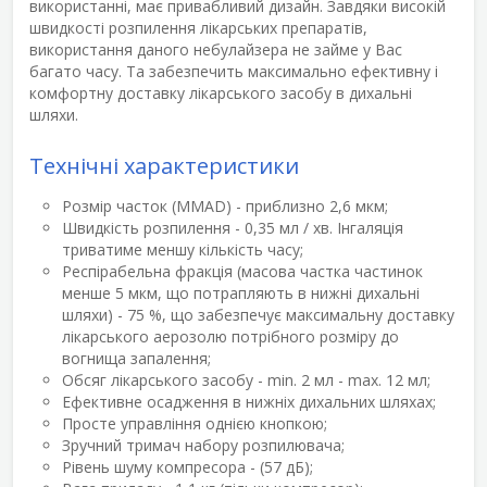
використанні, має привабливий дизайн. Завдяки високій
швидкості розпилення лікарських препаратів,
використання даного небулайзера не займе у Вас
багато часу. Та забезпечить максимально ефективну і
комфортну доставку лікарського засобу в дихальні
шляхи.
Технічні характеристики
Розмір часток (MMAD) - приблизно 2,6 мкм;
Швидкість розпилення - 0,35 мл / хв. Інгаляція
триватиме меншу кількість часу;
Респірабельна фракція (масова частка частинок
менше 5 мкм, що потрапляють в нижні дихальні
шляхи) - 75 %, що забезпечує максимальну доставку
лікарського аерозолю потрібного розміру до
вогнища запалення;
Обсяг лікарського засобу - min. 2 мл - max. 12 мл;
Ефективне осадження в нижніх дихальних шляхах;
Просте управління однією кнопкою;
Зручний тримач набору розпилювача;
Рівень шуму компресора - (57 дБ);