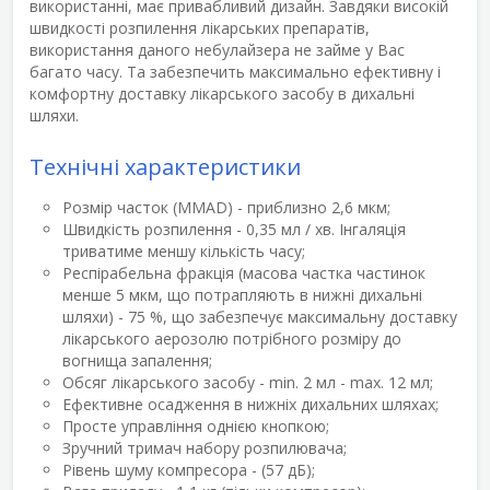
використанні, має привабливий дизайн. Завдяки високій
швидкості розпилення лікарських препаратів,
використання даного небулайзера не займе у Вас
багато часу. Та забезпечить максимально ефективну і
комфортну доставку лікарського засобу в дихальні
шляхи.
Технічні характеристики
Розмір часток (MMAD) - приблизно 2,6 мкм;
Швидкість розпилення - 0,35 мл / хв. Інгаляція
триватиме меншу кількість часу;
Респірабельна фракція (масова частка частинок
менше 5 мкм, що потрапляють в нижні дихальні
шляхи) - 75 %, що забезпечує максимальну доставку
лікарського аерозолю потрібного розміру до
вогнища запалення;
Обсяг лікарського засобу - min. 2 мл - max. 12 мл;
Ефективне осадження в нижніх дихальних шляхах;
Просте управління однією кнопкою;
Зручний тримач набору розпилювача;
Рівень шуму компресора - (57 дБ);