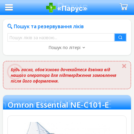
Пошук та резервування ліків
Пошук
ліків
Пошук по літері
за
назвою
Будь ласка, обов'язково дочекайтеся дзвінка від
нашого оператора для підтвердження замовлення
після його оформлення.
 Essential NE-C101-E
Omron Essential NE-C101-E