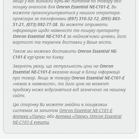
Якщо у вас виникли будь-які питання по товару або
пошуку аналогів для
Omron Essential NE-C101-E
, Ви
можете проконсультуватися у нашого оператора-
провізора за телефонами
(097) 310-32-12, (095) 803-
51-21, (073) 092-77-38
. Ви можете отримати
інформацію щодо наявності та пошуку препарату
Omron Essential NE-C101-E
за найнижчими цінами, його
вартості та термінів доставки у Ваше місто.
Також ми можемо доставити
Omron Essential NE-
C101-E
кур'єром по Києву.
Зверніть увагу, що актуальність ціни на
Omron
Essential NE-C101-E
вказана вище в блоці інформації
про товар. Якщо ж товару
Omron Essential NE-C101-E
«немає в наявності», то його ціна на момент
продажу може відрізнятися від зазначеної на нашому
сайті.
Цю сторінку Ви можете знайти в пошукових
системах за запитом
Omron Essential NE-C101-E
Аптека «Парус»
або
Аптека «Парус» Omron Essential
NE-C101-E купити
.