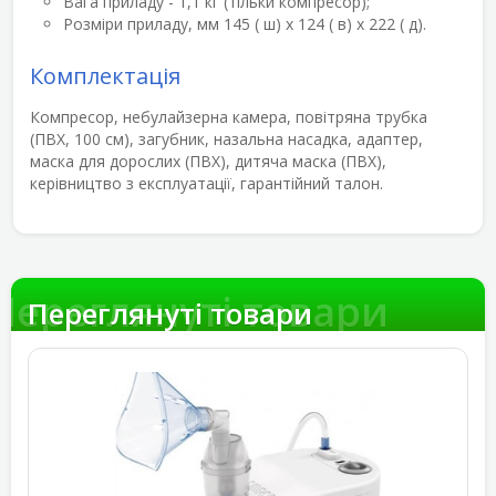
Вага приладу - 1,1 кг (тільки компресор);
Розміри приладу, мм 145 ( ш) х 124 ( в) х 222 ( д).
Комплектація
Компресор, небулайзерна камера, повітряна трубка
(ПВХ, 100 см), загубник, назальна насадка, адаптер,
маска для дорослих (ПВХ), дитяча маска (ПВХ),
керівництво з експлуатації, гарантійний талон.
Переглянуті товари
Переглянуті товари