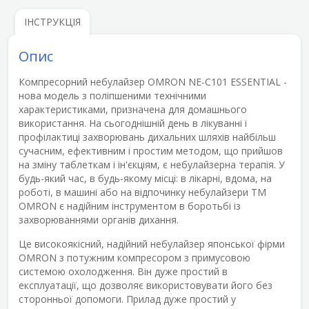
ІНСТРУКЦІЯ
Опис
Компресорний небулайзер
OMRON NE-C101 ESSENTIAL
-
нова модель з поліпшеними технічними
характеристиками, призначена для домашнього
використання. На сьогоднішній день в лікуванні і
профілактиці захворювань дихальних шляхів найбільш
сучасним, ефективним і простим методом, що прийшов
на зміну таблеткам і ін'єкціям, є небулайзерна терапія. У
будь-який час, в будь-якому місці: в лікарні, вдома, на
роботі, в машині або на відпочинку небулайзери ТМ
OMRON є надійним інструментом в боротьбі із
захворюваннями органів дихання.
Це високоякісний, надійний небулайзер японської фірми
OMRON з потужним компресором з примусовою
системою охолодження. Він дуже простий в
експлуатації, що дозволяє використовувати його без
сторонньої допомоги. Прилад дуже простий у