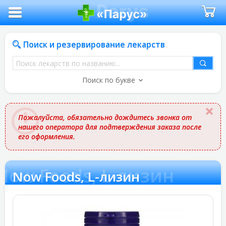
Поиск и резервирование лекарств
Поиск
лекарств
Поиск по букве
по
названию
Пожалуйста, обязательно дождитесь звонка от
нашего оператора для подтверждения заказа после
его оформления.
Now Foods, L-лизин
Now Foods, L-лизин