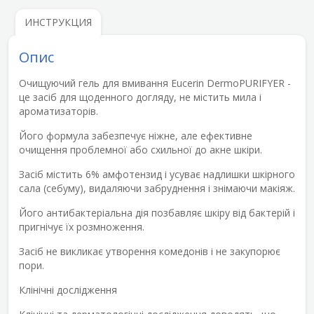
ИНСТРУКЦИЯ
Опис
Очищуючий гель для вмивання Eucerin DermoPURIFYER -
це засіб для щоденного догляду, не містить мила і
ароматизаторів.
Його формула забезпечує ніжне, але ефективне
очищення проблемної або схильної до акне шкіри.
Засіб містить 6% амфотензид і усуває надлишки шкірного
сала (себуму), видаляючи забруднення і знімаючи макіяж.
Його антибактеріальна дія позбавляє шкіру від бактерій і
пригнічує їх розмноження.
Засіб не викликає утворення комедонів і не закупорює
пори.
Клінічні дослідження