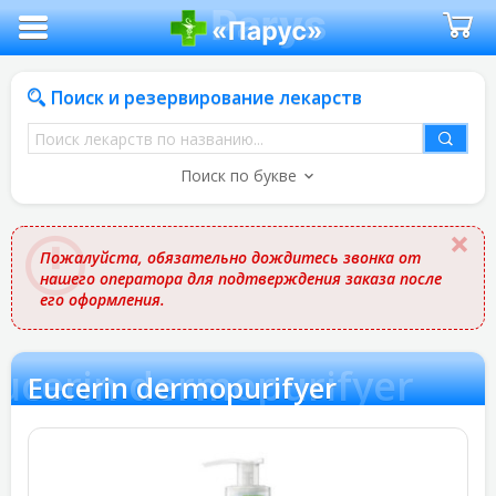
Поиск и резервирование лекарств
Поиск
лекарств
Поиск по букве
по
названию
Пожалуйста, обязательно дождитесь звонка от
нашего оператора для подтверждения заказа после
его оформления.
ucerin dermopurifyer
Eucerin dermopurifyer