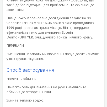
Клінічні та дерматологічні дослідження доводять, що
засіб добре підходить для проблемної та схильної до
акне шкіри.
Плацебо-контрольоване дослідження за участю 90
чоловіків і жінок у віці 16-46 років з акне проводилося
1999 році протягом трьох місяців. Він підтвердило
ефективність гелю для вмивання Eucerin
DermoPURIFYER, очищуючого тоніка і нічного крему.
ПЕРЕВАГИ
Зменшення незапальних висипань і папул досить значне
у всіх групах лікування.
Спосіб застосування
Намочіть обличчя.
Нанесіть гель для вмивання на руки і намилюйте
обличчя до утворення піни.
Змийте теплою водою.