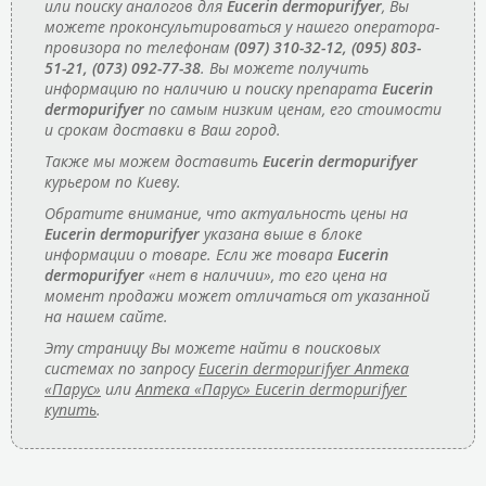
или поиску аналогов для
Eucerin dermopurifyer
, Вы
можете проконсультироваться у нашего оператора-
провизора по телефонам
(097) 310-32-12, (095) 803-
51-21, (073) 092-77-38
. Вы можете получить
информацию по наличию и поиску препарата
Eucerin
dermopurifyer
по самым низким ценам, его стоимости
и срокам доставки в Ваш город.
Также мы можем доставить
Eucerin dermopurifyer
курьером по Киеву.
Обратите внимание, что актуальность цены на
Eucerin dermopurifyer
указана выше в блоке
информации о товаре. Если же товара
Eucerin
dermopurifyer
«нет в наличии», то его цена на
момент продажи может отличаться от указанной
на нашем сайте.
Эту страницу Вы можете найти в поисковых
системах по запросу
Eucerin dermopurifyer Аптека
«Парус»
или
Аптека «Парус» Eucerin dermopurifyer
купить
.