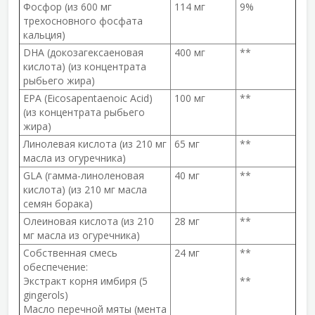
Фосфор (из 600 мг
114 мг
9%
трехосновного фосфата
кальция)
DHA (докозагексаеновая
400 мг
**
кислота) (из концентрата
рыбьего жира)
EPA (Eicosapentaenoic Acid)
100 мг
**
(из концентрата рыбьего
жира)
Линолевая кислота (из 210 мг
65 мг
**
масла из огуречника)
GLA (гамма-линоленовая
40 мг
**
кислота) (из 210 мг масла
семян борака)
Олеиновая кислота (из 210
28 мг
**
мг масла из огуречника)
Собственная смесь
24 мг
**
обеспечение:
Экстракт корня имбиря (5
**
gingerols)
Масло перечной мяты (мента