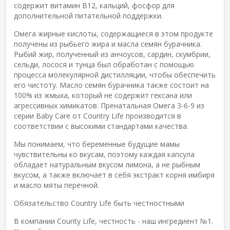
содержит витамин В12, кальций, фосфор для
дополнительной питательной поддержки.
Омега жирные кислоты, содержащиеся в этом продукте
получены из рыбьего жира и масла семян бурачника.
Рыбий жир, полученный из анчоусов, сардин, скумбрии,
сельди, лосося и тунца был обработан с помощью
процесса молекулярной дистилляции, чтобы обеспечить
его чистоту. Масло семян бурачника также состоит на
100% из жмыха, который не содержит гексана или
агрессивных химикатов. Пренатальная Омега 3-6-9 из
серии Baby Care от Country Life производится в
соответствии с высокими стандартами качества.
Мы понимаем, что беременные будущие мамы
чувствительны ко вкусам, поэтому каждая капсула
обладает натуральным вкусом лимона, а не рыбным
вкусом, а также включает в себя экстракт корня имбиря
и масло мяты перечной.
Обязательство Country Life быть честностными
В компании County Life, честность - наш ингредиент №1.