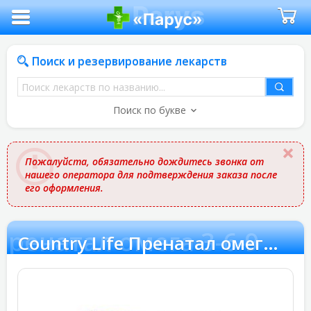
Поиск и резервирование лекарств
Поиск
лекарств
Поиск по букве
по
названию
Пожалуйста, обязательно дождитесь звонка от
нашего оператора для подтверждения заказа после
его оформления.
 Пренатал омега 3-6-9
Country Life Пренатал омега 3-6-9