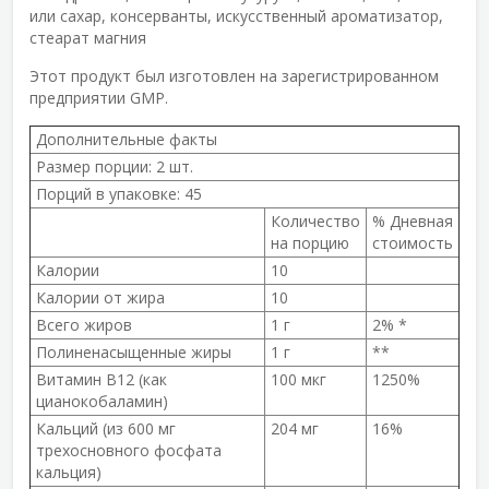
или сахар, консерванты, искусственный ароматизатор,
стеарат магния
Этот продукт был изготовлен на зарегистрированном
предприятии GMP.
Дополнительные факты
Размер порции:
2 шт.
Порций в упаковке:
45
Количество
% Дневная
на порцию
стоимость
Калории
10
Калории от жира
10
Всего жиров
1 г
2% *
Полиненасыщенные жиры
1 г
**
Витамин B12 (как
100 мкг
1250%
цианокобаламин)
Кальций (из 600 мг
204 мг
16%
трехосновного фосфата
кальция)