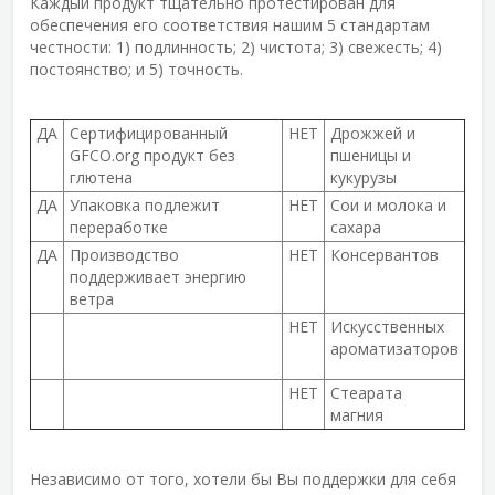
Каждый продукт тщательно протестирован для
обеспечения его соответствия нашим 5 стандартам
честности: 1) подлинность; 2) чистота; 3) свежесть; 4)
постоянство; и 5) точность.
ДА
Сертифицированный
НЕТ
Дрожжей и
GFCO.org продукт без
пшеницы и
глютена
кукурузы
ДА
Упаковка подлежит
НЕТ
Сои и молока и
переработке
сахара
ДА
Производство
НЕТ
Консервантов
поддерживает энергию
ветра
НЕТ
Искусственных
ароматизаторов
НЕТ
Стеарата
магния
Независимо от того, хотели бы Вы поддержки для себя