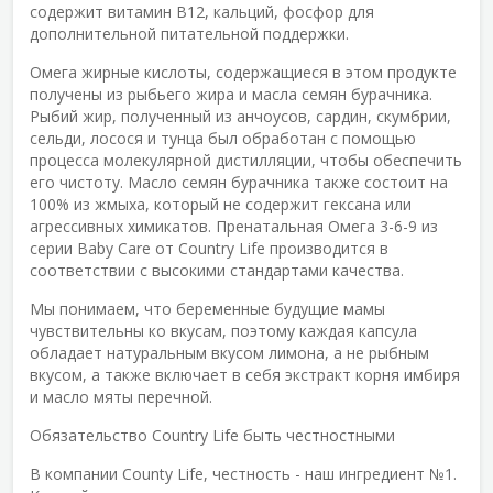
содержит витамин В12, кальций, фосфор для
дополнительной питательной поддержки.
Омега жирные кислоты, содержащиеся в этом продукте
получены из рыбьего жира и масла семян бурачника.
Рыбий жир, полученный из анчоусов, сардин, скумбрии,
сельди, лосося и тунца был обработан с помощью
процесса молекулярной дистилляции, чтобы обеспечить
его чистоту. Масло семян бурачника также состоит на
100% из жмыха, который не содержит гексана или
агрессивных химикатов. Пренатальная Омега 3-6-9 из
серии Baby Care от Country Life производится в
соответствии с высокими стандартами качества.
Мы понимаем, что беременные будущие мамы
чувствительны ко вкусам, поэтому каждая капсула
обладает натуральным вкусом лимона, а не рыбным
вкусом, а также включает в себя экстракт корня имбиря
и масло мяты перечной.
Обязательство Country Life быть честностными
В компании County Life, честность - наш ингредиент №1.