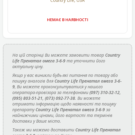
Country Life, USA
НЕМАЄ В НАЯВНОСТІ
На цій сторінці Ви можете замовити товар
Country
Life Пренатал омега 3-6-9
та уточнити його
актуальну ціну.
Якщо у вас виникли будь-які питання по товару або
пошуку аналогів для
Country Life Пренатал омега 3-6-
9
, Ви можете проконсультуватися у нашого
оператора-провізора за телефонами
(097) 310-32-12,
(095) 803-51-21, (073) 092-77-38
. Ви можете
отримати інформацію щодо наявності та пошуку
препарату
Country Life Пренатал омега 3-6-9
за
найнижчими цінами, його вартості та термінів
доставки у Ваше місто.
Також ми можемо доставити
Country Life Пренатал