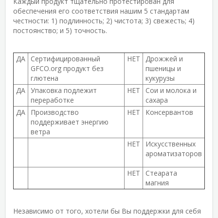
Каждый продукт тщательно протестирован для
обеспечения его соответствия нашим 5 стандартам
честности: 1) подлинность; 2) чистота; 3) свежесть; 4)
постоянство; и 5) точность.
ДА
Сертифицированный
НЕТ
Дрожжей и
GFCO.org продукт без
пшеницы и
глютена
кукурузы
ДА
Упаковка подлежит
НЕТ
Сои и молока и
переработке
сахара
ДА
Производство
НЕТ
Консервантов
поддерживает энергию
ветра
НЕТ
Искусственных
ароматизаторов
НЕТ
Стеарата
магния
Независимо от того, хотели бы Вы поддержки для себя