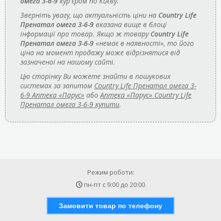
омега 3-6-9
кур'єром по Києву.
Зверніть увагу, що актуальність ціни на
Country Life
Пренатал омега 3-6-9
вказана вище в блоці
інформації про товар. Якщо ж товару
Country Life
Пренатал омега 3-6-9
«немає в наявності», то його
ціна на момент продажу може відрізнятися від
зазначеної на нашому сайті.
Цю сторінку Ви можете знайти в пошукових
системах за запитом
Country Life Пренатал омега 3-
6-9 Аптека «Парус»
або
Аптека «Парус» Country Life
Пренатал омега 3-6-9 купити
.
Режим роботи:
пн-пт с
9:00
до
20:00
Замовити товар по телефону