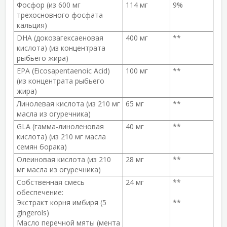
Фосфор (из 600 мг
114 мг
9%
трехосновного фосфата
кальция)
DHA (докозагексаеновая
400 мг
**
кислота) (из концентрата
рыбьего жира)
EPA (Eicosapentaenoic Acid)
100 мг
**
(из концентрата рыбьего
жира)
Линолевая кислота (из 210 мг
65 мг
**
масла из огуречника)
GLA (гамма-линоленовая
40 мг
**
кислота) (из 210 мг масла
семян борака)
Олеиновая кислота (из 210
28 мг
**
мг масла из огуречника)
Собственная смесь
24 мг
**
обеспечение:
Экстракт корня имбиря (5
**
gingerols)
Масло перечной мяты (мента