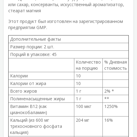
или сахар, консерванты, искусственный ароматизатор,
стеарат магния
Этот продукт был изготовлен на зарегистрированном
предприятии GMP.
Дополнительные факты
Размер порции:
2 шт.
Порций в упаковке:
45
Количество
% Дневная
на порцию
стоимость
Калории
10
Калории от жира
10
Всего жиров
1 г
2% *
Полиненасыщенные жиры
1 г
**
Витамин B12 (как
100 мкг
1250%
цианокобаламин)
Кальций (из 600 мг
204 мг
16%
трехосновного фосфата
кальция)