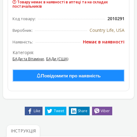
Товару немає в наявності в аптеці та на складах
постачальників
2010291
Код товару:
Country Life, USA
Виробник:
Немає в наявності
Наявність:
Категорія:
,
БАДи та Вітаміни
БАДи (США)
Повідомити про наявність
Like
Tweet
Share
Viber
ІНСТРУКЦІЯ