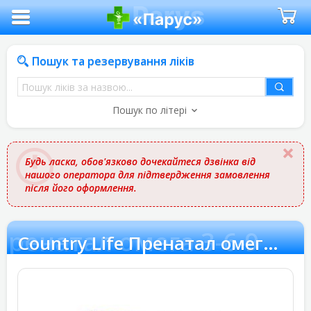
Пошук та резервування ліків
Пошук
ліків
Пошук по літері
за
назвою
Будь ласка, обов'язково дочекайтеся дзвінка від
нашого оператора для підтвердження замовлення
після його оформлення.
 Пренатал омега 3-6-9
Country Life Пренатал омега 3-6-9