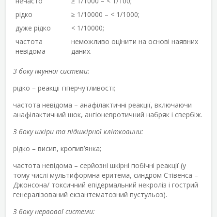
нечасто
≥ 1/1000 – < 1/100;
рідко
≥ 1/10000 – < 1/1000;
дуже рідко
< 1/10000;
частота
неможливо оцінити на основі наявних
невідома
даних.
З боку імунної системи:
рідко – реакції гіперчутливості;
частота невідома – анафілактичні реакції, включаючи
анафілактичний шок, ангіоневротичний набряк і свербіж.
З боку шкіри та підшкірної клітковини:
рідко – висип, кропив’янка;
частота невідома – серйозні шкірні побічні реакції (у
тому числі мультиформна еритема, синдром Стівенса –
Джонсона/ токсичний епідермальний некроліз і гострий
генералізований екзантематозний пустульоз).
З боку нервової системи: