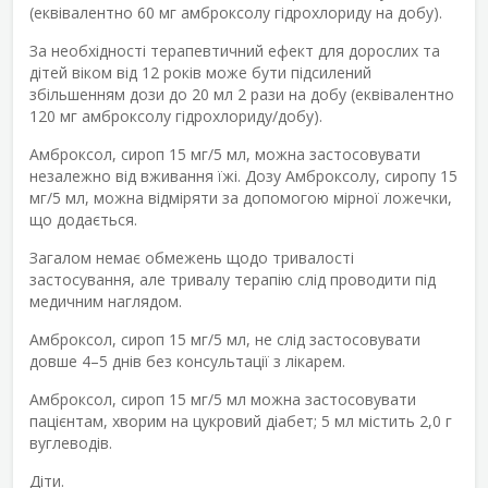
(еквівалентно 60 мг амброксолу гідрохлориду на добу).
За необхідності терапевтичний ефект для дорослих та
дітей віком від 12 років може бути підсилений
збільшенням дози до 20 мл 2 рази на добу (еквівалентно
120 мг амброксолу гідрохлориду/добу).
Амброксол, сироп 15 мг/5 мл, можна застосовувати
незалежно від вживання їжі. Дозу Амброксолу, сиропу 15
мг/5 мл, можна відміряти за допомогою мірної ложечки,
що додається.
Загалом немає обмежень щодо тривалості
застосування, але тривалу терапію слід проводити під
медичним наглядом.
Амброксол, сироп 15 мг/5 мл, не слід застосовувати
довше 4–5 днів без консультації з лікарем.
Амброксол, сироп 15 мг/5 мл можна застосовувати
пацієнтам, хворим на цукровий діабет; 5 мл містить 2,0 г
вуглеводів.
Діти.