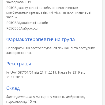
захворюваннях
R05C
Відхаркувальні засоби, за виключенням
комбінованих препаратів, які містять протикашльові
засоби
R05CB
Муколітичні засоби
R05CB06
Амброксол
Фармакотерапевтична група
Препарати, які застосовуються при кашлі та застудних
захворюваннях.
Реєстрація
№ UA/1587/01/01 від 21.11.2019. Наказ № 2319 від
21.11.2019
Склад
діюча речовина:
5 мл сиропу містить амброксолу
гідрохлориду 15 мг;