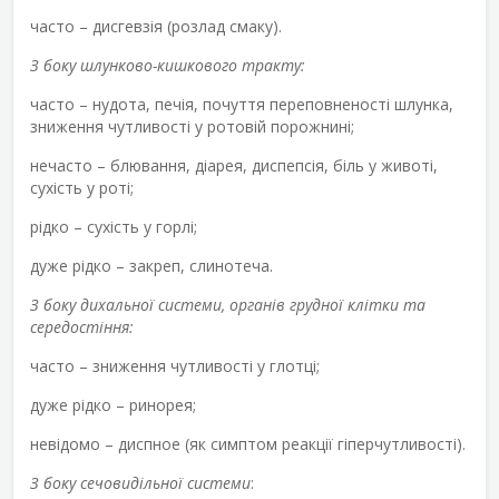
часто – дисгевзія (розлад смаку).
З боку шлунково-кишкового тракту:
часто – нудота, печія, почуття переповненості шлунка,
зниження чутливості у ротовій порожнині;
нечасто – блювання, діарея, диспепсія, біль у животі,
сухість у роті;
рідко – сухість у горлі;
дуже рідко – закреп, слинотеча.
З боку дихальної системи, органів грудної клітки та
середостіння:
часто – зниження чутливості у глотці;
дуже рідко – ринорея;
невідомо – диспное (як симптом реакції гіперчутливості).
З боку сечовидільної системи
: