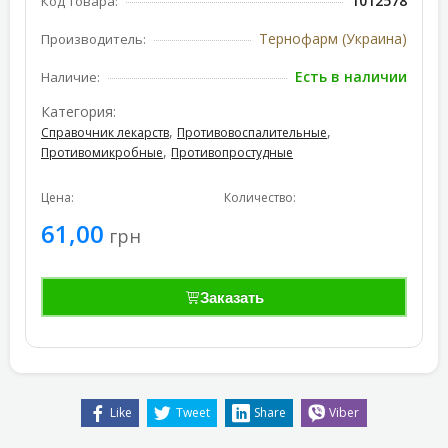
1012578
Код товара:
Тернофарм (Украина)
Производитель:
Есть в наличии
Наличие:
Категория:
,
,
Справочник лекарств
Противовоспалительные
,
Противомикробные
Противопростудные
Цена:
Количество:
61,00
грн
Заказать
Like
Tweet
Share
Viber