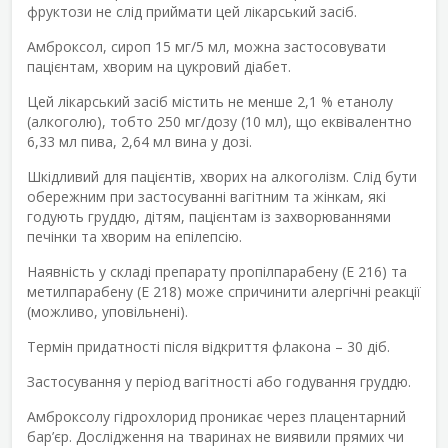
фруктози не слід приймати цей лікарський засіб.
Амброксол, сироп 15 мг/5 мл, можна застосовувати
пацієнтам, хворим на цукровий діабет.
Цей лікарський засіб містить не менше 2,1 % етанолу
(алкоголю), тобто 250 мг/дозу (10 мл), що еквівалентно
6,33 мл пива, 2,64 мл вина у дозі.
Шкідливий для пацієнтів, хворих на алкоголізм. Слід бути
обережним при застосуванні вагітним та жінкам, які
годують груддю, дітям, пацієнтам із захворюваннями
печінки та хворим на епілепсію.
Наявність у складі препарату пропілпарабену (Е 216) та
метилпарабену (Е 218) може спричинити алергічні реакції
(можливо, уповільнені).
Термін придатності після відкриття флакона – 30 діб.
Застосування у період вагітності або годування груддю.
Амброксолу гідрохлорид проникає через плацентарний
бар’єр. Дослідження на тваринах не виявили прямих чи