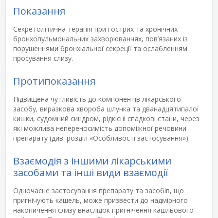
Показання
Секретолітична терапія при гострих та хронічних
бронхопульмональних захворюваннях, пов’язаних із
порушеннями бронхіальної секреції та ослабленням
просування слизу.
Протипоказання
Підвищена чутливість до компонентів лікарського
засобу, виразкова хвороба шлунка та дванадцятипалої
кишки, судомний синдром, рідкісні спадкові стани, через
які можлива непереносимість допоміжної речовини
препарату (див. розділ «Особливості застосування»).
Взаємодія з іншими лікарськими
засобами та інші види взаємодії
Одночасне застосування препарату та засобів, що
пригнічують кашель, може призвести до надмірного
накопичення слизу внаслідок пригнічення кашльового