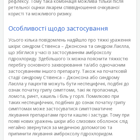
рефлексу. Тому така комбінація можлива тільки після
ретельної оцінки лікарем співвідношення очікуваної
користі та можливого ризику.
Особливості щодо застосування
Усього кілька повідомлень надійшло про тяжкі ураження
шкіри: синдром Стівенса – Джонсона та синдром Лаєлла,
що збіглися у часі із застосуванням амброксолу
гідрохлориду. Здебільшого їх можна пояснити тяжкістю
перебігу основного захворювання та/або одночасним
застосуванням іншого препарату. Також на початковій
стадії синдрому Стівенса – Джонсона або синдрому
Лаєлла у пацієнтів можуть бути неспецифічні, подібні до
ознак початку грипу симптоми, такі як пропасниця,
ломота, риніт, кашель і біль у горлі. Помилково при
таких неспецифічних, подібних до ознак початку грипу
симптомах може застосуватися симптоматичне
лікування препаратами проти кашлю і застуди. Тому при
появі нових уражень шкіри або слизових оболонок слід
негайно звернутися за медичною допомогою та
припинити лікування амброксолу гідрохлоридом.