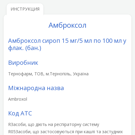
ИНСТРУКЦИЯ
Амброксол
Амброксол сироп 15 мг/5 мл по 100 мл у
флак. (бан.)
Виробник
Тернофарм, ТОВ, м.Тернопіль, Україна
Міжнародна назва
Ambroxol
Код АТС
R
Засоби, що діють на респіраторну систему
R05
Засоби, що застосовуються при кашлі та застудних