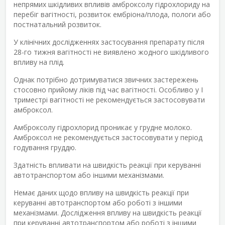
непрямих шкідливих впливів амброксолу гідрохлориду на
перебіг вагітності, розвиток ембріона/плода, пологи або
постнатальний розвиток.
У клінічних дослідженнях застосування препарату після
28-го тижня вагітності не виявлено жодного шкідливого
впливу на плід.
Однак потрібно дотримуватися звичних застережень
стосовно прийому ліків під час вагітності. Особливо у І
триместрі вагітності не рекомендується застосовувати
амброксол.
Амброксолу гідрохлорид проникає у грудне молоко.
Амброксол не рекомендується застосовувати у період
годування груддю.
Здатність впливати на швидкість реакції при керуванні
автотранспортом або іншими механізмами.
Немає даних щодо впливу на швидкість реакції при
керуванні автотранспортом або роботі з іншими
механізмами. Дослідження впливу на швидкість реакції
при керуванні автотранспортом або роботі з іншими