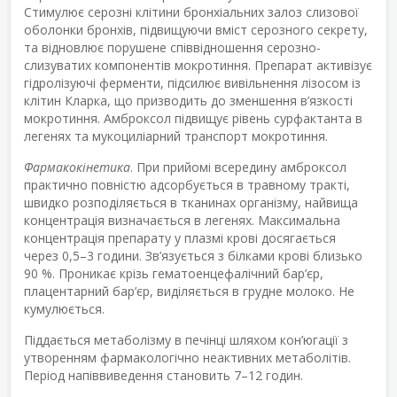
Стимулює серозні клітини бронхіальних залоз слизової
оболонки бронхів, підвищуючи вміст серозного секрету,
та відновлює порушене співвідношення серозно-
слизуватих компонентів мокротиння. Препарат активізує
гідролізуючі ферменти, підсилює вивільнення лізосом із
клітин Кларка, що призводить до зменшення в’язкості
мокротиння. Амброксол підвищує рівень сурфактанта в
легенях та мукоциліарний транспорт мокротиння.
Фармакокінетика
. При прийомі всередину амброксол
практично повністю адсорбується в травному тракті,
швидко розподіляється в тканинах організму, найвища
концентрація визначається в легенях. Максимальна
концентрація препарату у плазмі крові досягається
через 0,5–3 години. Зв’язується з білками крові близько
90 %. Проникає крізь гематоенцефалічний бар’єр,
плацентарний бар’єр, виділяється в грудне молоко. Не
кумулюється.
Піддається метаболізму в печінці шляхом кон’югації з
утворенням фармакологічно неактивних метаболітів.
Період напіввиведення становить 7–12 годин.