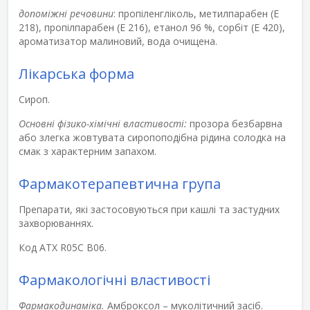
допоміжні речовини
: пропіленгліколь, метилпарабен (Е
218), пропілпарабен (Е 216), етанол 96 %, сорбіт (Е 420),
ароматизатор малиновий, вода очищена.
Лікарська форма
Сироп.
Основні фізико-хімічні властивості:
прозора безбарвна
або злегка жовтувата сиропоподібна рідина солодка на
смак з характерним запахом.
Фармакотерапевтична група
Препарати, які застосовуються при кашлі та застудних
захворюваннях.
Код АТХ R05C B06.
Фармакологічні властивості
Фармакодинаміка.
Амброксол – муколітичний засіб.