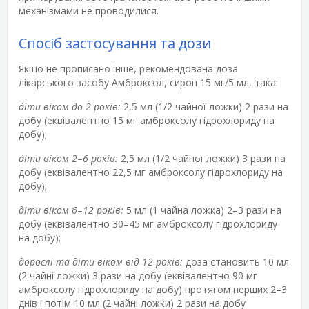
механізмами не проводилися.
Спосіб застосування та дози
Якщо не прописано інше, рекомендована доза
лікарського засобу Амброксол, сироп 15 мг/5 мл, така:
діти віком до 2 років:
2,5 мл (1/2 чайної ложки) 2 рази на
добу (еквівалентно 15 мг амброксолу гідрохлориду на
добу);
діти віком 2
–
6 років:
2,5 мл (1/2 чайної ложки) 3 рази на
добу (еквівалентно 22,5 мг амброксолу гідрохлориду на
добу);
діти віком 6
–
12 років:
5 мл (1 чайна ложка) 2–3 рази на
добу (еквівалентно 30–45 мг амброксолу гідрохлориду
на добу);
дорослі та діти віком від 12 років:
доза становить 10 мл
(2 чайні ложки) 3 рази на добу (еквівалентно 90 мг
амброксолу гідрохлориду на добу) протягом перших 2–3
днів і потім 10 мл (2 чайні ложки) 2 рази на добу