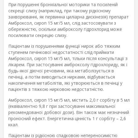
При порушенні бронхіальної моторики та посиленій
секреції слизу (наприклад, при такому рідкісному
захворюванні, як первинна циліарна дискінезія) препарат
Амброксол, сироп 15 мг/5 мл, слід застосовувати з
обережністю, оскільки амброксолу гідрохлорид може
посилювати секрецію слизу.
Пацієнтам із порушеннями функції нирок або тяжким
ступенем печінкової недостатності слід приймати
Амброксол, сироп 15 мг/5 мл, тільки після консультації з
лікарем. При застосуванні амброксолу гідрохлориду, як і
будь-якої діючої речовини, яка метаболізується в
печінці, а потім виводиться нирками, відбувається
накопичення метаболітів, які утворюються в печінці у
пацієнтів з тяжкою нирковою недостатністю.
Амброксол, сироп 15 мг/5 мл, містить 2,0 г сорбіту в 5 мл
(еквівалентно 9,8 г при застосуванні максимальної
рекомендованої добової дози). Він також має незначний
проносний ефект. Енергетична цінність 1 г сорбіту – 2,6
ккал.
Пацієнтам із рідкісною спадковою непереносимістю