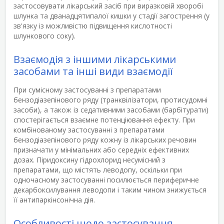
застосовувати лікарський засіб при виразковій хворобі
шлунка та дванадцятипалої кишки у стадії загострення (у
зв'язку із можливістю підвищення кислотності
шлункового соку).
Взаємодія з іншими лікарськими
засобами та інші види взаємодії
При сумісному застосуванні з препаратами
бензодіазепінового ряду (транквілізатори, протисудомні
засоби), а також із седативними засобами (барбітурати)
спостерігається взаємне потенціювання ефекту. При
комбінованому застосуванні з препаратами
бензодіазепінового ряду кожну із лікарських речовин
призначати у мінімальних або середніх ефективних
дозах. Піридоксину гідрохлорид несумісний з
препаратами, що містять леводопу, оскільки при
одночасному застосуванні посилюється периферичне
декарбоксилування леводопи і таким чином знижується
її антипаркінсонічна дія.
Особливості щодо застосування