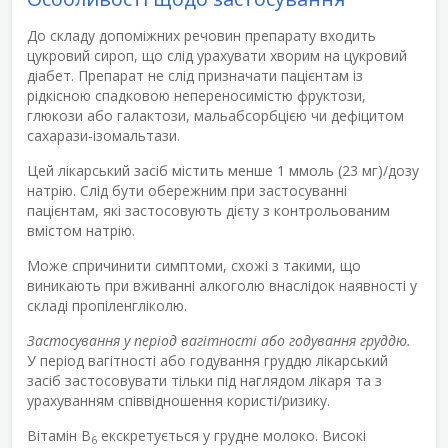
До складу допоміжних речовин препарату входить
цукровий сироп, що слід урахувати хворим на цукровий
діабет. Препарат не слід призначати пацієнтам із
рідкісною спадковою непереносимістю фруктози,
глюкози або галактози, мальабсорбцією чи дефіцитом
сахарази-ізомальтази.
Цей лікарський засіб містить менше 1 ммоль (23 мг)/дозу
натрію. Слід бути обережним при застосуванні
пацієнтам, які застосовують дієту з контрольованим
вмістом натрію.
Може спричинити симптоми, схожі з такими, що
виникають при вживанні алкоголю внаслідок наявності у
складі пропіленгліколю.
Застосування у період вагітності або годування груддю.
У період вагітності або годування груддю лікарський
засіб застосовувати тільки під наглядом лікаря та з
урахуванням співвідношення користі/ризику.
Вітамін В
екскретується у грудне молоко. Високі
6