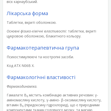
віск карнаубський.
Лікарська форма
Таблетки, вкриті оболонкою.
Основні фізико-хімічні властивості:
таблетки, вкриті
цукровою оболонкою, блакитного кольору.
Фармакотерапевтична група
Психостимулюючі та ноотропні засоби.
Код АТХ N06B X.
Фармакологічні властивості
Фармакодинаміка.
Гамалате В
містить комбінацію активних речовин: γ-
6
аміномасляну кислоту, γ-аміно- β-оксимасляну кислоту,
вітамін В
(піридоксину гідрохлорид), що є природними
6
компонентами тканин головного мозку, та магнію