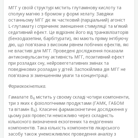
МГГ у своїй структурі містить глутамінову кислоту та
сполуку магнію з бромом у формі хелату. Завдяки
останньому МГГ діє як частковий (парціальний) агоніст
L-глутамату і спричиняє зменшення стимуляції та м'який
седативний ефект. Це відрізняє його від транквілізаторів
(бензодіазепіни, барбітурати), які мають пряму інгібуючу
дію, що пов'язана з високим рівнем побічних ефектів, які
не властиві для МГГ. Проведені дослідження показали
антиконвульсантну активність МГГ, позитивний ефект
при розладах сну, нейровегетативних змінах та
поведінкових розладах у дітей. Заспокійлива дія МГГ не
пов'язана зі зменшенням уваги та концентрації.
Фармакокінетика.
Гамалате В
містить у своєму складі чотири компоненти,
6
три з яких є фізіологічними продуктами (ГАМК, ГАБОМ
та вітамін В
). Класичні фармакокінетичні дослідження у
6
цьому разі провести неможливо через складність
кількісного визначення екзогенних та ендогенних
компонентів. Така кількість компонентів лікарського
засобу також унеможливлює проведення аналізу з