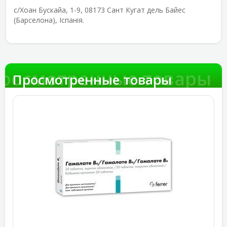
с/Хоан Бускайа, 1-9, 08173 Сант Кугат дель Байес
(Барселона), Іспанія.
росмотренные товары
Просмотренные товары