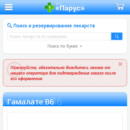
Поиск и резервирование лекарств
Поиск
лекарств
Поиск по букве
по
названию
Пожалуйста, обязательно дождитесь звонка от
нашего оператора для подтверждения заказа после
его оформления.
Гамалате В6
Гамалате В6