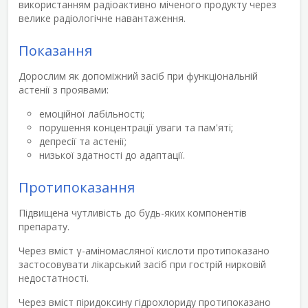
використанням радіоактивно міченого продукту через
велике радіологічне навантаження.
Показання
Дорослим як допоміжний засіб при функціональній
астенії з проявами:
емоційної лабільності;
порушення концентрації уваги та пам'яті;
депресії та астенії;
низької здатності до адаптації.
Протипоказання
Підвищена чутливість до будь-яких компонентів
препарату.
Через вміст γ-аміномасляної кислоти протипоказано
застосовувати лікарський засіб при гострій нирковій
недостатності.
Через вміст піридоксину гідрохлориду протипоказано