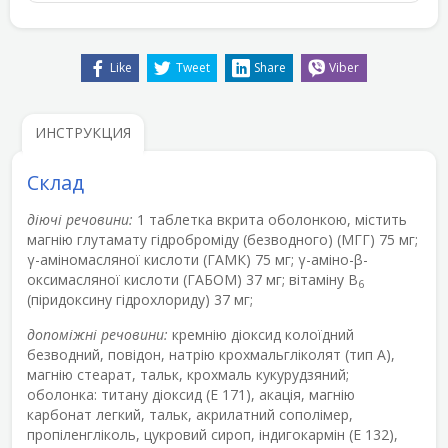
Like
Tweet
Share
Viber
ИНСТРУКЦИЯ
Склад
діючі речовини:
1 таблетка вкрита оболонкою, містить
магнію глутамату гідроброміду (безводного) (МГГ) 75 мг;
γ-аміномасляної кислоти (ГАМК) 75 мг; γ-аміно-β-
оксимасляної кислоти (ГАБОМ) 37 мг; вітаміну В
6
(піридоксину гідрохлориду) 37 мг;
допоміжні речовини:
кремнію діоксид колоїдний
безводний, повідон, натрію крохмальгліколят (тип А),
магнію стеарат, тальк, крохмаль кукурудзяний;
оболонка: титану діоксид (Е 171), акація, магнію
карбонат легкий, тальк, акрилатний сополімер,
пропіленгліколь, цукровий сироп, індигокармін (Е 132),