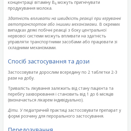
концентрації вітаміну В
можуть пригнічувати
6
продукування молока.
Здатність впливати на швидкість реакції при керуванні
автотранспортом або іншими механізмами.
В окремих
випадках деякі побічні реакції з боку центральної
нервової системи можуть впливати на здатність
управляти транспортними засобами або працювати зі
складними механізмами.
Спосіб застосування та дози
Застосовувати дорослим всередину по 2 таблетки 2-3
рази на добу.
Тривалість лікування залежить від стану пацієнта та
перебігу захворювання і становить від 1 до 6 місяців
(визначається лікарем індивідуально).
Діти.
У педіатричній практиці застосовувати препарат у
формі розчину для перорального застосування.
Передозування