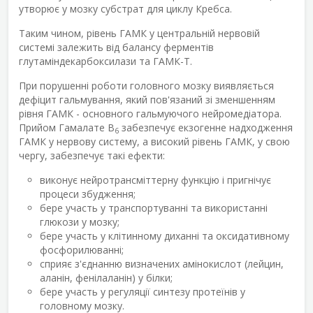
утворює у мозку субстрат для циклу Кребса.
Таким чином, рівень ГАМК у центральній нервовій
системі залежить від балансу ферментів
глутаміндекарбоксилази та ГАМК-Т.
При порушенні роботи головного мозку виявляється
дефіцит гальмування, який пов'язаний зі зменшенням
рівня ГАМК - основного гальмуючого нейромедіатора.
Прийом Гамалате В
забезпечує екзогенне надходження
6
ГАМК у нервову систему, а високий рівень ГАМК, у свою
чергу, забезпечує такі ефекти:
виконує нейротрансміттерну функцію і пригнічує
процеси збудження;
бере участь у транспортуванні та використанні
глюкози у мозку;
бере участь у клітинному диханні та оксидативному
фосфорилюванні;
сприяє з'єднанню визначених амінокислот (лейцин,
аланін, фенілаланін) у білки;
бере участь у регуляції синтезу протеїнів у
головному мозку.