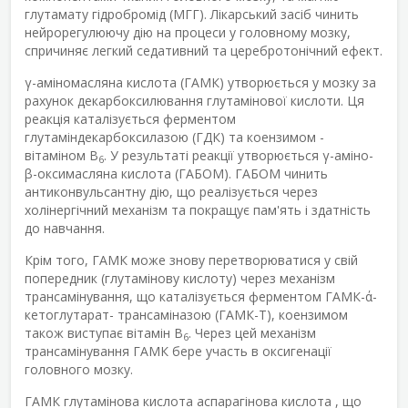
глутамату гідробромід (МГГ). Лікарський засіб чинить
нейрорегулюючу дію на процеси у головному мозку,
спричиняє легкий седативний та церебротонічний ефект.
γ-аміномасляна кислота (ГАМК) утворюється у мозку за
рахунок декарбоксилювання глутамінової кислоти. Ця
реакція каталізується ферментом
глутаміндекарбоксилазою (ГДК) та коензимом -
вітаміном В
. У результаті реакції утворюється γ-аміно-
6
β-оксимасляна кислота (ГАБОМ). ГАБОМ чинить
антиконвульсантну дію, що реалізується через
холінергічний механізм та покращує пам'ять і здатність
до навчання.
Крім того, ГАМК може знову перетворюватися у свій
попередник (глутамінову кислоту) через механізм
трансамінування, що каталізується ферментом ГАМК-ά-
кетоглутарат- трансаміназою (ГАМК-Т), коензимом
також виступає вітамін В
. Через цей механізм
6
трансамінування ГАМК бере участь в оксигенації
головного мозку.
ГАМК глутамінова кислота аспарагінова кислота , що