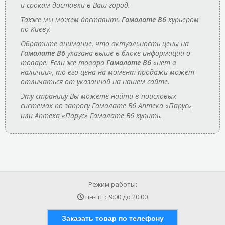
и срокам доставки в Ваш город.
Также мы можем доставить
Гамалате В6
курьером
по Киеву.
Обратите внимание, что актуальность цены на
Гамалате В6
указана выше в блоке информации о
товаре. Если же товара
Гамалате В6
«нет в
наличии», то его цена на момент продажи может
отличаться от указанной на нашем сайте.
Эту страницу Вы можете найти в поисковых
системах по запросу
Гамалате В6 Аптека «Парус»
или
Аптека «Парус» Гамалате В6 купить
.
Режим работы:
пн-пт с
9:00
до
20:00
Заказать товар по телефону