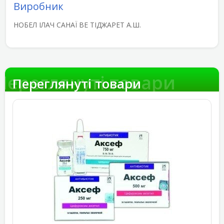
Виробник
НОБЕЛ ІЛАЧ САНАЇ ВЕ ТІДЖАРЕТ А.Ш.
Переглянуті товари
Переглянуті товари