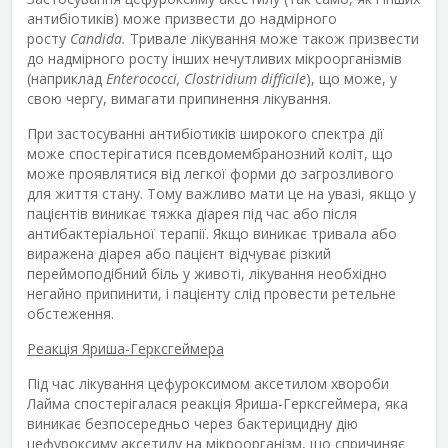
антибіотиків) може призвести до надмірного
росту
Candida.
Тривале лікування може також призвести
до надмірного росту інших нечутливих мікроорганізмів
(наприклад
Enterococci, Clostridium difficile
), що може, у
свою чергу, вимагати припинення лікування.
При застосуванні антибіотиків широкого спектра дії
може спостерігатися псевдомембранозний коліт, що
може проявлятися від легкої форми до загрозливого
для життя стану. Тому важливо мати це на увазі, якщо у
пацієнтів виникає тяжка діарея під час або після
антибактеріальної терапії. Якщо виникає тривала або
виражена діарея або пацієнт відчуває різкий
переймоподібний біль у животі, лікування необхідно
негайно припинити, і пацієнту слід провести ретельне
обстеження.
Реакція Яриша-Герксгеймера
Під час лікування цефуроксимом аксетилом хвороби
Лайма спостерігалася реакція Яриша-Герксгеймера, яка
виникає безпосередньо через бактерицидну дію
цефуроксиму аксетилу на мікроорганізм, що спричиняє