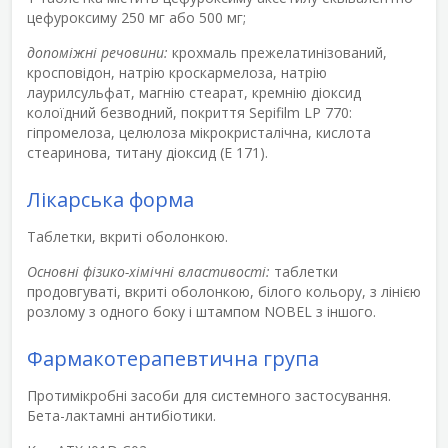
цефуроксиму 250 мг або 500 мг;
допоміжні речовини:
крохмаль прежелатинізований,
кросповідон, натрію кроскармелоза, натрію
лаурилсульфат, магнію стеарат, кремнію діоксид
колоїдний безводний, покриття Sepifilm LP 770:
гіпромелоза, целюлоза мікрокристалічна, кислота
стеаринова, титану діоксид (Е 171).
Лікарська форма
Таблетки, вкриті оболонкою.
Основні фізико-хімічні властивості:
таблетки
продовгуваті, вкриті оболонкою, білого кольору, з лінією
розлому з одного боку і штампом NOBEL з іншого.
Фармакотерапевтична група
Протимікробні засоби для системного застосування.
Бета-лактамні антибіотики.