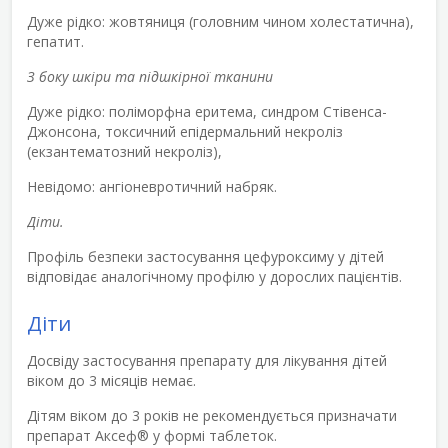
Дуже рідко: жовтяниця (головним чином холестатична),
гепатит.
З боку шкіри та підшкірної тканини
Дуже рідко: поліморфна еритема, синдром Стівенса-
Джонсона, токсичний епідермальний некроліз
(екзантематозний некроліз),
Невідомо: ангіоневротичний набряк.
Діти.
Профіль безпеки застосування цефуроксиму у дітей
відповідає аналогічному профілю у дорослих пацієнтів.
Діти
Досвіду застосування препарату для лікування дітей
віком до 3 місяців немає.
Дітям віком до 3 років не рекомендується призначати
препарат Аксеф
®
у формі таблеток.