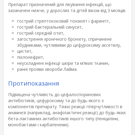
Препарат призначений для лікування інфекцій, що
зазаначені нижче, у дорослих та дітей віком від 3 місяців.
гострий стрептококовий тонзиліт і фарингіт,
гострий бактеріальний синусит,
гострий середній отит,
загострення хронічного бронхіту, спричинене
збудниками, чутливими до цефуроксиму аксетилу,
цистит,
пієлонефрит,
неускладнені інфекції шкіри та м’яких тканин,
ранні прояви хвороби Лайма.
Протипоказання
Підвищена чутливість до цефалоспоринових
антибіотиків, цефуроксиму та до будь-якого з
компонентів препарату. Тяжкі реакції гіперчутливості в
анамнезі (наприклад, анафілактичні реакції) до будь-яких
бета-лактамних антибіотиків іншого типу (пеніциліни,
монобактами і карбапенеми).