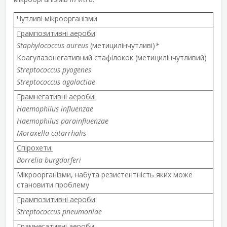
Чутливі мікроорганізми
Грампозитивні аероби
:
Staphylococcus aureus
(метицилінчутливі)
*
Коагулазонегативний стафілокок (метицилінчутливий)
Streptococcus pyogenes
Streptococcus agalactiae
Грамнегативні аероби:
Haemophilus influenzae
Haemophilus parainfluenzae
Moraxella catarrhalis
Спірохети:
Borrelia burgdorferi
Мікроорганізми, набута резистентність яких може
становити проблему
Грампозитивні аероби
:
Streptococcus pneumoniae
Грамнегативні аероби
: