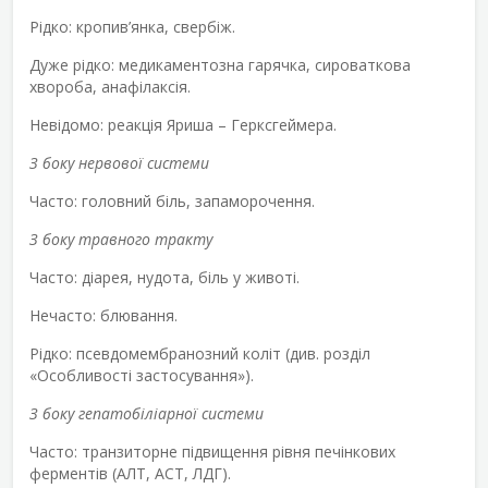
Рідко: кропив’янка, свербіж.
Дуже рідко: медикаментозна гарячка, сироваткова
хвороба, анафілаксія.
Невідомо: реакція Яриша – Герксгеймера.
З боку нервової системи
Часто: головний біль, запаморочення.
З боку травного тракту
Часто: діарея, нудота, біль у животі.
Нечасто: блювання.
Рідко: псевдомембранозний коліт (див. розділ
«Особливості застосування»).
З боку гепатобіліарної системи
Часто: транзиторне підвищення рівня печінкових
ферментів (АЛТ, АСТ, ЛДГ).