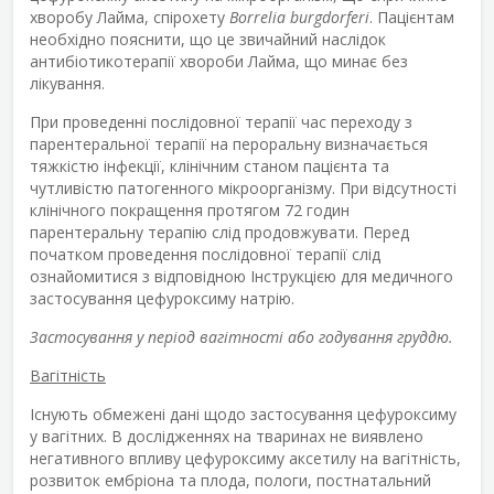
хворобу Лайма, спірохету
Borrelia burgdorferi
. Пацієнтам
необхідно пояснити, що це звичайний наслідок
антибіотикотерапії хвороби Лайма, що минає без
лікування.
При проведенні послідовної терапії час переходу з
парентеральної терапії на пероральну визначається
тяжкістю інфекції, клінічним станом пацієнта та
чутливістю патогенного мікроорганізму. При відсутності
клінічного покращення протягом 72 годин
парентеральну терапію слід продовжувати. Перед
початком проведення послідовної терапії слід
ознайомитися з відповідною Інструкцією для медичного
застосування цефуроксиму натрію.
Застосування у період вагітності або годування груддю.
Вагітність
Існують обмежені дані щодо застосування цефуроксиму
у вагітних. В дослідженнях на тваринах не виявлено
негативного впливу цефуроксиму аксетилу на вагітність,
розвиток ембріона та плода, пологи, постнатальний