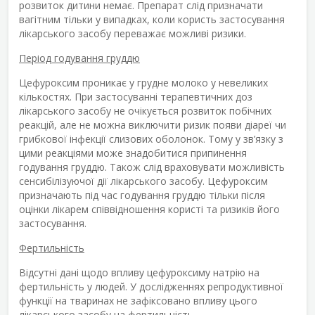
розвиток дитини немає. Препарат слід призначати
вагітним тільки у випадках, коли користь застосування
лікарського засобу переважає можливі ризики.
Період годування груддю
Цефуроксим проникає у грудне молоко у невеликих
кількостях. При застосуванні терапевтичних доз
лікарського засобу не очікується розвиток побічних
реакцій, але не можна виключити ризик появи діареї чи
грибкової інфекції слизових оболонок. Тому у зв’язку з
цими реакціями може знадобитися припинення
годування груддю. Також слід враховувати можливість
сенсибілізуючої дії лікарського засобу. Цефуроксим
призначають під час годування груддю тільки після
оцінки лікарем співвідношення користі та ризиків його
застосування.
Фертильність
Відсутні дані щодо впливу цефуроксиму натрію на
фертильність у людей. У дослідженнях репродуктивної
функції на тваринах не зафіксовано впливу цього
лікарського засобу на фертильність.