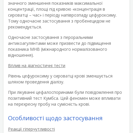
значного зменшення показників максимальної
концентрації, площі під кривою «концентрація в
сироватці – час» і періоду напіврозпаду цефуроксиму.
Тому одночасне застосування з пробенецидом не
рекомендується.
Одночасне застосування з пероральними
антикоагулянтами може призвести до підвищення
показника МНВ (міжнародного нормалізованого
відношення).
Вплив на діагностичні тести
Рівень цефуроксиму у сироватці крові зменшується
шляхом проведення діалізу.
При лікуванні цефалоспоринами були повідомлення про
позитивний тест Кумбса. Цей феномен може впливати
на перехресну пробу на сумісність крові.
Особливості щодо застосування
Реакції гіперчутливості