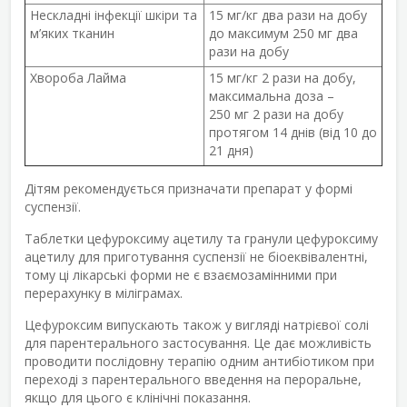
Нескладні інфекції шкіри та
15 мг/кг два рази на добу
м’яких тканин
до максимум 250 мг два
рази на добу
Хвороба Лайма
15 мг/кг 2 рази на добу,
максимальна доза –
250 мг 2 рази на добу
протягом 14 днів (від 10 до
21 дня)
Дітям рекомендується призначати препарат у формі
суспензії.
Таблетки цефуроксиму ацетилу та гранули цефуроксиму
ацетилу для приготування суспензії не біоеквівалентні,
тому ці лікарські форми не є взаємозамінними при
перерахунку в міліграмах.
Цефуроксим випускають також у вигляді натрієвої солі
для парентерального застосування. Це дає можливість
проводити послідовну терапію одним антибіотиком при
переході з парентерального введення на пероральне,
якщо для цього є клінічні показання.