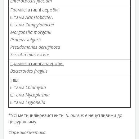
Enterococcus faecium
Грамнегативні аероби
:
штами
Acinetobacter
.
штами
Campylobacter
Morganella morganii
Proteus vulgaris
Pseudomonas aeruginosa
Serratia marcescens
Грамнегативні анаероби:
Bacteroides fragilis
Інші:
штами
Chlamydia
штами
Mycoplasma
штами
Legionella
*Усі метицилінрезистентні
S. aureus
є нечутливими до
цефуроксиму.
Фармакокінетика.