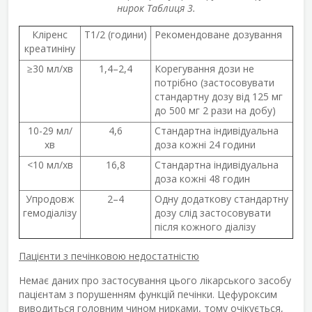
нирок Таблиця 3.
Кліренс
T
1/2
(години)
Рекомендоване дозування
креатиніну
≥30 мл/хв
1,4–2,4
Корегування дози не
потрібно (застосовувати
стандартну дозу від 125 мг
до 500 мг 2 рази на добу)
10-29 мл/
4,6
Стандартна індивідуальна
хв
доза кожні 24 години
<10 мл/хв
16,8
Стандартна індивідуальна
доза кожні 48 годин
Упродовж
2–4
Одну додаткову стандартну
гемодіалізу
дозу слід застосовувати
після кожного діалізу
Пацієнти з печінковою недостатністю
Немає даних про застосування цього лікарського засобу
пацієнтам з порушенням функцій печінки. Цефуроксим
виводиться головним чином нирками, тому очікується,