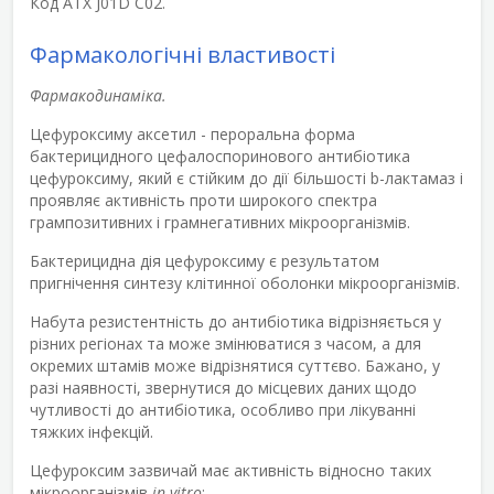
Код АТХ J01D С02.
Фармакологічні властивості
Фармакодинаміка.
Цефуроксиму аксетил - пероральна форма
бактерицидного цефалоспоринового антибіотика
цефуроксиму, який є стійким до дії більшості b-лактамаз і
проявляє активність проти широкого спектра
грампозитивних і грамнегативних мікроорганізмів.
Бактерицидна дія цефуроксиму є результатом
пригнічення синтезу клітинної оболонки мікроорганізмів.
Набута резистентність до антибіотика відрізняється у
різних регіонах та може змінюватися з часом, а для
окремих штамів може відрізнятися суттєво. Бажано, у
разі наявності, звернутися до місцевих даних щодо
чутливості до антибіотика, особливо при лікуванні
тяжких інфекцій.
Цефуроксим зазвичай має активність відносно таких
мікроорганізмів
in vitro
: