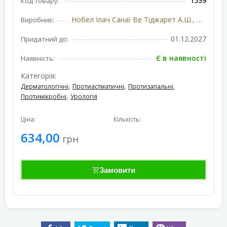
1539
Код товару:
Нобел Ілач Санаї Ве Тіджарет А.Ш., Туреччина
Виробник:
01.12.2027
Придатний до:
Є в наявності
Наявність:
Категорія:
,
,
,
Дерматологічні
Протиастматичні
Протизапальні
,
Протимікробні
Урологія
Ціна:
Кількість:
634,00
грн
Замовити