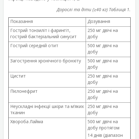
Дорослі та діти (≥40 кг) Таблиця 1.
Показання
Дозування
Гострий тонзиліт і фарингіт,
250 мг двічі на
гострий бактеріальний синусит
добу
Гострий середній отит
500 мг двічі на
добу
Загострення хронічного бронхіту
500 мг двічі на
добу
Цистит
250 мг двічі на
добу
Пієлонефрит
250 мг двічі на
добу
Неускладні інфекції шкіри та м’яких
250 мг двічі на
тканин
добу
Хвороба Лайма
500 мг двічі на
добу протягом
14 днів (діапазон