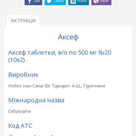
Like
Tweet
Share
Viber
ІНСТРУКЦІЯ
Аксеф
Аксеф таблетки, в/о по 500 мг №20
(10х2)
Виробник
Нобел Ілач Санаї Ве Тіджарет А.Ш., Туреччина
Міжнародна назва
Cefuroxime
Код АТС