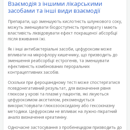
Взаємодія з іншими лікарськими
засобами та інші види взаємодії
Препарати, що зменшують кислотність шлункового соку,
можуть зменшувати біодоступність препарату і мають
властивість ліквідовувати ефект покращеної абсорбції
після вживання їжі.
Як і інші антибактеріальні засоби, цефуроксим може
впливати на мікрофлору кишечнику, що призводить до
зменшення реабсорбції естрогенів, та зменшувати
ефективність комбінованих пероральних
контрацептивних засобів.
Оскільки при фероціанідному тесті може спостерігатися
псевдонегативний результат, для визначення рівня
глюкози у крові та плазмі у пацієнтів, які лікуються
цефуроксимом аксетилом, рекомендується
використовувати глюкозооксидазну або гексокіназну
методики. Цефуроксим не впливає на лужно-пікратний
аналіз визначення креатиніну.
Одночасне застосування з пробенецидом призводить до