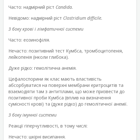
Часто: надмірний ріст
Candida.
Невідомо: надмірний ріст
Clostridium difficile.
З боку крові і лімфатичної системи
Часто: еозинофілія.
Нечасто: позитивний тест Кумбса, тромбоцитопенія,
лейкопенія (інколи глибока).
Дуже рідко: гемолітична анемія.
Цефалоспорини як клас мають властивість
абсорбуватися на поверхні мембрани еритроцитів та
взаємодіяти там з антитілами, що може призвести до
позитивної проби Кумбса (вплив на визначення
сумісності крові) та (дуже рідко) до гемолітичної анемії.
З боку імунної системи
Реакції гіперчутливості, в тому числі:
Нечасто: шкірні висипання.