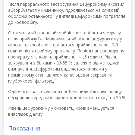
Після перорального застосування цефуроксиму аксетил
абсорбується у кишечнику, гідролізується на слизовій
оболонці останнього і у вигляді цефуроксиму потрапляє
до кровообігу.
Оптимальний рівень абсорбції спостерігається одразу
після прийому їжі. Максимальний рівень цефуроксиму у
сироватці крові спостерігається приблизно через 2-3
години після прийому препарату. Період напіввиведення
препарату становить приблизно 1-1,5 години. Рівень
зв’язування з білками - 33-55 % залежно від методики
визначення. Цефуроксим виділяється нирками у
незміненому стані шляхом канальцевої секреції та
клубочкової фільтрації.
Одночасне застосування пробенециду збільшує площу
під кривою середньої сироваткової концентрації на 50 %.
Рівень цефуроксиму у сироватці крові зменшується
внаслідок діалізу.
Показання