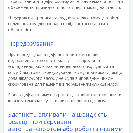
тератогенної дії цефуроксиму аксетилу немає, але слід з
обережністю призначати його у перші місяці вагітності.
Цефуроксим проникає у грудне молоко, тому у період
годування груддю препарат слід застосовувати з
обережністю.
Передозування
При передозуванні цефалоспоринів можливі
подразнення головного мозку та неврологічні
ускладнення, включаючи енцефалопатію, судоми та
кому. Симптоми передозування можуть виникати, якщо
доза лікарського засобу не була відповідним чином
скоригована для пацієнтів з порушенням функції нирок.
Рівень цефуроксиму в сироватці крові можна зменшити
шляхом гемодіалізу та перитонеального діалізу.
Здатність впливати на швидкість
реакції при керуванні
автотранспортом або роботі з іншими