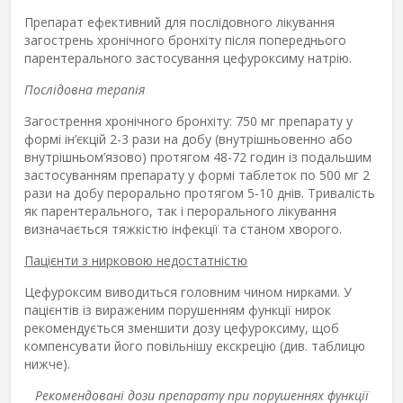
Препарат ефективний для послідовного лікування
загострень хронічного бронхіту після попереднього
парентерального застосування цефуроксиму натрію.
Послідовна терапія
Загострення хронічного бронхіту: 750 мг препарату у
формі ін’єкцій
2-3 рази на добу (внутрішньовенно або
внутрішньом’язово) протягом 48-72 годин із подальшим
застосуванням препарату у формі таблеток по 500 мг 2
рази на добу перорально протягом 5-10 днів. Тривалість
як парентерального, так і перорального лікування
визначається тяжкістю інфекції та станом хворого.
Пацієнти з нирковою недостатністю
Цефуроксим виводиться головним чином нирками. У
пацієнтів із вираженим порушенням функції нирок
рекомендується зменшити дозу цефуроксиму, щоб
компенсувати його повільнішу екскрецію (див. таблицю
нижче).
Рекомендовані дози препарату при порушеннях функції