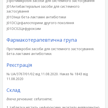
J
Протимікробні засоби для системного застосування
J01
Антибактеріальні засоби для системного
застосування
J01D
Інші бета-лактамні антибіотики
J01DC
Цефалоспорини другого покоління
J01DC02
Цефуроксим
Фармакотерапевтична група
Протимікробні засоби для системного застосування.
Бета-лактамні антибіотики.
Реєстрація
№ UA/3767/01/02 від 11.08.2020. Наказ № 1843 від
11.08.2020
Склад
діюча речовина:
cefuroxime;
1 таблетка містить цефуроксиму аксетилу еквівалентно