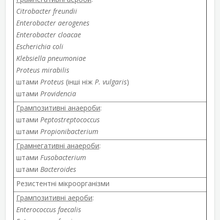
Citrobacter freundii
Enterobacter aerogenes
Enterobacter cloacae
Escherichia coli
Klebsiella pneumoniae
Proteus mirabilis
штами
Proteus
(інші ніж
P. vulgaris
)
штами
Providencia
Грампозитивні анаероби
:
штами
Peptostreptococcus
штами
Propionibacterium
Грамнегативні анаероби
:
штами
Fusobacterium
штами
Bacteroides
Резистентні мікроорганізми
Грампозитивні аероби
:
Enterococcus faecalis