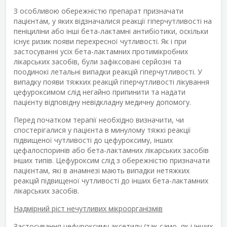
З особливою обережністю препарат призначати
пацієнтам, у яких відзначалися реакції гіперчутливості на
пеніциліни або інші бета-лактамні антибіотики, оскільки
існує ризик появи перехресної чутливості. Як і при
застосуванні усіх бета-лактамних протимікробних
лікарських засобів, були зафіксовані серйозні та
поодинокі летальні випадки реакцій гіперчутливості. У
випадку появи тяжких реакцій гіперчутливості лікування
цефуроксимом слід негайно припинити та надати
пацієнту відповідну невідкладну медичну допомогу.
Перед початком терапії необхідно визначити, чи
спостерігалися у пацієнта в минулому тяжкі реакції
підвищеної чутливості до цефуроксиму, інших
цефалоспоринів або бета-лактамних лікарських засобів
інших типів. Цефуроксим слід з обережністю призначати
пацієнтам, які в анамнезі мають випадки нетяжких
реакцій підвищеної чутливості до інших бета-лактамних
лікарських засобів.
Надмірний ріст нечутливих мікроорганізмів
Застосування цефуроксиму аксетилу (так само, як і інших