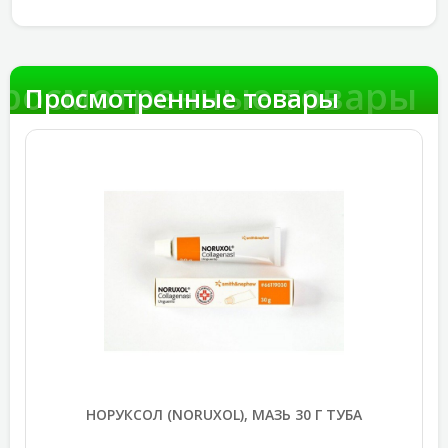
росмотренные товары
Просмотренные товары
НОРУКСОЛ (NORUXOL), МАЗЬ 30 Г ТУБА