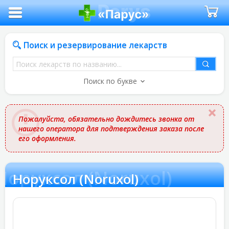
Поиск и резервирование лекарств
Поиск
лекарств
Поиск по букве
по
названию
Пожалуйста, обязательно дождитесь звонка от
нашего оператора для подтверждения заказа после
его оформления.
Норуксол (Noruxol)
Норуксол (Noruxol)