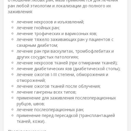
ран любой этиологии и локализации до полного их
заживления:
лечение некрозов и изъязвлений;
лечение гнойных ран;
лечение трофических и варикозных язв;
лечение тяжело заживающих ран у пациентов с
сахарным диабетом;
лечение ран при васкулитах, тромбофлебитах и
других сосудистых патологиях;
лечение некрозов тканей (при отмирании тканей);
лечение диабетических язв (диабетической стопы);
лечение ожогов І-ІІІ степени, обморожения и
отморожений;
лечение ожогов тканей после облучения;
лечение гангрены всех типов;
применение для заживления послеоперационных
рубцов, швов;
лечение послеоперационных ран;
применение перед пересадкой (трансплантацией
тканей, кожи).