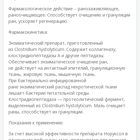
Фармакологическое действие – ранозаживляющее,
раноочищающее. Cпособствует очищению и грануляции
ран, ускоряет регенерацию.
Фармакокинетика:
Энзиматический препарат, приготовленный
из Clostridium hystolyticum. Содержит коллагеназу,
клостридиопептидазы А и другие пептидазы.
Обеспечивает энзиматическое очищение ран,
не действует на интактный эпителий, грануляционную
ткань, жировую ткань, мышечную ткань.
При бактериально-инфицированной
ране энзиматический распад некротической ткани
лишает бактерии питательной среды.
Клостридиопептидаза — протеолитический фермент,
выделенный из Clostridium hystolyticum. Мазь очищает
раны, способствует их грануляции.
Показания к применению:
За счет высокой эффективности препарата Норуксол в
отношении любых ран, мазь применяется для лечения