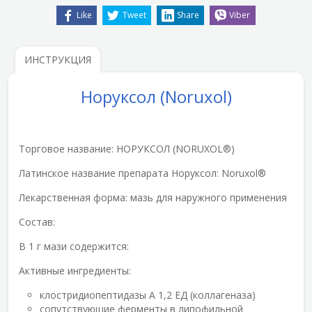
Like
Tweet
Share
Viber
ИНСТРУКЦИЯ
Норуксол (Noruxol)
Торговое название:
НОРУКСОЛ (NORUXOL®)
Латинское название препарата Норуксол:
Noruxol®
Лекарственная форма:
мазь для наружного применения
Состав:
В 1 г мази содержится:
Активные ингредиенты:
клостридиопептидазы A 1,2 ЕД (коллагеназа)
сопутствующие ферменты в липофильной