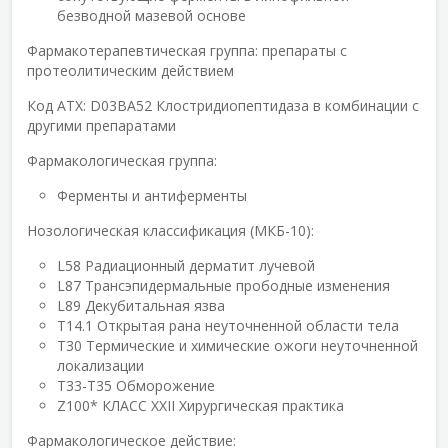
безводной мазевой основе
Фармакотерапевтическая группа:
препараты с
протеолитическим действием
Код АТХ:
D03BA52 Клостридиопептидаза в комбинации с
другими препаратами
Фармакологическая группа:
Ферменты и антиферменты
Нозологическая классификация (МКБ-10):
L58 Радиационный дерматит лучевой
L87 Трансэпидермальные прободные изменения
L89 Декубитальная язва
T14.1 Открытая рана неуточненной области тела
T30 Термические и химические ожоги неуточненной
локализации
T33-T35 Обморожение
Z100* КЛАСС XXII Хирургическая практика
Фармакологическое действие: