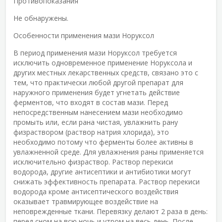
Противопоказания
Не обнаружены.
Особенности применения мази Норуксол
В период применения мази Норуксол требуется
исключить одновременное применение Норуксола и
других местных лекарственных средств, связано это с
тем, что практически любой другой препарат для
наружного применения будет угнетать действие
ферментов, что входят в состав мази. Перед
непосредственным нанесением мази необходимо
промыть или, если рана чистая, увлажнить рану
физраствором (раствор натрия хлорида), это
необходимо потому что ферменты более активны в
увлажненной среде. Для увлажнения раны применяется
исключительно физраствор. Раствор перекиси
водорода, другие антисептики и антибиотики могут
снижать эффективность препарата. Раствор перекиси
водорода кроме антисептического воздействия
оказывает травмирующее воздействие на
неповрежденные ткани. Перевязку делают 2 раза в день:
перед сном на всю ночь и утром на весь день. После