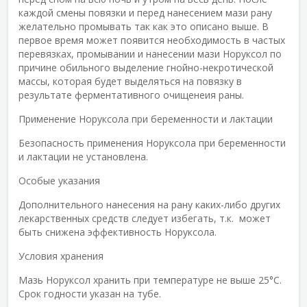
каждой смены повязки и перед нанесением мази рану
желательно промывать так как это описано выше. В
первое время может появится необходимость в частых
перевязках, промывании и нанесении мази Норуксол по
причине обильного выделение гнойно-некротической
массы, которая будет выделяться на повязку в
результате ферментативного очищенеия раны.
Применение Норуксола при беременности и лактации
Безопасность применения Норуксола при беременности
и лактации не установлена.
Особые указания
Дополнительного нанесения на рану каких-либо других
лекарственных средств следует избегать, т.к. может
быть снижена эффективность Норуксола.
Условия хранения
Мазь Норуксол хранить при температуре не выше 25°C.
Срок годности указан на тубе.