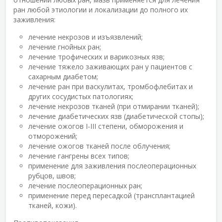
ран любой этиологии и локализации до полного их
заживления:
лечение некрозов и изъязвлений;
лечение гнойных ран;
лечение трофических и варикозных язв;
лечение тяжело заживающих ран у пациентов с
сахарным диабетом;
лечение ран при васкулитах, тромбофлебитах и
других сосудистых патологиях;
лечение некрозов тканей (при отмирании тканей);
лечение диабетических язв (диабетической стопы);
лечение ожогов І-ІІІ степени, обморожения и
отморожений;
лечение ожогов тканей после облучения;
лечение гангрены всех типов;
применение для заживления послеоперационных
рубцов, швов;
лечение послеоперационных ран;
применение перед пересадкой (трансплантацией
тканей, кожи).