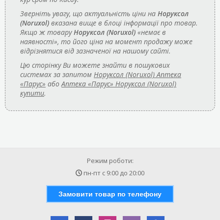
Зверніть увагу, що актуальність ціни на
Норуксол
(Noruxol)
вказана вище в блоці інформації про товар.
Якщо ж товару
Норуксол (Noruxol)
«немає в
наявності», то його ціна на момент продажу може
відрізнятися від зазначеної на нашому сайті.
Цю сторінку Ви можете знайти в пошукових
системах за запитом
Норуксол (Noruxol) Аптека
«Парус»
або
Аптека «Парус» Норуксол (Noruxol)
купити
.
Режим роботи:
пн-пт с
9:00
до
20:00
Замовити товар по телефону