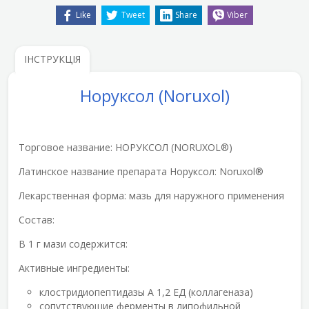
Like
Tweet
Share
Viber
ІНСТРУКЦІЯ
Норуксол (Noruxol)
Торговое название:
НОРУКСОЛ (NORUXOL®)
Латинское название препарата Норуксол:
Noruxol®
Лекарственная форма:
мазь для наружного применения
Состав:
В 1 г мази содержится:
Активные ингредиенты:
клостридиопептидазы A 1,2 ЕД (коллагеназа)
сопутствующие ферменты в липофильной