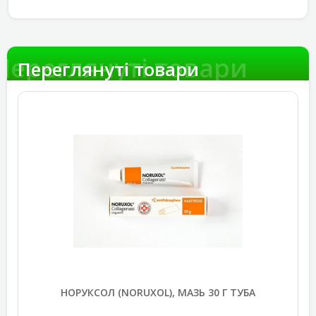
Переглянуті товари
Переглянуті товари
НОРУКСОЛ (NORUXOL), МАЗЬ 30 Г ТУБА