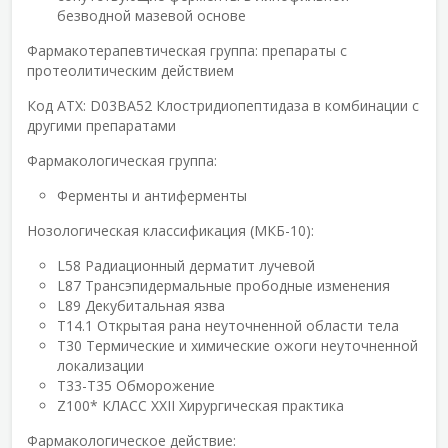
безводной мазевой основе
Фармакотерапевтическая группа:
препараты с
протеолитическим действием
Код АТХ:
D03BA52 Клостридиопептидаза в комбинации с
другими препаратами
Фармакологическая группа:
Ферменты и антиферменты
Нозологическая классификация (МКБ-10):
L58 Радиационный дерматит лучевой
L87 Трансэпидермальные прободные изменения
L89 Декубитальная язва
T14.1 Открытая рана неуточненной области тела
T30 Термические и химические ожоги неуточненной
локализации
T33-T35 Обморожение
Z100* КЛАСС XXII Хирургическая практика
Фармакологическое действие: