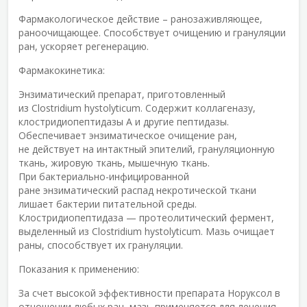
Фармакологическое действие – ранозаживляющее,
раноочищающее. Cпособствует очищению и грануляции
ран, ускоряет регенерацию.
Фармакокинетика:
Энзиматический препарат, приготовленный
из Clostridium hystolyticum. Содержит коллагеназу,
клостридиопептидазы А и другие пептидазы.
Обеспечивает энзиматическое очищение ран,
не действует на интактный эпителий, грануляционную
ткань, жировую ткань, мышечную ткань.
При бактериально-инфицированной
ране энзиматический распад некротической ткани
лишает бактерии питательной среды.
Клостридиопептидаза — протеолитический фермент,
выделенный из Clostridium hystolyticum. Мазь очищает
раны, способствует их грануляции.
Показания к применению:
За счет высокой эффективности препарата Норуксол в
отношении любых ран, мазь применяется для лечения