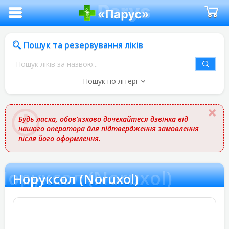
Пошук та резервування ліків
Пошук
ліків
Пошук по літері
за
назвою
Будь ласка, обов'язково дочекайтеся дзвінка від
нашого оператора для підтвердження замовлення
після його оформлення.
Норуксол (Noruxol)
Норуксол (Noruxol)