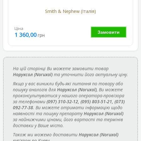
Smith & Nephew (Італія)
Ціна
Замовити
1 360,00
грн
На цій сторінці Ви можете замовити товар
Норуксол (Noruxol)
та уточнити його актуальну ціну.
Якщо у вас виникли будь-які питання по товару або
пошуку аналогів для
Норуксол (Noruxol)
, Ви можете
проконсультуватися у нашого оператора-провізора
за телефонами
(097) 310-32-12, (095) 803-51-21, (073)
092-77-38
. Ви можете отримати інформацію щодо
наявності та пошуку препарату
Норуксол (Noruxol)
за найнижчими цінами, його вартості та термінів
доставки у Ваше місто.
Також ми можемо доставити
Норуксол (Noruxol)
кур'єром по Києву.