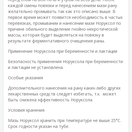
каждой смены повязки и перед нанесением мази рану
желательно промывать так как это описано выше. В
первое время может появится необходимость в частых
перевязках, промывании и нанесении мази Норуксол по
причине обильного выделение гнойно-некротической
массы, которая будет выделяться на повязку в
результате ферментативного очищенеия раны.
Применение Норуксола при беременности и лактации
Безопасность применения Норуксола при беременности
и лактации не установлена.
Особые указания
Дополнительного нанесения на рану каких-либо других
лекарственных средств следует избегать, т.к. может
быть снижена эффективность Норуксола.
Условия хранения
Мазь Норуксол хранить при температуре не выше 25°C.
Срок годности указан на тубе.