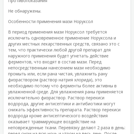
Противопоказания
Не обнаружены.
Особенности применения мази Норуксол
В период применения мази Норуксол требуется
исключить одновременное применение Норуксола и
других местных лекарственных средств, связано это с
тем, что практически любой другой препарат для
наружного применения будет угнетать действие
ферментов, что входят в состав мази. Перед
непосредственным нанесением мази необходимо
промыть или, если рана чистая, увлажнить рану
физраствором (раствор натрия хлорида), это
необходимо потому что ферменты более активны в
увлажненной среде. Для увлажнения раны применяется
исключительно физраствор. Раствор перекиси
водорода, другие антисептики и антибиотики могут
снижать эффективность препарата. Раствор перекиси
водорода кроме антисептического воздействия
оказывает травмирующее воздействие на
неповрежденные ткани. Перевязку делают 2 раза в день:
перед сном на всю ночь и утром на весь день. После