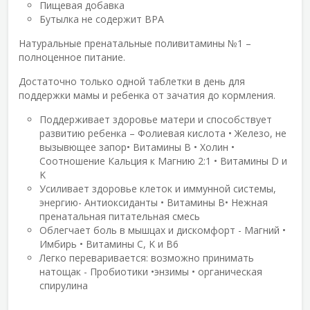
Пищевая добавка
Бутылка не содержит BPA
Натуральные пренатальные поливитамины №1 –
полноценное питание.
Достаточно только одной таблетки в день для
поддержки мамы и ребенка от зачатия до кормления.
Поддерживает здоровье матери и способствует
развитию ребенка – Фолиевая кислота • Железо, не
вызывющее запор• Витамины В • Холин •
Соотношение Кальция к Магнию 2:1 • Витамины D и
K
Усиливает здоровье клеток и иммунной системы,
энергию- Антиоксиданты • Витамины В• Нежная
пренатальная питательная смесь
Облегчает боль в мышцах и дискомфорт - Магний •
Имбирь • Витамины C, K и B6
Легко переваривается: возможно принимать
натощак - Пробиотики •энзимы • органическая
спирулина