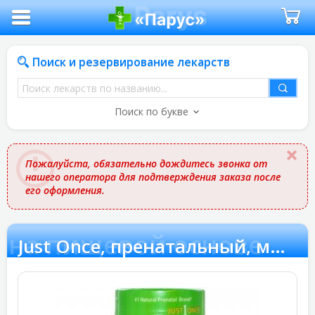
Поиск и резервирование лекарств
Поиск
лекарств
Поиск по букве
по
названию
Пожалуйста, обязательно дождитесь звонка от
нашего оператора для подтверждения заказа после
его оформления.
н на пищевой основе
Just Once, пренатальный, мультивитамин на пищевой основе