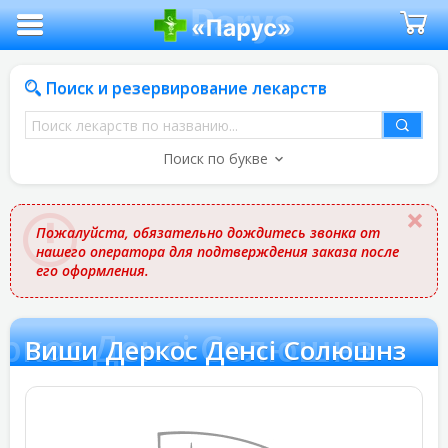
Поиск и резервирование лекарств
Поиск
лекарств
Поиск по букве
по
названию
Пожалуйста, обязательно дождитесь звонка от
нашего оператора для подтверждения заказа после
его оформления.
ркос Денсі Солюшнз
Виши Деркос Денсі Солюшнз