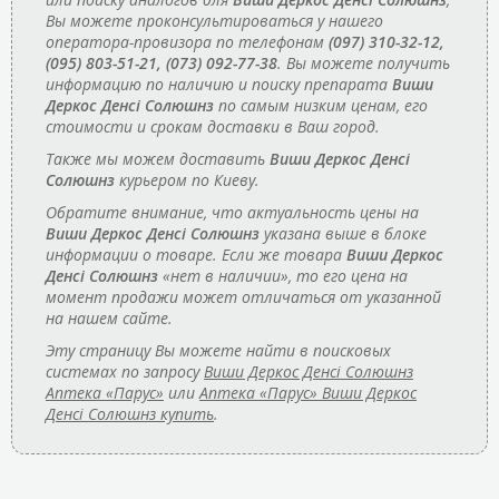
Вы можете проконсультироваться у нашего
оператора-провизора по телефонам
(097) 310-32-12,
(095) 803-51-21, (073) 092-77-38
. Вы можете получить
информацию по наличию и поиску препарата
Виши
Деркос Денсі Солюшнз
по самым низким ценам, его
стоимости и срокам доставки в Ваш город.
Также мы можем доставить
Виши Деркос Денсі
Солюшнз
курьером по Киеву.
Обратите внимание, что актуальность цены на
Виши Деркос Денсі Солюшнз
указана выше в блоке
информации о товаре. Если же товара
Виши Деркос
Денсі Солюшнз
«нет в наличии», то его цена на
момент продажи может отличаться от указанной
на нашем сайте.
Эту страницу Вы можете найти в поисковых
системах по запросу
Виши Деркос Денсі Солюшнз
Аптека «Парус»
или
Аптека «Парус» Виши Деркос
Денсі Солюшнз купить
.