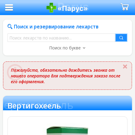
Поиск и резервирование лекарств
Поиск
лекарств
Поиск по букве
по
названию
Пожалуйста, обязательно дождитесь звонка от
нашего оператора для подтверждения заказа после
его оформления.
Вертигохеель
Вертигохеель