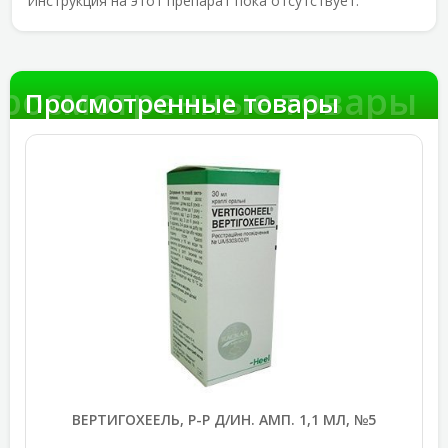
Инструкция на этот препарат пока отсутствует.
росмотренные товары
Просмотренные товары
ВЕРТИГОХЕЕЛЬ, Р-Р Д/ИН. АМП. 1,1 МЛ, №5