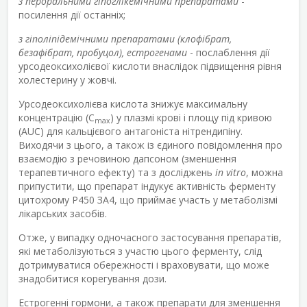
з пероральними гіпоглікемічними препаратами
-
посилення дії останніх;
з гіполіпідемічними препаратами (клофібрат,
безафібрат, пробуцол), естрогенами
- послаблення дії
урсодеоксихолієвої кислоти внаслідок підвищення рівня
холестерину у жовчі.
Урсодеоксихолієва кислота знижує максимальну
концентрацію (C
) у плазмі крові і площу під кривою
max
(AUC) для кальцієвого антагоніста нітрендипіну.
Виходячи з цього, а також із єдиного повідомлення про
взаємодію з речовиною дапсоном (зменшення
терапевтичного ефекту) та з досліджень
in vitro
, можна
припустити, що препарат індукує активність ферменту
цитохрому Р450 ЗА4, що приймає участь у метаболізмі
лікарських засобів.
Отже, у випадку одночасного застосування препаратів,
які метаболізуються з участю цього ферменту, слід
дотримуватися обережності і враховувати, що може
знадобитися корегування дози.
Естрогенні гормони, а також препарати для зменшення