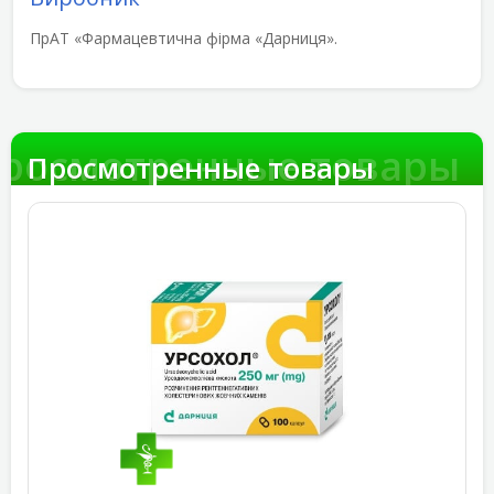
ПрАТ «Фармацевтична фірма «Дарниця».
росмотренные товары
Просмотренные товары