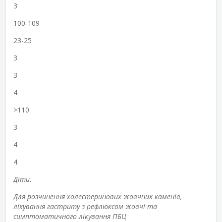
3
100-109
23-25
3
3
4
>110
3
4
4
Діти
.
Для розчинення холестеринових жовчних каменів,
лікування гастриту з рефлюксом жовчі та
симптоматичного лікування ПБЦ