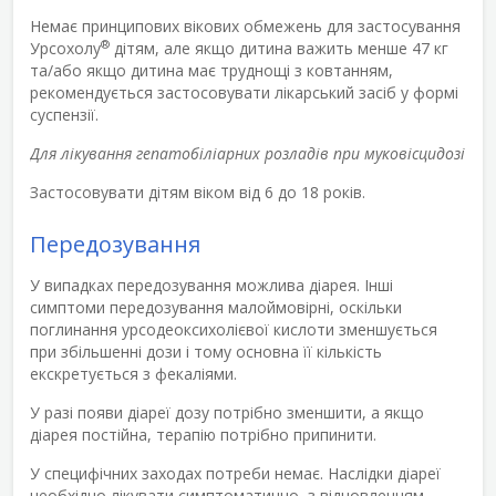
Немає принципових вікових обмежень для застосування
®
Урсохолу
дітям, але якщо дитина важить менше 47 кг
та/або якщо дитина має труднощі з ковтанням,
рекомендується застосовувати лікарський засіб у формі
суспензії.
Для лікування гепатобіліарних розладів при муковісцидозі
Застосовувати дітям віком від 6 до 18 років.
Передозування
У випадках передозування можлива діарея. Інші
симптоми передозування малоймовірні, оскільки
поглинання урсодеоксихолієвої кислоти зменшується
при збільшенні дози і тому основна її кількість
екскретується з фекаліями.
У разі появи діареї дозу потрібно зменшити, а якщо
діарея постійна, терапію потрібно припинити.
У специфічних заходах потреби немає. Наслідки діареї
необхідно лікувати симптоматично, з відновленням