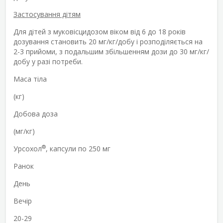
Застосування дітям
Для дітей з муковісцидозом віком від 6 до 18 років
дозування становить 20 мг/кг/добу і розподіляється на
2-3 прийоми, з подальшим збільшенням дози до 30 мг/кг/
добу у разі потреби.
Маса тіла
(кг)
Добова доза
(мг/кг)
®
Урсохол
, капсули по 250 мг
Ранок
День
Вечір
20-29