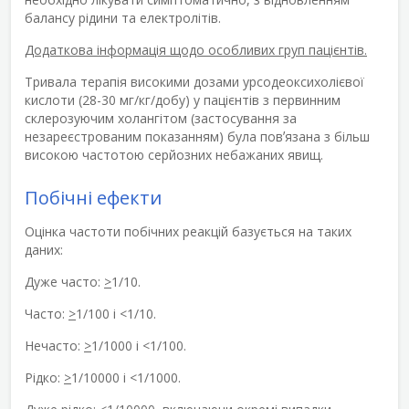
балансу рідини та електролітів.
Додаткова інформація щодо особливих груп пацієнтів.
Тривала терапія високими дозами урсодеоксихолієвої
кислоти (28-30 мг/кг/добу) у пацієнтів з первинним
склерозуючим холангітом (застосування за
незареєстрованим показанням) була повʼязана з більш
високою частотою серйозних небажаних явищ.
Побічні ефекти
Оцінка частоти побічних реакцій базується на таких
даних:
Дуже часто:
>
1/10.
Часто:
>
1/100 і <1/10.
Нечасто:
>
1/1000 і <1/100.
Рідко:
>
1/10000 і <1/1000.