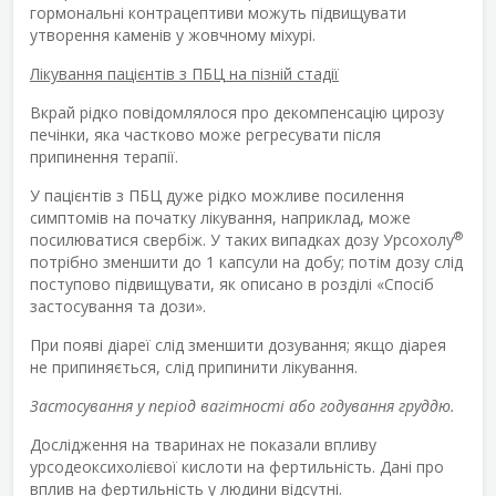
гормональні контрацептиви можуть підвищувати
утворення каменів у жовчному міхурі.
Лікування пацієнтів з ПБЦ на пізній стадії
Вкрай рідко повідомлялося про декомпенсацію цирозу
печінки, яка частково може регресувати після
припинення терапії.
У пацієнтів з ПБЦ дуже рідко можливе посилення
симптомів на початку лікування, наприклад, може
®
посилюватися свербіж. У таких випадках дозу Урсохолу
потрібно зменшити до 1 капсули на добу; потім дозу слід
поступово підвищувати, як описано в розділі «Спосіб
застосування та дози».
При появі діареї слід зменшити дозування; якщо діарея
не припиняється, слід припинити лікування.
Застосування у період вагітності або годування груддю.
Дослідження на тваринах не показали впливу
урсодеоксихолієвої кислоти на фертильність. Дані про
вплив на фертильність у людини відсутні.