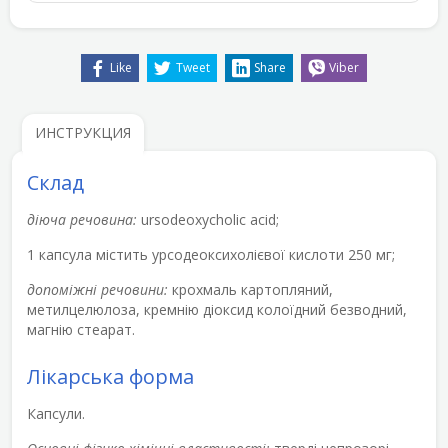
Like
Tweet
Share
Viber
ИНСТРУКЦИЯ
Склад
діюча речовина:
ursodeoxycholic acid;
1 капсула містить урсодеоксихолієвої кислоти 250 мг;
допоміжні речовини:
крохмаль картопляний,
метилцелюлоза, кремнію діоксид колоїдний безводний,
магнію стеарат.
Лікарська форма
Капсули.