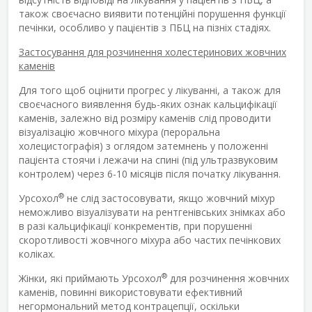
також своєчасно виявити потенційні порушення функції
печінки, особливо у пацієнтів з ПБЦ на пізніх стадіях.
Застосування для розчинення холестеринових жовчних
каменів
Для того щоб оцінити прогрес у лікуванні, а також для
своєчасного виявлення будь-яких ознак кальцифікації
каменів, залежно від розміру каменів слід проводити
візуалізацію жовчного міхура (пероральна
холецистографія) з оглядом затемнень у положенні
пацієнта стоячи і лежачи на спині (під ультразвуковим
контролем) через 6-10 місяців після початку лікування.
®
Урсохол
не слід застосовувати, якщо жовчний міхур
неможливо візуалізувати на рентгенівських знімках або
в разі кальцифікації конкрементів, при порушенні
скоротливості жовчного міхура або частих печінкових
коліках.
®
Жінки, які приймають Урсохол
для розчинення жовчних
каменів, повинні використовувати ефективний
негормональний метод контрацепції, оскільки