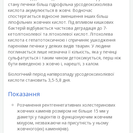
стану печінки більш гідрофільна урсодеоксихолієва
кислота акумулюється в жовчі. Водночас
спостерігається відносне зменшення інших більш
ліпофільних жовчних кислот. Під впливом кишкових
бактерій відбувається часткова деградація до 7-
кетолітохолевої та літохолевої кислот. Літохолева
кислота є гепатотоксичною і спричиняє ушкодження
паренхіми печінки у деяких видів тварин. У людини
поглинається лише незначна її кількість, яка у печінці
сульфатується і таким чином детоксикується, перш ніж
бути виведеною з жовчю і, нарешті, з калом.
Біологічний період напіврозпаду урсодеоксихолієвої
кислоти становить 3,5-5,8 дня.
Показання
Розчинення рентгеннегативних холестеринових
жовчних каменів розміром не більше 15 мм у
діаметрі у пацієнтів із функціонуючим жовчним
міхуром, незважаючи на присутність у ньому
жовчного(их) каменя(нів).