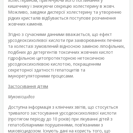
холестерином, пригнічуючи його поглинання у
кишечнику і знижуючи секрецію холестерину в жовч.
Можливо, завдяки дисперсії холестерину та утворенню
рідких кристалів відбувається поступове розчинення
жовчних каменів.
Згідно з сучасними данними вважається, що ефект
урсодеоксихолієвої кислоти при захворюваннях печінки
та холестазі зумовлений відносною заміною ліпофільних,
подібних до детергентів токсичних жовчних кислот
гідрофільною цитопротекторною нетоксичною
урсодеоксихолієвою кислотою, покращенням
секреторної здатності гепатоцитів та
імунорегуляторними процесами.
Застосування дітям
Муковісцидоз
Доступна інформація з клінічних звітів, що стосується
тривалого застосування урсодеоксихолієвої кислоти
(протягом періоду до 10 років) при лікуванні дітей з
гепатобіліарними порушеннями, повʼязаними з
муковісцидозом. Існують дані на користь того, що