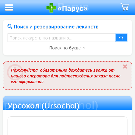
Поиск и резервирование лекарств
Поиск
лекарств
Поиск по букве
по
названию
Пожалуйста, обязательно дождитесь звонка от
нашего оператора для подтверждения заказа после
его оформления.
Урсохол (Ursochol)
Урсохол (Ursochol)