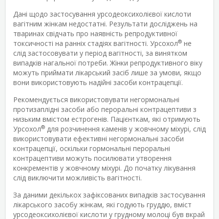
Дані щодо застосування урсодеоксихолієвої кислоти
вагітним жінкам недостатні. Результати досліджень на
тваринах свідчать про наявність репродуктивної
®
токсичності на ранніх стадіях вагітності. Урсохол
не
слід застосовувати у період вагітності, за винятком
випадків нагальної потреби. Жінки репродуктивного віку
можуть приймати лікарський засіб лише за умови, якщо
вони використовують надійні засоби контрацепції.
Рекомендується використовувати негормональні
протизаплідні засоби або пероральні контрацептиви з
низьким вмістом естрогенів. Пацієнткам, які отримують
®
Урсохол
для розчинення каменів у жовчному міхурі, слід
використовувати ефективні негормональні засоби
контрацепції, оскільки гормональні пероральні
контрацептиви можуть посилювати утворення
конкрементів у жовчному міхурі. До початку лікування
слід виключити можливість вагітності.
За даними декількох зафіксованих випадків застосування
лікарського засобу жінкам, які годують груддю, вміст
урсодеоксихолієвої кислоти у грудному молоці був вкрай