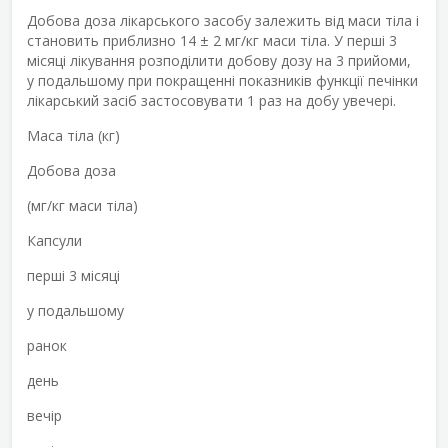
Добова доза лікарського засобу залежить від маси тіла і
становить приблизно 14 ± 2 мг/кг маси тіла. У перші 3
місяці лікування розподілити добову дозу на 3 прийоми,
у подальшому при покращенні показників функції печінки
лікарський засіб застосовувати 1 раз на добу увечері.
Маса тіла (кг)
Добова доза
(мг/кг маси тіла)
Капсули
перші 3 місяці
у подальшому
ранок
день
вечір