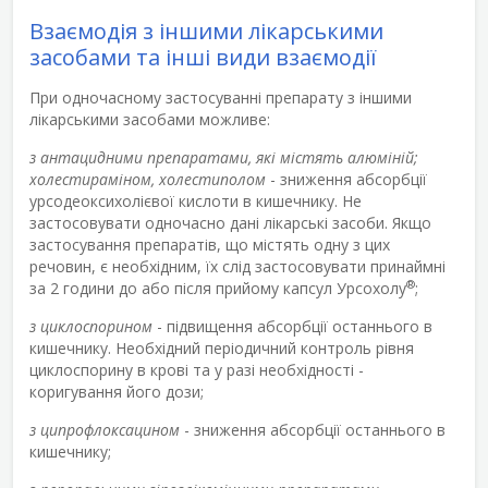
Взаємодія з іншими лікарськими
засобами та інші види взаємодії
При одночасному застосуванні препарату з іншими
лікарськими засобами можливе:
з антацидними препаратами, які містять алюміній;
холестираміном, холестиполом
- зниження абсорбції
урсодеоксихолієвої кислоти в кишечнику. Не
застосовувати одночасно дані лікарські засоби. Якщо
застосування препаратів, що містять одну з цих
речовин, є необхідним, їх слід застосовувати принаймні
®
за 2 години до або після прийому капсул Урсохолу
;
з циклоспорином
- підвищення абсорбції останнього в
кишечнику. Необхідний періодичний контроль рівня
циклоспорину в крові та у разі необхідності -
коригування його дози;
з ципрофлоксацином
- зниження абсорбції останнього в
кишечнику;