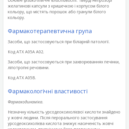
Основні фізико-хімічні властивості:
тверді непрозорі
желатинові капсули з кришечкою і корпусом білого
кольору, що містять порошок або гранули білого
кольору.
Фармакотерапевтична група
Засоби, що застосовуються при біліарній патології.
Код АТХ А05А А02.
Засоби, що застосовуються при захворюваннях печінки,
ліпотропні речовини.
Код АТХ А05В.
Фармакологічні властивості
Фармакодинаміка.
Незначну кількість урсодеоксихолієвої кислоти знайдено
у жовчі людини. Після перорального застосування
урсодеоксихолієва кислота знижує насиченість жовчі