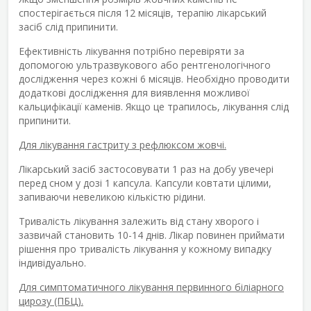
спостерігається після 12 місяців, терапію лікарський
засіб слід припинити.
Ефективність лікування потрібно перевіряти за
допомогою ультразвукового або рентгенологічного
дослідження через кожні 6 місяців. Необхідно проводити
додаткові дослідження для виявлення можливої
кальцифікації каменів. Якщо це трапилось, лікування слід
припинити.
Для лікування гастриту з рефлюксом жовчі.
Лікарський засіб застосовувати 1 раз на добу увечері
перед сном у дозі 1 капсула. Капсули ковтати цілими,
запиваючи невеликою кількістю рідини.
Тривалість лікування залежить від стану хворого і
зазвичай становить 10-14 днів. Лікар повинен приймати
рішення про тривалість лікування у кожному випадку
індивідуально.
Для симптоматичного лікування первинного біліарного
цирозу (ПБЦ).