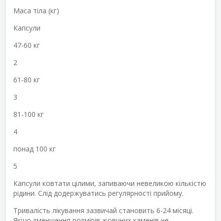
Маса тіла (кг)
Капсули
47-60 кг
2
61-80 кг
3
81-100 кг
4
понад 100 кг
5
Капсули ковтати цілими, запиваючи невеликою кількістю
рідини. Слід додержуватись регулярності прийому.
Тривалість лікування зазвичай становить 6-24 місяці.
Якщо зменшення розмірів жовчних каменів не