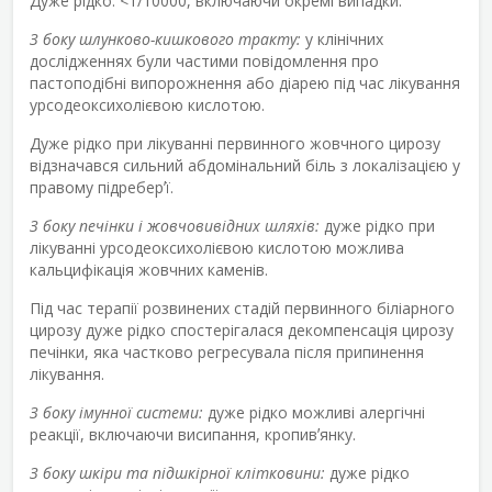
Дуже рідко: <1/10000, включаючи окремі випадки.
З боку шлунково-кишкового тракту:
у клінічних
дослідженнях були частими повідомлення про
пастоподібні випорожнення або діарею під час лікування
урсодеоксихолієвою кислотою.
Дуже рідко при лікуванні первинного жовчного цирозу
відзначався сильний абдомінальний біль з локалізацією у
правому підреберʼї.
З боку печінки і жовчовивідних шляхів:
дуже рідко при
лікуванні урсодеоксихолієвою кислотою можлива
кальцифікація жовчних каменів.
Під час терапії розвинених стадій первинного біліарного
цирозу дуже рідко спостерігалася декомпенсація цирозу
печінки, яка частково регресувала після припинення
лікування.
З боку імунної системи:
дуже рідко можливі алергічні
реакції, включаючи висипання, кропивʼянку.
З боку шкіри та підшкірної клітковини:
дуже рідко