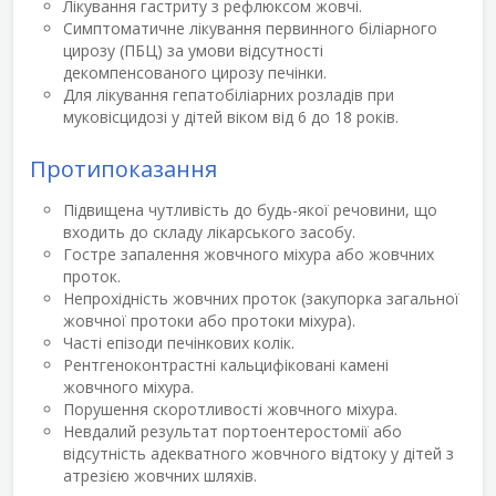
Лікування гастриту з рефлюксом жовчі.
Симптоматичне лікування первинного біліарного
цирозу (ПБЦ) за умови відсутності
декомпенсованого цирозу печінки.
Для лікування гепатобіліарних розладів при
муковісцидозі у дітей віком від 6 до 18 років.
Протипоказання
Підвищена чутливість до будь-якої речовини, що
входить до складу лікарського засобу.
Гостре запалення жовчного міхура або жовчних
проток.
Непрохідність жовчних проток (закупорка загальної
жовчної протоки або протоки міхура).
Часті епізоди печінкових колік.
Рентгеноконтрастні кальцифіковані камені
жовчного міхура.
Порушення скоротливості жовчного міхура.
Невдалий результат портоентеростомії або
відсутність адекватного жовчного відтоку у дітей з
атрезією жовчних шляхів.