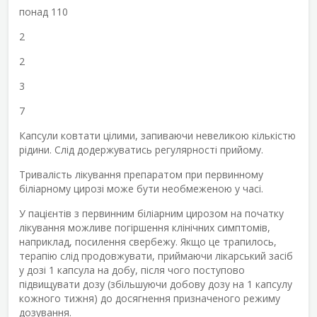
понад 110
2
2
3
7
Капсули ковтати цілими, запиваючи невеликою кількістю
рідини. Слід додержуватись регулярності прийому.
Тривалість лікування препаратом при первинному
біліарному цирозі може бути необмеженою у часі.
У пацієнтів з первинним біліарним цирозом на початку
лікування можливе погіршення клінічних симптомів,
наприклад, посилення свербежу. Якщо це трапилось,
терапію слід продовжувати, приймаючи лікарський засіб
у дозі 1 капсула на добу, після чого поступово
підвищувати дозу (збільшуючи добову дозу на 1 капсулу
кожного тижня) до досягнення призначеного режиму
дозування.