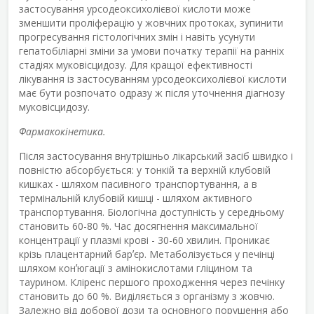
застосування урсодеоксихолієвої кислоти може
зменшити проліферацію у жовчних протоках, зупинити
прогресування гістологічних змін і навіть усунути
гепатобіліарні зміни за умови початку терапії на ранніх
стадіях муковісцидозу. Для кращої ефективності
лікування із застосуванням урсодеоксихолієвої кислоти
має бути розпочато одразу ж після уточнення діагнозу
муковісцидозу.
Фармакокінетика.
Після застосування внутрішньо лікарський засіб швидко і
повністю абсорбується: у тонкій та верхній клубовій
кишках - шляхом пасивного транспортування, а в
термінальній клубовій кишці - шляхом активного
транспортування. Біологічна доступність у середньому
становить 60-80 %. Час досягнення максимальної
концентрації у плазмі крові - 30-60 хвилин. Проникає
крізь плацентарний барʼєр. Метаболізується у печінці
шляхом конʼюгації з амінокислотами гліцином та
таурином. Кліренс першого проходження через печінку
становить до 60 %. Виділяється з організму з жовчю.
Залежно від добової дози та основного порушення або