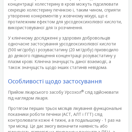
концентрації холестерину в крові можуть підсилювати
секрецію холестерину печінкою і, таким чином, сприяти
утворенню конкрементів у жовчному міхурі, що є
протилежним ефектом для урсодеоксихолієвої кислоти,
використовуваної для їх розчинення.
У клінічному дослідженні у здорових добровольців
одночасне застосування урсодеоксихолієвої кислоти
(500 мг/добу) і розувастатину (20 мг/добу) призводило
до деякого підвищення концентрації розувастатину у
плазмі крові. Клінічна значущість даної взаємодії, а
також значущість щодо інших статинів невідома.
Особливості щодо застосування
®
Прийом лікарського засобу Урсохол
слід здійснювати
під наглядом лікаря.
Протягом перших трьох місяців лікування функціональні
показники роботи печінки (АСТ, АЛТ і ГГТ) слід
контролювати кожні 4 тижні, а в подальшому - 1 раз на
три місяці. Це дає змогу визначити наявність або
відсутність відповіді на лікування у пацієнтів з ПБЦ, а