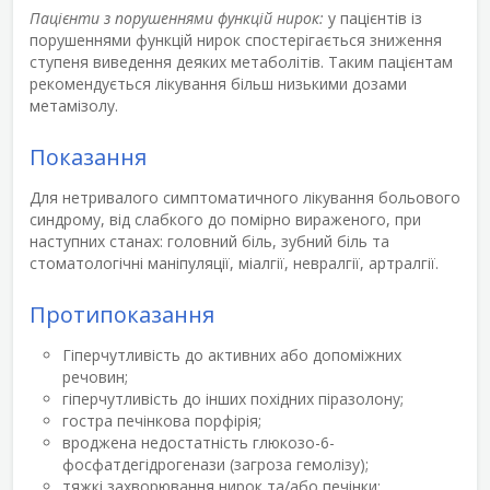
Пацієнти з порушеннями функцій нирок:
у пацієнтів із
порушеннями функцій нирок спостерігається зниження
ступеня виведення деяких метаболітів. Таким пацієнтам
рекомендується лікування більш низькими дозами
метамізолу.
Показання
Для нетривалого симптоматичного лікування больового
синдрому, від слабкого до помірно вираженого, при
наступних станах: головний біль, зубний біль та
стоматологічні маніпуляції, міалгії, невралгії, артралгії.
Протипоказання
Гіперчутливість до активних або допоміжних
речовин;
гіперчутливість до інших похідних піразолону;
гостра печінкова порфірія;
вроджена недостатність глюкозо-6-
фосфатдегідрогенази (загроза гемолізу);
тяжкі захворювання нирок та/або печінки;