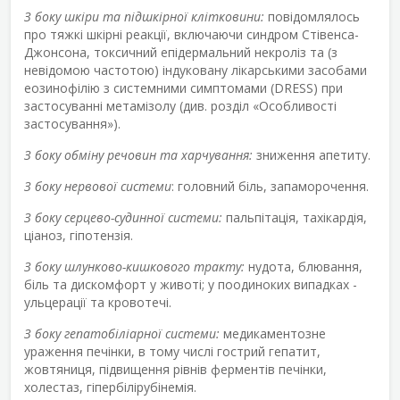
З боку шкіри та підшкірної клітковини:
повідомлялось
про тяжкі шкірні реакції, включаючи синдром Стівенса-
Джонсона, токсичний епідермальний некроліз та (з
невідомою частотою) індуковану лікарськими засобами
еозинофілію з системними симптомами (DRESS) при
застосуванні метамізолу (див. розділ «Особливості
застосування»).
З боку обміну речовин та харчування:
зниження апетиту.
З боку нервової системи
: головний біль, запаморочення.
З боку серцево-судинної системи:
пальпітація, тахікардія,
ціаноз, гіпотензія.
З боку шлунково-кишкового тракту:
нудота, блювання,
біль та дискомфорт у животі; у поодиноких випадках -
ульцерації та кровотечі.
З боку гепатобіліарної системи:
медикаментозне
ураження печінки, в тому числі гострий гепатит,
жовтяниця, підвищення рівнів ферментів печінки,
холестаз, гіпербілірубінемія.