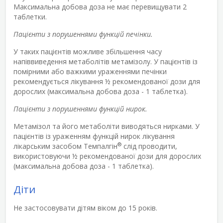
Максимальна добова доза не має перевищувати 2
таблетки.
Пацієнти з порушеннями функцій печінки.
У таких пацієнтів можливе збільшення часу
напіввиведення метаболітів метамізолу. У пацієнтів із
помірними або важкими ураженнями печінки
рекомендується лікування ½ рекомендованої дози для
дорослих (максимальна добова доза - 1 таблетка).
Пацієнти з порушеннями функцій нирок.
Метамізол та його метаболіти виводяться нирками. У
пацієнтів із ураженням функцій нирок лікування
®
лікарським засобом Темпалгін
слід проводити,
використовуючи ½ рекомендованої дози для дорослих
(максимальна добова доза - 1 таблетка).
Діти
Не застосовувати дітям віком до 15 років.