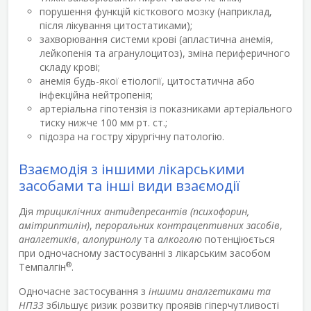
порушення функцій кісткового мозку (наприклад,
після лікування цитостатиками);
захворювання системи крові (апластична анемія,
лейкопенія та агранулоцитоз), зміна периферичного
складу крові;
анемія будь-якої етіології, цитостатична або
інфекційна нейтропенія;
артеріальна гіпотензія із показниками артеріального
тиску нижче 100 мм рт. ст.;
підозра на гостру хірургічну патологію.
Взаємодія з іншими лікарськими
засобами та інші види взаємодії
Дія
трициклічних антидепресантів (психофорин,
амітриптилін)
,
пероральних контрацептивних засобів
,
аналгетиків
,
алопуринолу
та
алкоголю
потенціюється
при одночасному застосуванні з лікарським засобом
®
Темпалгін
.
Одночасне застосування з
іншими аналгетиками та
НПЗЗ
збільшує ризик розвитку проявів гіперчутливості