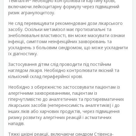
Темпалгін
необхідно контролювати картину крові,
включаючи лейкоцитарну формулу через підвищений
ризик агранулоцитозу.
Не слід перевищувати рекомендовані дози лікарського
засобу. Оскільки метамізол має протизапальні та
знеболювальні властивості, він може маскувати ознаки
інфекції, симптоми неінфекційних захворювань та
ускладнень з больовим синдромом, що може ускладнити
їх діагностику.
Застосування дітям слід проводити під постійним
наглядом лікаря. Необхідно контролювати якісний та
кількісний склад периферійної крові.
Необхідно з обережністю застосовувати пацієнтам із
алергічними захворюваннями, пацієнтам із
гіперчутливістю до аналгетичних та протиревматичних
лікарських засобів (непереносимість аналгетиків) і до
інших ліків або харчових продуктів, через підвищення
ризику розвитку алергічних реакцій і астматичних
нападів.
Тяжкі шкірні реакції, включаючи синдром Стівенса-