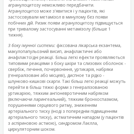
агранулоцитозу неможливо передбачити.
Агранулоцитоз може з'явитися і у пацієнтів, які
застосовували метамізол в минулому без появи
побічних дій. Ризик появи агранулоцитозу підвищується
при тривалому застосуванні метамізолу (більше 1
тижня).
З боку імунної системи:
фіксована лікарська екзантема,
макулопапульозний висип, анафілактичні або
анафілактоїдні реакції. Більш легкі ефекти проявляються
типовими реакціями з боку шкіри та слизових оболонок -
свербіж, печіння, почервоніння, уртикарія, набряки
(генералізовані або місцеві), диспное та рідко -
шлунково-кишкові скарги. Такі більш легкі реакції можуть
перейти в більш тяжкі форми з генералізованою
уртикарією, тяжким ангіоневротичним набряком
(включаючи ларингеальний), тяжким бронхоспазмом,
порушеннями серцевого ритму, зниженням
артеріального тиску (іноді з попереднім підвищенням
артеріального тиску), астматичним нападом (у пацієнтів
з аспіриновою астмою), синдромом Лаєлла,
циркуляторним шоком.