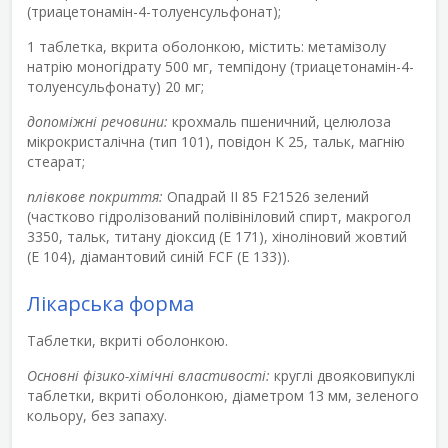
(триацетонамін-4-толуенсульфонат);
1 таблетка, вкрита оболонкою, містить: метамізолу
натрію моногідрату 500 мг, темпідону (триацетонамін-4-
толуенсульфонату) 20 мг;
допоміжні речовини:
крохмаль пшеничний, целюлоза
мікрокристалічна (тип 101), повідон К 25, тальк, магнію
стеарат;
плівкове покриття:
Опадрай ІІ 85 F21526 зелений
(частково гідролізований полівініловий спирт, макрогол
3350, тальк, титану діоксид (Е 171), хіноліновий жовтий
(Е 104), діамантовий синій FCF (E 133)).
Лікарська форма
Таблетки, вкриті оболонкою.
Основні фізико-хімічні властивості:
круглі двояковипуклі
таблетки, вкриті оболонкою, діаметром 13 мм, зеленого
кольору, без запаху.