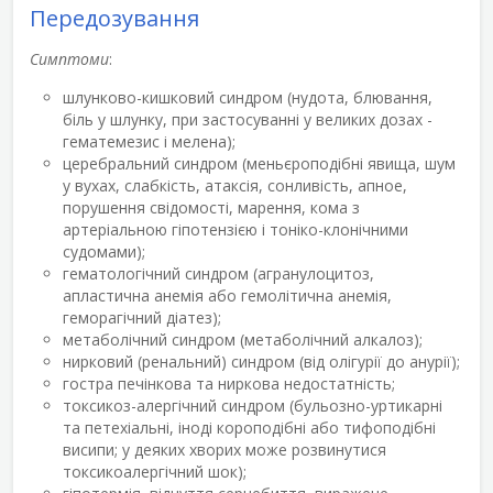
Передозування
Симптоми
:
шлунково-кишковий синдром (нудота, блювання,
біль у шлунку, при застосуванні у великих дозах -
гематемезис і мелена);
церебральний синдром (меньєроподібні явища, шум
у вухах, слабкість, атаксія, сонливість, апное,
порушення свідомості, марення, кома з
артеріальною гіпотензією і тоніко-клонічними
судомами);
гематологічний синдром (агранулоцитоз,
апластична анемія або гемолітична анемія,
геморагічний діатез);
метаболічний синдром (метаболічний алкалоз);
нирковий (ренальний) синдром (від олігурії до анурії);
гостра печінкова та ниркова недостатність;
токсикоз-алергічний синдром (бульозно-уртикарні
та петехіальні, іноді короподібні або тифоподібні
висипи; у деяких хворих може розвинутися
токсикоалергічний шок);