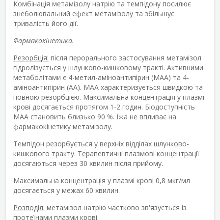
Комбінація метамізолу натрію та темпідону посилює
знеболювальний ефект метамізолу та збільшує
тривалість його дії.
Фармакокінетика.
Резорбція:
після перорального застосування метамізол
гідролізується у шлунково-кишковому тракті. Активними
метаболітами є 4-метил-аміноантипірин (МАА) та 4-
аміноантипірин (АА). МАА характеризується швидкою та
повною резорбцією. Максимальна концентрація у плазмі
крові досягається протягом 1-2 годин. Біодоступність
МАА становить близько 90 %. Їжа не впливає на
фармакокінетику метамізолу.
Темпідон резорбується у верхніх відділах шлунково-
кишкового тракту. Терапевтичні плазмові концентрації
досягаються через 30 хвилин після прийому.
Максимальна концентрація у плазмі крові 0,8 мкг/мл
досягається у межах 60 хвилин.
Розподіл:
метамізол натрію частково зв'язується із
протеїнами плазми крові.