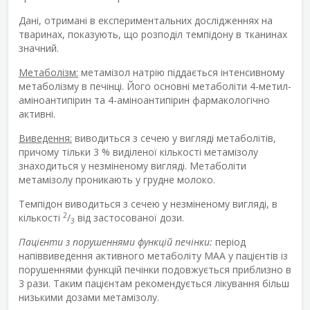
Дані, отримані в експериментальних дослідженнях на
тваринах, показують, що розподіл темпідону в тканинах
значний.
Метаболізм:
метамізол натрію піддається інтенсивному
метаболізму в печінці. Його основні метаболіти 4-метил-
аміноантипірин та 4-аміноантипірин фармакологічно
активні.
Виведення:
виводиться з сечею у вигляді метаболітів,
причому тільки 3 % виділеної кількості метамізолу
знаходиться у незміненому вигляді. Метаболіти
метамізолу проникають у грудне молоко.
Темпідон виводиться з сечею у незміненому вигляді, в
2
кількості
/
від застосованої дози.
3
Пацієнти з порушеннями функцій печінки:
період
напіввиведення активного метаболіту МАА у пацієнтів із
порушеннями функцій печінки подовжується приблизно в
3 рази. Таким пацієнтам рекомендується лікування більш
низькими дозами метамізолу.