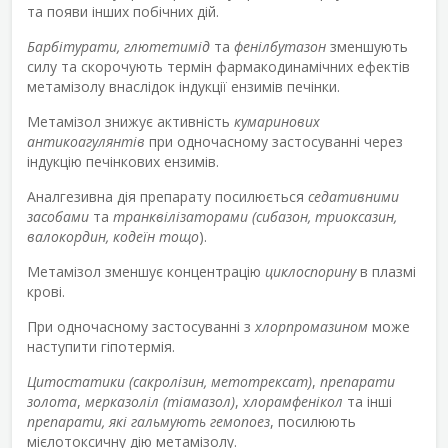
та появи інших побічних дій.
Барбітурати, глютетимід
та
фенілбутазон
зменшують
силу та скорочують термін фармакодинамічних ефектів
метамізолу внаслідок індукції ензимів печінки.
Метамізол знижує активність
кумаринових
антикоагулянтів
при одночасному застосуванні через
індукцію печінкових ензимів.
Аналгезивна дія препарату посилюється
седативними
засобами
та
транквілізаторами (сибазон, триоксазин,
валокордин, кодеїн тощо
).
Метамізол зменшує концентрацію
циклоспорину
в плазмі
крові.
При одночасному застосуванні з
хлорпромазином
може
наступити гіпотермія.
Цитостатики (сакролізин, метотрексат)
,
препарати
золота
,
мерказоліл (тіамазол)
,
хлорамфенікол
та інші
препарати, які гальмують гемопоез
, посилюють
мієлотоксичну дію метамізолу.