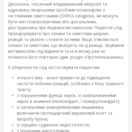
Джонсона, токсичний епідермальний некроліз та
індуковану лікарськими засобами еозинофілію з
системними симптомами (DRESS-синдром), які можуть
бути життєзагрожуючими або фатальними,
реєструвались при лікуванні метамізолом. Пацієнтів слід
проінформувати про ознаки та симптоми шкірних
реакцій та уважно стежити за ними. Якщо з'являються
ознаки та симптоми, що вказують на ці реакції, лікування
метамізолом слід відмінити та ні в якому разі не
починати його повторно (див. розділ «Протипоказання»).
З обережністю слід застосовувати пацієнтам:
літнього віку - може призвести до підвищення
частоти побічних реакцій, особливо з боку травного
тракту;
з порушеннями функції нирок, із захворюваннями
нирок в анамнезі (пієлонефрит, гломерулонефрит);
із запальними захворюваннями кишківника,
включаючи неспецифічний виразковий коліт та
хворобу Крона;
із серцево-судинною недостатністю;
з хронічним алкоголізмом.