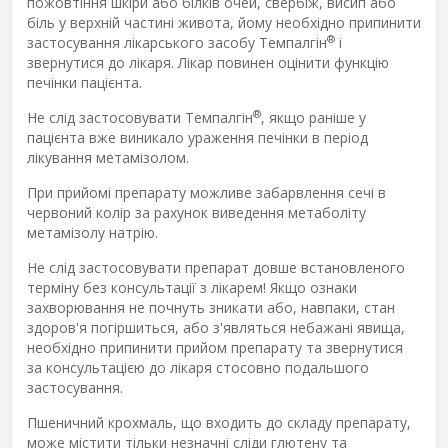
пожовтіння шкіри або білків очей, свербіж, висип або
біль у верхній частині живота, йому необхідно припинити
®
застосування лікарського засобу Темпалгін
і
звернутися до лікаря. Лікар повинен оцінити функцію
печінки пацієнта.
®
Не слід застосовувати Темпалгін
, якщо раніше у
пацієнта вже виникало ураження печінки в період
лікування метамізолом.
При прийомі препарату можливе забарвлення сечі в
червоний колір за рахунок виведення метаболіту
метамізолу натрію.
Не слід застосовувати препарат довше встановленого
терміну без консультації з лікарем! Якщо ознаки
захворювання не почнуть зникати або, навпаки, стан
здоров'я погіршиться, або з'являться небажані явища,
необхідно припинити прийом препарату та звернутися
за консультацією до лікаря стосовно подальшого
застосування.
Пшеничний крохмаль, що входить до складу препарату,
може містити тільки незначні сліди глютену та