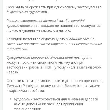
Необхідна обережність при одночасному застосуванні з
діуретиками (фуросемід)
.
Рентгеноконтрастні лікарські засоби, колоїдні
кровозамінники
та
пеніцилін
не повинні застосовуватися
під час лікування метамізолом натрію.
Темпідон потенціює седативну дію
снодійних засобів
,
загальних анестетиків
та
наркотичних і ненаркотичних
аналгетиків
.
Сульфонамідні пероральні гіпоглікемічні препарати
можуть посилити свою гіпоглікемічну дію при
застосуванні разом з НПЗП, у тому числі із метамізолом
натрію.
Оскільки метамізол може знизити дію певних препаратів,
®
Темпалгін
слід застосовувати з обережністю з такими
лікарськими засобами:
бупропіон
- застосовується для лікування депресії
або як допоміжний засіб для припинення
тютюнопаління;