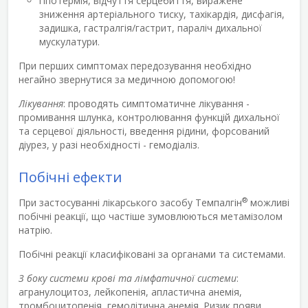
гіпотермія, відчуття серцебиття, виражене
зниження артеріального тиску, тахікардія, дисфагія,
задишка, гастралгія/гастрит, параліч дихальної
мускулатури.
При перших симптомах передозування необхідно
негайно звернутися за медичною допомогою!
Лікування
: проводять симптоматичне лікування -
промивання шлунка, контролювання функцій дихальної
та серцевої діяльності, введення рідини, форсований
діурез, у разі необхідності - гемодіаліз.
Побічні ефекти
®
При застосуванні лікарського засобу Темпалгін
можливі
побічні реакції, що частіше зумовлюються метамізолом
натрію.
Побічні реакції класифіковані за органами та системами.
З боку системи крові та лімфатичної системи
:
агранулоцитоз, лейкопенія, апластична анемія,
тромбоцитопенія, гемолітична анемія. Ризик появи