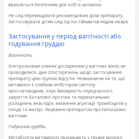
вважається безпечним для осіб із целіакією.
Не слід перевищувати рекомендовані дози препарату.
Застосовувати дітям слід під постійним наглядом лікаря.
Застосування у період вагітності або
годування груддю
Вагітність.
Контрольовані клінічні дослідження у вагітних жінок не
проводилися, дані спостережень щодо застосування
препарату цією групою відсутні. Незважаючи на те, що
метамізол є слабким інгібітором синтезу
простагландинів, існує ймовірність передчасного
закриття Боталової протоки та перинатальних
ускладнень внаслідок зниження агрегації тромбоцитів у
плода та матері. Лікування препаратом протипоказано
вагітним.
Годування груддю.
Метаболіти метамізолу проникають у грудне молоко.