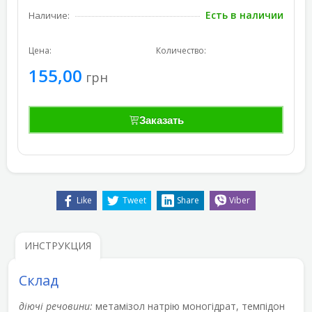
Есть в наличии
Наличие:
Цена:
Количество:
155,00
грн
Заказать
Like
Tweet
Share
Viber
ИНСТРУКЦИЯ
Склад
діючі речовини:
метамізол натрію моногідрат, темпідон