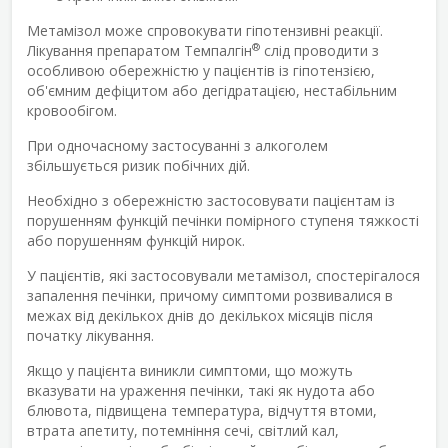
Метамізол може спровокувати гіпотензивні реакції.
®
Лікування препаратом Темпалгін
слід проводити з
особливою обережністю у пацієнтів із гіпотензією,
об'ємним дефіцитом або дегідратацією, нестабільним
кровообігом.
При одночасному застосуванні з алкоголем
збільшується ризик побічних дій.
Необхідно з обережністю застосовувати пацієнтам із
порушенням функцій печінки помірного ступеня тяжкості
або порушенням функцій нирок.
У пацієнтів, які застосовували метамізол, спостерігалося
запалення печінки, причому симптоми розвивалися в
межах від декількох днів до декількох місяців після
початку лікування.
Якщо у пацієнта виникли симптоми, що можуть
вказувати на ураження печінки, такі як нудота або
блювота, підвищена температура, відчуття втоми,
втрата апетиту, потемніння сечі, світлий кал,