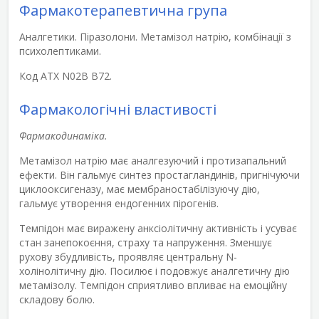
Фармакотерапевтична група
Аналгетики. Піразолони. Метамізол натрію, комбінації з
психолептиками.
Код АТХ N02B B72.
Фармакологічні властивості
Фармакодинаміка.
Метамізол натрію має аналгезуючий і протизапальний
ефекти. Він гальмує синтез простагландинів, пригнічуючи
циклооксигеназу, має мембраностабілізуючу дію,
гальмує утворення ендогенних пірогенів.
Темпідон має виражену анксіолітичну активність і усуває
стан занепокоєння, страху та напруження. Зменшує
рухову збудливість, проявляє центральну N-
холінолітичну дію. Посилює і подовжує аналгетичну дію
метамізолу. Темпідон сприятливо впливає на емоційну
складову болю.