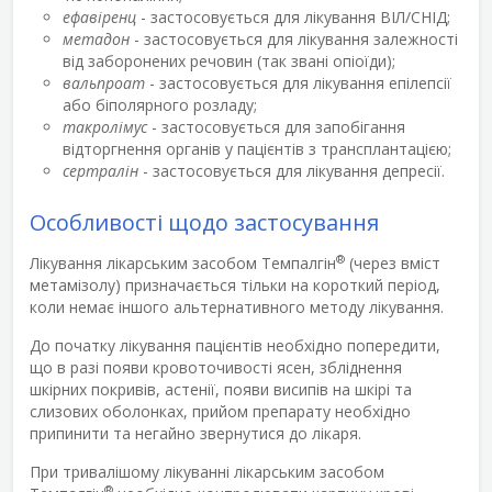
ефавіренц
- застосовується для лікування ВІЛ/СНІД;
метадон
- застосовується для лікування залежності
від заборонених речовин (так звані опіоїди);
вальпроат
- застосовується для лікування епілепсії
або біполярного розладу;
такролімус
- застосовується для запобігання
відторгнення органів у пацієнтів з трансплантацією;
сертралін
- застосовується для лікування депресії.
Особливості щодо застосування
®
Лікування лікарським засобом Темпалгін
(через вміст
метамізолу) призначається тільки на короткий період,
коли немає іншого альтернативного методу лікування.
До початку лікування пацієнтів необхідно попередити,
що в разі появи кровоточивості ясен, збліднення
шкірних покривів, астенії, появи висипів на шкірі та
слизових оболонках, прийом препарату необхідно
припинити та негайно звернутися до лікаря.
При тривалішому лікуванні лікарським засобом
®