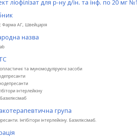
кт ліофілізат для р-ну д/ін. та інф. по 20 мг №
бник
с Фарма АГ, Швейцарія
родна назва
mab
ТС
опластичні та імуномодуліруючі засоби
одепресанти
нодепресанти
гібітори інтерлейкіну
Базиліксімаб
котерапевтична група
ресанти. Інгібітори інтерлейкіну. Базиліксімаб.
рація