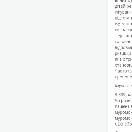
вплив ба
дітей-ре
лікуван
відторгн
ефективн
визнача
– досяга
головної
відповід
ризик (B
яка отри
становил
Частота 
пропоно
Імуноген
З 339 па
%) розви
пацієнті
муромона
муромон
CD3 або