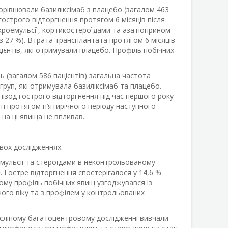
орівнювали базиліксімаб з плацебо (загалом 463
гострого відторгнення протягом 6 місяців після
кроемульсії, кортикостероїдами та азатіоприном
 27 %). Втрата трансплантата протягом 6 місяців
ацієнтів, які отримували плацебо. Профіль побічних
ь (загалом 586 пацієнтів) загальна частота
груп, які отримувала базиліксімаб та плацебо.
пізод гострого відторгнення під час першого року
ті протягом п’ятирічного періоду наступного
 на ці явища не впливав.
вох дослідженнях.
мульсії та стероїдами в неконтрольованому
o
. Гостре відторгнення спостерігалося у 14,6 %
цілому профіль побічних явищ узгоджувався із
чого віку та з профілем у контрольованих
сліпому багатоцентровому дослідженні вивчали