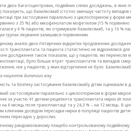
ти двох багатоцентрових, подвійних сліпих досліджень, в яких п
) показують, що базиліксімаб істотно зменшує частоту випадків 
антації при застосуванні паралельно з циклоспорином у формі мі
орівняно з 35 %) або мікофенолатом мофетилом (15 % порівняно з
галася у 6 % пацієнтів, які отримували базиліксімаб, та у 10 % п
их групах лікування залишався порівнянним.
еному аналізі двох п’ятирічних відкритих продовжених досліджен
сті трансплантата та пацієнта статистично не відрізнялися для 
ні дослідження також показали, що у пацієнтів, які перенесли е
ансплантації, було більше втрат трансплантатів та випадків смер
ження, ніж у пацієнтів, у яких відторгнення не було. Базиліксімаб
я пацієнтів дитячого віку
ість та безпеку застосування базиліксімабу дітям оцінювали в д
сімаб застосовували паралельно з циклоспорином в формі мікрое
енні за участю 41 дитини-реципієнта трансплантата нирки
de nov
в на 6 місяць після трансплантації та у 24,3 % – на 12 місяць. В 
м клінічним досвідом пересадки нирки в популяції пацієнтів дитя
еннях пересадок у дорослих.
сячному рандомізованому плацебо-контрольованому подвійному 