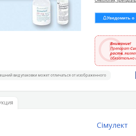
Онкология, препараты
Уведомить о
Внимание!
Препарат
Сим
раств.
являе
обязательно 
ешний вид упаковки может отличаться от изображенного
УКЦИЯ
Сімулект