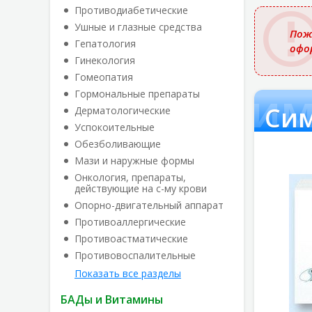
названи
Противодиабетические
Ушные и глазные средства
Пож
Гепатология
офо
Гинекология
Гомеопатия
Сим
Гормональные препараты
Сим
Дерматологические
Успокоительные
Обезболивающие
Мази и наружные формы
Онкология, препараты,
действующие на с-му крови
Опорно-двигательный аппарат
Противоаллергические
Противоастматические
Противовоспалительные
Показать все разделы
БАДы и Витамины