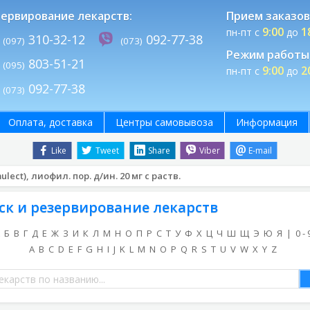
ервирование лекарств:
Прием заказов
9:00
1
пн-пт с
до
310-32-12
092-77-38
(097)
(073)
Режим работы 
803-51-21
(095)
9:00
2
пн-пт с
до
092-77-38
(073)
Оплата, доставка
Центры самовывоза
Информация
Like
Tweet
Share
Viber
E-mail
lect), лиофил. пор. д/ин. 20 мг с раств.
ск и резервирование лекарств
Б
В
Г
Д
Е
Ж
З
И
К
Л
М
Н
О
П
Р
С
Т
У
Ф
Х
Ц
Ч
Ш
Щ
Э
Ю
Я
|
0 - 
A
B
C
D
E
F
G
H
I
J
K
L
M
N
O
P
Q
R
S
T
U
V
W
X
Y
Z