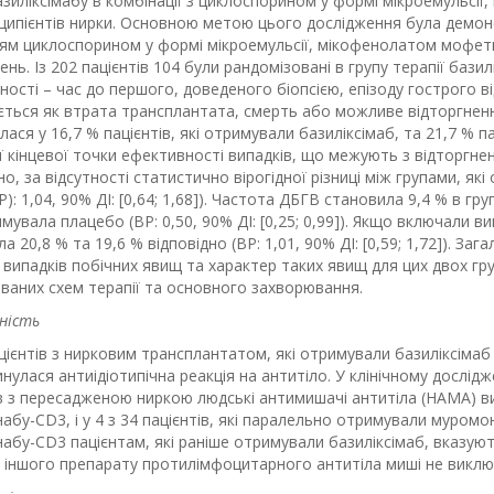
зиліксімабу в комбінації з циклоспорином у формі мікроемульсі
ципієнтів нирки. Основною метою цього дослідження була демонст
ням циклоспорином у формі мікроемульсії, мікофенолатом мофет
ень. Із 202 пацієнтів 104 були рандомізовані в групу терапії бази
ості – час до першого, доведеного біопсією, епізоду гострого в
ється як втрата трансплантата, смерть або можливе відторгнення
лася у 16,7 % пацієнтів, які отримували базиліксімаб, та 21,7 % 
 кінцевої точки ефективності випадків, що межують з відторгне
но, за відсутності статистично вірогідної різниці між групами, як
P): 1,04, 90% ДІ: [0,64; 1,68]). Частота ДБГВ становила 9,4 % в гру
мувала плацебо (ВР: 0,50, 90% ДІ: [0,25; 0,99]). Якщо включали 
а 20,8 % та 19,6 % відповідно (ВР: 1,01, 90% ДІ: [0,59; 1,72]). За
випадків побічних явищ та характер таких явищ для цих двох гру
ваних схем терапії та основного захворювання.
ність
цієнтів з нирковим трансплантатом, які отримували базиліксімаб та
нулася антиідіотипічна реакція на антитіло. У клінічному дослід
в з пересадженою ниркою людські антимишачі антитіла (HAMA) вия
бу-CD3, і у 4 з 34 пацієнтів, які паралельно отримували муром
абу-CD3 пацієнтам, які раніше отримували базиліксімаб, вказую
 іншого препарату протилімфоцитарного антитіла миші не виклю