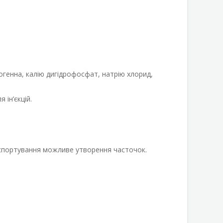
рогенна, калію дигідрофосфат, натрію хлорид,
 ін’єкцій.
анспортування можливе утворення часточок.