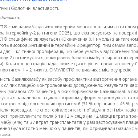
ічні і біологічні властивості.
динаміка
.
КТ
®
є мишачим/людським химерним моноклональним антитілом (
а інтерлейкіну-2 (антигени CD25), що експресується на поверхні 
КТ
®
специфічно зв'язується (K
D
-значення 0,1 нмоль) з антигено
ють високоафінітивний інтерлейкін-2-рецептор, тим самим запобі
 для Т-клітинної проліферації, що бере участь у відторгненні т
кіну-2 підтримується, поки рівень базиліксімабу в сироватці пере
я). Коли концентрація падає нижче цього рівня, прояв антигену
 протягом 1 – 2 тижнів. СІМУЛЕКТ
®
не викликає мієлосупресію.
ість базиліксімабу як засобу профілактики відторгнення органа
их сліпих плацебо-контрольованих дослідженнях. Результати дво
нь (загалом 722 пацієнти), в яких порівнювали базиліксімаб з п
вується паралельно з циклоспорином у формі мікроемульсії та к
 гострого відторгнення як протягом 6 (31 % порівняно з 45 %, р < 0
після пересадки. Не спостерігалося істотної відмінності між паціє
сті трансплантата після 6 та 12 місяців (на 12 місяці втрата тр
імабу (9 %) та 37 втрат трансплантатів у разі застосування плац
ення була істотно меншою у пацієнтів, які отримували базиліксі
тами.