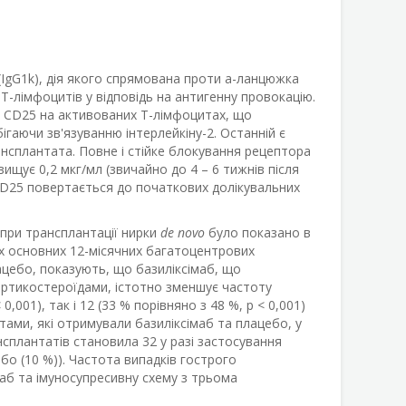
IgG
1k
), дія якого спрямована проти a-ланцюжка
Т-лімфоцитів у відповідь на антигенну провокацію.
м CD25 на активованих Т-лімфоцитах, що
гаючи зв'язуванню інтерлейкіну-2. Останній є
рансплантата. Повне і стійке блокування рецептора
вищує 0,2 мкг/мл (звичайно до 4 – 6 тижнів після
 CD25 повертається до початкових долікувальних
 при трансплантації нирки
de novo
було показано в
х основних 12-місячних багатоцентрових
лацебо, показують, що базиліксімаб, що
ортикостероїдами, істотно зменшує частоту
,001), так і 12 (33 % порівняно з 48 %, р < 0,001)
нтами, які отримували базиліксімаб та плацебо, у
ансплантатів становила 32 у разі застосування
ебо (10 %)). Частота випадків гострого
маб та імуносупресивну схему з трьома