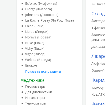
Exfoliac (Эксфолиак)
№ UA/171
Filorga (Филорга)
Склад
Johnsons (Джонсонс)
La Roche-Posay (Ля Рош-Позе)
діюча р
Laino (Лено)
1 флакон
Lierac (Лиерак)
допоміж
Noreva (Норева)
динатрі
Nuxe (Нюкс)
розчинни
Vichy (Виши)
Vigor (Вигор)
Лікар
Weleda (Веледа)
Ліофіліз
Биокон
Основні 
Показать все разделы
Фарма
Медтехника
Глюкометры
Імуносуп
Для диагностики
Код АТХ
Ингаляторы
Фарма
Термометры