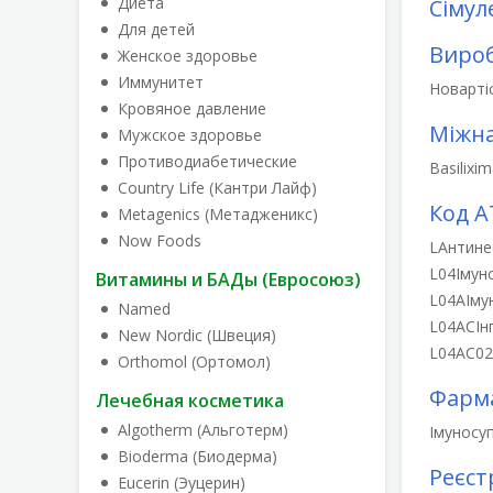
Диета
Сімуле
Для детей
Виро
Женское здоровье
Иммунитет
Новарті
Кровяное давление
Міжна
Мужское здоровье
Противодиабетические
Basilixi
Country Life (Кантри Лайф)
Код А
Metagenics (Метадженикс)
Now Foods
L
Антине
L04
Імун
Витамины и БАДы (Евросоюз)
L04A
Іму
Named
L04AC
Ін
New Nordic (Швеция)
L04AC02
Orthomol (Ортомол)
Фарма
Лечебная косметика
Algotherm (Альготерм)
Імуносуп
Bioderma (Биодерма)
Реєст
Eucerin (Эуцерин)