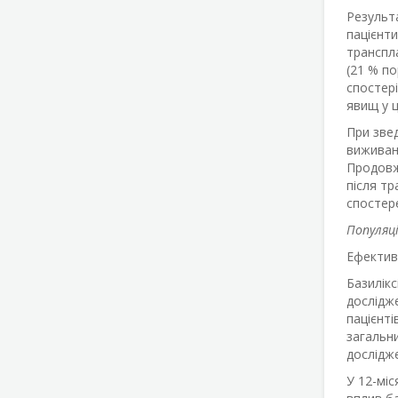
Результа
пацієнти
транспл
(21 % п
спостері
явищ у ц
При звед
виживано
Продовже
після тр
спостере
Популяці
Ефективн
Базилік
дослідж
пацієнті
загальни
дослідж
У 12-мі