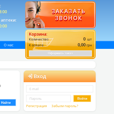
:
ЗАКАЗАТЬ
8:00
ЗВОНОК
аптеки:
0:00
Корзина:
0
Количество:
шт
0,00
О нас
К оплате:
грн
Оформить заказ
Вход
9
Войти
Найти
Регистрация
Забыли пароль?