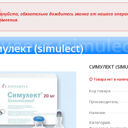
ю
алуйста, обязательно дождитесь звонка от нашего операт
рмления.
улект (simulec
улект (simulect)
СИМУЛЕКТ (SIMUL
Товара нет в налич
Код товара:
Производитель:
Наличие:
Категория: