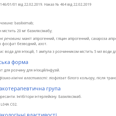
46/01/01 від 22.02.2019. Наказ № 464 від 22.02.2019
ечовина:
basiliximab;
 містить 20 мг базиліксімабу;
ні речовини
: маніт апірогенний, гліцин апірогенний, сахароза апі
ю фосфат безводний, азот.
к:
вода для ін’єкцій, 1 ампула з розчинником містить 5 мл води для
ська форма
ат для розчину для ін’єкцій/інфузій.
фізико-хімічні властивості:
ліофілізат білого кольору, після тр
котерапевтична група
ресанти. Інгібітори інтерлейкіну. Базиліксімаб.
 L04A C02.
кологічні властивості