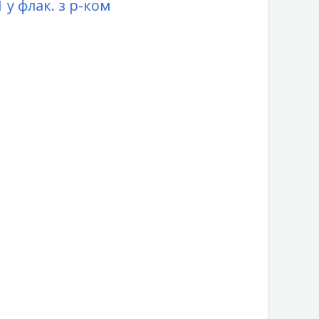
1 у флак. з р-ком