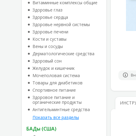
Витаминные комплексы общие
Здоровье глаз
Здоровье сердца
Здоровье нервной системы
Здоровье печени
Кости и суставы
Вены и сосуды
Дерматологические средства
Здоровый сон
Желудок и кишечник
Мочеполовая система
Вн
Товары для диабетиков
Спортивное питание
Здоровое питание и
органические продукты
ИНСТР
Антигельминтные средства
Показать все разделы
БАДы (США)