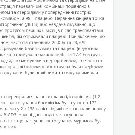
ї, мікофенолатом мофетилом та стероїдами на стан
рація переваги цієї комбінації порівняно з
илом та стероїдами у попередженні гострих
ліксімабом, а 98 – плацебо. Первинна кінцева точка
ідторгнення (ДБГВ) або невдача лікування, що
 протягом перших 6 місяців після трансплантації
пацієнтів, які отримували плацебо. При включенні до
нням, частота становила 26,0 % та 23,9 %
і отримували базиліксімаб та плацебо (відносний
пі, яка отримувала базиліксімаб, та 17,4 % в групі,
випадки, що межували з відторгненням, то частота
гальні профілі безпеки в обох групах були подібними.
п лікування були подібними та очікуваними для
 перевірялися на антитіла до ідіотипів, у 4 (1,2
женні застосування басиліксімабу за участю 172
влено у 2 з 138 пацієнтів, які не зазнавали впливу
онаб-CD3. Наявні дані щодо застосування
ть на те, що наступне застосування муромонабу-
чається.