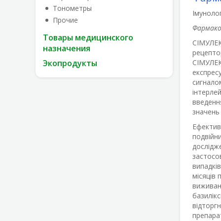
Тонометры
Імунолог
Прочие
Фармако
Товары медицинского
СІМУЛЕ
назначения
рецептор
Экопродукты
СІМУЛЕ
експресу
сигналом
інтерлей
введенн
значень
Ефективн
подвійн
дослідже
застосо
випадків
місяців 
виживано
базилікс
відторгн
препара