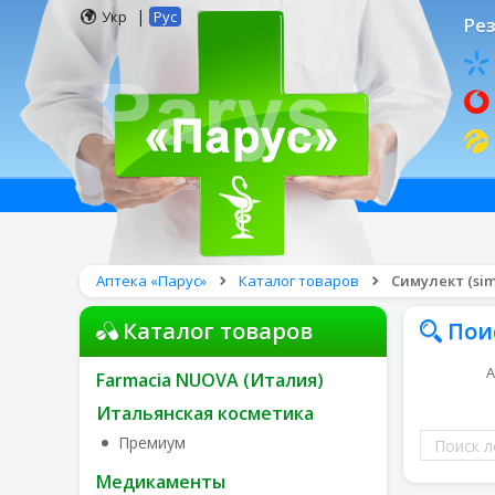
|
Укр
Рус
Рез
Аптека «Парус»
Каталог товаров
Симулект (simu
Каталог товаров
Пои
А
Farmacia NUOVA (Италия)
Итальянская косметика
Поиск
Премиум
лекарств
Медикаменты
по