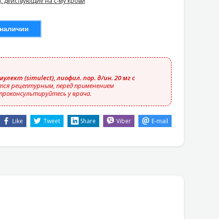
, действующие на с-му крови
 наличии
улект (simulect), лиофил. пор. д/ин. 20 мг с
тся рецептурным, перед применением
проконсультируйтесь у врача.
Like
Tweet
Share
Viber
E-mail