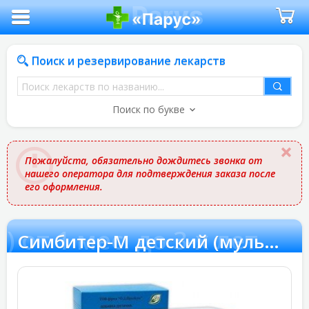
Поиск и резервирование лекарств
Поиск
лекарств
Поиск по букве
по
названию
Пожалуйста, обязательно дождитесь звонка от
нашего оператора для подтверждения заказа после
его оформления.
от 1 мес. до 3-х лет
Симбитер-М детский (мультипробиотик) от 1 мес. до 3-х лет