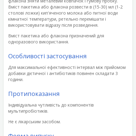
флакона зняти металевий ковпачок і гумову пробку.
Вміст пакетика або флакона розвести в (15-30) мл (1-2
столові ложки) кип'яченого молока або питної води
кімнатної температури, ретельно перемішати і
використовувати відразу після розведення.
Вміст пакетика або флакона призначений для
одноразового використання.
Особливості застосування
Для максимальної ефективності інтервал між прийомом
добавки дієтичної і антибіотиків повинен складати 3
години.
Протипоказання
Індивідуальна чутливість до компонентів
мультипробіотиків.
Не є лікарським засобом.
Форма випуску