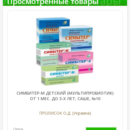
росмотренные товары
Просмотренные товары
СИМБИТЕР-М ДЕТСКИЙ (МУЛЬТИПРОБИОТИК)
ОТ 1 МЕС. ДО 3-Х ЛЕТ, САШЕ, №10
ПРОЛИСОК О.Д. (Украина)
Цена