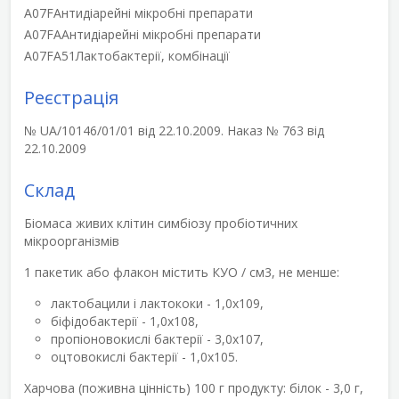
A07F
Антидіарейні мікробні препарати
A07FA
Антидіарейні мікробні препарати
A07FA51
Лактобактерії, комбінації
Реєстрація
№ UA/10146/01/01 від 22.10.2009. Наказ № 763 від
22.10.2009
Склад
Біомаса живих клітин симбіозу пробіотичних
мікроорганізмів
1 пакетик або флакон містить КУО / см3, не менше:
лактобацили і лактококи - 1,0х10
9
,
біфідобактерії - 1,0х10
8
,
пропіоновокислі бактерії - 3,0х10
7
,
оцтовокислі бактерії - 1,0х10
5
.
Харчова (поживна цінність) 100 г продукту: білок - 3,0 г,