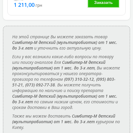
Заказать
1 211,00
грн
На этой странице Вы можете заказать товар
Симбитер-М детский (мультипробиотик) от 1 мес.
до 3-х лет
и уточнить его актуальную цену.
Если у вас возникли какие-либо вопросы по товару
или поиску аналогов для
Симбитер-М детский
(мультипробиотик) от 1 мес. до 3-х лет
, Вы можете
проконсультироваться у нашего оператора-
провизора по телефонам
(097) 310-32-12, (095) 803-
51-21, (073) 092-77-38
. Вы можете получить
информацию по наличию и поиску препарата
Симбитер-М детский (мультипробиотик) от 1 мес.
до 3-х лет
по самым низким ценам, его стоимости и
срокам доставки в Ваш город.
Также мы можем доставить
Симбитер-М детский
(мультипробиотик) от 1 мес. до 3-х лет
курьером по
Киеву.