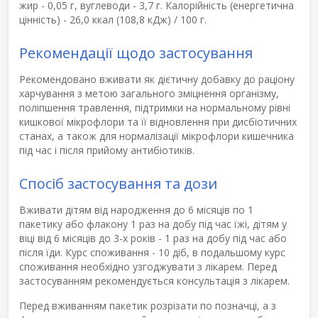
жир - 0,05 г, вуглеводи - 3,7 г. Калорійність (енергетична
цінність) - 26,0 ккал (108,8 кДж) / 100 г.
Рекомендації щодо застосування
Рекомендовано вживати як дієтичну добавку до раціону
харчування з метою загального зміцнення організму,
поліпшення травлення, підтримки на нормальному рівні
кишкової мікрофлори та її відновлення при дисбіотичних
станах, а також для нормалізації мікрофлори кишечника
під час і після прийому антибіотиків.
Спосіб застосування та дози
Вживати дітям від народження до 6 місяців по 1
пакетику або флакону 1 раз на добу під час їжі, дітям у
віці від 6 місяців до 3-х років - 1 раз на добу під час або
після їди. Курс споживання - 10 діб, в подальшому курс
споживання необхідно узгоджувати з лікарем. Перед
застосуванням рекомендується консультація з лікарем.
Перед вживанням пакетик розрізати по позначці, а з