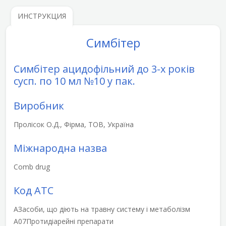
ИНСТРУКЦИЯ
Симбітер
Симбітер ацидофільний до 3-х років
сусп. по 10 мл №10 у пак.
Виробник
Пролісок О.Д., Фірма, ТОВ, Україна
Міжнародна назва
Comb drug
Код АТС
A
Засоби, що діють на травну систему і метаболізм
A07
Протидіарейні препарати