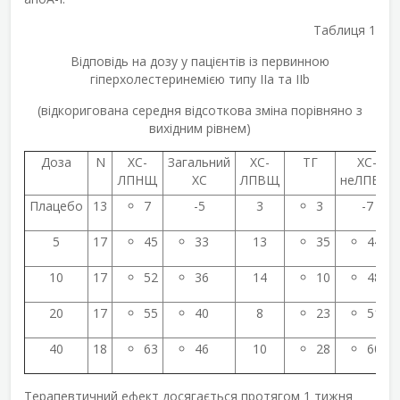
Таблиця 1
Відповідь на дозу у пацієнтів із первинною
гіперхолестеринемією типу IIa та IІb
(відкоригована середня відсоткова зміна порівняно з
вихідним рівнем)
Доза
N
ХС-
Загальний
ХС-
ТГ
ХС-
ЛПНЩ
ХС
ЛПВЩ
неЛПВЩ
Плацебо
13
7
-5
3
3
-7
5
17
45
33
13
35
44
10
17
52
36
14
10
48
20
17
55
40
8
23
51
40
18
63
46
10
28
60
Терапевтичний ефект досягається протягом 1 тижня