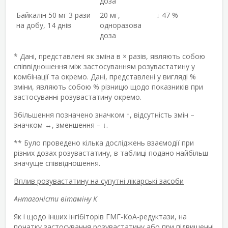
доза
Байкалін 50 мг 3 рази
20 мг,
↓ 47 %
на добу, 14 днів
одноразова
доза
* Дані, представлені як зміна в × разів, являють собою
співвідношення між застосуванням розувастатину у
комбінації та окремо. Дані, представлені у вигляді %
зміни, являють собою % різницю щодо показників при
застосуванні розувастатину окремо.
Збільшення позначено значком ↑, відсутність змін –
значком ↔, зменшення – ↓.
** Було проведено кілька досліджень взаємодії при
різних дозах розувастатину, в таблиці подано найбільш
значуще співвідношення.
Вплив розувастатину на супутні лікарські засоби
Антагоністи вітаміну К
Як і щодо інших інгібіторів ГМГ-КоА-редуктази, на
початку застосування розувастатину або при підвищенні