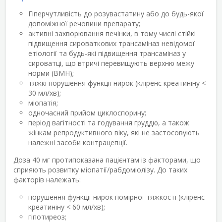
Гіперчутливість до розувастатину або до будь-якої
допоміжної речовини препарату;
активні захворювання печінки, в тому числі стійкі
підвищення сироваткових трансаміназ невідомої
етіології та будь-які підвищення трансаміназ у
сироватці, що втричі перевищують верхню межу
норми (ВМН);
тяжкі порушення функції нирок (кліренс креатиніну <
30 мл/хв);
міопатія;
одночасний прийом циклоспорину;
період вагітності та годування груддю, а також
жінкам репродуктивного віку, які не застосовують
належні засоби контрацепції.
Доза 40 мг протипоказана пацієнтам із факторами, що
сприяють розвитку міопатії/рабдоміолізу. До таких
факторів належать:
порушення функції нирок помірної тяжкості (кліренс
креатиніну < 60 мл/хв);
гіпотиреоз;