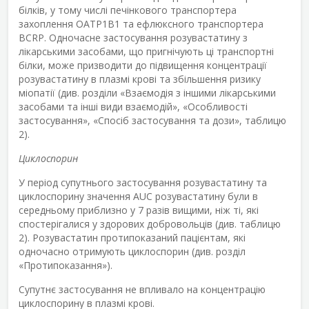
білків, у тому числі печінкового транспортера
захоплення ОАТР1В1 та ефлюксного транспортера
BCRP. Одночасне застосування розувастатину з
лікарськими засобами, що пригнічують ці транспортні
білки, може призводити до підвищення концентрації
розувастатину в плазмі крові та збільшення ризику
міопатії (див. розділи «Взаємодія з іншими лікарськими
засобами та інші види взаємодій», «Особливості
застосування», «Спосіб застосування та дози», таблицю
2).
Циклоспорин
У період супутнього застосування розувастатину та
циклоспорину значення AUC розувастатину були в
середньому приблизно у 7 разів вищими, ніж ті, які
спостерігалися у здорових добровольців (див. таблицю
2). Розувастатин протипоказаний пацієнтам, які
одночасно отримують циклоспорин (див. розділ
«Протипоказання»).
Супутнє застосування не впливало на концентрацію
циклоспорину в плазмі крові.