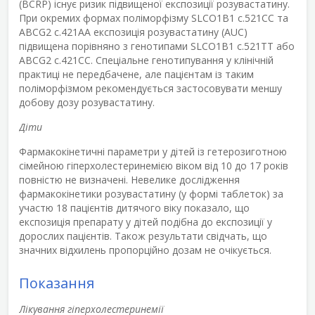
(BCRP) існує ризик підвищеної експозиції розувастатину.
При окремих формах поліморфізму SLCO1B1 с.521СС та
ABCG2 с.421АА експозиція розувастатину (AUC)
підвищена порівняно з генотипами SLCO1B1 с.521ТТ або
ABCG2 с.421СС. Спеціальне генотипування у клінічній
практиці не передбачене, але пацієнтам із таким
поліморфізмом рекомендується застосовувати меншу
добову дозу розувастатину.
Діти
Фармакокінетичні параметри у дітей із гетерозиготною
сімейною гіперхолестеринемією віком від 10 до 17 років
повністю не визначені. Невелике дослідження
фармакокінетики розувастатину (у формі таблеток) за
участю 18 пацієнтів дитячого віку показало, що
експозиція препарату у дітей подібна до експозиції у
дорослих пацієнтів. Також результати свідчать, що
значних відхилень пропорційно дозам не очікується.
Показання
Лікування гіперхолестеринемії