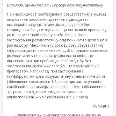
Взаємодії, що вимагають корекції дози розувастатину
При необхідності застосування розувастатину з іншими
лікарськими засобами, здатними підвищувати
експозицію розувастатину, його дозу потрібно
скоригувати. Якщо очікується, що експозиція препарату
(AUC) зросте приблизно у 2 або більше разів,
застосування розувастатину слід починати з дози 5 мг 1
раз на добу. Максимальну добову дозу розувастатину
слід скоригувати таким чином, щоб очікувана експозиція
розувастатину не перевищувала експозицію, що
відзначається при прийомі дози 40 мг/добу без
застосування лікарських засобів, що взаємодіють із
препаратом; наприклад, при застосуванні з
гемфіброзилом доза розувастатину становитиме 20 мг
(збільшення експозиції в 1,9 раза), при застосуванні з
комбінацією ритонавір/атазанавір – 10 мг (збільшення в
3,1 раза), при одночасному застосуванні з
циклоспорином – 5 мг (збільшення в 7,1 раза).
Таблиця 2
Вплив супутніх лікарських засобів на експозицію