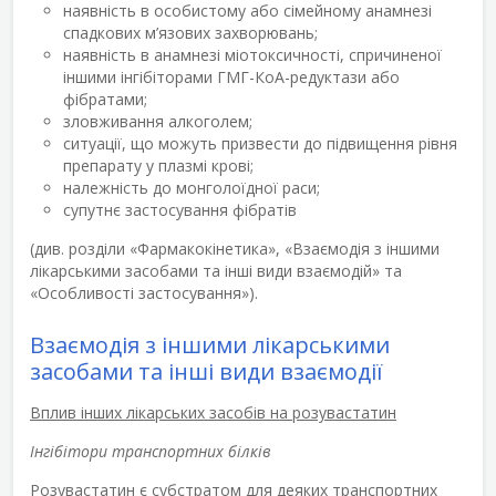
наявність в особистому або сімейному анамнезі
спадкових м’язових захворювань;
наявність в анамнезі міотоксичності, спричиненої
іншими інгібіторами ГМГ-КоА-редуктази або
фібратами;
зловживання алкоголем;
ситуації, що можуть призвести до підвищення рівня
препарату у плазмі крові;
належність до монголоїдної раси;
супутнє застосування фібратів
(див. розділи «Фармакокінетика», «Взаємодія з іншими
лікарськими засобами та інші види взаємодій» та
«Особливості застосування»).
Взаємодія з іншими лікарськими
засобами та інші види взаємодії
Вплив інших лікарських засобів на розувастатин
Інгібітори транспортних білків
Розувастатин є субстратом для деяких транспортних