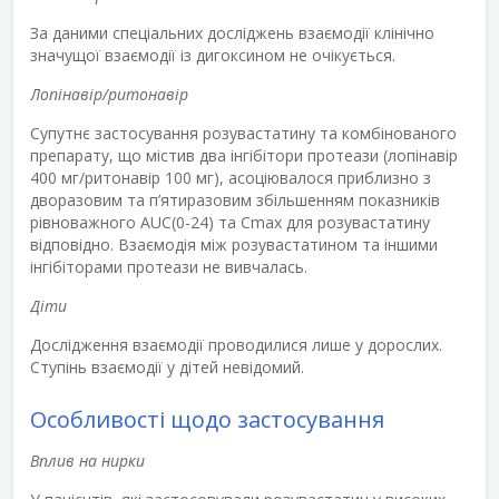
За даними спеціальних досліджень взаємодії клінічно
значущої взаємодії із дигоксином не очікується.
Лопінавір/ритонавір
Супутнє застосування розувастатину та комбінованого
препарату, що містив два інгібітори протеази (лопінавір
400 мг/ритонавір 100 мг), асоціювалося приблизно з
дворазовим та п’ятиразовим збільшенням показників
рівноважного AUC
(0-24)
та С
mах
для розувастатину
відповідно. Взаємодія між розувастатином та іншими
інгібіторами протеази не вивчалась.
Діти
Дослідження взаємодії проводилися лише у дорослих.
Ступінь взаємодії у дітей невідомий.
Особливості щодо застосування
Вплив на нирки