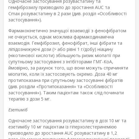
Одночасне застосування розувастатину та
гемфіброзилу призводило до зростання AUC та
C
max
розувастатину в 2 рази (див. розділ «Особливості
застосування»).
Фармакокінетично значущої взаємодії з фенофібратом
не очікується, однак можлива фармакодинамічна
взаємодія. Гемфіброзил, фенофібрат, інші фібрати та
ліпідознижуючі дози (> або рівні 1 г/добу) ніацину
(нікотинової кислоти) збільшують ризик міопатії при
супутньому застосуванні з інгібіторами ГМГ-КоА,
ймовірно, за рахунок того, що вони можуть спричиняти
міопатію, коли їх застосовують окремо. Доза 40 мг
протипоказана при супутньому застосуванні фібратів
(див. розділи «Протипоказання» та «Особливості
застосування»). Таким пацієнтам також слід починати
терапію з дози 5 мг.
Езетиміб
Одночасне застосування розувастатину в дозі 10 мг та
езетимібу 10 мг пацієнтам із гіперхолестеринемією
призводило до зростання AUC розувастатину в 1,2