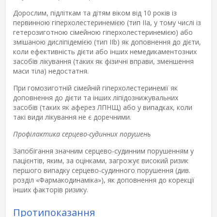
Дорослим, підліткам та дітям віком від 10 років із
первинною гіперхолестеринемією (тип ІІа, у тому числі із
гетерозиготною сімейною гіперхолестеринемією) або
змішаною дисліпідемією (тип IIb) як доповнення до дієти,
коли ефективність дієти або інших немедикаментозних
засобів лікування (таких як фізичні вправи, зменшення
маси тіла) недостатня.
При гомозиготній сімейній гіперхолестеринемії як
доповнення до дієти та інших ліпідознижувальних
засобів (таких як аферез ЛПНЩ) або у випадках, коли
такі види лікування не є доречними.
Профілактика серцево-судинних порушень
Запобігання значним серцево-судинним порушенням у
пацієнтів, яким, за оцінками, загрожує високий ризик
першого випадку серцево-судинного порушення (див.
розділ «Фармакодинаміка»), як доповнення до корекції
інших факторів ризику.
Протипоказання