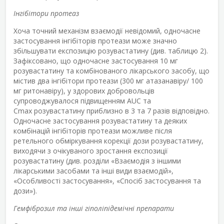
Інгібітори протеаз
Хоча точний механізм взаємодії невідомий, одночасне
застосування інгібіторів протеази може значно
збільшувати експозицію розувастатину (див. таблицю 2).
Зафіксовано, що одночасне застосування 10 мг
розувастатину та комбінованого лікарського засобу, що
містив два інгібітори протеази (300 мг атазанавіру/ 100
мг ритонавіру), у здорових добровольців
супроводжувалося підвищенням AUC та
C
max
розувастатину приблизно в 3 та 7 разів відповідно.
Одночасне застосування розувастатину та деяких
комбінацій інгібіторів протеази можливе після
ретельного обміркування корекції дози розувастатину,
виходячи з очікуваного зростання експозиції
розувастатину (див. розділи «Взаємодія з іншими
лікарськими засобами та інші види взаємодій»,
«Особливості застосування», «Спосіб застосування та
дози»).
Гемфіброзил та інші гіполіпідемічні препарати