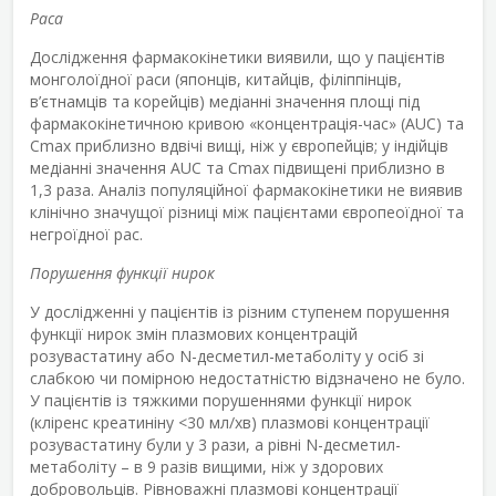
Раса
Дослідження фармакокінетики виявили, що у пацієнтів
монголоїдної раси (японців, китайців, філіппінців,
в’єтнамців та корейців) медіанні значення площі під
фармакокінетичною кривою «концентрація-час» (AUC) та
C
max
приблизно вдвічі вищі, ніж у європейців; у індійців
медіанні значення AUC та C
max
підвищені приблизно в
1,3 раза. Аналіз популяційної фармакокінетики не виявив
клінічно значущої різниці між пацієнтами європеоїдної та
негроїдної рас.
Порушення функції нирок
У дослідженні у пацієнтів із різним ступенем порушення
функції нирок змін плазмових концентрацій
розувастатину або N-десметил-метаболіту у осіб зі
слабкою чи помірною недостатністю відзначено не було.
У пацієнтів із тяжкими порушеннями функції нирок
(кліренс креатиніну <30 мл/хв) плазмові концентрації
розувастатину були у 3 рази, а рівні N-десметил-
метаболіту – в 9 разів вищими, ніж у здорових
добровольців. Рівноважні плазмові концентрації