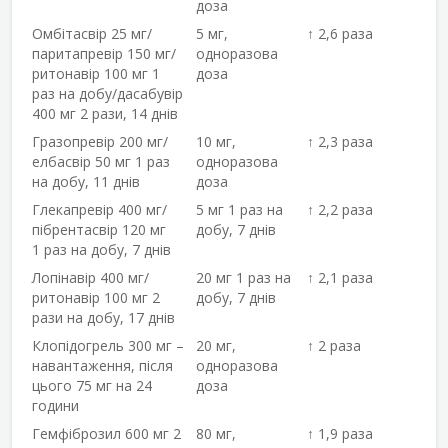
доза
Омбітасвір 25 мг/
5 мг,
↑ 2,6 раза
паритапревір 150 мг/
одноразова
ритонавір 100 мг 1
доза
раз на добу/дасабувір
400 мг 2 рази, 14 днів
Гразопревір 200 мг/
10 мг,
↑ 2,3 раза
елбасвір 50 мг 1 раз
одноразова
на добу, 11 днів
доза
Глекапревір 400 мг/
5 мг 1 раз на
↑ 2,2 раза
пібрентасвір 120 мг
добу, 7 днів
1 раз на добу, 7 днів
Лопінавір 400 мг/
20 мг 1 раз на
↑ 2,1 раза
ритонавір 100 мг 2
добу, 7 днів
рази на добу, 17 днів
Клопідогрель 300 мг –
20 мг,
↑ 2 раза
навантаження, після
одноразова
цього 75 мг на 24
доза
години
Гемфіброзил 600 мг 2
80 мг,
↑ 1,9 раза