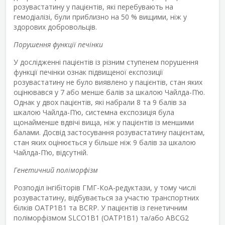
розувастатину у пацієнтів, які перебувають на
гемодіалізі, були приблизно на 50 % вищими, ніж у
здорових добровольців.
Порушення функції печінки
У дослідженні пацієнтів із різним ступенем порушення
функції печінки ознак підвищеної експозиції
розувастатину не було виявлено у пацієнтів, стан яких
оцінювався у 7 або менше балів за шкалою Чайлда-П’ю.
Однак у двох пацієнтів, які набрали 8 та 9 балів за
шкалою Чайлда-П’ю, системна експозиція була
щонайменше вдвічі вища, ніж у пацієнтів із меншими
балами. Досвід застосування розувастатину пацієнтам,
стан яких оцінюється у більше ніж 9 балів за шкалою
Чайлда-П’ю, відсутній.
Генетичний поліморфізм
Розподіл інгібіторів ГМГ-КоА-редуктази, у тому числі
розувастатину, відбувається за участю транспортних
білків ОАТР1В1 та BCRP. У пацієнтів із генетичним
поліморфізмом SLCO1B1 (OATP1B1) та/або ABCG2