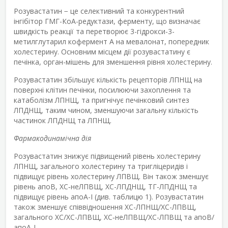
Розувастатин − це селективний та конкурентний
інгібітор ГМГ-КоА-редуктази, ферменту, що визначає
швидкість реакції та перетворює 3-гідрокси-3-
метилглутарил кофермент А на мевалонат, попередник
холестерину. Основним місцем дії розувастатину є
печінка, орган-мішень для зменшення рівня холестерину.
Розувастатин збільшує кількість рецепторів ЛПНЩ на
поверхні клітин печінки, посилюючи захоплення та
катаболізм ЛПНЩ, та пригнічує печінковий синтез
ЛПДНЩ, таким чином, зменшуючи загальну кількість
частинок ЛПДНЩ та ЛПНЩ.
Фармакодинамічна дія
Розувастатин знижує підвищений рівень холестерину
ЛПНЩ, загального холестерину та тригліцеридів і
підвищує рівень холестерину ЛПВЩ. Він також зменшує
рівень апоВ, ХС‑неЛПВЩ, ХС-ЛПДНЩ, ТГ-ЛПДНЩ та
підвищує рівень апоА-І (див. таблицю 1). Розувастатин
також зменшує співвідношення ХС-ЛПНЩ/ХС-ЛПВЩ,
загального ХС/ХС-ЛПВЩ, ХС‑неЛПВЩ/ХС-ЛПВЩ та апоВ/
апоА-І.