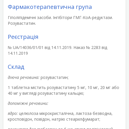
Фармакотерапевтична група
Гіполіпідемічні засоби. Інгібітори ГМГ-КоА-редуктази.
Розувастатин.
Реєстрація
№ UA/14036/01/01 від 14.11.2019. Наказ № 2283 від
14.11.2019
Склад
діюча речовина:
розувастатин;
1 таблетка містить розувастатину 5 мг, 10 мг, 20 мг або
40 мг у вигляді розувастатину кальцію;
допоміжні речовини:
ядро:
целюлоза мікрокристалічна, лактоза безводна,
кросповідон, повідон, натрію стеарилфумарат;