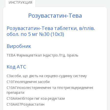
ИНСТРУКЦИЯ
Розувастатин-Тева
Розувастатин-Тева таблетки, в/плів.
обол. по 5 мг №30 (10х3)
Виробник
ТЕВА Фармацевтікал Індастріз Лтд, Ізраїль
Код АТС
C
Засоби, що діють на серцево-судинну систему
C10
Гіполіпідемічні засоби
C10A
Гіпохолестеринемічні та гіпотригліцеридемічні
препарати
C10AA
Інгібітори гмг кoа-редуктази
C10AA07
Розувастатин