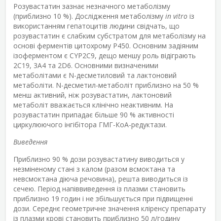
Розувастатин зазнає незначного метаболізму
(приблизно 10 %). Дослідження метаболізму
in vitro
із
використанням гепатоцитів людини свідчать, що
розувастатин є слабким субстратом для метаболізму на
основі ферментів цитохрому Р450. Основним задіяним
ізоферментом є CYP2C9, дещо меншу роль відіграють
2C19, 3A4 та 2D6. Основними визначеними
метаболітами є N-десметиловий та лактоновий
метаболіти. N-десметил-метаболіт приблизно на 50 %
менш активний, ніж розувастатин, лактоновий
метаболіт вважається клінічно неактивним. На
розувастатин припадає більше 90 % активності
циркулюючого інгібітора ГМГ-КоА-редуктази.
Виведення
Приблизно 90 % дози розувастатину виводиться у
незміненому стані з калом (разом всмоктана та
невсмоктана діюча речовина), решта виводиться із
сечею. Період напіввиведення із плазми становить
приблизно 19 годин і не збільшується при підвищенні
дози. Середнє геометричне значення кліренсу препарату
із плазми крові становить приблизно 50 л/годину