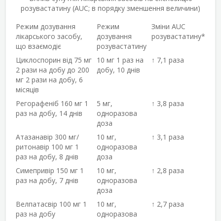
розувастатину (AUC; в порядку зменшення величини)
Режим дозування
Режим
Зміни AUC
лікарського засобу,
дозування
розувастатину*
що взаємодіє
розувастатину
Циклоспорин від 75 мг
10 мг 1 раз на
↑ 7,1 раза
2 рази на добу до 200
добу, 10 днів
мг 2 рази на добу, 6
місяців
Регорафеніб 160 мг 1
5 мг,
↑ 3,8 раза
раз на добу, 14 днів
одноразова
доза
Атазанавір 300 мг/
10 мг,
↑ 3,1 раза
ритонавір 100 мг 1
одноразова
раз на добу, 8 днів
доза
Симепривір 150 мг 1
10 мг,
↑ 2,8 раза
раз на добу, 7 днів
одноразова
доза
Велпатасвір 100 мг 1
10 мг,
↑ 2,7 раза
раз на добу
одноразова