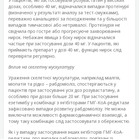
У пацієнтів, які застосовували розувастатин у високих
дозах, особливо 40 мг, відзначалися випадки протеїнурії
(визначеної у результаті аналізу за тест-смужками),
переважно канальцевої за походженням та у більшості
випадків тимчасової або нетривалої. Протеїнурія не
свідчила про гостре або прогресуюче захворювання
нирок. Небажані явища з боку нирок відзначалися
частіше при застосуванні дози 40 мг. У пацієнтів, які
приймають препарат у дозі 40 мг, функцію нирок слід
перевіряти регулярно.
Вплив на скелетну мускулатуру
Ураження скелетної мускулатури, наприклад міалгія,
міопатія та рідко – рабдоміоліз, спостерігаються у
пацієнтів при застосуванні усіх доз розувастатину, а
особливо при дозах більше 20 мг. При застосуванні
езетимібу у комбінації з інгібіторами ГМГ-КоА-редуктази
зафіксовано випадки розвитку рабдоміолізу. Не можна
виключати можливості фармакодинамічної взаємодії, а
тому таку комбінацію слід застосовувати з обережністю.
Як і у випадку застосування інших інгібіторів ГМГ-КоА-
редуктази, про випадки рабдоміолізу, пов’язані із