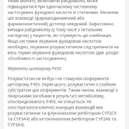
Ризик міопатії, включаючи рабдоміоліз, може
підвищуватися при одночасному системному
застосуванні фузидової кислоти зі статинами. Механізм
цієї взаємодії (фармакодинамічний або
фармакокінетичний) дотепер невідомий. Зафіксовано
випадки рабдоміолізу (у тому числі з летальним
наслідком) у пацієнтів, які отримують цю комбінацію.
Якщо системне лікування фузидовою кислотою
необхідно, лікування розувастатином слід припинити на
весь термін лікування фузидовою кислотою (див. розділ
«Особливості застосування»).
Ферменти цитохрому Р450
Розувастатин не інгібує і не стимулює ізоферменти
цитохрому Р450. Окрім цього, розувастатин є слабким
субстратом цих ізоферментів. Таким чином, взаємодії з
лікарськими засобами в результаті метаболізму,
опосередкованого Р450, не очікується. Не
спостерігалося клінічно значущих взаємодій між
розувастатином та флуконазолом (інгібітором CYP2C9
та CYP3A4) або кетоконазолом (інгібітором CYP2A6 та
CYP3A4).