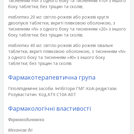
тисненням «N» з одного боку та тисненням «10» з іншого
боку таблетки; без тріщин та сколів;
таблетки 20 мг:
світло-рожеві або рожеві круглі
двоопуклі таблетки, вкриті плівковою оболонкою, з
тисненням «N» з одного боку та тисненням «20» з іншого
боку таблетки; без тріщин та сколів;
таблетки 40 мг:
світло-рожеві або рожеві овальні
таблетки, вкриті плівковою оболонкою, з тисненням «N»
з одного боку та тисненням «40» з іншого боку
таблетки; без тріщин та сколів.
Фармакотерапевтична група
Гіполіпідемічні засоби. Інгібітори ГМГ-КоА-редуктази.
Розувастатин. Код АТХ С10А А07.
Фармакологічні властивості
Фармакодинаміка.
Механізм дії