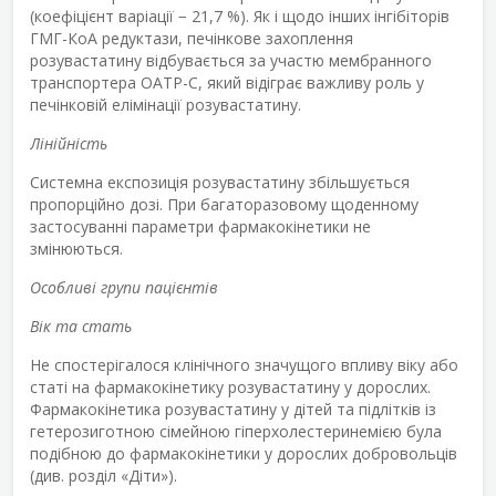
(коефіцієнт варіації − 21,7 %). Як і щодо інших інгібіторів
ГМГ-КоА редуктази, печінкове захоплення
розувастатину відбувається за участю мембранного
транспортера OATP-C, який відіграє важливу роль у
печінковій елімінації розувастатину.
Лінійність
Системна експозиція розувастатину збільшується
пропорційно дозі. При багаторазовому щоденному
застосуванні параметри фармакокінетики не
змінюються.
Особливі групи пацієнтів
Вік та стать
Не спостерігалося клінічного значущого впливу віку або
статі на фармакокінетику розувастатину у дорослих.
Фармакокінетика розувастатину у дітей та підлітків із
гетерозиготною сімейною гіперхолестеринемією була
подібною до фармакокінетики у дорослих добровольців
(див. розділ «Діти»).