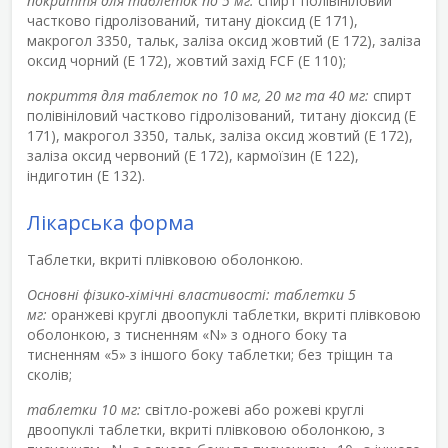
покриття для таблеток по 5 мг:
спирт полівініловий
частково гідролізований, титану діоксид (Е 171),
макрогол 3350, тальк, заліза оксид жовтий (Е 172), заліза
оксид чорний (E 172), жовтий захід FCF (Е 110);
покриття для таблеток по 10 мг, 20 мг та 40 мг:
спирт
полівініловий частково гідролізований, титану діоксид (Е
171), макрогол 3350, тальк, заліза оксид жовтий (Е 172),
заліза оксид червоний (E 172), кармоїзин (Е 122),
індиготин (Е 132).
Лікарська форма
Таблетки, вкриті плівковою оболонкою.
Основні фізико-хімічні властивості: таблетки 5
мг:
оранжеві круглі двоопуклі таблетки, вкриті плівковою
оболонкою, з тисненням «N» з одного боку та
тисненням «5» з іншого боку таблетки; без тріщин та
сколів;
таблетки 10 мг:
світло-рожеві або рожеві круглі
двоопуклі таблетки, вкриті плівковою оболонкою, з