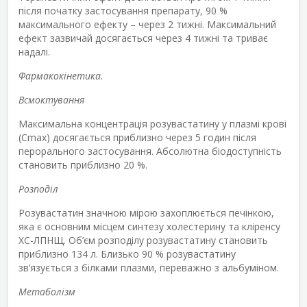
після початку застосування препарату, 90 %
максимального ефекту – через 2 тижні. Максимальний
ефект зазвичай досягається через 4 тижні та триває
надалі.
Фармакокінетика.
Всмоктування
Максимальна концентрація розувастатину у плазмі крові
(C
max
) досягається приблизно через 5 годин після
перорального застосування. Абсолютна біодоступність
становить приблизно 20 %.
Розподіл
Розувастатин значною мірою захоплюється печінкою,
яка є основним місцем синтезу холестерину та кліренсу
ХС-ЛПНЩ. Об’єм розподілу розувастатину становить
приблизно 134 л. Близько 90 % розувастатину
зв’язується з білками плазми, переважно з альбуміном.
Метаболізм