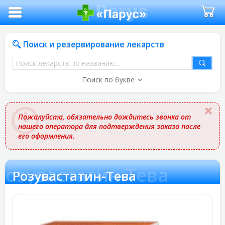
Поиск и резервирование лекарств
Поиск
лекарств
Поиск по букве
по
названию
Пожалуйста, обязательно дождитесь звонка от
нашего оператора для подтверждения заказа после
его оформления.
Розувастатин-Тева
Розувастатин-Тева