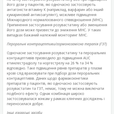
його дози у пацієнтів, які одночасно застосовують
антагоністи вітаміну К (наприклад, варфарин або інший
кумариновий антикоагулянт), можливе підвищення
Міжнародного нормалізованого співвідношення (МНС).
Припинення застосування розувастатину або зменшення
його дози може призвести до зниження МНС. У таких
випадках бажаний належний моніторинг МНС.
Пероральні контрацептиви/гормонозамісна терапія (ГЗТ)
Одночасне застосування розувастатину та пероральних
контрацептивів призводило до підвищення AUC
етинілестрадіолу та норгестрелу на 26 % та 34 %
відповідно. Таке підвищення рівнів препаратів у плазмі
крові слід враховувати при підборі дози пероральних
контрацептивів. Даних щодо фармакокінетики
препаратів у пацієнтів, які одночасно застосовують
розувастатин та ГЗТ, немає, тому не можна виключати
подібного ефекту. Однак комбінація широко
застосовувалася жінкам у рамках клінічних досліджень і
переносилася добре.
Інші лікарські засоби