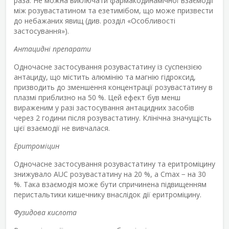
раза. Не можна виключати фармакодинамічної взаємодії
між розувастатином та езетимібом, що може призвести
до небажаних явищ (див. розділ «Особливості
застосування»).
Антацидні препарати
Одночасне застосування розувастатину із суспензією
антациду, що містить алюмінію та магнію гідроксид,
призводить до зменшення концентрації розувастатину в
плазмі приблизно на 50 %. Цей ефект був менш
вираженим у разі застосування антацидних засобів
через 2 години після розувастатину. Клінічна значущість
цієї взаємодії не вивчалася.
Еритроміцин
Одночасне застосування розувастатину та еритроміцину
знижувало AUC розувастатину на 20 %, а C
max
− на 30
%. Така взаємодія може бути спричинена підвищенням
перистальтики кишечнику внаслідок дії еритроміцину.
Фузидова кислота