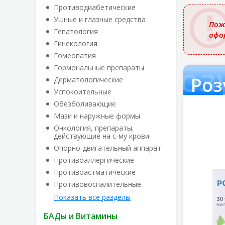
названи
Противодиабетические
Ушные и глазные средства
Пож
Гепатология
офо
Гинекология
Гомеопатия
Роз
Гормональные препараты
Роз
Дерматологические
Успокоительные
Обезболивающие
Мази и наружные формы
Онкология, препараты,
действующие на с-му крови
Опорно-двигательный аппарат
Противоаллергические
Противоастматические
Противовоспалительные
Показать все разделы
БАДы и Витамины