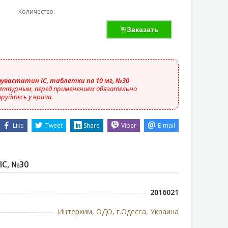
Количество:
Заказать
зувастатин IC, таблетки по 10 мг, №30
ептурным, перед применением обязательно
руйтесь у врача.
Like
Tweet
Share
Viber
E-mail
C, №30
2016021
Интерхим, ОДО, г.Одесса, Украина