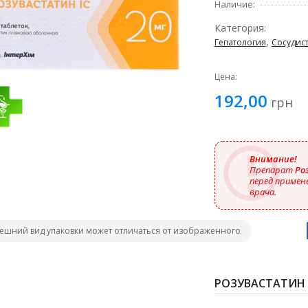
Наличие:
Категория:
,
Гепатология
Сосудис
Цена:
192,00
грн
Внимание!
Препарат
Ро
перед примен
врача.
ешний вид упаковки может отличаться от изображенного
РОЗУВАСТАТИН I