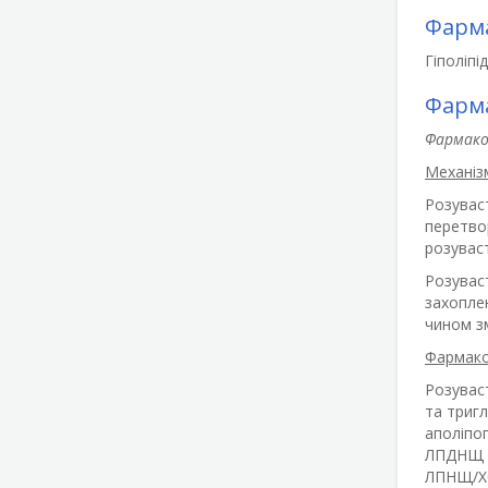
Фарма
Гіполіпі
Фарма
Фармако
Механізм
Розувас
перетво
розуваст
Розуваст
захоплен
чином з
Фармако
Розувас
та тригл
аполіпоп
ЛПДНЩ та
ЛПНЩ/ХС