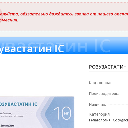
ю
алуйста, обязательно дождитесь звонка от нашего операт
рмления.
увастатин IC
увастатин IC
РОЗУВАСТАТИН I
Код товара:
Производитель:
Наличие:
Категория:
,
Гепатология
Сосудис