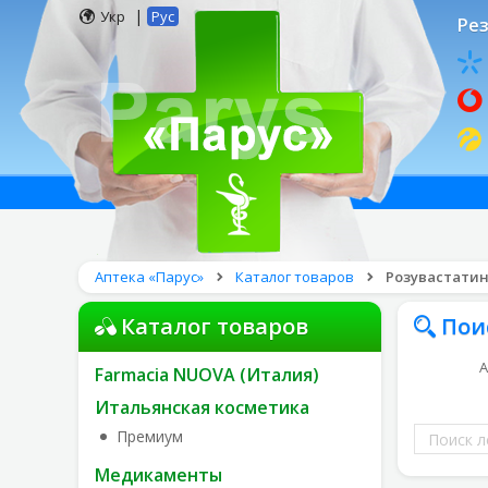
|
Укр
Рус
Рез
Аптека «Парус»
Каталог товаров
Розувастатин 
Каталог товаров
Пои
А
Farmacia NUOVA (Италия)
Итальянская косметика
Поиск
Премиум
лекарств
Медикаменты
по