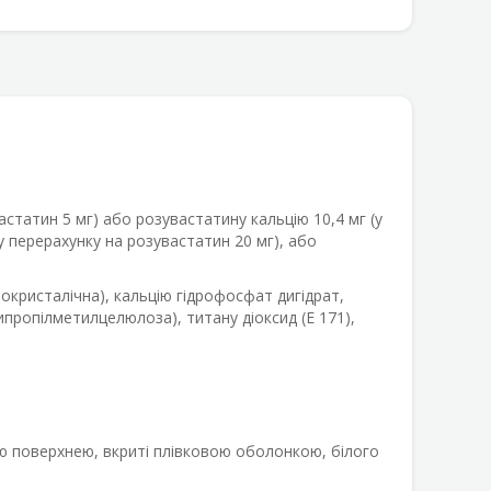
астатин 5 мг) або розувастатину кальцію 10,4 мг (у
у перерахунку на розувастатин 20 мг), або
окристалічна), кальцію гідрофосфат дигідрат,
ипропілметилцелюлоза), титану діоксид (Е 171),
 поверхнею, вкриті плівковою оболонкою, білого