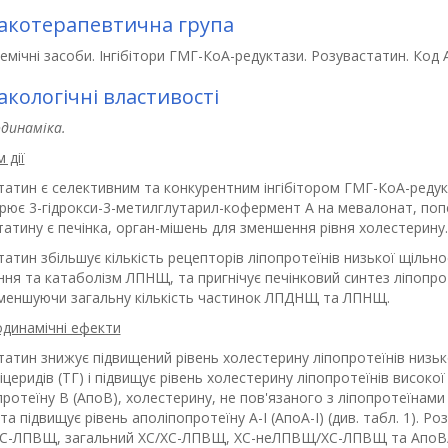
котерапевтична група
демічні засоби. Інгібітори ГМГ-КоА-редуктази. Розувастатин. Код 
кологічні властивості
динаміка.
 дії
татин є селективним та конкурентним інгібітором ГМГ-КоА-редукт
рює 3-гідрокси-3-метилглутарил-кофермент А на мевалонат, попе
атину є печінка, орган-мішень для зменшення рівня холестерину.
атин збільшує кількість рецепторів ліпопротеїнів низької щільн
ня та катаболізм ЛПНЩ, та пригнічує печінковий синтез ліпопро
меншуючи загальну кількість частинок ЛПДНЩ та ЛПНЩ.
динамічні ефекти
татин знижує підвищений рівень холестерину ліпопротеїнів низьк
іцеридів (ТГ) і підвищує рівень холестерину ліпопротеїнів високо
ротеїну В (АпоВ), холестерину, не пов'язаного з ліпопротеїнам
 підвищує рівень аполіпопротеїну А-І (АпоА-І) (див. табл. 1). Р
-ЛПВЩ, загальний ХС/ХС-ЛПВЩ, ХС-неЛПВЩ/ХС-ЛПВЩ та АпоВ/