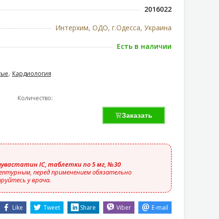
2016022
Интерхим, ОДО, г.Одесса, Украина
Есть в наличии
,
тые
Кардиология
Количество:
Заказать
зувастатин IC, таблетки по 5 мг, №30
ептурным, перед применением обязательно
руйтесь у врача.
Like
Tweet
Share
Viber
E-mail