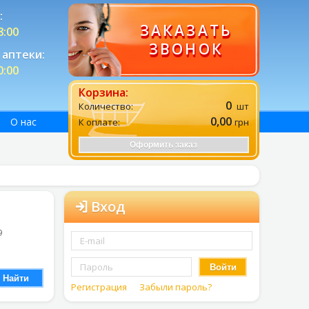
:
ЗАКАЗАТЬ
8:00
ЗВОНОК
аптеки:
0:00
Корзина:
0
Количество:
шт
0,00
О нас
К оплате:
грн
Оформить заказ
Вход
9
Войти
Найти
Регистрация
Забыли пароль?