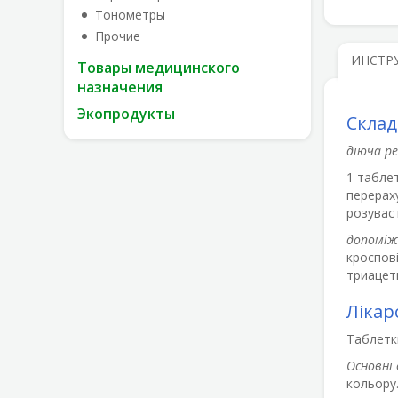
Тонометры
Прочие
ИНСТР
Товары медицинского
назначения
Экопродукты
Склад
діюча р
1 таблет
перераху
розуваст
допоміж
кроспові
триацети
Лікар
Таблетк
Основні 
кольору