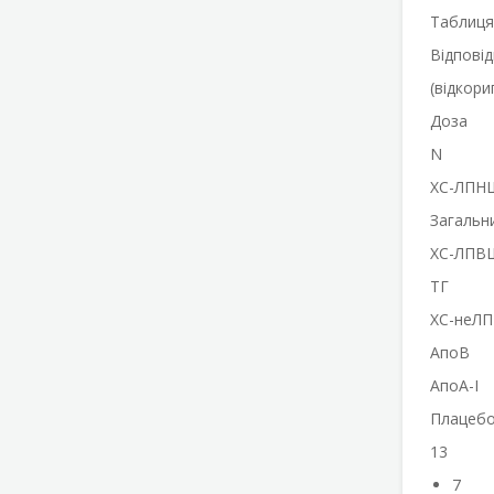
Таблиця
Відповід
(відкори
Доза
N
ХС-ЛПН
Загальн
ХС-ЛПВ
ТГ
ХС-неЛ
АпоВ
АпоА-I
Плацеб
13
7