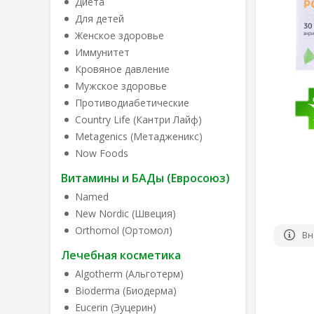
Диета
Для детей
Женское здоровье
Иммунитет
Кровяное давление
Мужское здоровье
Противодиабетические
Country Life (Кантри Лайф)
Metagenics (Метадженикс)
Now Foods
Витамины и БАДы (Евросоюз)
Named
New Nordic (Швеция)
Orthomol (Ортомол)
Вн
Лечебная косметика
Algotherm (Альготерм)
Bioderma (Биодерма)
Eucerin (Эуцерин)