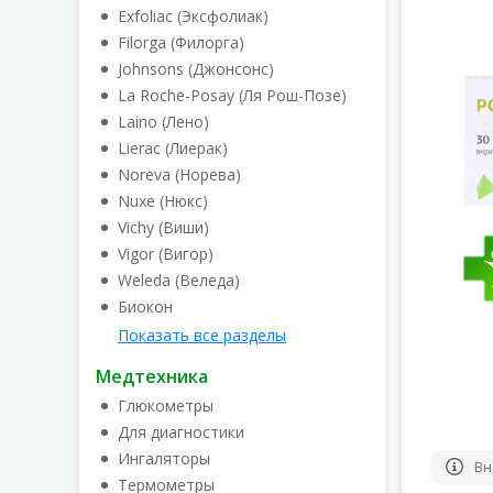
Exfoliac (Эксфолиак)
Filorga (Филорга)
Johnsons (Джонсонс)
La Roche-Posay (Ля Рош-Позе)
Laino (Лено)
Lierac (Лиерак)
Noreva (Норева)
Nuxe (Нюкс)
Vichy (Виши)
Vigor (Вигор)
Weleda (Веледа)
Биокон
Показать все разделы
Медтехника
Глюкометры
Для диагностики
Ингаляторы
Вн
Термометры