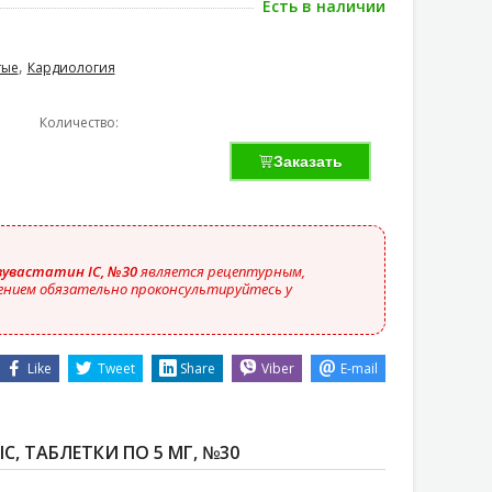
Есть в наличии
,
тые
Кардиология
Количество:
Заказать
зувастатин IC, №30
является рецептурным,
ением обязательно проконсультируйтесь у
Like
Tweet
Share
Viber
E-mail
C, ТАБЛЕТКИ ПО 5 МГ, №30