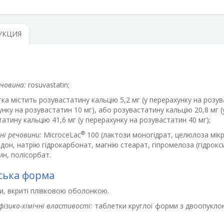
УКЦИЯ
ечовина:
rosuvastatin;
ка містить розувастатину кальцію 5,2 мг (у перерахунку на розув
нку на розувастатин 10 мг), або розувастатину кальцію 20,8 мг (
атину кальцію 41,6 мг (у перерахунку на розувастатин 40 мг);
®
ні речовини:
MicroceLac
100 (лактози моногідрат, целюлоза мікр
дон, натрію гідрокарбонат, магнію стеарат, гіпромелоза (гідрокс
н, полісорбат.
ська форма
и, вкриті плівковою оболонкою.
фізико-хімічні властивості:
таблетки круглої форми з двоопуклою
.