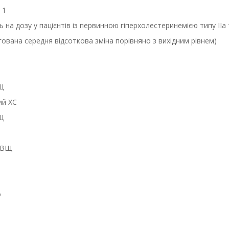
 1
ь на дозу у пацієнтів із первинною гіперхолестеринемією типу IIa т
гована середня відсоткова зміна порівняно з вихідним рівнем)
Щ
ий ХС
Щ
ПВЩ
о