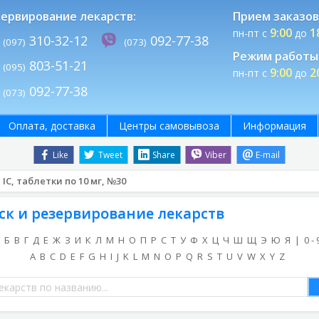
ервирование лекарств:
Прием заказов
9:00
1
пн-пт с
до
310-32-12
092-77-38
(097)
(073)
Режим работы 
803-51-21
(095)
9:00
2
пн-пт с
до
092-77-38
(073)
Оплата, доставка
Центры самовывоза
Информация
Like
Tweet
Share
Viber
E-mail
IC, таблетки по 10 мг, №30
ск и резервирование лекарств
Б
В
Г
Д
Е
Ж
З
И
К
Л
М
Н
О
П
Р
С
Т
У
Ф
Х
Ц
Ч
Ш
Щ
Э
Ю
Я
|
0 - 
A
B
C
D
E
F
G
H
I
J
K
L
M
N
O
P
Q
R
S
T
U
V
W
X
Y
Z