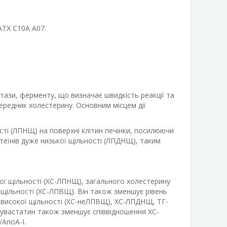
АТХ С10А А07.
ази, ферменту, що визначає швидкість реакції та
редник холестерину. Основним місцем дії
ості (ЛПНЩ) на поверхні клітин печінки, посилюючи
теїнів дуже низької щільності (ЛПДНЩ), таким
ої щільності (ХС-ЛПНЩ), загального холестерину
ї щільності (ХС-ЛПВЩ). Він також зменшує рівень
и високої щільності (ХС-неЛПВЩ), ХС-ЛПДНЩ, ТГ-
озувастатин також зменшує співвідношення ХС-
АпоА-І.