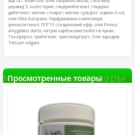
ацетат; Алантоїн; BHA; каприлілгліколь; Cera Alba;
церамід 3; холестерин; гліцерилбегенат; гліцерил
дибегенат; магнію стеарат; магнію сульфат; оцімен-5-ол;
олія Olea Europaea; Парфумована композиція;
феноксіетанол; ППГ15 стеариловий ефір; олія Prunus
amygdalus dulcis; натрію карбоксиметилбетаглукан;
Токоферол; трибегенін; триетилцитрат; Олія зародків
Triticum vulgare.
росмотренные товары
Просмотренные товары