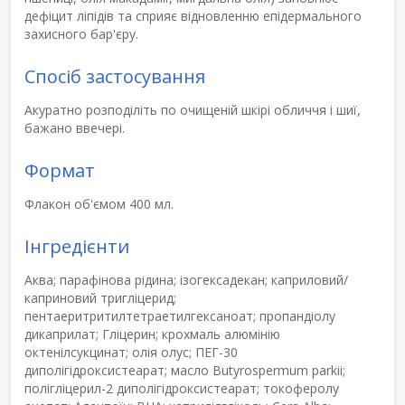
дефіцит ліпідів та сприяє відновленню епідермального
захисного бар'єру
.
Спосіб застосування
Акуратно розподіліть по очищеній шкірі обличчя і шиї,
бажано ввечері.
Формат
Флакон об'ємом 400 мл.
Інгредієнти
Аква; парафінова рідина; ізогексадекан; каприловий/
каприновий тригліцерид;
пентаеритритилтетраетилгексаноат; пропандіолу
дикаприлат; Гліцерин; крохмаль алюмінію
октенілсукцинат; олія олус; ПЕГ-30
диполігідроксистеарат; масло Butyrospermum parkii;
полігліцерил-2 диполігідроксистеарат; токоферолу