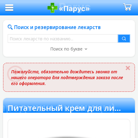
Поиск и резервирование лекарств
Поиск
лекарств
Поиск по букве
по
названию
Пожалуйста, обязательно дождитесь звонка от
нашего оператора для подтверждения заказа после
его оформления.
(зародыши пшеницы)
Питательный крем для лица (зародыши пшеницы)