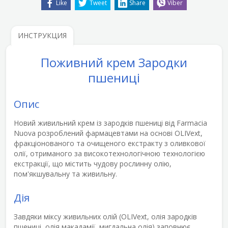
Like
Tweet
Share
Viber
ИНСТРУКЦИЯ
Поживний крем Зародки
пшениці
Опис
Новий
живильний крем із зародків пшениці
від Farmacia
Nuova розроблений фармацевтами на основі
OLIVext
,
фракціонованого та очищеного екстракту з оливкової
олії, отриманого за високотехнологічною технологією
екстракції, що містить
чудову рослинну олію,
пом'якшувальну та живильну
.
Дія
Завдяки міксу живильних олій (OLIVext, олія зародків
пшениці, олія макадамії, мигдальна олія)
заповнює