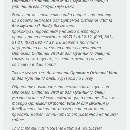
Ортомол Orthomol Vital M для мужчин (7 дней)
и
уточнить его актуальную цену.
Если у вас возникли какие-либо вопросы по товару
или поиску аналогов для
Ортомол Orthomol Vital M
для мужчин (7 дней)
, Вы можете
проконсультироваться у нашего оператора-
провизора по телефонам
(097) 310-32-12, (095) 803-
51-21, (073) 092-77-38
. Вы можете получить
информацию по наличию и поиску препарата
Ортомол Orthomol Vital M для мужчин (7 дней)
по
самым низким ценам, его стоимости и срокам
доставки в Ваш город.
Также мы можем доставить
Ортомол Orthomol Vital
M для мужчин (7 дней)
курьером по Киеву.
Обратите внимание, что актуальность цены на
Ортомол Orthomol Vital M для мужчин (7 дней)
указана выше в блоке информации о товаре. Если же
товара
Ортомол Orthomol Vital M для мужчин (7
дней)
«нет в наличии», то его цена на момент
продажи может отличаться от указанной на нашем
сайте.
Эту страницу Вы можете найти в поисковых