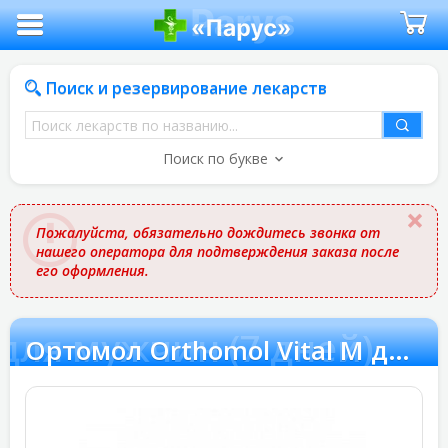
Поиск и резервирование лекарств
Поиск
лекарств
Поиск по букве
по
названию
Пожалуйста, обязательно дождитесь звонка от
нашего оператора для подтверждения заказа после
его оформления.
 для мужчин (7 дней)
Ортомол Orthomol Vital M для мужчин (7 дней)