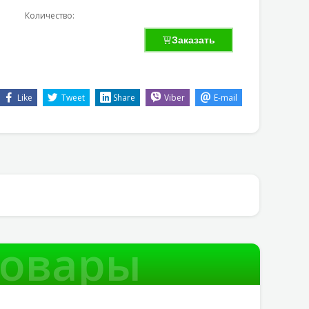
Количество:
Заказать
Like
Tweet
Share
Viber
E-mail
товары