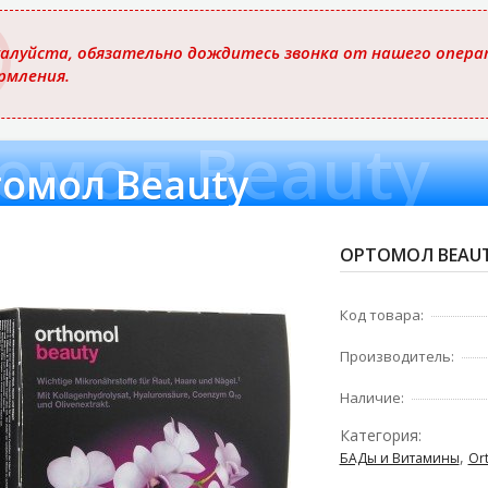
ю
алуйста, обязательно дождитесь звонка от нашего операт
рмления.
омол Beauty
омол Beauty
ОРТОМОЛ BEAUT
Код товара:
Производитель:
Наличие:
Категория:
,
БАДы и Витамины
Or