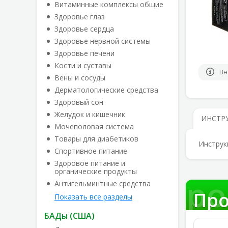
Витаминные комплексы общие
Здоровье глаз
Здоровье сердца
Здоровье нервной системы
Здоровье печени
Кости и суставы
Вн
Вены и сосуды
Дерматологические средства
Здоровый сон
Желудок и кишечник
ИНСТР
Мочеполовая система
Товары для диабетиков
Инструк
Спортивное питание
Здоровое питание и
органические продукты
Про
Антигельминтные средства
Про
Показать все разделы
БАДы (США)