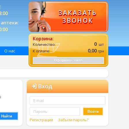
:
ЗАКАЗАТЬ
8:00
ЗВОНОК
аптеки:
0:00
Корзина:
0
Количество:
шт
0,00
О нас
К оплате:
грн
Оформить заказ
Вход
9
Войти
Найти
Регистрация
Забыли пароль?