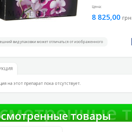
Цена:
8 825,00
грн
ешний вид упаковки может отличаться от изображенного
УКЦИЯ
ция на этот препарат пока отсутствует.
смотренные 
смотренные товары