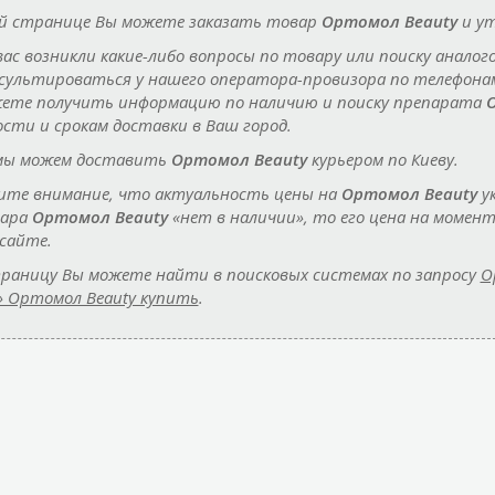
й странице Вы можете заказать товар
Ортомол Beauty
и ут
 вас возникли какие-либо вопросы по товару или поиску аналог
сультироваться у нашего оператора-провизора по телефон
ете получить информацию по наличию и поиску препарата
сти и срокам доставки в Ваш город.
мы можем доставить
Ортомол Beauty
курьером по Киеву.
те внимание, что актуальность цены на
Ортомол Beauty
ук
вара
Ортомол Beauty
«нет в наличии», то его цена на моме
сайте.
раницу Вы можете найти в поисковых системах по запросу
О
» Ортомол Beauty купить
.