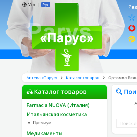
|
Укр
Рус
Рез
Аптека «Парус»
Каталог товаров
Ортомол Beau
Каталог товаров
Пои
А
Farmacia NUOVA (Италия)
Итальянская косметика
Поиск
Премиум
лекарств
Медикаменты
по