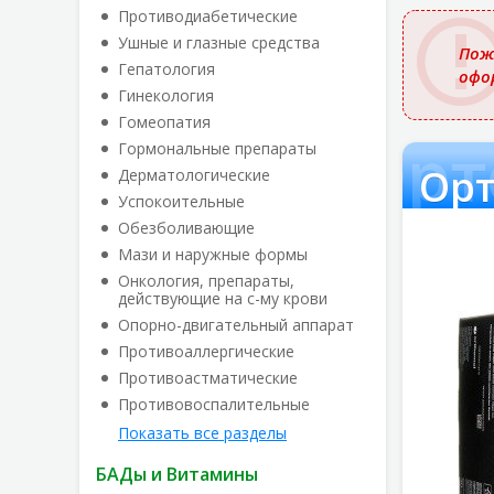
названи
Противодиабетические
Ушные и глазные средства
Пож
Гепатология
офо
Гинекология
Гомеопатия
Орт
Гормональные препараты
Орт
Дерматологические
Успокоительные
Обезболивающие
Мази и наружные формы
Онкология, препараты,
действующие на с-му крови
Опорно-двигательный аппарат
Противоаллергические
Противоастматические
Противовоспалительные
Показать все разделы
БАДы и Витамины