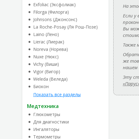
Exfoliac (Эксфолиак)
На это
Filorga (Филорга)
Если у
Johnsons (Джонсонс)
прокон
La Roche-Posay (Ля Рош-Позе)
Вы мож
Laino (Лено)
стоимо
Lierac (Лиерак)
Также 
Noreva (Норева)
Обрати
Nuxe (Нюкс)
же то
Vichy (Виши)
нашем 
Vigor (Вигор)
Эту ст
Weleda (Веледа)
«Парус
Биокон
Показать все разделы
Медтехника
Глюкометры
Для диагностики
Ингаляторы
Термометры