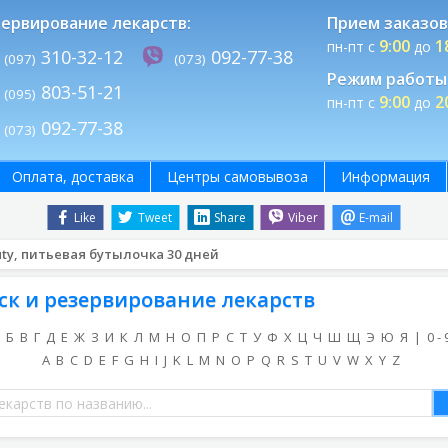
ервирование лекарств:
Прием заказов
9:00
1
пн-пт с
до
310-32-12
092-77-38
(097)
(073)
Режим работы 
803-51-21
(095)
9:00
2
пн-пт с
до
092-77-38
(073)
Оплата, доставка
Центры самовывоза
Информация
Like
Tweet
Share
Viber
E-mail
ty, питьевая бутылочка 30 дней
ск и резервирование лекарств
Б
В
Г
Д
Е
Ж
З
И
К
Л
М
Н
О
П
Р
С
Т
У
Ф
Х
Ц
Ч
Ш
Щ
Э
Ю
Я
|
0 - 
A
B
C
D
E
F
G
H
I
J
K
L
M
N
O
P
Q
R
S
T
U
V
W
X
Y
Z