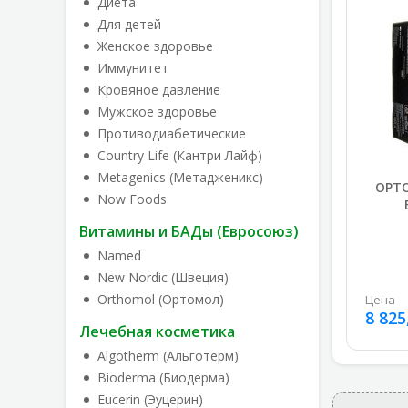
Диета
Для детей
Женское здоровье
Иммунитет
Кровяное давление
Мужское здоровье
Противодиабетические
Country Life (Кантри Лайф)
Metagenics (Метадженикс)
ОРТО
Now Foods
Витамины и БАДы (Евросоюз)
Named
New Nordic (Швеция)
Orthomol (Ортомол)
Цена
8 825
Лечебная косметика
Algotherm (Альготерм)
Bioderma (Биодерма)
Eucerin (Эуцерин)