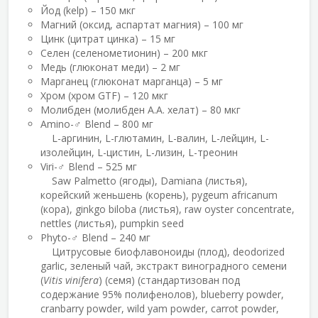
Йод (kelp) – 150 мкг
Магний (оксид, аспартат магния) – 100 мг
Цинк (цитрат цинка) – 15 мг
Селен (селенометионин) – 200 мкг
Медь (глюконат меди) – 2 мг
Марганец (глюконат марганца) – 5 мг
Хром (хром GTF) – 120 мкг
Молибден (молибден A.A. хелат) – 80 мкг
Amino-♂ Blend – 800 мг
L-аргинин, L-глютамин, L-валин, L-лейцин, L-
изолейцин, L-цистин, L-лизин, L-треонин
Viri-♂ Blend – 525 мг
Saw Palmetto (ягоды), Damiana (листья),
корейский женьшень (корень), pygeum africanum
(кора), ginkgo biloba (листья), raw oyster concentrate,
nettles (листья), pumpkin seed
Phyto-♂ Blend – 240 мг
Цитрусовые биофлавоноиды (плод), deodorized
garlic, зеленый чай, экстракт виноградного семени
(
Vitis vinifera
) (семя) (стандартизован под
содержание 95% полифенолов), blueberry powder,
cranbarry powder, wild yam powder, carrot powder,