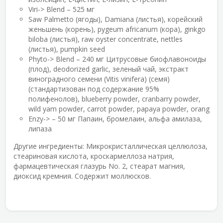
Viri-> Blend – 525 мг
Saw Palmetto (ягоды), Damiana (листья), корейский
женьшень (корень), pygeum africanum (кора), ginkgo
biloba (листья), raw oyster concentrate, nettles
(листья), pumpkin seed
Phyto-> Blend – 240 мг Цитрусовые биофлавоноиды
(плод), deodorized garlic, зеленый чай, экстракт
виноградного семени (Vitis vinifera) (семя)
(стандартизован под содержание 95%
полифенолов), blueberry powder, cranbarry powder,
wild yam powder, carrot powder, papaya powder, orang
Enzy-> – 50 мг Папаин, бромелаин, альфа амилаза,
липаза
Другие ингредиенты:
Микрокристаллическая целлюлоза,
стеариновая кислота, кроскармеллоза натрия,
фармацевтическая глазурь No. 2, стеарат магния,
диоксид кремния. Содержит моллюсков.