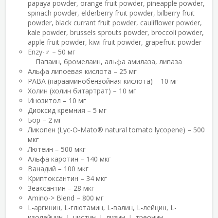
papaya powder, orange fruit powder, pineapple powder,
spinach powder, elderberry fruit powder, bilberry fruit
powder, black currant fruit powder, cauliflower powder,
kale powder, brussels sprouts powder, broccoli powder,
apple fruit powder, kiwi fruit powder, grapefruit powder
Enzy-♂ – 50 мг
Папаин, бромелаин, альфа амилаза, липаза
Альфа липоевая кислота – 25 мг
PABA (парааминобензойная кислота) – 10 мг
Холин (холин битартрат) – 10 мг
Инозитол – 10 мг
Диоксид кремния – 5 мг
Бор – 2 мг
Ликопен (Lyc-O-Mato
®
natural tomato lycopene) – 500
мкг
Лютеин – 500 мкг
Альфа каротин – 140 мкг
Ванадий – 100 мкг
Криптоксантин – 34 мкг
Зеаксантин – 28 мкг
Amino-> Blend – 800 мг
L-аргинин, L-глютамин, L-валин, L-лейцин, L-
изолейцин, L-цистин, L-лизин, L-треонин