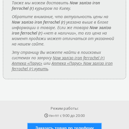
Также мы можем доставить
Now залізо iron
ferrochel (r)
курьером по Киеву.
Обратите внимание, что актуальность цены на
Now залізо iron ferrochel (r)
указана выше в блоке
информации о товаре. Если же товара
Now залізо
iron ferrochel (r)
«нет в наличии», то его цена на
момент продажи может отличаться от указанной
на нашем сайте.
Эту страницу Вы можете найти в поисковых
системах по запросу
Now залізо iron ferrochel (r)
Аптека «Парус»
или
Аптека «Парус» Now залізо iron
ferrochel (r) купить
.
Режим работы:
пн-пт с
9:00
до
20:00
Заказать товар по телефону