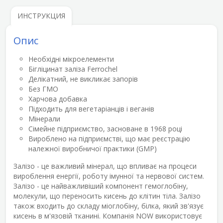
ИНСТРУКЦИЯ
Опис
Необхідні мікроелементи
Бігліцинат заліза Ferrochel
Делікатний, не викликає запорів
Без ГМО
Харчова добавка
Підходить для вегетаріанців і веганів
Мінерали
Сімейне підприємство, засноване в 1968 році
Вироблено на підприємстві, що має реєстрацію
належної виробничої практики (GMP)
Залізо - це важливий мінерал, що впливає на процеси
вироблення енергії, роботу імунної та нервової систем.
Залізо - це найважливіший компонент гемоглобіну,
молекули, що переносить кисень до клітин тіла. Залізо
також входить до складу міоглобіну, білка, який зв'язує
кисень в м'язовій тканині. Компанія NOW використовує