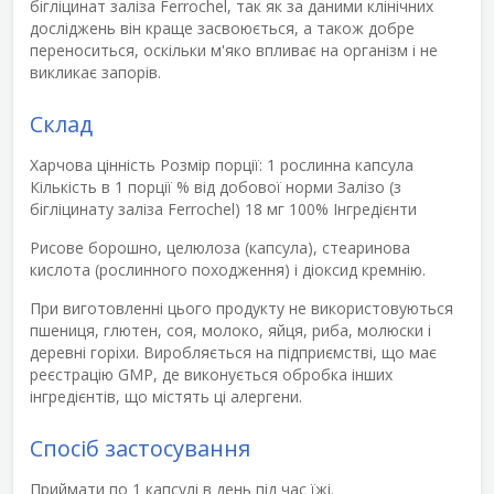
бігліцинат заліза Ferrochel, так як за даними клінічних
досліджень він краще засвоюється, а також добре
переноситься, оскільки м'яко впливає на організм і не
викликає запорів.
Склад
Харчова цінність
Розмір порції:
1 рослинна капсула
Кількість в 1 порції
% від добової норми
Залізо (з
бігліцинату заліза Ferrochel) 18 мг 100%
Інгредієнти
Рисове борошно, целюлоза (капсула), стеаринова
кислота (рослинного походження) і діоксид кремнію.
При виготовленні цього продукту не використовуються
пшениця, глютен, соя, молоко, яйця, риба, молюски і
деревні горіхи. Виробляється на підприємстві, що має
реєстрацію GMP, де виконується обробка інших
інгредієнтів, що містять ці алергени.
Спосіб застосування
Приймати по 1 капсулі в день під час їжі.