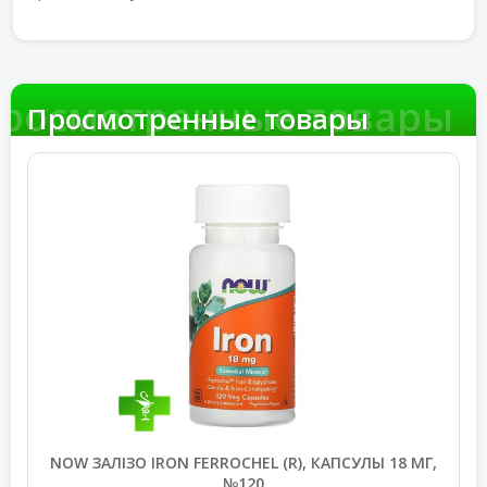
росмотренные товары
Просмотренные товары
NOW ЗАЛІЗО IRON FERROCHEL (R), КАПСУЛЫ 18 МГ,
№120