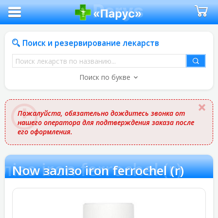
Поиск и резервирование лекарств
Поиск
лекарств
Поиск по букве
по
названию
Пожалуйста, обязательно дождитесь звонка от
нашего оператора для подтверждения заказа после
его оформления.
ізо iron ferrochel (r)
Now залізо iron ferrochel (r)