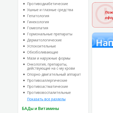
названи
Противодиабетические
Ушные и глазные средства
Пож
Гепатология
офо
Гинекология
Гомеопатия
 гиалуроново
Гормональные препараты
Дерматологические
Успокоительные
Обезболивающие
Мази и наружные формы
Онкология, препараты,
действующие на с-му крови
Опорно-двигательный аппарат
Противоаллергические
Противоастматические
Противовоспалительные
Показать все разделы
БАДы и Витамины