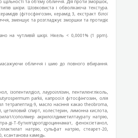
ю щільності та об'єму обличчя. Дія проти зморшок,
 типів шкіри. Шовковиста і обволікаюча текстура.
амідів (фітосфінгозин, керамід 3, екстракт білої
личчя, зменшує та розгладжує зморшки та протидіє
но на чутливій шкірі. Нікель < 0,0001% (1 ppm).
, масажуючи обличчя і шию до повного вбирання.
л, ізопентилдіол, лауроіллізин, пентиленгліколь,
tyrospermum parkii, капрооїл фітосфінгозин, олія
етил тетрапептид-9, масло насіння какао theobroma,
0, цетиловий спирт, холестерин, лимонна кислота,
рилат/сополімер акрилоїлдиметилтаурату натрію,
а-ді-Т-бутилгідрогідроциннамат, феноксіетанол,
їллактилат натрію, сульфат натрію, стеарет-20,
0, ксантанова камедь.