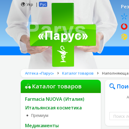
|
Укр
Рус
Рез
Аптека «Парус»
Каталог товаров
Наполняющая 
Каталог товаров
Пои
А
Farmacia NUOVA (Италия)
Итальянская косметика
Поиск
Премиум
лекарств
Медикаменты
по