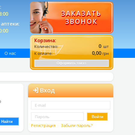
:
ЗАКАЗАТЬ
8:00
ЗВОНОК
аптеки:
0:00
Корзина:
0
Количество:
шт
0,00
О нас
К оплате:
грн
Оформить заказ
Вход
9
Войти
Найти
Регистрация
Забыли пароль?