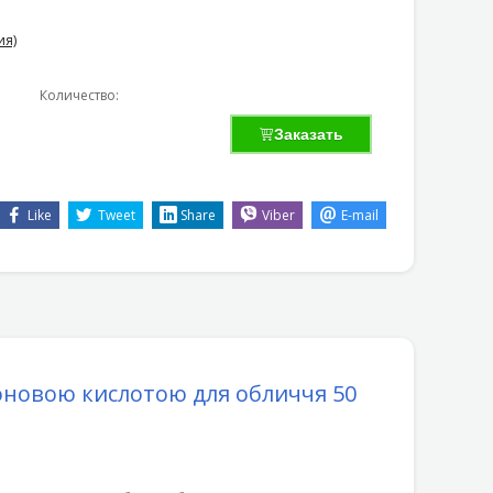
ия)
Количество:
Заказать
Like
Tweet
Share
Viber
E-mail
оновою кислотою для обличчя
50