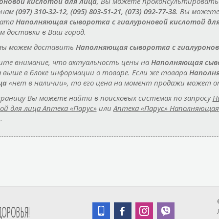
оновой кислотой для лица
, Вы можете проконсультироватьс
онам
(097) 310-32-12, (095) 803-51-21, (073) 092-77-38
. Вы может
рата
Наполняющая сыворотка с гиалуроновой кислотой для
ам доставки в Ваш город.
мы можем доставить
Наполняющая сыворотка с гиалуронов
те внимание, что актуальность цены на
Наполняющая сыво
а выше в блоке информации о товаре. Если же товара
Наполня
ца
«нет в наличии», то его цена на момент продажи может о
раницу Вы можете найти в поисковых системах по запросу
Н
ой для лица Аптека «Парус»
или
Аптека «Парус» Наполняющая 
ь
.
ДОРОВЬЯ!