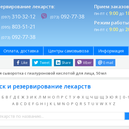
ервирование лекарств:
Прием заказов
9:00
1
пн-пт с
до
310-32-12
092-77-38
(097)
(073)
Режим работы 
803-51-21
(095)
9:00
2
пн-пт с
до
092-77-38
(073)
Оплата, доставка
Центры самовывоза
Информация
Like
Tweet
Share
Viber
E-mail
сыворотка с гиалуроновой кислотой для лица, 50 мл
ск и резервирование лекарств
Б
В
Г
Д
Е
Ж
З
И
К
Л
М
Н
О
П
Р
С
Т
У
Ф
Х
Ц
Ч
Ш
Щ
Э
Ю
Я
|
0 - 
A
B
C
D
E
F
G
H
I
J
K
L
M
N
O
P
Q
R
S
T
U
V
W
X
Y
Z