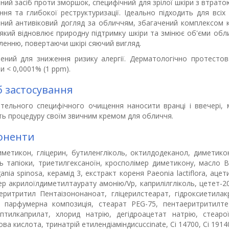
ний засіб проти зморшок, специфічний для зрілої шкіри з втрато
ння та глибокої реструктуризації. Ідеально підходить для всіх
вний антивіковий догляд за обличчям, збагачений комплексом кер
), який відновлює природну підтримку шкіри та змінює об'єми об
ленню, повертаючи шкірі сяючий вигляд.
ений для зниження ризику алергії. Дерматологічно протестова
 < 0,0001% (1 ppm).
б застосування
етельного специфічного очищення наносити вранці і ввечері
ть процедуру своїм звичним кремом для обличчя.
оненти
иметикон, гліцерин, бутиленгліколь, октилдодеканол, диметиконо
ь тапіоки, триетилгексаноїн, кросполімер диметикону, масло Bu
ania spinosa, керамід 3, екстракт кореня Paeonia lactiflora, ац
ер акрилоїлдиметилтаурату амонію/Vp, каприлілгліколь, цетет-2
еритритил Пентаізононаноат, гліцерилстеарат, гідроксиетилак
, парфумерна композиція, стеарат PEG-75, пентаеритритилтетр
ептилкаприлат, хлорид натрію, дегідроацетат натрію, стеаро
ва кислота, тринатрій етилендіаміндисuccinate, Ci 14700, Ci 1914