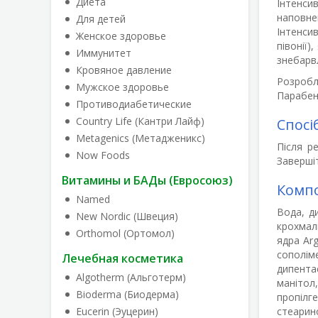
Диета
Інтенсив
наповне
Для детей
Інтенси
Женское здоровье
півонії
Иммунитет
знебарв
Кровяное давление
Розробл
Мужское здоровье
Парабени
Противодиабетические
Country Life (Кантри Лайф)
Спосі
Metagenics (Метадженикс)
Після р
Now Foods
Заверші
Витамины и БАДы (Евросоюз)
Комп
Named
Вода, д
New Nordic (Швеция)
крохмал
Orthomol (Ортомол)
ядра Arg
сополім
Лечебная косметика
дипента
Algotherm (Альготерм)
манітол
Bioderma (Биодерма)
пропілг
Eucerin (Эуцерин)
стеарино