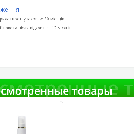
еження
ридатності упаковки: 30 місяців.
ії пакета після відкриття: 12 місяців.
смотренные 
смотренные товары