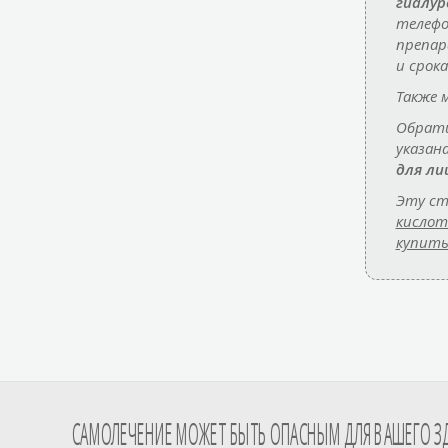
гиалур
телеф
препа
и срок
Также 
Обрати
указан
для ли
Эту ст
кислот
купит
САМОЛЕЧЕНИЕ МОЖЕТ БЫТЬ ОПАСНЫМ ДЛЯ ВАШЕГО З