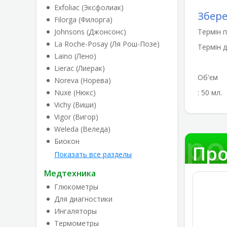
Exfoliac (Эксфолиак)
Збер
Filorga (Филорга)
Johnsons (Джонсонс)
Термін п
La Roche-Posay (Ля Рош-Позе)
Термін д
Laino (Лено)
Lierac (Лиерак)
Об'єм
Noreva (Норева)
Nuxe (Нюкс)
: 50 мл.
Vichy (Виши)
Vigor (Вигор)
Weleda (Веледа)
Про
Биокон
Про
Показать все разделы
Медтехника
Глюкометры
Для диагностики
Ингаляторы
Термометры