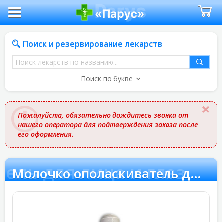
Поиск и резервирование лекарств
Поиск
лекарств
Поиск по букве
по
названию
Пожалуйста, обязательно дождитесь звонка от
нашего оператора для подтверждения заказа после
его оформления.
ель для лица и глаз
Молочко ополаскиватель для лица и глаз