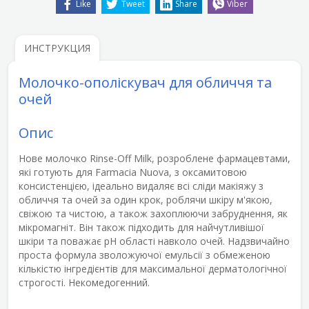
Like
Tweet
Share
Viber
ИНСТРУКЦИЯ
Молочко-ополіскувач для обличчя та
очей
Опис
Нове молочко Rinse-Off Milk
, розроблене фармацевтами,
які готують для Farmacia Nuova, з
оксамитовою
консистенцією
, ідеально видаляє всі сліди макіяжу з
обличчя та очей за один крок, роблячи шкіру м'якою,
свіжою та чистою, а також захоплюючи
забруднення, як
мікромагніт
. Він також підходить для найчутливішої
шкіри та поважає рН області навколо очей. Надзвичайно
проста формула зволожуючої емульсії з
обмеженою
кількістю інгредієнтів для максимальної дерматологічної
строгості
. Некомедогенний.