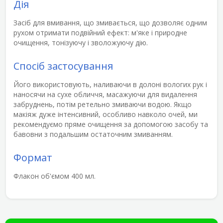
Дія
Засіб для вмивання, що змивається, що дозволяє одним
рухом отримати подвійний ефект:
м'яке і природне
очищення
,
тонізуючу і зволожуючу дію
.
Спосіб застосування
Його використовують, наливаючи в долоні вологих рук і
наносячи на сухе обличчя, масажуючи для видалення
забруднень, потім ретельно змиваючи водою. Якщо
макіяж дуже інтенсивний, особливо навколо очей, ми
рекомендуємо пряме очищення за допомогою засобу та
бавовни з подальшим остаточним змиванням.
Формат
Флакон об'ємом 400 мл.