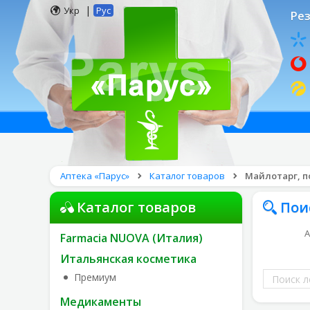
|
Укр
Рус
Рез
Аптека «Парус»
Каталог товаров
Майлотарг, по
Каталог товаров
Пои
А
Farmacia NUOVA (Италия)
Итальянская косметика
Поиск
Премиум
лекарств
Медикаменты
по