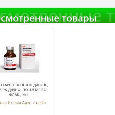
смотренные 
смотренные товары
ТАРГ, ПОРОШОК Д/КОНЦ.
Р-РА Д/ИНФ. ПО 4.5 МГ ВО
ФЛАК., №1
зер Италия С.р.л., Италия