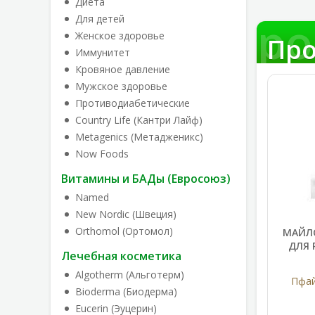
Диета
Про
Для детей
Женское здоровье
Про
Иммунитет
Кровяное давление
Мужское здоровье
Противодиабетические
Country Life (Кантри Лайф)
Metagenics (Метадженикс)
Now Foods
Витамины и БАДы (Евросоюз)
Named
New Nordic (Швеция)
Orthomol (Ортомол)
МАЙЛО
ДЛЯ 
Лечебная косметика
Algotherm (Альготерм)
Пфай
Bioderma (Биодерма)
Eucerin (Эуцерин)