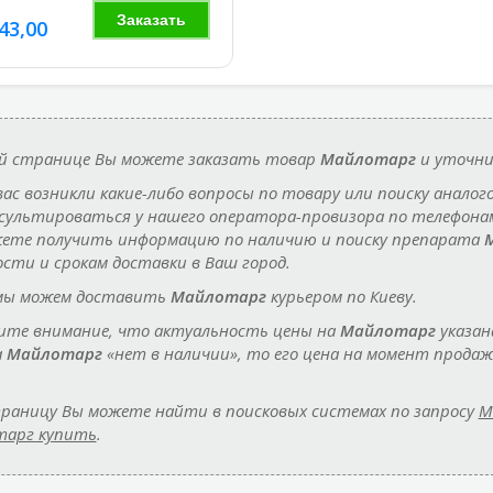
Заказать
43,00
й странице Вы можете заказать товар
Майлотарг
и уточни
 вас возникли какие-либо вопросы по товару или поиску аналог
сультироваться у нашего оператора-провизора по телефон
ете получить информацию по наличию и поиску препарата
сти и срокам доставки в Ваш город.
мы можем доставить
Майлотарг
курьером по Киеву.
те внимание, что актуальность цены на
Майлотарг
указан
а
Майлотарг
«нет в наличии», то его цена на момент прода
раницу Вы можете найти в поисковых системах по запросу
М
арг купить
.