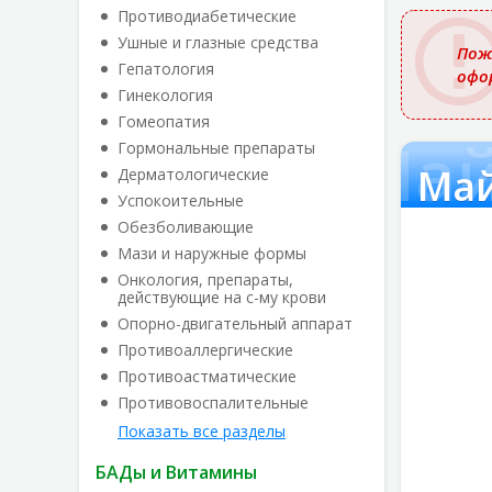
названи
Противодиабетические
Ушные и глазные средства
Пож
Гепатология
офо
Гинекология
Гомеопатия
Май
Гормональные препараты
Май
Дерматологические
Успокоительные
Обезболивающие
Мази и наружные формы
Онкология, препараты,
действующие на с-му крови
Опорно-двигательный аппарат
Противоаллергические
Противоастматические
Противовоспалительные
Показать все разделы
БАДы и Витамины