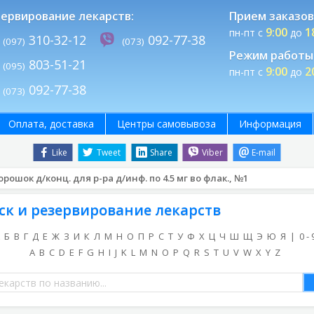
ервирование лекарств:
Прием заказов
9:00
1
пн-пт с
до
310-32-12
092-77-38
(097)
(073)
Режим работы 
803-51-21
(095)
9:00
2
пн-пт с
до
092-77-38
(073)
Оплата, доставка
Центры самовывоза
Информация
Like
Tweet
Share
Viber
E-mail
рошок д/конц. для р-ра д/инф. по 4.5 мг во флак., №1
ск и резервирование лекарств
Б
В
Г
Д
Е
Ж
З
И
К
Л
М
Н
О
П
Р
С
Т
У
Ф
Х
Ц
Ч
Ш
Щ
Э
Ю
Я
|
0 - 
A
B
C
D
E
F
G
H
I
J
K
L
M
N
O
P
Q
R
S
T
U
V
W
X
Y
Z