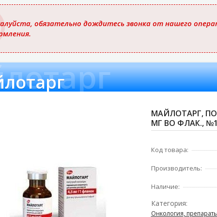
ю
алуйста, обязательно дождитесь звонка от нашего операт
рмления.
лотарг
лотарг
МАЙЛОТАРГ, ПОР
МГ ВО ФЛАК., №
Код товара:
Производитель:
Наличие:
Категория:
Онкология, препараты