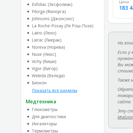
Цена
Exfoliac (Эксфолиак)
183 4
Filorga (Филорга)
грн
Johnsons (Джонсонс)
La Roche-Posay (Ля Рош-Позе)
Laino (Лено)
Lierac (Лиерак)
На это
Noreva (Норева)
Если у
Nuxe (Нюкс)
прокон
Vichy (Виши)
Вы мож
Vigor (Вигор)
стоимо
Weleda (Веледа)
Также 
Биокон
Обрати
Показать все разделы
товар
Медтехника
сайте.
Глюкометры
Эту ст
Для диагностики
Майлот
Ингаляторы
Термометры