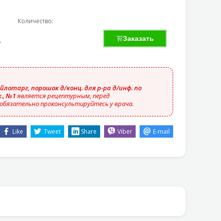
Количество:
00
грн
Заказать
йлотарг, порошок д/конц. для р-ра д/инф. по
к., №1
является рецептурным, перед
обязательно проконсультируйтесь у врача.
Like
Tweet
Share
Viber
E-mail