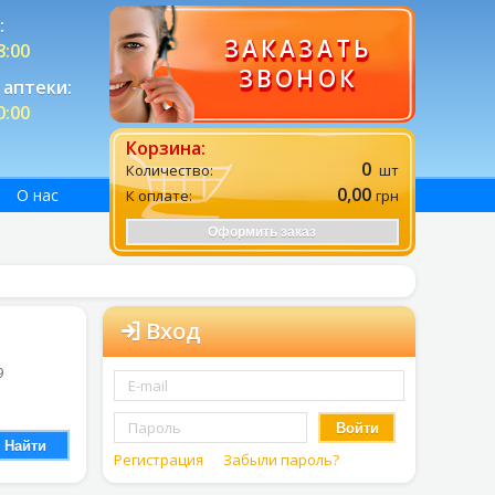
:
ЗАКАЗАТЬ
8:00
ЗВОНОК
аптеки:
0:00
Корзина:
0
Количество:
шт
0,00
О нас
К оплате:
грн
Оформить заказ
Вход
9
Войти
Найти
Регистрация
Забыли пароль?