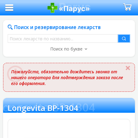
Поиск и резервирование лекарств
Поиск
лекарств
Поиск по букве
по
названию
Пожалуйста, обязательно дождитесь звонка от
нашего оператора для подтверждения заказа после
его оформления.
Longevita BP-1304
Longevita BP-1304