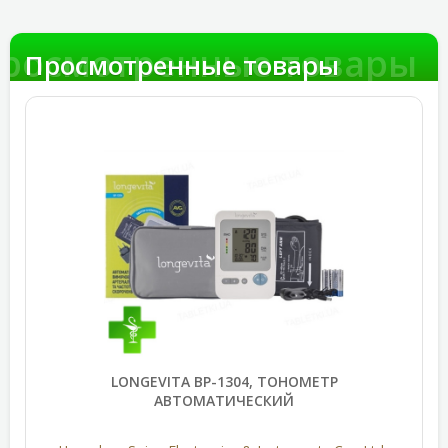
росмотренные товары
Просмотренные товары
LONGEVITA BP-1304, ТОНОМЕТР
АВТОМАТИЧЕСКИЙ