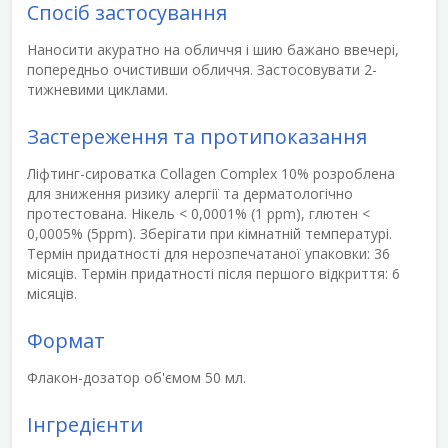
Спосіб застосування
Наносити акуратно на обличчя і шию бажано ввечері,
попередньо очистивши обличчя. Застосовувати 2-
тижневими циклами.
Застереження та протипоказання
Ліфтинг-сироватка Collagen Complex 10% розроблена
для
зниження ризику алергії
та дерматологічно
протестована. Нікель < 0,0001% (1 ppm), глютен <
0,0005% (5ppm). Зберігати при кімнатній температурі.
Термін придатності для нерозпечатаної упаковки: 36
місяців. Термін придатності після першого відкриття: 6
місяців.
Формат
Флакон-дозатор об'ємом 50 мл.
Інгредієнти