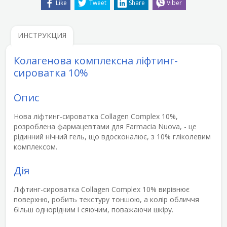
Like
Tweet
Share
Viber
ИНСТРУКЦИЯ
Колагенова комплексна ліфтинг-
сироватка 10%
Опис
Нова
ліфтинг-сироватка Collagen Complex
10%,
розроблена фармацевтами для Farmacia Nuova, - це
рідинний нічний гель, що вдосконалює, з
10% гліколевим
комплексом
.
Дія
Ліфтинг-сироватка Collagen Complex 10%
вирівнює
поверхню, робить текстуру тоншою, а колір обличчя
більш однорідним і сяючим, поважаючи шкіру
.