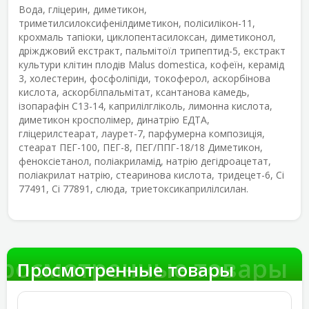
Вода, гліцерин, диметикон,
триметилсилоксифенілдиметикон, полісилікон-11,
крохмаль тапіоки, циклопентасилоксан, диметиконол,
дріжджовий екстракт, пальмітоїл трипептид-5, екстракт
культури клітин плодів Malus domestica, кофеїн, керамід
3, холестерин, фосфоліпіди, токоферол, аскорбінова
кислота, аскорбілпальмітат, ксантанова камедь,
ізопарафін C13-14, каприлілгліколь, лимонна кислота,
диметикон кросполімер, динатрію ЕДТА,
гліцерилстеарат, лаурет-7, парфумерна композиція,
стеарат ПЕГ-100, ПЕГ-8, ПЕГ/ППГ-18/18 Диметикон,
феноксіетанол, поліакриламід, натрію дегідроацетат,
поліакрилат натрію, стеаринова кислота, тридецет-6, Ci
77491, Ci 77891, слюда, триетоксикаприлілсилан.
росмотренные товары
Просмотренные товары