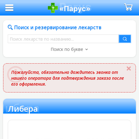
Поиск и резервирование лекарств
Поиск
лекарств
Поиск по букве
по
названию
Пожалуйста, обязательно дождитесь звонка от
нашего оператора для подтверждения заказа после
его оформления.
Либера
Либера