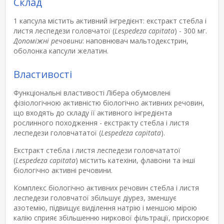
Склад
1 капсула містить активний інгредієнт
: екстракт стебла і
листя леспедези головчатої ​(
Lespedeza capitata
) - 300 мг.
Допоміжні речовини
: наповнювач мальтодекстрин,
оболонка капсули желатин.
Властивості
Функціональні властивості Лібера обумовлені
фізіологічною активністю біологічно активних речовин,
що входять до складу її активного інгредієнта
рослинного походження - екстракту стебла і листя
леспедези головчататої (
Lespedeza capitata
).
Екстракт стебла і листя леспедези головчататої
(
Lespedeza capitata
) містить катехіни, флавони та інші
біологічно активні речовини.
Комплекс біологічно активних речовин стебла і листя
леспедези головчатої ​​збільшує діурез, зменшує
азотемію, підвищує виділення натрію і меншою мірою
калію сприяє збільшенню ниркової фільтрації, прискорює