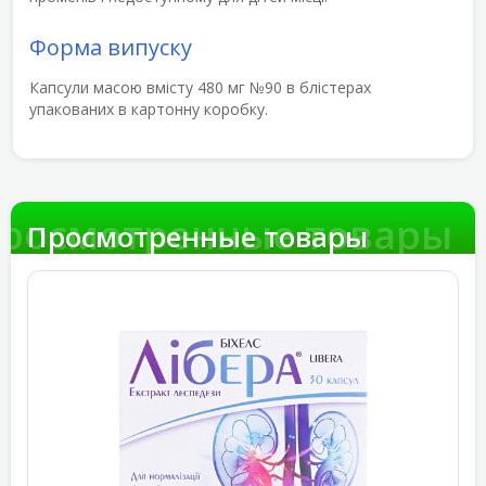
Форма випуску
Капсули масою вмісту 480 мг №90 в блістерах
упакованих в картонну коробку.
росмотренные товары
Просмотренные товары