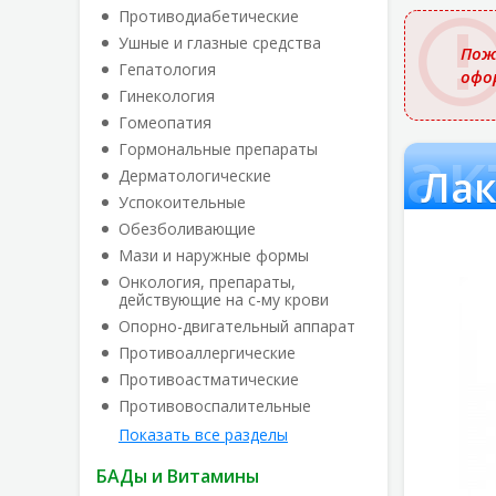
названи
Противодиабетические
Ушные и глазные средства
Пож
Гепатология
офо
Гинекология
Гомеопатия
Лак
Гормональные препараты
Лак
Дерматологические
Успокоительные
Обезболивающие
Мази и наружные формы
Онкология, препараты,
действующие на с-му крови
Опорно-двигательный аппарат
Противоаллергические
Противоастматические
Противовоспалительные
Показать все разделы
БАДы и Витамины