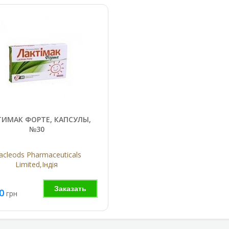
ТИМАК ФОРТЕ, КАПСУЛЫ,
№30
cleods Pharmaceuticals
Limited,Індія
Заказать
0
грн