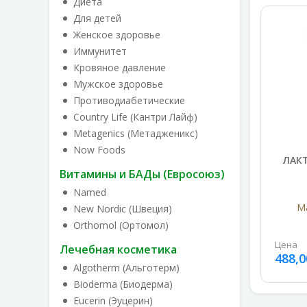
Диета
Для детей
Женское здоровье
Иммунитет
Кровяное давление
Мужское здоровье
Противодиабетические
Country Life (Кантри Лайф)
Metagenics (Метадженикс)
Now Foods
ЛАК
Витамины и БАДы (Евросоюз)
Named
Ma
New Nordic (Швеция)
Orthomol (Ортомол)
Цена
Лечебная косметика
488,0
Algotherm (Альготерм)
Bioderma (Биодерма)
Eucerin (Эуцерин)