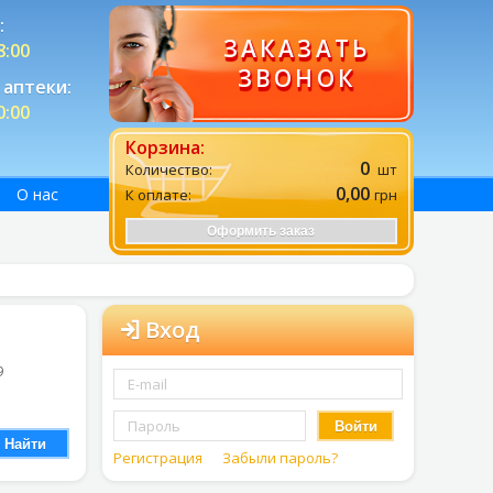
:
ЗАКАЗАТЬ
8:00
ЗВОНОК
аптеки:
0:00
Корзина:
0
Количество:
шт
0,00
О нас
К оплате:
грн
Оформить заказ
Вход
9
Войти
Найти
Регистрация
Забыли пароль?