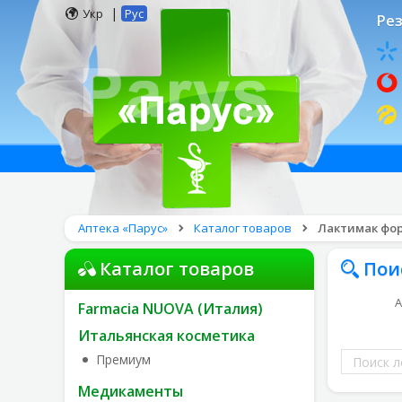
|
Укр
Рус
Рез
Аптека «Парус»
Каталог товаров
Лактимак фор
Каталог товаров
Пои
А
Farmacia NUOVA (Италия)
Итальянская косметика
Поиск
Премиум
лекарств
Медикаменты
по