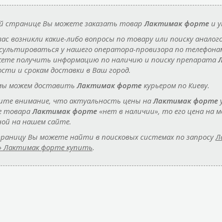
й странице Вы можете заказать товар
Лактимак форте
и у
 вас возникли какие-либо вопросы по товару или поиску аналог
сультироваться у нашего оператора-провизора по телефон
ете получить информацию по наличию и поиску препарата
сти и срокам доставки в Ваш город.
мы можем доставить
Лактимак форте
курьером по Киеву.
те внимание, что актуальность цены на
Лактимак форте
у
е товара
Лактимак форте
«нет в наличии», то его цена на
ной на нашем сайте.
раницу Вы можете найти в поисковых системах по запросу
Л
» Лактимак форте купить
.