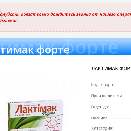
ю
алуйста, обязательно дождитесь звонка от нашего операт
рмления.
тимак форте
тимак форте
ЛАКТИМАК ФОРТ
Код товара:
Производитель:
Годен до:
Наличие:
Категория: