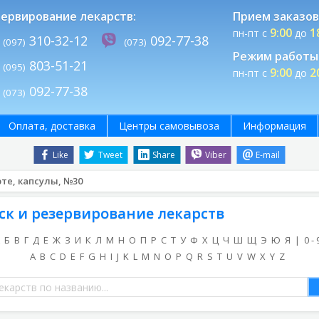
ервирование лекарств:
Прием заказов
9:00
1
пн-пт с
до
310-32-12
092-77-38
(097)
(073)
Режим работы 
803-51-21
(095)
9:00
2
пн-пт с
до
092-77-38
(073)
Оплата, доставка
Центры самовывоза
Информация
Like
Tweet
Share
Viber
E-mail
те, капсулы, №30
ск и резервирование лекарств
Б
В
Г
Д
Е
Ж
З
И
К
Л
М
Н
О
П
Р
С
Т
У
Ф
Х
Ц
Ч
Ш
Щ
Э
Ю
Я
|
0 - 
A
B
C
D
E
F
G
H
I
J
K
L
M
N
O
P
Q
R
S
T
U
V
W
X
Y
Z