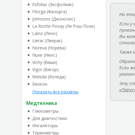
Exfoliac (Эксфолиак)
Filorga (Филорга)
На это
Johnsons (Джонсонс)
Если у
La Roche-Posay (Ля Рош-Позе)
прокон
Laino (Лено)
Вы мож
Lierac (Лиерак)
стоимо
Noreva (Норева)
Также 
Nuxe (Нюкс)
Обрати
Vichy (Виши)
Если ж
Vigor (Вигор)
указан
Weleda (Веледа)
Эту ст
Биокон
«Парус
Показать все разделы
Медтехника
Глюкометры
Для диагностики
Ингаляторы
Термометры