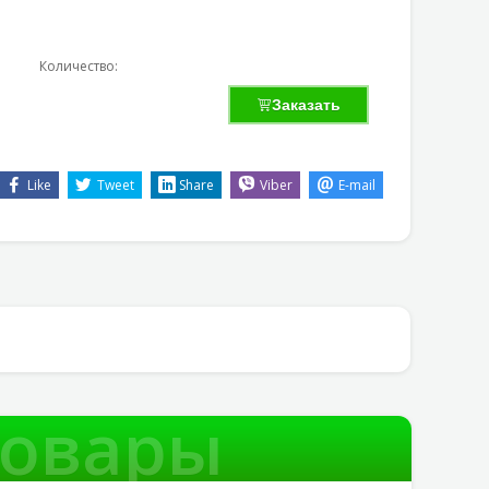
Количество:
Заказать
Like
Tweet
Share
Viber
E-mail
товары