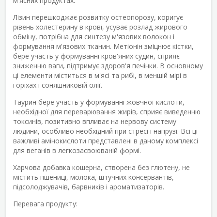
м'ясних продуктах.
Лізин перешкоджає розвитку остеопорозу, коригує
рівень холестерину в крові, усуває розлад жирового
обміну, потрібна для синтезу м'язових волокон і
формування м'язових тканин. Метіонін зміцнює кістки,
бере участь у формуванні кров'яних судин, сприяє
зниженню ваги, підтримує здоров'я печінки. В основному
ці елементи міститься в м'ясі та рибі, в меншій мірі в
горіхах і соняшниковій олії.
Таурин бере участь у формуванні жовчної кислоти,
необхідної для переварювання жирів, сприяє виведенню
токсинів, позитивно впливає на нервову систему
людини, особливо необхідний при стресі і напрузі. Всі ці
важливі амінокислоти представлені в даному комплексі
для веганів в легкозасвоюваній формі.
Харчова добавка кошерна, створена без глютену, не
містить пшениці, молока, штучних консервантів,
підсолоджувачів, барвників і ароматизаторів.
Перевага продукту: