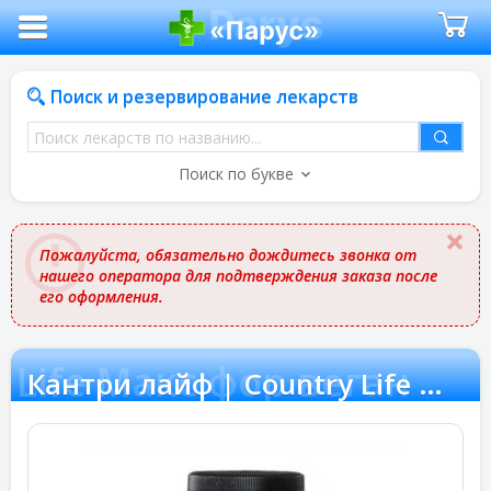
Поиск и резервирование лекарств
Поиск
лекарств
Поиск по букве
по
названию
Пожалуйста, обязательно дождитесь звонка от
нашего оператора для подтверждения заказа после
его оформления.
 Life Макс фор веган
Кантри лайф | Country Life Макс фор веган