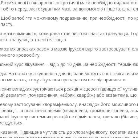
Розм’якшені і відшаровані некротичні маси необхідно видалити 
тобто перед застосуванням мазі, за допомогою пінцета, шпател
Щоб запобігти можливому подразненню, при необхідності, по к
пасту.
ю мазі відміняють, коли рана стає чистою і настає грануляція. Т
ть грануляцію та епітелізацію.
козних виразках разом з маззю Iруксол варто застосовувати ела
ичного кровообігу.
ьний курс лікування – від 5 до 10 днів. За необхідності термін 
дія.
На початку лікування в ділянці рани можуть спостерігатися мі
йно минають, тому лікування препаратом не слід припиняти.
оких випадках зустрічаються реакції місцевої підвищеної чутлив
ий дерматит (почервоніння, набряк, свербіж) або екзантема, що
цевому застосуванні хлорамфеніколу, внаслідок його можливого 
 реакції – а пластична анемія (лейкопенія, тромбоцит опенія, аг
анні Iруксолу системних реакцій не відмічалося, тривало (біль
мендується.
казання.
Підвищена чутливість до хлорамфеніколу, колаген ази 