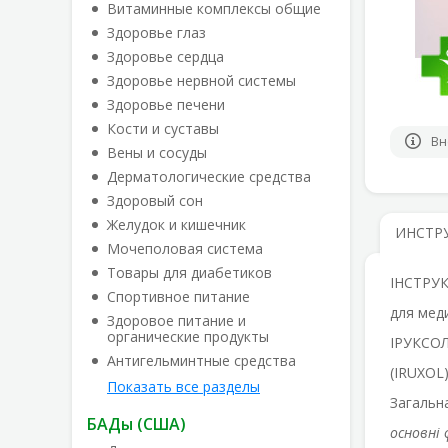
Витаминные комплексы общие
Здоровье глаз
Здоровье сердца
Здоровье нервной системы
Здоровье печени
Кости и суставы
Вн
Вены и сосуды
Дерматологические средства
Здоровый сон
Желудок и кишечник
ИНСТР
Мочеполовая система
Товары для диабетиков
ІНСТРУК
Спортивное питание
для мед
Здоровое питание и
органические продукты
ІРУКСО
Антигельминтные средства
(IRUXOL
Показать все разделы
Загальн
БАДы (США)
основні 