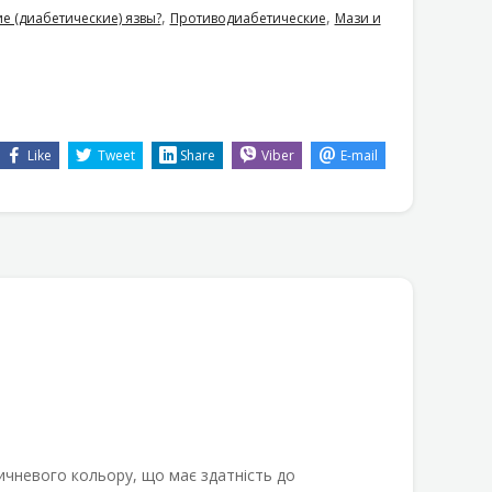
,
,
е (диабетические) язвы?
Противодиабетические
Мази и
Like
Tweet
Share
Viber
E-mail
чневого кольору, що має здатність до