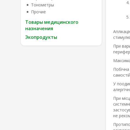
Тонометры
Прочие
Товары медицинского
назначения
Аплікаці
Экопродукты
стимулюю
При вари
перифер
Максимал
Побічна 
самості
У поодин
алергічн
При міс
системні
застосув
не реко
Протипо