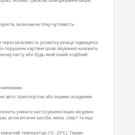
оріаз, екзема, грибкові захворювання шкіри;
ефекти, включаючи гіпер чутливість.
 через можливість розвитку реакції підвищеної
бо порушенні картини крові лікування належить
кову пасту або будь-який інший подібний
еханізмами.
ння авто транспортом або іншими складними
алежить уникати застосування інших місцевих
ли, антисептичні засоби, мила, спирт та інші
 кімнатній температурі (15- 25°С). Термін