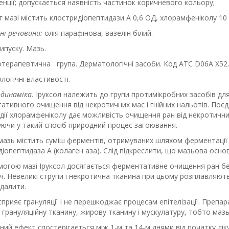
нції; допускається наявність частинок коричневого кольору;
 г мазі містить клостридіопептидази А 0,6 ОД, хлорамфеніколу 10
ні речовини:
олія парафінова, вазелін білий.
ипуску.
Мазь.
терапевтична група.
Дерматологічні засоби. Код АТС
D06A X52.
огічні властивості.
динаміка.
Iруксол належить до групи протимікробних засобів для
ативного очищення від некротичних мас і гнійних нальотів. Поє
дії хлорамфеніколу дає можливість очищення ран від некротични
уючи у такий спосіб природний процес загоювання.
 мазь містить суміш ферментів, отримуваних шляхом ферментації
іопептидаза А (колаген аза). Слід підкреслити, що мазьова основ
могою мазі Iруксол досягається ферментативне очищення ран без
. Невеликі струпи і некротична тканина при цьому розплавляютьс
далити.
сприяє грануляції і не перешкоджає процесам епітелізації. Преп
, грануляційну тканину, жирову тканину і мускулатуру, тобто маз
ний ефект спостерігається між 1-м та 14-м днями від початку лік