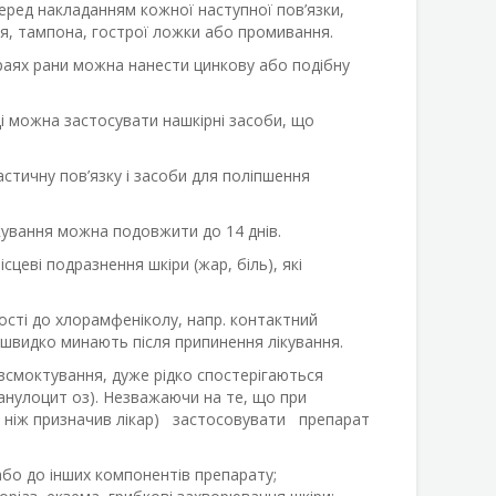
перед накладанням кожної наступної пов’язки,
я, тампона, гострої ложки або промивання.
раях рани можна нанести цинкову або подібну
оді можна застосувати нашкірні засоби, що
стичну пов’язку і засоби для поліпшення
лікування можна подовжити до 14 днів.
сцеві подразнення шкіри (жар, біль), які
ості до хлорамфеніколу, напр. контактний
 швидко минають після припинення лікування.
всмоктування, дуже рідко спостерігаються
ранулоцит оз). Незважаючи на те, що при
ше, ніж призначив лікар) застосовувати препарат
або до інших компонентів препарату;