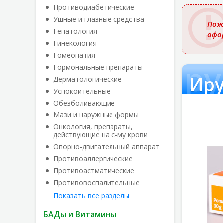
названи
Противодиабетические
Ушные и глазные средства
Пож
Гепатология
офо
Гинекология
Гомеопатия
Иру
Гормональные препараты
Иру
Дерматологические
Успокоительные
Обезболивающие
Мази и наружные формы
Онкология, препараты,
действующие на с-му крови
Опорно-двигательный аппарат
Противоаллергические
Противоастматические
Противовоспалительные
Показать все разделы
БАДы и Витамины