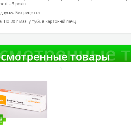
сті – 5 років.
ідпуску.
Без рецепта.
а.
По 30 г мазі у тубі, в картонній пачці.
смотренные 
смотренные товары