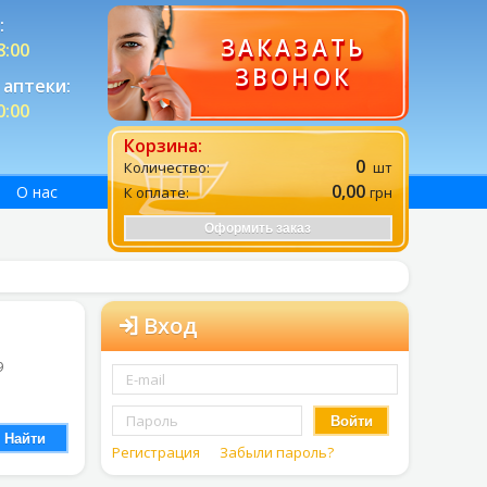
:
ЗАКАЗАТЬ
8:00
ЗВОНОК
аптеки:
0:00
Корзина:
0
Количество:
шт
0,00
О нас
К оплате:
грн
Оформить заказ
Вход
9
Войти
Найти
Регистрация
Забыли пароль?