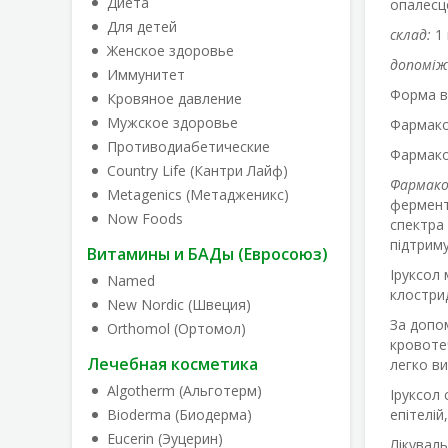
Диета
опалесце
Для детей
склад:
1
Женское здоровье
допоміж
Иммунитет
Форма в
Кровяное давление
Мужское здоровье
Фармако
Противодиабетические
Фармакол
Country Life (Кантри Лайф)
Фармако
Metagenics (Метадженикс)
фермент
Now Foods
спектра 
підтрим
Витамины и БАДы (Евросоюз)
Iруксол
Named
клострид
New Nordic (Швеция)
За допо
Orthomol (Ортомол)
кровотеч
Лечебная косметика
легко ви
Algotherm (Альготерм)
Iруксол 
Bioderma (Биодерма)
епітелій
Eucerin (Эуцерин)
Лікуваль