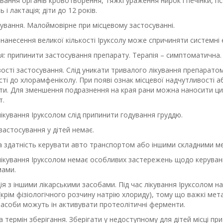
ання органів кровотворення, тяжкі ураження нирок і печінки, пс
ь і лактація; діти до 12 років.
ування.
Малоймовірне при місцевому застосуванні.
нанесення великої кількості Іруксолу може спричиняти системні 
я:
припинити застосування препарату. Терапія – симптоматична.
ості застосування.
Слід уникати тривалого лікування препаратом
ті до хлорамфеніколу. При появі ознак місцевої надчутливості а
ти. Для зменшення подразнення на края рани можна наносити цин
т.
лікування Іруксолом слід припинити годування груддю.
застосування у дітей немає.
а здатність керувати авто транспортом або іншими складними м
 лікування Іруксолом немає особливих застережень щодо керува
мами.
ія з іншими лікарськими засобами.
Під час лікування Iруксолом н
(крім фізіологічного розчину натрію хлориду), тому що важкі мета
засоби можуть ін активувати протеолітичні ферменти.
 термін зберігання.
Зберігати у недоступному для дітей місці при