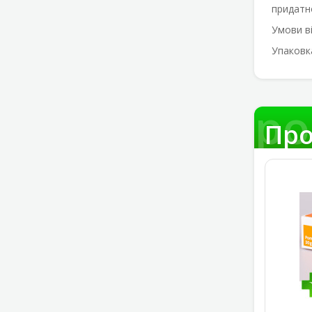
придатно
Умови в
Упаковк
Про
Про