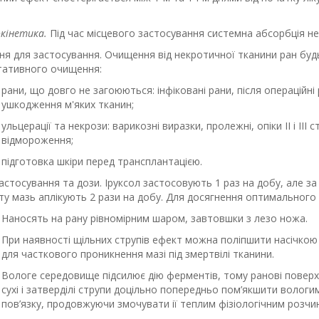
кінетика.
Під час місцевого застосування системна абсорбція не
ня для застосування.
Очищення від некротичної тканини ран будь-я
ативного очищення:
рани, що довго не загоюються: інфіковані рани, після операційні
ушкодження м'яких тканин;
ульцерації та некрози: варикозні виразки, пролежні, опіки ІІ і ІІІ
відмороження;
підготовка шкіри перед трансплантацією.
застосування та дози.
Iруксол застосовують 1 раз на добу, але за
ту мазь аплікують 2 рази на добу. Для досягнення оптимального
Наносять на рану рівномірним шаром, завтовшки з лезо ножа.
При наявності щільних струпів ефект можна поліпшити насічкою 
для часткового проникнення мазі під змертвілі тканини.
Вологе середовище підсилює дію ферментів, тому ранові поверхн
сухі і затверділі струпи доцільно попередньо пом’якшити волог
пов’язку, продовжуючи змочувати ії теплим фізіологічним розчи