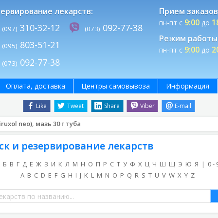
ервирование лекарств:
Прием заказов
9:00
1
пн-пт с
до
310-32-12
092-77-38
(097)
(073)
Режим работы 
803-51-21
(095)
9:00
2
пн-пт с
до
092-77-38
(073)
Оплата, доставка
Центры самовывоза
Информация
Like
Tweet
Share
Viber
E-mail
ruxol neo), мазь 30 г туба
ск и резервирование лекарств
Б
В
Г
Д
Е
Ж
З
И
К
Л
М
Н
О
П
Р
С
Т
У
Ф
Х
Ц
Ч
Ш
Щ
Э
Ю
Я
|
0 - 
A
B
C
D
E
F
G
H
I
J
K
L
M
N
O
P
Q
R
S
T
U
V
W
X
Y
Z