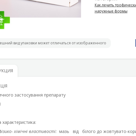
Как лечить трофически
наружные формы
ешний вид упаковки может отличаться от изображенного
УКЦИЯ
ЦІЯ
ичного застосування препарату
Л
)
а характеристика:
фізико- хімічні властивості:
мазь від білого до жовтувато-кори