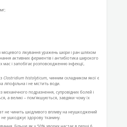
 мг;
 місцевого лікування уражень шкіри і ран шляхом
днання активних ферментів і антибіотика широкого
х мас і запобігає розповсюдженню інфекції,
 з
Clostridium histolyticum
, чинним складником якої є
а ліпофільна і не містить води.
 механічного подразнення, супровідних болей і
я, а великі – пом'якшуються, завдяки чому їх
арат не чинить шкідливого впливу на неушкоджений
ь не ушкоджує здорову тканину.
ування. Більше як у 50% хворих настає в перші 6