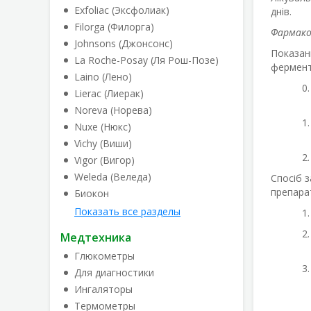
Exfoliac (Эксфолиак)
днів.
Filorga (Филорга)
Фармако
Johnsons (Джонсонс)
Показан
La Roche-Posay (Ля Рош-Позе)
фермент
Laino (Лено)
Lierac (Лиерак)
Noreva (Норева)
Nuxe (Нюкс)
Vichy (Виши)
Vigor (Вигор)
Weleda (Веледа)
Спосіб 
препара
Биокон
Показать все разделы
Медтехника
Глюкометры
Для диагностики
Ингаляторы
Термометры