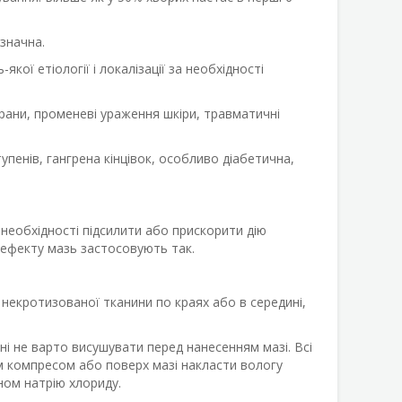
значна.
кої етіології і локалізації за необхідності
 рани, променеві ураження шкіри, травматичні
 ступенів, гангрена кінцівок, особливо діабетична,
 необхідності підсилити або прискорити дію
 ефекту мазь застосовують так.
некротизованої тканини по краях або в середині,
і не варто висушувати перед нанесенням мазі. Всі
им компресом або поверх мазі накласти вологу
ном натрію хлориду.