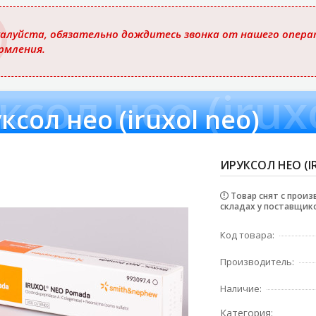
ю
алуйста, обязательно дождитесь звонка от нашего операт
рмления.
ксол нео (irux
ксол нео (iruxol neo)
ИРУКСОЛ НЕО (IR
Товар снят с произ
складах у поставщико
Код товара:
Производитель:
Наличие:
Категория: