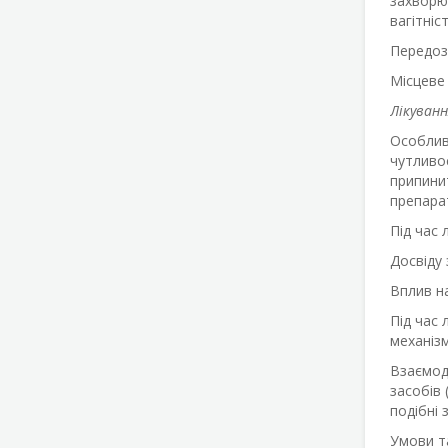
захворюв
вагітніст
Передоз
Місцеве 
Лікуванн
Особлив
чутливос
припини
препара
Під час 
Досвіду 
Вплив н
Під час
механіз
Взаємод
засобів 
подібні 
Умови та