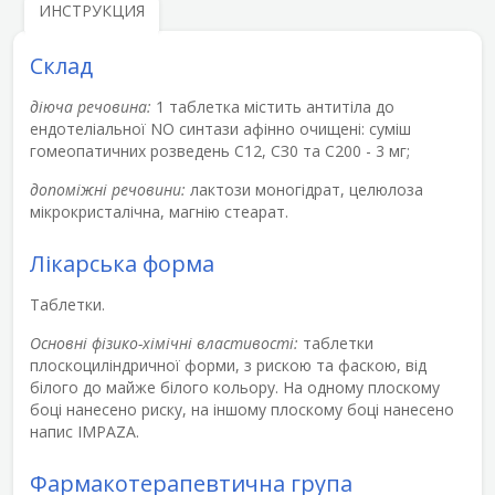
ИНСТРУКЦИЯ
Склад
діюча речовина:
1 таблетка містить антитіла до
ендотеліальної NO синтази афінно очищені: суміш
гомеопатичних розведень С12, СЗ0 та С200 - 3 мг;
допоміжні речовини:
лактози моногідрат, целюлоза
мікрокристалічна, магнію стеарат.
Лікарська форма
Таблетки.
Основні фізико-хімічні властивості:
таблетки
плоскоциліндричної форми, з рискою та фаскою, від
білого до майже білого кольору. На одному плоскому
боці нанесено риску, на іншому плоскому боці нанесено
напис IMPAZA.
Фармакотерапевтична група