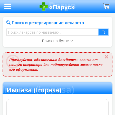
Поиск и резервирование лекарств
Поиск
лекарств
Поиск по букве
по
названию
Пожалуйста, обязательно дождитесь звонка от
нашего оператора для подтверждения заказа после
его оформления.
Импаза (Impasa)
Импаза (Impasa)