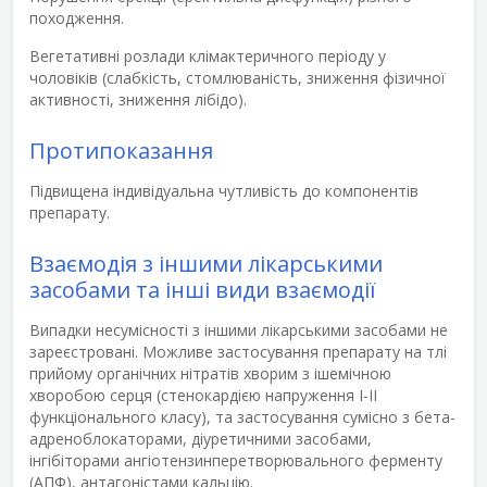
походження.
Вегетативні розлади клімактеричного періоду у
чоловіків (слабкість, стомлюваність, зниження фізичної
активності, зниження лібідо).
Протипоказання
Підвищена індивідуальна чутливість до компонентів
препарату.
Взаємодія з іншими лікарськими
засобами та інші види взаємодії
Випадки несумісності з іншими лікарськими засобами не
зареєстровані. Можливе застосування препарату на тлі
прийому органічних нітратів хворим з ішемічною
хворобою серця (стенокардією напруження І-ІІ
функціонального класу), та застосування сумісно з бета-
адреноблокаторами, діуретичними засобами,
інгібіторами ангіотензинперетворювального ферменту
(АПФ), антагоністами кальцію.