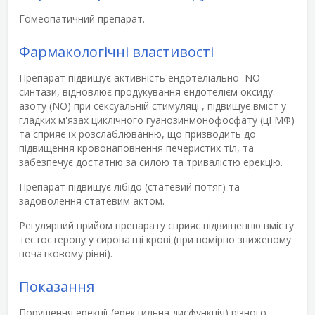
Гомеопатичний препарат.
Фармакологічні властивості
Препарат підвищує активність ендотеліальної NO
синтази, відновлює продукування ендотелієм оксиду
азоту (NO) при сексуальній стимуляції, підвищує вміст у
гладких м'язах циклічного гуанозинмонофосфату (цГМФ)
та сприяє їх розслаблюванню, що призводить до
підвищення кровонаповнення печеристих тіл, та
забезпечує достатню за силою та тривалістю ерекцію.
Препарат підвищує лібідо (статевий потяг) та
задоволення статевим актом.
Регулярний прийом препарату сприяє підвищенню вмісту
тестостерону у сироватці крові (при помірно зниженому
початковому рівні).
Показання
Порушення ерекції (еректильна дисфункція) різного