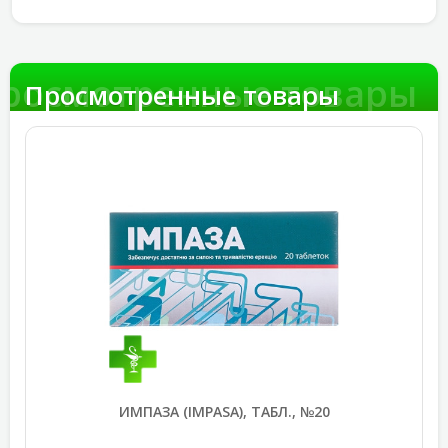
росмотренные товары
Просмотренные товары
ИМПАЗА (IMPASA), ТАБЛ., №20