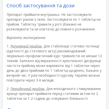
Спосіб застосування та дози
Препарат приймати внутрішньо. Не застосовувати
препарат разом з їжею. Застосовувати по 1 таблетці на
прийом. Таблетку тримати у роті (бажано не
розжовувати та не ковтати) до повного розчинення.
Варіанти застосування
1.
Регулярний прийом.
Для стабілізації статевої потенції
(здатності до статевого акту) рекомендований
лікувально-профілактичний курс тривалістю не менше 12
тижнів. Залежно від вираженості еректильної дисфункції
частота прийому може варіювати: від 1 таблетки через
день до двох прийомів по 1 таблетці щоденно, бажано у
вечірній час. У разі необхідності курсову терапію можна
повторити через 3-6 місяців.
2.
Періодичний прийом.
Для епізодичного стимулювання
ерекції препарат приймати перед статевим актом по 2
таблетки за 1-2 години до очікуваної близькості.