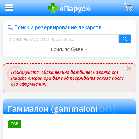
Поиск и резервирование лекарств
Поиск
лекарств
Поиск по букве
по
названию
Пожалуйста, обязательно дождитесь звонка от
нашего оператора для подтверждения заказа после
его оформления.
аммалон (gammalon)
Гаммалон (gammalon)
TOP