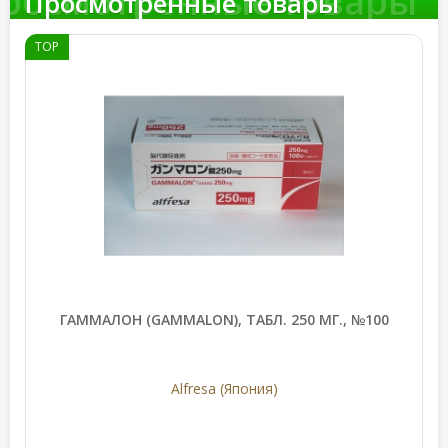
росмотренные товары
Просмотренные товары
TOP
ГАММАЛОН (GAMMALON), ТАБЛ. 250 МГ., №100
Alfresa (Япония)