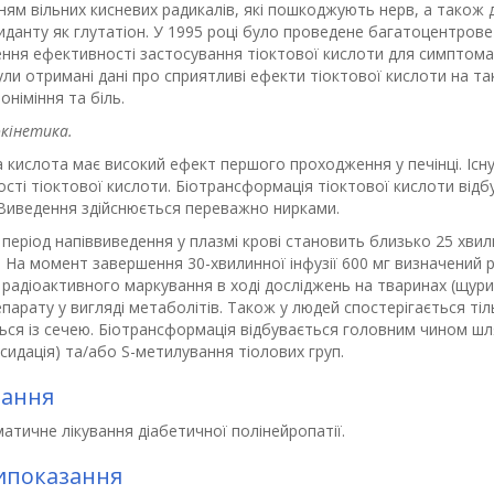
ям вільних кисневих радикалів, які пошкоджують нерв, а також 
иданту як глутатіон. У 1995 році було проведене багатоцентро
ння ефективності застосування тіоктової кислоти для симптомат
ли отримані дані про сприятливі ефекти тіоктової кислоти на так
 оніміння та біль.
кінетика.
 кислота має високий ефект першого проходження у печінці. Існую
сті тіоктової кислоти. Біотрансформація тіоктової кислоти від
 Виведення здійснюється переважно нирками.
період напіввиведення у плазмі крові становить близько 25 хви
. На момент завершення 30-хвилинної інфузії 600 мг визначений р
радіоактивного маркування в ході досліджень на тваринах (щури
парату у вигляді метаболітів. Також у людей спостерігається тіл
ься із сечею. Біотрансформація відбувається головним чином ш
сидація) та/або S-метилування тіолових груп.
зання
тичне лікування діабетичної полінейропатії.
ипоказання