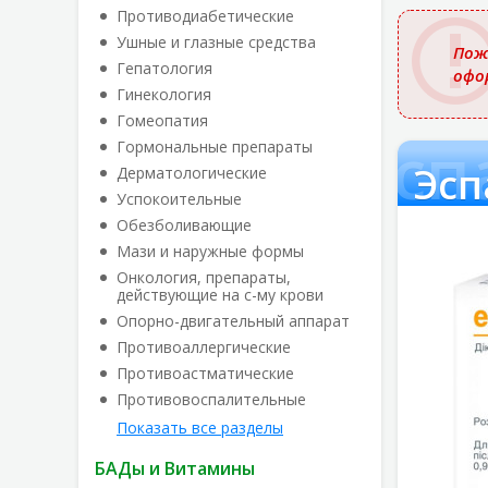
названи
Противодиабетические
Ушные и глазные средства
Пож
Гепатология
офо
Гинекология
Гомеопатия
Эсп
Гормональные препараты
Эсп
Дерматологические
Успокоительные
Обезболивающие
Мази и наружные формы
Онкология, препараты,
действующие на с-му крови
Опорно-двигательный аппарат
Противоаллергические
Противоастматические
Противовоспалительные
Показать все разделы
БАДы и Витамины