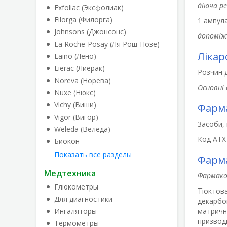
діюча р
Exfoliac (Эксфолиак)
Filorga (Филорга)
1 ампула
Johnsons (Джонсонс)
допоміж
La Roche-Posay (Ля Рош-Позе)
Лікар
Laino (Лено)
Lierac (Лиерак)
Розчин д
Noreva (Норева)
Основні 
Nuxe (Нюкс)
Vichy (Виши)
Фарма
Vigor (Вигор)
Засоби, 
Weleda (Веледа)
Код АТХ
Биокон
Показать все разделы
Фарма
Медтехника
Фармако
Глюкометры
Тіоктова
Для диагностики
декарбок
Ингаляторы
матричн
призвод
Термометры