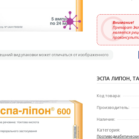
Внимание!
Препарат
Эсп
является рец
проконсульти
ешний вид упаковки может отличаться от изображенного
ЭСПА ЛИПОН, ТАБ
Код товара:
Производитель:
Наличие:
Категория:
Противодиабетически