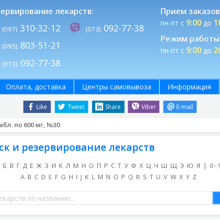
ервирование лекарств:
Прием заказов
9:00
1
пн-пт с
до
310-32-12
092-77-38
(097)
(073)
Режим работы 
803-51-21
(095)
9:00
2
пн-пт с
до
092-77-38
(073)
Оплата, доставка
Центры самовывоза
Информация
Like
Tweet
Share
Viber
E-mail
абл. по 600 мг, №30
ск и резервирование лекарств
Б
В
Г
Д
Е
Ж
З
И
К
Л
М
Н
О
П
Р
С
Т
У
Ф
Х
Ц
Ч
Ш
Щ
Э
Ю
Я
|
0 - 
A
B
C
D
E
F
G
H
I
J
K
L
M
N
O
P
Q
R
S
T
U
V
W
X
Y
Z