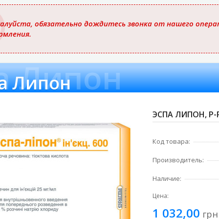
ю
алуйста, обязательно дождитесь звонка от нашего операт
рмления.
а Липон
а Липон
ЭСПА ЛИПОН, Р-Р
Код товара:
Производитель:
Наличие:
Цена:
1 032,00
грн