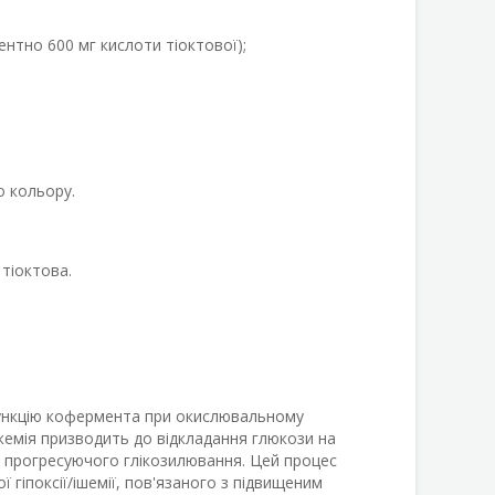
ентно 600 мг кислоти тіоктової);
о кольору.
тіоктова.
 функцію кофермента при окислювальному
кемія призводить до відкладання глюкози на
в прогресуючого глікозилювання. Цей процес
іпоксії/ішемії, пов'язаного з підвищеним