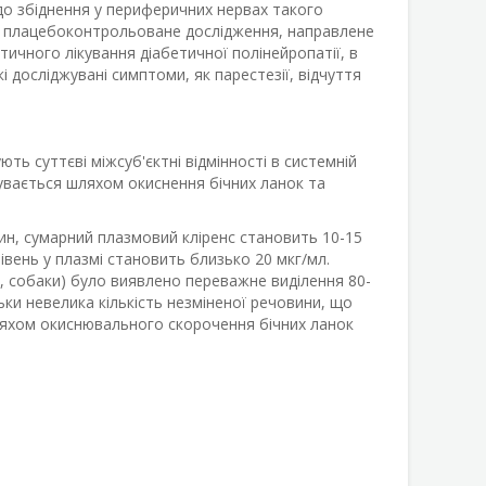
до збіднення у периферичних нервах такого
ве плацебоконтрольоване дослідження, направлене
ичного лікування діабетичної полінейропатії, в
і досліджувані симптоми, як парестезії, відчуття
ть суттєві міжсуб'єктні відмінності в системній
бувається шляхом окиснення бічних ланок та
лин, сумарний плазмовий кліренс становить 10-15
івень у плазмі становить близько 20 мкг/мл.
, собаки) було виявлено переважне виділення 80-
ьки невелика кількість незміненої речовини, що
ляхом окиснювального скорочення бічних ланок