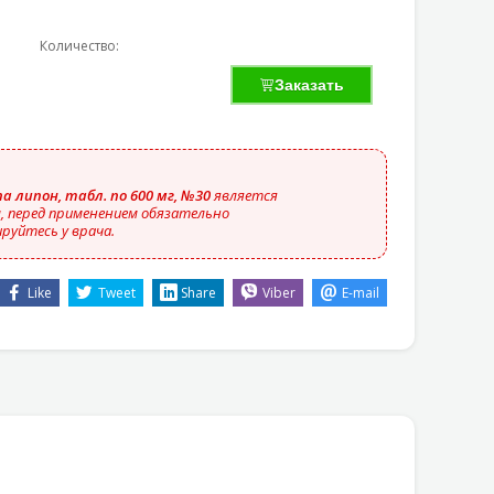
Количество:
Заказать
па липон, табл. по 600 мг, №30
является
 перед применением обязательно
руйтесь у врача.
Like
Tweet
Share
Viber
E-mail