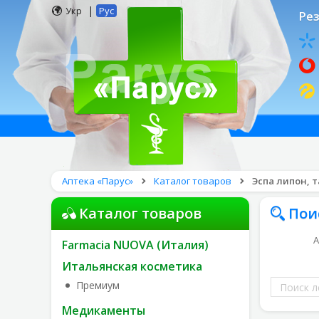
|
Укр
Рус
Рез
Аптека «Парус»
Каталог товаров
Эспа липон, т
Каталог товаров
Пои
А
Farmacia NUOVA (Италия)
Итальянская косметика
Поиск
Премиум
лекарств
Медикаменты
по