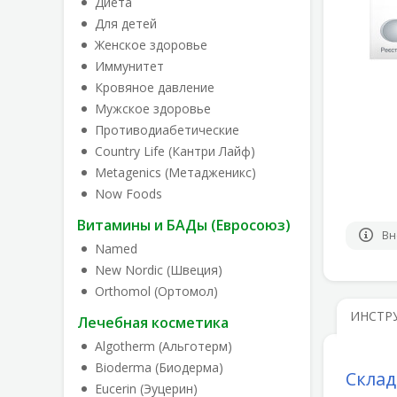
Диета
Для детей
Женское здоровье
Иммунитет
Кровяное давление
Мужское здоровье
Противодиабетические
Country Life (Кантри Лайф)
Metagenics (Метадженикс)
Now Foods
Витамины и БАДы (Евросоюз)
Вн
Named
New Nordic (Швеция)
Orthomol (Ортомол)
ИНСТР
Лечебная косметика
Algotherm (Альготерм)
Bioderma (Биодерма)
Склад
Eucerin (Эуцерин)