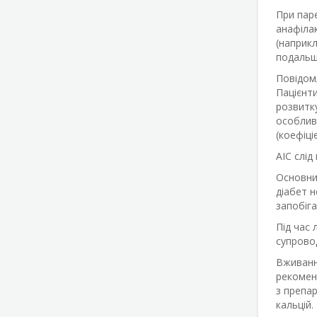
При паре
анафілак
(наприкл
подальши
Повідомл
Пацієнт
розвитку
особливо
(коефіці
АІС слід
Основним
діабет н
запобіга
Під час 
супрово
Вживанн
рекомен
з препар
кальцій.