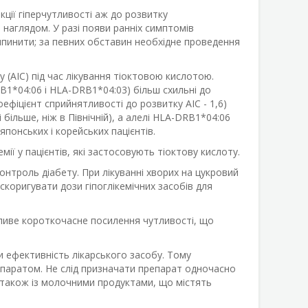
ції гіперчутливості аж до розвитку
 наглядом. У разі появи ранніх симптомів
рипинити; за певних обставин необхідне проведення
(АІС) під час лікування тіоктовою кислотою.
1*04:06 і HLA-DRB1*04:03) більш схильні до
ефіцієнт сприйнятливості до розвитку АІС - 1,6)
більше, ніж в Північній), а алелі HLA-DRB1*04:06
японських і корейських пацієнтів.
мії у пацієнтів, які застосовують тіоктову кислоту.
нтроль діабету. При лікуванні хворих на цукровий
скоригувати дози гіпоглікемічних засобів для
жливе короткочасне посилення чутливості, що
 ефективність лікарського засобу. Тому
епаратом. Не слід призначати препарат одночасно
а також із молочними продуктами, що містять