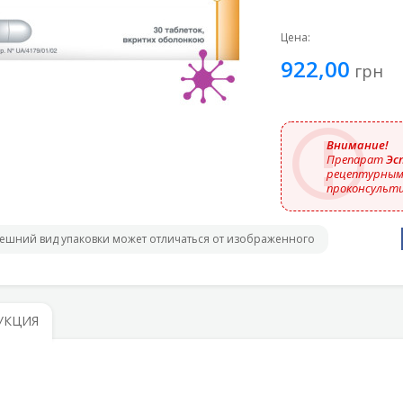
Цена:
922,00
грн
Внимание!
Препарат
Эс
рецептурным,
проконсульти
ешний вид упаковки может отличаться от изображенного
УКЦИЯ