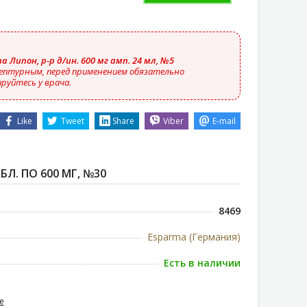
а Липон, р-р д/ин. 600 мг амп. 24 мл, №5
ептурным, перед применением обязательно
руйтесь у врача.
Like
Tweet
Share
Viber
E-mail
Л. ПО 600 МГ, №30
8469
Esparma (Германия)
Есть в наличии
е