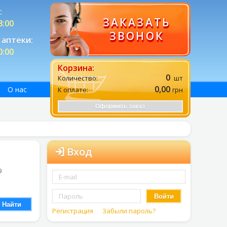
:
ЗАКАЗАТЬ
8:00
ЗВОНОК
аптеки:
0:00
Корзина:
0
Количество:
шт
0,00
О нас
К оплате:
грн
Оформить заказ
Вход
9
Войти
Найти
Регистрация
Забыли пароль?