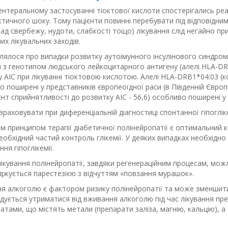
нтеральному застосуванні тіоктової кислоти спостерігались реак
тичного шоку. Тому пацієнти повинні перебувати під відповідним
ад свербежу, нудоти, слабкості тощо) лікування слід негайно п
х лікувальних заходів.
ялося про випадки розвитку аутоімунного інсулінового синдрому 
и з генотипом людського лейкоцитарного антигену (алелі HLA-DRB
 АІС при лікуванні тіоктовою кислотою. Алелі HLA-DRB1*04:03 (ко
 поширені у представників європеоїдної раси (в Південній Європі 
єнт сприйнятливості до розвитку АІС - 56,6) особливо поширені у 
 враховувати при диференціальній діагностиці спонтанної гіпогліке
 принципом терапії діабетичної полінейропатії є оптимальний ко
еобхідний частий контроль глікемії. У деяких випадках необхідно 
ння гіпоглікемії.
лікування полінейропатії, завдяки регенераційним процесам, мо
джується парестезією з відчуттям «повзання мурашок».
я алкоголю є фактором ризику полінейропатії та може зменшити
дується утриматися від вживання алкоголю під час лікування пр
атами, що містять метали (препарати заліза, магнію, кальцію), 