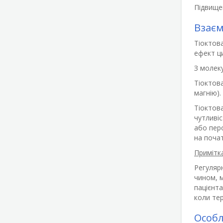
Підвищен
Взаєм
Тіоктов
ефект ц
З молеку
Тіоктова
магнію).
Тіоктов
чутливіс
або перо
на почат
Примітка
Регуляр
чином, м
пацієнт
коли тер
Особл