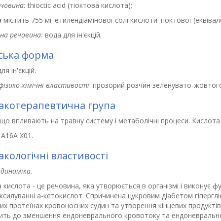
ечовина:
thioctic acid (тіоктова кислота);
 містить 755 мг етилендіамінової солі кислоти тіоктової (еквівал
на речовина:
вода для ін'єкцій.
ська форма
ля ін'єкцій.
фізико-хімічні властивості
: прозорий розчин зеленувато-жовтог
котерапевтична група
що впливають на травну систему і метаболічні процеси. Кислота 
 А16А Х01.
кологічні властивості
динаміка.
 кислота - це речовина, яка утворюється в організмі і виконує
силуванні a-кетокислот. Спричинена цукровим діабетом гіперглі
их протеїнах кровоносних судин та утворення кінцевих продукті
ить до зменшення ендоневрального кровотоку та ендоневральної г