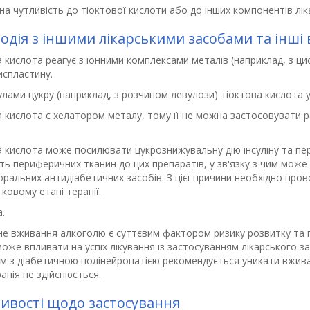
а чутливість до тіоктової кислоти або до інших компонентів лік
одія з іншими лікарськими засобами та інші 
а кислота реагує з іонними комплексами металів (наприклад, з 
испластину.
лами цукру (наприклад, з розчином левулози) тіоктова кислота 
 кислота є хелатором металу, тому її не можна застосовувати р
а кислота може посилювати цукрознижувальну дію інсуліну та пе
ть периферичних тканин до цих препаратів, у зв'язку з чим може 
ральних антидіабетичних засобів. З цієї причини необхідно пров
ковому етапі терапії.
.
не вживання алкоголю є суттєвим фактором ризику розвитку та п
оже впливати на успіх лікування із застосуванням лікарського за
ам з діабетичною полінейропатією рекомендується уникати вжива
апія не здійснюється.
ивості щодо застосування