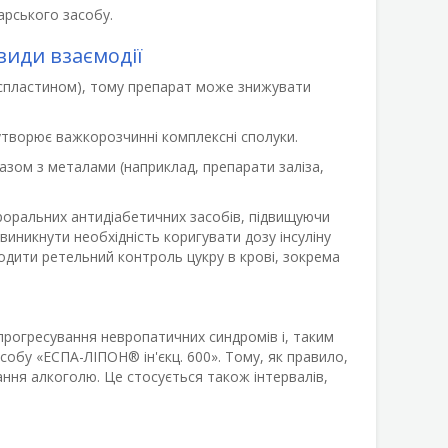
арського засобу.
види взаємодії
циспластином), тому препарат може знижувати
утворює важкорозчинні комплексні сполуки.
азом з металами (наприклад, препарати заліза,
роральних антидіабетичних засобів, підвищуючи
виникнути необхідність коригувати дозу інсуліну
одити ретельний контроль цукру в крові, зокрема
рогресування невропатичних синдромів і, таким
собу «ЕСПА-ЛІПОН® ін'єкц. 600». Тому, як правило,
ння алкоголю. Це стосується також інтервалів,