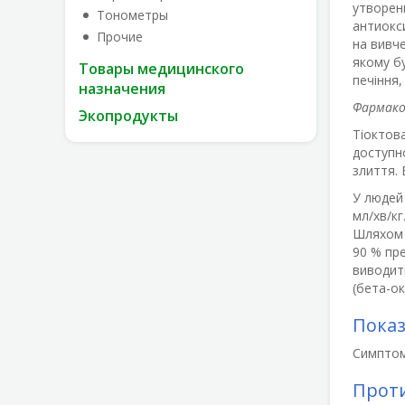
утворенн
Тонометры
антиокс
Прочие
на вивче
якому бу
Товары медицинского
печіння,
назначения
Фармако
Экопродукты
Тіоктова
доступно
злиття.
У людей 
мл/хв/кг
Шляхом 
90 % пре
виводит
(бета-ок
Пока
Симптома
Прот