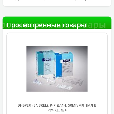
росмотренные товары
Просмотренные товары
ЭНБРЕЛ (ENBREL), Р-Р Д/ИН. 50МГ/МЛ 1МЛ В
РУЧКЕ, №4